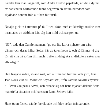
Kanske kan man lägga till, som Andre Breton påpekade, att det i djupet
av hans natur fortfarande fanns begraven en smula barndom som
skyddade honom från allt han fått utstå.
Natalja gick in i rummet på tå. Liten, skör, med ett känsligt ansikte som
inramades av askblont hår, såg hon mild och sorgsen ut.
”Så”, sade den Gamle mannen, ”ge oss lite korta nyheter om våra
vänner och deras hälsa. Sedan får du ta en kopp te och så lämnar vi dig
för att vila på soffan till lunch. I eftermiddag ska vi diskutera saker mer
allvarligt.”
Han frågade sedan, ibland roat, om allt mellan himmel och jord, från
Jean Rous vikt till Moliniers ”dynamism”, från kamrat Navilles nycker
till Yvan Craipeaus tvivel, och oroade sig för hans mycket älskade Vans
materiella situation och hans son Leon Sedovs hälsa.
Hans ögon fästes, vägde, beräknade och blev sedan frånvarande.