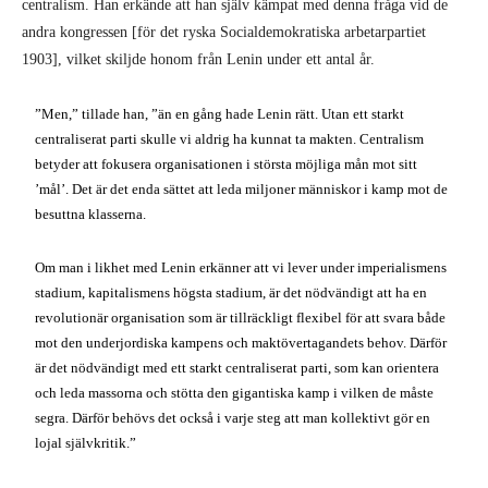
centralism. Han erkände att han själv kämpat med denna fråga vid de
andra kongressen [för det ryska Socialdemokratiska arbetarpartiet
1903], vilket skiljde honom från Lenin under ett antal år.
”Men,” tillade han, ”än en gång hade Lenin rätt. Utan ett starkt
centraliserat parti skulle vi aldrig ha kunnat ta makten. Centralism
betyder att fokusera organisationen i största möjliga mån mot sitt
’mål’. Det är det enda sättet att leda miljoner människor i kamp mot de
besuttna klasserna.
Om man i likhet med Lenin erkänner att vi lever under imperialismens
stadium, kapitalismens högsta stadium, är det nödvändigt att ha en
revolutionär organisation som är tillräckligt flexibel för att svara både
mot den underjordiska kampens och maktövertagandets behov. Därför
är det nödvändigt med ett starkt centraliserat parti, som kan orientera
och leda massorna och stötta den gigantiska kamp i vilken de måste
segra. Därför behövs det också i varje steg att man kollektivt gör en
lojal självkritik.”