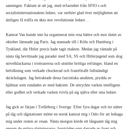
sanningen. Faktum är att jag, med erfarenhet från SFIO:s och
socialistinternationalens ledare, var oerhört glad över möjligheten att
äntligen få träffa en äkta stor revolutionär ledare…
Kamrat Van kunde inte ha organiserat min resa bättre och mot slutet av
oktober lämnade jag Paris. Jag stannade till i Köln och Hamburg i
Tyskland, där Hitler precis hade tagit makten. Medan jag väntade på
nästa tåg bevittnade jag parader med SA, SS och Hitlerjugend som slog
stövelklackarna i trottoarerna och utstötte bröliga refränger, bland en
befolkning som verkade chockerad och framförallt fullständigt
skräckslagen. Jag betraktade dessa fascistiska ansikten, prydda av
hjälmar som rundades av med hakrem. De uttryckte varken intelligens
eller godhet och verkade varken tvivla på sig själva eller sina ledare.
Jag gick av färjan i Trelleborg i Sverige. Efter fyra dagar och tre nätter
på tåg och tågstationer mötte en norsk kamrat mig i Oslo för att ledsaga
mig under resten av resan. Nästa morgon körde ett långsamt tåg mig
genom de snöiga sluttningarna, barrträden som darrade av frost och