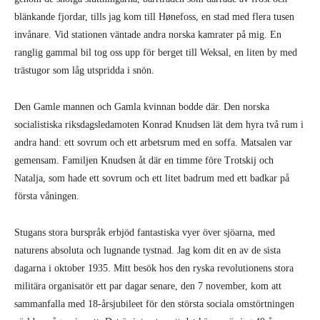
blänkande fjordar, tills jag kom till Hønefoss, en stad med flera tusen
invånare. Vid stationen väntade andra norska kamrater på mig. En
ranglig gammal bil tog oss upp för berget till Weksal, en liten by med
trästugor som låg utspridda i snön.
Den Gamle mannen och Gamla kvinnan bodde där. Den norska
socialistiska riksdagsledamoten Konrad Knudsen lät dem hyra två rum i
andra hand: ett sovrum och ett arbetsrum med en soffa. Matsalen var
gemensam. Familjen Knudsen åt där en timme före Trotskij och
Natalja, som hade ett sovrum och ett litet badrum med ett badkar på
första våningen.
Stugans stora burspråk erbjöd fantastiska vyer över sjöarna, med
naturens absoluta och lugnande tystnad. Jag kom dit en av de sista
dagarna i oktober 1935. Mitt besök hos den ryska revolutionens stora
militära organisatör ett par dagar senare, den 7 november, kom att
sammanfalla med 18-årsjubileet för den största sociala omstörtningen