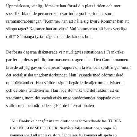
Uppmärksam, vänlig, försökte han förstå din plats i tiden och mer
specifikt bland de personer som var indragna i periodens stora
sammandrabbningar. ”Kommer han att hålla sig kvar? Kommer han att
släppa taget? Kommer han att växa? Vad kommer att bli hans verkliga
roll?” Så många tysta frågor, men det kändes bra.
De första dagarna diskuterade vi naturligtvis situationen i Frankrike:
partierna, deras politik, hur massorna reagerade… Den Gamle mannen
krävde att jag gav en detaljerad rapport om krisen och splittringen inom
det socialistiska ungdomsförbundet. Han lyssnade med oförminskad
uppmärksamhet. Han ställde frågor, begärde detaljer om aktivisterna
och de olika tendenserna. Han lade stor vikt vid det faktum att en
strömning inom det socialistiska ungdomsförbundet hoppade över
stalinismen och närmade sig Fjärde internationalen.
”Ni i Frankrike har gått in i revolutionens förberedande fas. TUREN
HAR NU KOMMIT TILL ER. Ni måste följa situationen noga. Ni
kommer snart att uppleva stora händelser. Ni kommer att spela en