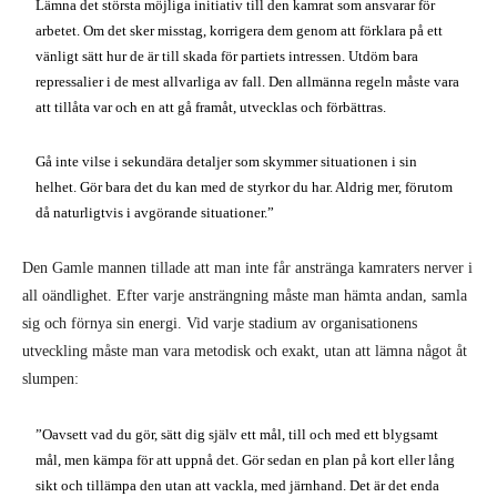
Lämna det största möjliga initiativ till den kamrat som ansvarar för
arbetet. Om det sker misstag, korrigera dem genom att förklara på ett
vänligt sätt hur de är till skada för partiets intressen. Utdöm bara
repressalier i de mest allvarliga av fall. Den allmänna regeln måste vara
att tillåta var och en att gå framåt, utvecklas och förbättras.
Gå inte vilse i sekundära detaljer som skymmer situationen i sin
helhet. Gör bara det du kan med de styrkor du har. Aldrig mer, förutom
då naturligtvis i avgörande situationer.”
Den Gamle mannen tillade att man inte får anstränga kamraters nerver i
all oändlighet. Efter varje ansträngning måste man hämta andan, samla
sig och förnya sin energi. Vid varje stadium av organisationens
utveckling måste man vara metodisk och exakt, utan att lämna något åt
slumpen:
”Oavsett vad du gör, sätt dig själv ett mål, till och med ett blygsamt
mål, men kämpa för att uppnå det. Gör sedan en plan på kort eller lång
sikt och tillämpa den utan att vackla, med järnhand. Det är det enda