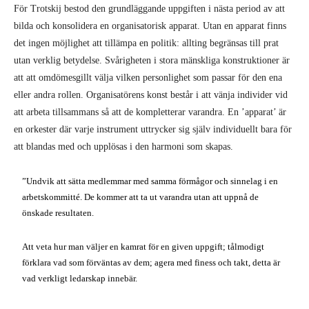
För Trotskij bestod den grundläggande uppgiften i nästa period av att
bilda och konsolidera en organisatorisk apparat. Utan en apparat finns
det ingen möjlighet att tillämpa en politik: allting begränsas till prat
utan verklig betydelse. Svårigheten i stora mänskliga konstruktioner är
att att omdömesgillt välja vilken personlighet som passar för den ena
eller andra rollen. Organisatörens konst består i att vänja individer vid
att arbeta tillsammans så att de kompletterar varandra. En ’apparat’ är
en orkester där varje instrument uttrycker sig själv individuellt bara för
att blandas med och upplösas i den harmoni som skapas.
”Undvik att sätta medlemmar med samma förmågor och sinnelag i en
arbetskommitté. De kommer att ta ut varandra utan att uppnå de
önskade resultaten.
Att veta hur man väljer en kamrat för en given uppgift; tålmodigt
förklara vad som förväntas av dem; agera med finess och takt, detta är
vad verkligt ledarskap innebär.