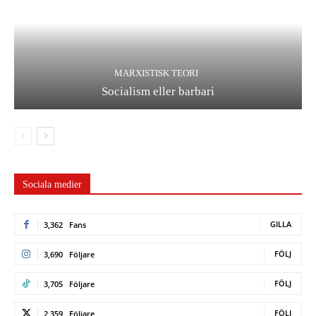
MARXISTISK TEORI
Socialism eller barbari
Sociala medier
GILLA
3,362
Fans
FÖLJ
3,690
Följare
FÖLJ
3,705
Följare
FÖLJ
2,359
Följare