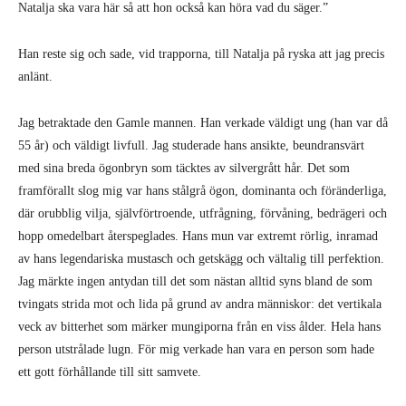
Natalja ska vara här så att hon också kan höra vad du säger.”
Han reste sig och sade, vid trapporna, till Natalja på ryska att jag precis
anlänt.
Jag betraktade den Gamle mannen. Han verkade väldigt ung (han var då
55 år) och väldigt livfull. Jag studerade hans ansikte, beundransvärt
med sina breda ögonbryn som täcktes av silvergrått hår. Det som
framförallt slog mig var hans stålgrå ögon, dominanta och föränderliga,
där orubblig vilja, självförtroende, utfrågning, förvåning, bedrägeri och
hopp omedelbart återspeglades. Hans mun var extremt rörlig, inramad
av hans legendariska mustasch och getskägg och vältalig till perfektion.
Jag märkte ingen antydan till det som nästan alltid syns bland de som
tvingats strida mot och lida på grund av andra människor: det vertikala
veck av bitterhet som märker mungiporna från en viss ålder. Hela hans
person utstrålade lugn. För mig verkade han vara en person som hade
ett gott förhållande till sitt samvete.