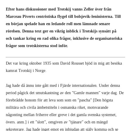
Efter hans diskussioner med Trotskij vanns Zeller över från
Marceau Piverts centristiska flygel till bolsjevik-leninisterna. Till
en början spelade han en ledande roll men lämnade senare
rörelsen. Denna text ger en viktig inblick i Trotskijs synsätt på
och tankar kring en rad olika frågor, inklusive de organisatoriska
frågor som trotskisterna stod inför.
Det var kring oktober 1935 som David Rousset bjöd in mig att besöka
kamrat Trotskij i Norge.
Jag hade då ännu inte gått med i Fjärde internationalen. Under denna
period pågick det smutskastning av den ”Gamle mannen” varje dag. De
förebrådde honom för att leva som som en ”pascha” [Den högsta
militära och civila ämbetstiteln i osmanska riket, motsvarande
någonting mellan friherre eller greve i det gamla svenska systemet,
övers. anm.] i ett ”slott”, omgiven av ”tjänare” och en mängd
sekreterare. Jag hade inget emot en inbjudan att själv komma och se