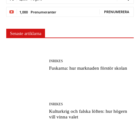
PRENUMERERA
1,000
Prenumeranter
Senaste artiklarna
INRIKES
Fuskarna: hur marknaden förstör skolan
INRIKES
Kulturkrig och falska löften: hur högern
vill vinna valet