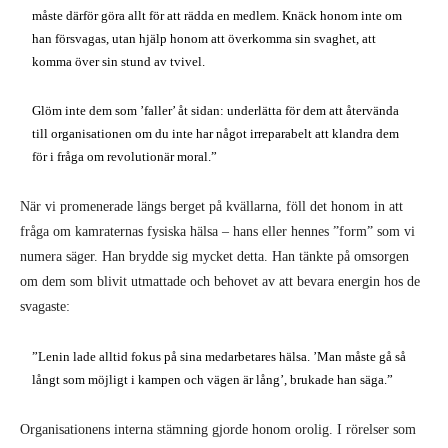
måste därför göra allt för att rädda en medlem. Knäck honom inte om
han försvagas, utan hjälp honom att överkomma sin svaghet, att
komma över sin stund av tvivel.
Glöm inte dem som ’faller’ åt sidan: underlätta för dem att återvända
till organisationen om du inte har något irreparabelt att klandra dem
för i fråga om revolutionär moral.”
När vi promenerade längs berget på kvällarna, föll det honom in att
fråga om kamraternas fysiska hälsa – hans eller hennes ”form” som vi
numera säger. Han brydde sig mycket detta. Han tänkte på omsorgen
om dem som blivit utmattade och behovet av att bevara energin hos de
svagaste:
”Lenin lade alltid fokus på sina medarbetares hälsa. ’Man måste gå så
långt som möjligt i kampen och vägen är lång’, brukade han säga.”
Organisationens interna stämning gjorde honom orolig. I rörelser som