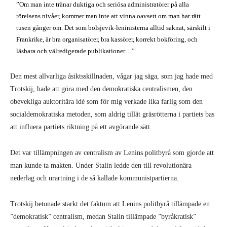
”Om man inte tränar duktiga och seriösa administratörer på alla
rörelsens nivåer, kommer man inte att vinna oavsett om man har rätt
tusen gånger om. Det som bolsjevik-leninisterna alltid saknat, särskilt i
Frankrike, är bra organisatörer, bra kassörer, korrekt bokföring, och
läsbara och välredigerade publikationer…”
Den mest allvarliga åsiktsskillnaden, vågar jag säga, som jag hade med
Trotskij, hade att göra med den demokratiska centralismen, den
obevekliga auktoritära idé som för mig verkade lika farlig som den
socialdemokratiska metoden, som aldrig tillät gräsrötterna i partiets bas
att influera partiets riktning på ett avgörande sätt.
Det var tillämpningen av centralism av Lenins politbyrå som gjorde att
man kunde ta makten. Under Stalin ledde den till revolutionära
nederlag och urartning i de så kallade kommunistpartierna.
Trotskij betonade starkt det faktum att Lenins politbyrå tillämpade en
”demokratisk” centralism, medan Stalin tillämpade ”byråkratisk”