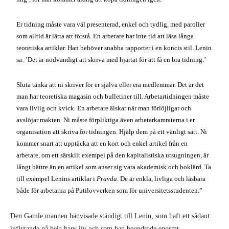
Er tidning måste vara väl presenterad, enkel och tydlig, med paroller
som alltid är lätta att förstå. En arbetare har inte tid att läsa långa
teoretiska artiklar. Han behöver snabba rapporter i en koncis stil. Lenin
sa: ’Det är nödvändigt att skriva med hjärtat för att få en bra tidning.’
Sluta tänka att ni skriver för er själva eller era medlemmar. Det är det
man har teoretiska magasin och bulletiner till. Arbetartidningen måste
vara livlig och kvick. En arbetare älskar när man förlöjligar och
avslöjar makten. Ni måste förpliktiga även arbetarkamraterna i er
organisation att skriva för tidningen. Hjälp dem på ett vänligt sätt. Ni
kommer snart att upptäcka att en kort och enkel artikel från en
arbetare, om ett särskilt exempel på den kapitalistiska utsugningen, är
långt bättre än en artikel som anser sig vara akademisk och boklärd. Ta
till exempel Lenins artiklar i
Pravda
. De är enkla, livliga och läsbara
både för arbetarna på Putilovverken som för universitetsstudenten.”
Den Gamle mannen hänvisade ständigt till Lenin, som haft ett sådant
inflytande på hela hans liv och som han beundrade enormt.