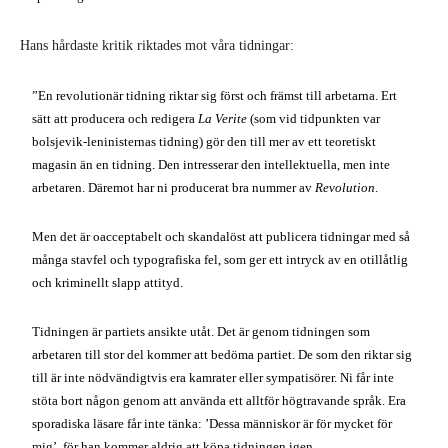
Hans hårdaste kritik riktades mot våra tidningar:
”En revolutionär tidning riktar sig först och främst till arbetarna. Ert
sätt att producera och redigera
La Verite
(som vid tidpunkten var
bolsjevik-leninisternas tidning) gör den till mer av ett teoretiskt
magasin än en tidning. Den intresserar den intellektuella, men inte
arbetaren. Däremot har ni producerat bra nummer av
Revolution
.
Men det är oacceptabelt och skandalöst att publicera tidningar med så
många stavfel och typografiska fel, som ger ett intryck av en otillåtlig
och kriminellt slapp attityd.
Tidningen är partiets ansikte utåt. Det är genom tidningen som
arbetaren till stor del kommer att bedöma partiet. De som den riktar sig
till är inte nödvändigtvis era kamrater eller sympatisörer. Ni får inte
stöta bort någon genom att använda ett alltför högtravande språk. Era
sporadiska läsare får inte tänka: ’Dessa människor är för mycket för
mig’, för han kommer aldrig att köpa tidningen igen.