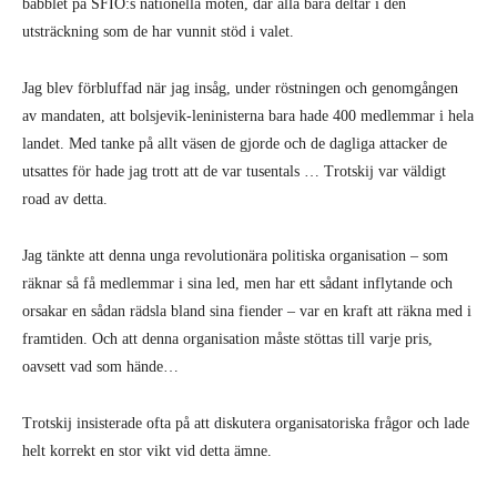
babblet på SFIO:s nationella möten, där alla bara deltar i den
utsträckning som de har vunnit stöd i valet.
Jag blev förbluffad när jag insåg, under röstningen och genomgången
av mandaten, att bolsjevik-leninisterna bara hade 400 medlemmar i hela
landet. Med tanke på allt väsen de gjorde och de dagliga attacker de
utsattes för hade jag trott att de var tusentals … Trotskij var väldigt
road av detta.
Jag tänkte att denna unga revolutionära politiska organisation – som
räknar så få medlemmar i sina led, men har ett sådant inflytande och
orsakar en sådan rädsla bland sina fiender – var en kraft att räkna med i
framtiden. Och att denna organisation måste stöttas till varje pris,
oavsett vad som hände…
Trotskij insisterade ofta på att diskutera organisatoriska frågor och lade
helt korrekt en stor vikt vid detta ämne.