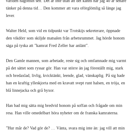
världen någonsin sett. Det är inte utan att det känns när jag 40 år senare
tänker på denna tid… Den kommer att vara oförglömlig så länge jag
lever.
Walter Held, som vid en tidpunkt var Trotskijs sekreterare, öppnade
den vikdörr som skiljde matsalen från arbetsrummet. Jag hörde honom
säga på tyska att ”kamrat Fred Zeller har anlänt”.
Den Gamle mannen, som arbetade, reste sig och omfamnade mig varmt
på det sättet som ryssar gör. Han var större än jag föreställt mig, stark
och bredaxlad, livlig, kvicktänkt, leende, glad, vänskaplig. På sig hade
han en kraftig ylleskjorta med en kravatt svept runt halsen, en tröja, en
blå linnejacka och grå byxor.
Han bad mig sätta mig bredvid honom på soffan och frågade om min
resa. Han ville omedelbart höra nyheter om de franska kamraterna.
”Hur mår de? Vad gör de? … Vänta, svara mig inte än: jag vill att min