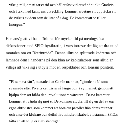
viktig roll, om ni tar er tid och håller fast vid er ståndpunkt. Gradvis
och i takt med kampens utveckling, kommer arbetare att upptäcka att
de svikits av dem som de litar på i dag. De kommer att se till er
imorgon.”
Han ansåg att vi hade förlorat för mycket tid på meningslösa
diskussioner med SFIO-byråkratin, i vars intresse det låg att dra ut på
samtalen om ett ”återinträde”. Denna illusion splittrade kadrerna och
lämnade dem i händerna på den klan av kapitulatörer som alltid är
villiga att vika sig i utbyte mot en respektabel och lönsam position.
”På samma sätt”, menade den Gamle mannen, ”gjorde ni fel som
svansade efter Piverts centrister så länge och, i synnerhet, genom att
hjälpa dem att bilda den ’revolutionära vänstern’. Dessa kamrater
kommer att vända sig mot er. De kommer att dra till sig en del av era
egna aktivister, som kommer att höra era paroller från deras munnar
och anse det klokare och definitivt mindre riskabelt att stanna i SFIO:s
fålla än att följa er självständigt.”