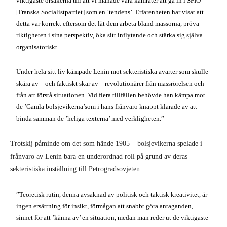
viktigaste orsakerna till att vi manade våra kamrater att gå in i SFIO
[Franska Socialistpartiet] som en ’tendens’. Erfarenheten har visat att
detta var korrekt eftersom det lät dem arbeta bland massorna, pröva
riktigheten i sina perspektiv, öka sitt inflytande och stärka sig själva
organisatoriskt.
Under hela sitt liv kämpade Lenin mot sekteristiska avarter som skulle
skära av – och faktiskt skar av – revolutionärer från massrörelsen och
från att förstå situationen. Vid flera tillfällen behövde han kämpa mot
de ’Gamla bolsjevikerna’som i hans frånvaro knappt klarade av att
binda samman de ’heliga texterna’ med verkligheten.”
Trotskij påminde om det som hände 1905 – bolsjevikerna spelade i
frånvaro av Lenin bara en underordnad roll på grund av deras
sekteristiska inställning till Petrogradsovjeten:
”Teoretisk rutin, denna avsaknad av politisk och taktisk kreativitet, är
ingen ersättning för insikt, förmågan att snabbt göra antaganden,
sinnet för att ’känna av’ en situation, medan man reder ut de viktigaste