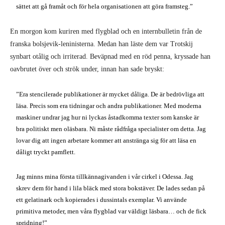
sättet att gå framåt och för hela organisationen att göra framsteg.”
En morgon kom kuriren med flygblad och en internbulletin från de
franska bolsjevik-leninisterna. Medan han läste dem var Trotskij
synbart otålig och irriterad. Beväpnad med en röd penna, kryssade han
oavbrutet över och strök under, innan han sade bryskt:
”Era stencilerade publikationer är mycket dåliga. De är bedrövliga att
läsa. Precis som era tidningar och andra publikationer. Med moderna
maskiner undrar jag hur ni lyckas åstadkomma texter som kanske är
bra politiskt men oläsbara. Ni måste rådfråga specialister om detta. Jag
lovar dig att ingen arbetare kommer att anstränga sig för att läsa en
dåligt tryckt pamflett.
Jag minns mina första tillkännagivanden i vår cirkel i Odessa. Jag
skrev dem för hand i lila bläck med stora bokstäver. De lades sedan på
ett gelatinark och kopierades i dussintals exemplar. Vi använde
primitiva metoder, men våra flygblad var väldigt läsbara… och de fick
spridning!”