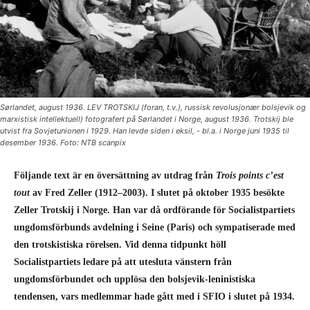
Sørlandet, august 1936. LEV TROTSKIJ (foran, t.v.), russisk revolusjonær bolsjevik og
marxistisk intellektuell) fotografert på Sørlandet i Norge, august 1936. Trotskij ble
utvist fra Sovjetunionen i 1929. Han levde siden i eksil, - bl.a. i Norge juni 1935 til
desember 1936. Foto: NTB scanpix
Följande text är en översättning av utdrag från
Trois points c’est
tout
av Fred Zeller (1912–2003). I slutet på oktober 1935 besökte
Zeller Trotskij i Norge. Han var då ordförande för Socialistpartiets
ungdomsförbunds avdelning i Seine (Paris) och sympatiserade med
den trotskistiska rörelsen. Vid denna tidpunkt höll
Socialistpartiets ledare på att utesluta vänstern från
ungdomsförbundet och upplösa den
bolsjevik-leninistiska
tendensen, vars medlemmar hade gått med i SFIO i slutet på 1934.