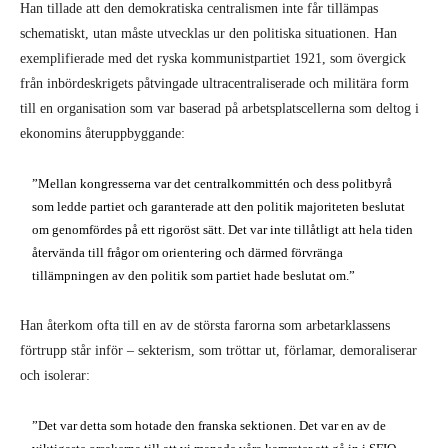
Han tillade att den demokratiska centralismen inte får tillämpas
schematiskt, utan måste utvecklas ur den politiska situationen. Han
exemplifierade med det ryska kommunistpartiet 1921, som övergick
från inbördeskrigets påtvingade ultracentraliserade och militära form
till en organisation som var baserad på arbetsplatscellerna som deltog i
ekonomins återuppbyggande:
”Mellan kongresserna var det centralkommittén och dess politbyrå
som ledde partiet och garanterade att den politik majoriteten beslutat
om genomfördes på ett rigoröst sätt. Det var inte tillåtligt att hela tiden
återvända till frågor om orientering och därmed förvränga
tillämpningen av den politik som partiet hade beslutat om.”
Han återkom ofta till en av de största farorna som arbetarklassens
förtrupp står inför – sekterism, som tröttar ut, förlamar, demoraliserar
och isolerar:
”Det var detta som hotade den franska sektionen. Det var en av de