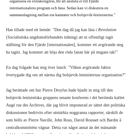
organisera en extrakongress, för att ansluta er till Fjärde
internationalens program och fana. Sedan kan vi diskutera en
sammanslagning mellan era kamrater och bolsjevik-leninisterna.”
Han tillade med ett leende: ”Den dag då jag kan läsa i
Revolution
(Socialistiska ungdomsförbundets tidning) att ni offentligt tagit
ställning för den Fjärde [internationalen], kommer ett avgörande steg
ha tagits. Jag kommer att höja den röda fanan här på stugans tak!”
En dag frågade han mig över lunch: ”Vilken avgörande faktor
övertygade dig om att närma dig bolsjevik-leninisternas organisation?”
Jag berättade om hur Pierre Dreyfus hade bjudit in mig till den
bolsjevik-leninistiska gruppens senaste konferens i det berömda kaféet
Augé rue des Archives, där jag blivit imponerad av sättet den politiska
diskussionen bedrivits efter utmärkta noggranna rapporter, särskilt de
som hölls av Pierre Naville, John Rous, David Rousset och Bardin å
centralkommitténs vägnar. Detta var något annat än det mässande