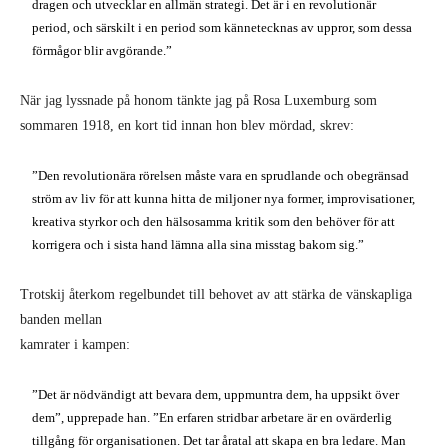
dragen och utvecklar en allmän strategi. Det är i en revolutionär
period, och särskilt i en period som kännetecknas av uppror, som dessa
förmågor blir avgörande.”
När jag lyssnade på honom tänkte jag på Rosa Luxemburg som
sommaren 1918, en kort tid innan hon blev mördad, skrev:
”Den revolutionära rörelsen måste vara en sprudlande och obegränsad
ström av liv för att kunna hitta de miljoner nya former, improvisationer,
kreativa styrkor och den hälsosamma kritik som den behöver för att
korrigera och i sista hand lämna alla sina misstag bakom sig.”
Trotskij återkom regelbundet till behovet av att stärka de vänskapliga
banden mellan
kamrater i kampen:
”Det är nödvändigt att bevara dem, uppmuntra dem, ha uppsikt över
dem”, upprepade han. ”En erfaren stridbar arbetare är en ovärderlig
tillgång för organisationen. Det tar åratal att skapa en bra ledare. Man