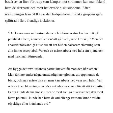
består av en liten förtrupp som kämpar mot strömmen kan man ibland
hitta de skarpaste och mest hetlevrade diskussionerna. Efter
uteslutningen från SFIO var den bolsjevik-leninistiska gruppen själv
splittrad i flera fientliga fraktioner:
”Om kamraterna ser bortom detta och fokuserar sina krafter utåt på
praktiskt arbete, kommer ’krisen’ att gå över”, sade Trotskij. ”Men det
är alltid nödvändigt att se till att det blir en hälsosam stämning som
alla finner acceptabel. Var och en måste arbeta med hela sitt hjärta och
med maximalt förtroende.
Att bygga det revolutionära partiet kräver tålamod och hårt arbete.
Man får inte under några omständigheter glömma att uppmuntra de
bästa, och man måste visa att man kan arbeta med vem som helst. Var
och en är en hävstång som bör användas maximalt för att stärka partiet.
Lenin kunde denna konst. Efter de mest livliga diskussioner, den mest
bittra polemik, kunde han hitta de ord eller gester som kunde mildra
olyckliga eller kränkande ord.”