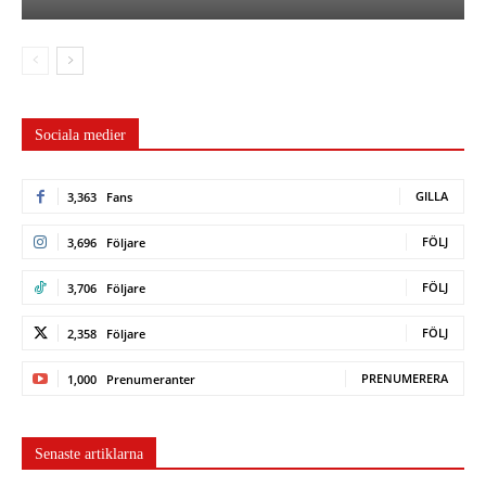
Sociala medier
GILLA
3,363
Fans
FÖLJ
3,696
Följare
FÖLJ
3,706
Följare
FÖLJ
2,358
Följare
PRENUMERERA
1,000
Prenumeranter
Senaste artiklarna