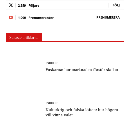
FÖLJ
2,359
Följare
PRENUMERERA
1,000
Prenumeranter
Senaste artiklarna
INRIKES
Fuskarna: hur marknaden förstör skolan
INRIKES
Kulturkrig och falska löften: hur högern
vill vinna valet