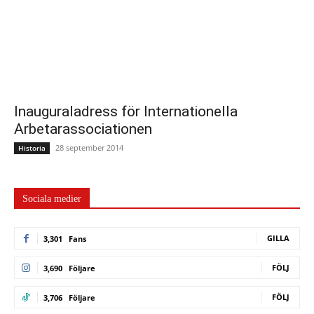
Inauguraladress för Internationella
Arbetarassociationen
28 september 2014
Historia
Sociala medier
GILLA
3,301
Fans
FÖLJ
3,690
Följare
FÖLJ
3,706
Följare