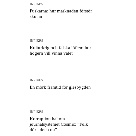
INRIKES
Fuskarna: hur marknaden förstör
skolan
INRIKES
Kulturkrig och falska löften: hur
högern vill vinna valet
INRIKES
En mörk framtid för glesbygden
INRIKES
Korruption bakom
journalsystemet Cosmic: ”Folk
dör i detta nu”