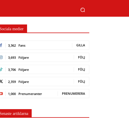
Sociala medier
GILLA
3,362
Fans
FÖLJ
3,693
Följare
FÖLJ
3,706
Följare
FÖLJ
2,359
Följare
PRENUMERERA
1,000
Prenumeranter
Senaste artiklarna