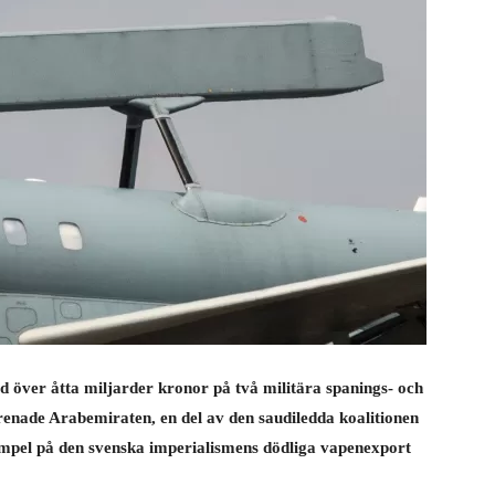
rd över åtta miljarder kronor på två militära spanings- och
örenade Arabemiraten, en del av den saudiledda koalitionen
mpel på den svenska imperialismens dödliga vapenexport