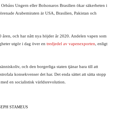
r Orbáns Ungern eller Bolsonaros Brasilien ökar säkerheten i
 Förenade Arabemiraten är USA, Brasilien, Pakistan och
0 åren, och har nått nya höjder år 2020. Andelen vapen som
tigheter utgör i dag över en
tredjedel av vapenexporten
, enligt
människoliv, och den borgerliga staten tjänar bara till att
strofala konsekvenser det har. Det enda sättet att sätta stopp
 med en socialistisk världsrevolution.
SEPH STAMEUS