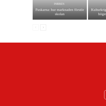
INRIKES
Fuskarna: hur marknaden förstör
Kulturkrig
skolan
höger