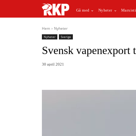
Gå med
Nyheter
Marxisti
Hem
Nyheter
Nyheter
Sverige
Svensk vapenexport til
30 april 2021