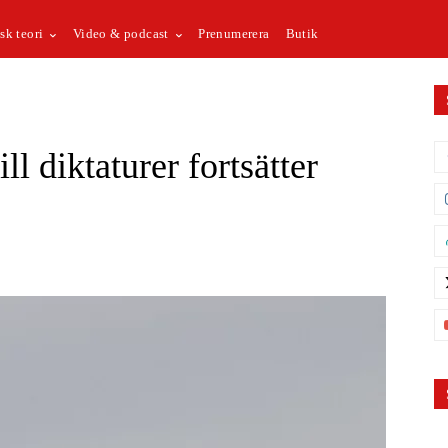
sk teori
Video & podcast
Prenumerera
Butik
l diktaturer fortsätter