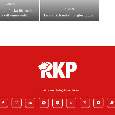
INRIKES
INRIKES
 och falska löften: hur
n vill vinna valet
En mörk framtid för glesbygden
Kontakta oss:
info@marxist.se