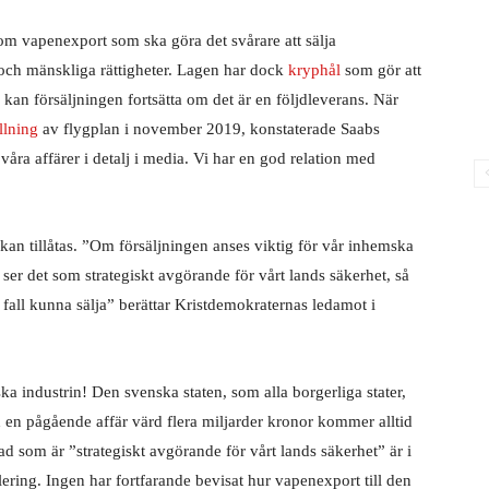
om vapenexport som ska göra det svårare att sälja
 och mänskliga rättigheter. Lagen har dock
kryphål
som gör att
 kan försäljningen fortsätta om det är en följdleverans. När
llning
av flygplan i november 2019, konstaterade Saabs
ra affärer i detalj i media. Vi har en god relation med
kan tillåtas. ”Om försäljningen anses viktig för vår inhemska
ser det som strategiskt avgörande för vårt lands säkerhet, så
ta fall kunna sälja” berättar Kristdemokraternas ledamot i
ka industrin! Den svenska staten, som alla borgerliga stater,
och en pågående affär värd flera miljarder kronor kommer alltid
d som är ”strategiskt avgörande för vårt lands säkerhet” är i
ering. Ingen har fortfarande bevisat hur vapenexport till den