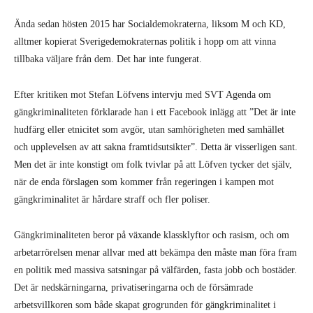
Ända sedan hösten 2015 har Socialdemokraterna, liksom M och KD,
alltmer kopierat Sverigedemokra­ternas politik i hopp om att vinna
tillbaka väljare från dem. Det har inte fungerat.
Efter kritiken mot Stefan Löfvens intervju med SVT Agenda om
gängkriminalite­ten förklarade han i ett Face­book inlägg att ”Det är inte
hudfärg eller etnicitet som avgör, utan samhörigheten med samhället
och upplevel­sen av att sakna framtidsut­sikter”. Detta är visserligen sant.
Men det är inte konstigt om folk tvivlar på att Löfven tycker det själv,
när de enda förslagen som kommer från regeringen i kampen mot
gängkriminalitet är hårdare straff och fler poliser.
Gängkriminaliteten beror på växande klassklyftor och rasism, och om
arbetarrö­relsen menar allvar med att bekämpa den måste man föra fram
en politik med mas­siva satsningar på välfärden, fasta jobb och bostäder.
Det är nedskärningarna, privati­seringarna och de försämrade
arbetsvillkoren som både skapat grogrunden för gängkrimina­litet i