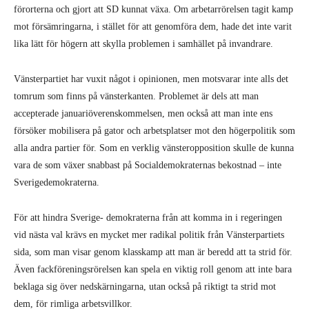
förorterna och gjort att SD kunnat växa. Om arbe­tarrörelsen tagit kamp
mot försämringarna, i stället för att genomföra dem, hade det inte varit
lika lätt för högern att skylla problemen i sam­hället på invandrare.
Vänsterpartiet har vuxit något i opinionen, men motsvarar inte alls det
tomrum som finns på vänsterkanten. Problemet är dels att man
accepterade januariöverenskommelsen, men också att man inte ens
försöker mobilisera på gator och arbetsplatser mot den högerpolitik som
alla andra partier för. Som en verklig vänsteropposition skulle de kunna
vara de som växer snabbast på Socialdemo­kraternas bekostnad – inte
Sverigedemokraterna.
För att hindra Sverige- demo­kraterna från att komma in i regeringen
vid nästa val krävs en mycket mer radikal politik från Vänsterpartiets
sida, som man visar genom klasskamp att man är beredd att ta strid för.
Även fackföreningsrörel­sen kan spela en viktig roll genom att inte bara
beklaga sig över nedskärningarna, utan också på riktigt ta strid mot
dem, för rimliga arbetsvillkor.