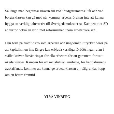
Så länge man begränsar kraven till vad ”budgetramarna” tål och vad
borgarklassen kan gå med på, kommer arbetar­rörelsen inte att kunna
bygga ett verkligt alternativ till Sve­rigedemokraterna. Kampen mot SD
är därför också en strid mot reformismen inom arbetarrörelsen.
Den brist på framtidstro som arbetare och ungdo­mar uttrycker beror på
att kapitalismen inte längre kan erbjuda verkliga förbätt­ringar, utan i
stället kräver försämringar för alla arbe­tare för att garantera fortsatt
ökade vinster. Kampen för ett socialistiskt samhälle, för kapitalismens
avskaffande, kommer att kunna ge arbetar­klassen ett välgrundat hopp
om en bättre framtid.
YLVA VINBERG