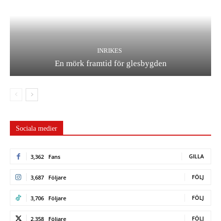
INRIKES
En mörk framtid för glesbygden
Sociala medier
GILLA
3,362
Fans
FÖLJ
3,687
Följare
FÖLJ
3,706
Följare
FÖLJ
2,358
Följare