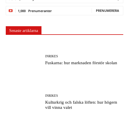
PRENUMERERA
1,000
Prenumeranter
Senaste artiklarna
INRIKES
Fuskarna: hur marknaden förstör skolan
INRIKES
Kulturkrig och falska löften: hur högern
vill vinna valet