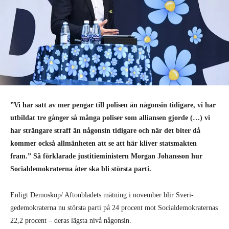
”Vi har satt av mer pengar till polisen än någonsin tidigare, vi har
utbildat tre gånger så många poliser som alliansen gjorde (…) vi
har strängare straff än någonsin tidigare och när det biter då
kommer också allmänheten att se att här kliver statsmakten
fram.” Så förklarade justitieministern Morgan Johansson hur
Socialdemokraterna åter ska bli största parti.
Enligt Demoskop/ Aftonbladets mätning i november blir Sveri­
gedemokraterna nu största parti på 24 procent mot Soci­aldemokraternas
22,2 procent – deras lägsta nivå någonsin.