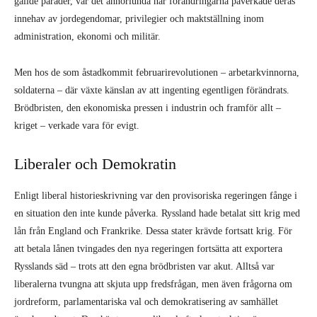
gällde parader, var det annorlunda när förändringarna påverkade deras
innehav av jordegendomar, privilegier och maktställning inom
administration, ekonomi och militär.
Men hos de som åstadkommit februarirevolutionen – arbetarkvinnorna,
soldaterna – där växte känslan av att ingenting egentligen förändrats.
Brödbristen, den ekonomiska pressen i industrin och framför allt –
kriget – verkade vara för evigt.
Liberaler och Demokratin
Enligt liberal historieskrivning var den provisoriska regeringen fånge i
en situation den inte kunde påverka. Ryssland hade betalat sitt krig med
lån från England och Frankrike. Dessa stater krävde fortsatt krig. För
att betala lånen tvingades den nya regeringen fortsätta att exportera
Rysslands säd – trots att den egna brödbristen var akut. Alltså var
liberalerna tvungna att skjuta upp fredsfrågan, men även frågorna om
jordreform, parlamentariska val och demokratisering av samhället