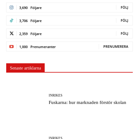
FÖLJ
3,690
Följare
FÖLJ
3,706
Följare
FÖLJ
2,359
Följare
PRENUMERERA
1,000
Prenumeranter
Senaste artiklarna
INRIKES
Fuskarna: hur marknaden förstör skolan
INRIKES