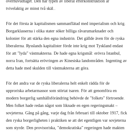
överhuvudtaget. Den här typen av liberal efterkonstruktion är
tvivelaktig av minst två skäl..
För det första är kapitalismen sammanflätad med imperialism och krig.
Borgarklasserna i olika stater söker billiga råvarumarknader och
kolonier för att stärka den egna industrin. Det gällde även för de ryska
liberalerna. Rysslands kapitalister förde inte krig mot Tyskland endast
för att ”lyda” västmakterna. De hade egna krigsmål: erövra Istanbul,
norra Iran, fortsätta erövringen av Kinesiska landområden. Ingenting av
detta hade med skulden till västmakterna att göra.
För det andra var de ryska liberalerna helt enkelt rädda för de
upproriska arbetarmassor som störtat tsaren. För att genomföra en
modern borgerlig samhällsförändring behövde de ”folkets” förtroende.
Men folket hade redan något som liknade en egen regeringsmakt –
sovjeterna. Gång på gång, varje dag från februari till oktober 1917, fick
den ryska borgerligheten i praktiken se att det egentligen var sovjeterna
som styrde. Den provisoriska, ”demokratiska” regeringen hade makten