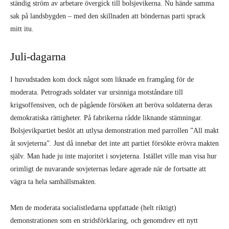
ständig ström av arbetare övergick till bolsjevikerna. Nu hände samma
sak på landsbygden – med den skillnaden att böndernas parti sprack
mitt itu.
Juli-dagarna
I huvudstaden kom dock något som liknade en framgång för de
moderata. Petrograds soldater var ursinniga motståndare till
krigsoffensiven, och de pågående försöken att beröva soldaterna deras
demokratiska rättigheter. På fabrikerna rådde liknande stämningar.
Bolsjevikpartiet beslöt att utlysa demonstration med parrollen ”All makt
åt sovjeterna”. Just då innebar det inte att partiet försökte erövra makten
själv. Man hade ju inte majoritet i sovjeterna. Istället ville man visa hur
orimligt de nuvarande sovjeternas ledare agerade när de fortsatte att
vägra ta hela samhällsmakten.
Men de moderata socialistledarna uppfattade (helt riktigt)
demonstrationen som en stridsförklaring, och genomdrev ett nytt