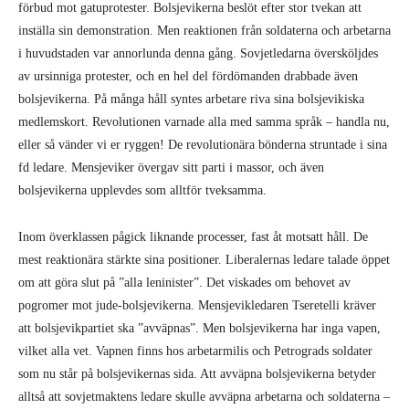
förbud mot gatuprotester. Bolsjevikerna beslöt efter stor tvekan att
inställa sin demonstration. Men reaktionen från soldaterna och arbetarna
i huvudstaden var annorlunda denna gång. Sovjetledarna översköljdes
av ursinniga protester, och en hel del fördömanden drabbade även
bolsjevikerna. På många håll syntes arbetare riva sina bolsjevikiska
medlemskort. Revolutionen varnade alla med samma språk – handla nu,
eller så vänder vi er ryggen! De revolutionära bönderna struntade i sina
fd ledare. Mensjeviker övergav sitt parti i massor, och även
bolsjevikerna upplevdes som alltför tveksamma.
Inom överklassen pågick liknande processer, fast åt motsatt håll. De
mest reaktionära stärkte sina positioner. Liberalernas ledare talade öppet
om att göra slut på ”alla leninister”. Det viskades om behovet av
pogromer mot jude-bolsjevikerna. Mensjevikledaren Tseretelli kräver
att bolsjevikpartiet ska ”avväpnas”. Men bolsjevikerna har inga vapen,
vilket alla vet. Vapnen finns hos arbetarmilis och Petrograds soldater
som nu står på bolsjevikernas sida. Att avväpna bolsjevikerna betyder
alltså att sovjetmaktens ledare skulle avväpna arbetarna och soldaterna –