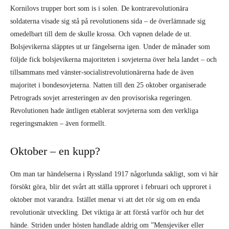
Kornilovs trupper bort som is i solen. De kontrarevolutionära
soldaterna visade sig stå på revolutionens sida – de överlämnade sig
omedelbart till dem de skulle krossa. Och vapnen delade de ut.
Bolsjevikerna släpptes ut ur fängelserna igen. Under de månader som
följde fick bolsjevikerna majoriteten i sovjeterna över hela landet – och
tillsammans med vänster-socialistrevolutionärerna hade de även
majoritet i bondesovjeterna. Natten till den 25 oktober organiserade
Petrograds sovjet arresteringen av den provisoriska regeringen.
Revolutionen hade äntligen etablerat sovjeterna som den verkliga
regeringsmakten – även formellt.
Oktober – en kupp?
Om man tar händelserna i Ryssland 1917 någorlunda sakligt, som vi här
försökt göra, blir det svårt att ställa upproret i februari och upproret i
oktober mot varandra. Istället menar vi att det rör sig om en enda
revolutionär utveckling. Det viktiga är att förstå varför och hur det
hände. Striden under hösten handlade aldrig om ”Mensjeviker eller