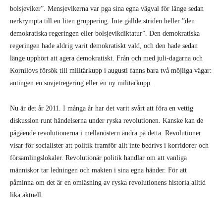
bolsjeviker”. Mensjevikerna var pga sina egna vägval för länge sedan
nerkrympta till en liten gruppering. Inte gällde striden heller ”den
demokratiska regeringen eller bolsjevikdiktatur”. Den demokratiska
regeringen hade aldrig varit demokratiskt vald, och den hade sedan
länge upphört att agera demokratiskt. Från och med juli-dagarna och
Kornilovs försök till militärkupp i augusti fanns bara två möjliga vägar:
antingen en sovjetregering eller en ny militärkupp.
Nu är det år 2011. I många år har det varit svårt att föra en vettig
diskussion runt händelserna under ryska revolutionen. Kanske kan de
pågående revolutionerna i mellanöstern ändra på detta. Revolutioner
visar för socialister att politik framför allt inte bedrivs i korridorer och
församlingslokaler. Revolutionär politik handlar om att vanliga
människor tar ledningen och makten i sina egna händer. För att
påminna om det är en omläsning av ryska revolutionens historia alltid
lika aktuell.