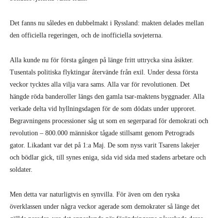
Det fanns nu således en dubbelmakt i Ryssland: makten delades mellan
den officiella regeringen, och de inofficiella sovjeterna.
Alla kunde nu för första gången på länge fritt uttrycka sina åsikter.
Tusentals politiska flyktingar återvände från exil. Under dessa första
veckor tycktes alla vilja vara sams. Alla var för revolutionen. Det
hängde röda banderoller längs den gamla tsar-maktens byggnader. Alla
verkade delta vid hyllningsdagen för de som dödats under upproret.
Begravningens processioner såg ut som en segerparad för demokrati och
revolution – 800.000 människor tågade stillsamt genom Petrograds
gator. Likadant var det på 1:a Maj. De som nyss varit Tsarens lakejer
och bödlar gick, till synes eniga, sida vid sida med stadens arbetare och
soldater.
Men detta var naturligtvis en synvilla. För även om den ryska
överklassen under några veckor agerade som demokrater så länge det