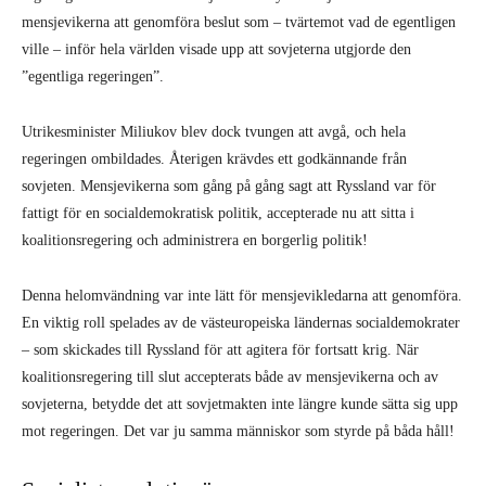
mensjevikerna att genomföra beslut som – tvärtemot vad de egentligen
ville – inför hela världen visade upp att sovjeterna utgjorde den
”egentliga regeringen”.
Utrikesminister Miliukov blev dock tvungen att avgå, och hela
regeringen ombildades. Återigen krävdes ett godkännande från
sovjeten. Mensjevikerna som gång på gång sagt att Ryssland var för
fattigt för en socialdemokratisk politik, accepterade nu att sitta i
koalitionsregering och administrera en borgerlig politik!
Denna helomvändning var inte lätt för mensjevikledarna att genomföra.
En viktig roll spelades av de västeuropeiska ländernas socialdemokrater
– som skickades till Ryssland för att agitera för fortsatt krig. När
koalitionsregering till slut accepterats både av mensjevikerna och av
sovjeterna, betydde det att sovjetmakten inte längre kunde sätta sig upp
mot regeringen. Det var ju samma människor som styrde på båda håll!