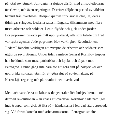
på total sovjetmakt. Juli-dagarna slutade därför med att sovjetledarna
överlevde, och även regeringen. Därefter följde en period av vildsint
hämnd från överheten. Bolsjevikpartiet förklarades olagligt, deras
tidningar stängdes. Ledarna sattes i fängelse, tillsammans med flera
tusen arbetare och soldater. Lenin flydde och gick under jorden.
Borgarpressen piskade på nytt upp tyskhatet, alla som talade om fred
var tyska agenter. Jude-pogromer blev verklighet. Revolutionens
”ledare” försökte verkligen att avväpna de arbetare och soldater som
utgjorde revolutionen. Under tiden samlade General Kornilov trupper
han bedömde som mest patriotiska och lojala, och tågade mot
Petrograd. Denna gång inte bara för att göra slut på bolsjeviker och
upproriska soldater, utan för att göra slut på sovjetmakten, på
Kerenskijs regering och på revolutionen överhuvud.
Men tack vare dessa maktberusade generaler fick bolsjevikerna – och
därmed revolutionen – en chans att överleva. Kornilov hade nämligen
inga trupper som gick att lita på – händelserna i februari återupprepade
sig. Vid första kontakt med arbetarmassorna i Petrograd smälte