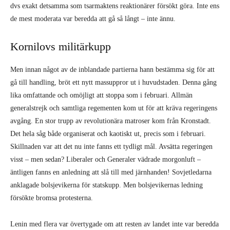
dvs exakt detsamma som tsarmaktens reaktionärer försökt göra. Inte ens
de mest moderata var beredda att gå så långt – inte ännu.
Kornilovs militärkupp
Men innan något av de inblandade partierna hann bestämma sig för att
gå till handling, bröt ett nytt massuppror ut i huvudstaden. Denna gång
lika omfattande och omöjligt att stoppa som i februari. Allmän
generalstrejk och samtliga regementen kom ut för att kräva regeringens
avgång. En stor trupp av revolutionära matroser kom från Kronstadt.
Det hela såg både organiserat och kaotiskt ut, precis som i februari.
Skillnaden var att det nu inte fanns ett tydligt mål. Avsätta regeringen
visst – men sedan? Liberaler och Generaler vädrade morgonluft –
äntligen fanns en anledning att slå till med järnhanden! Sovjetledarna
anklagade bolsjevikerna för statskupp. Men bolsjevikernas ledning
försökte bromsa protesterna.
Lenin med flera var övertygade om att resten av landet inte var beredda