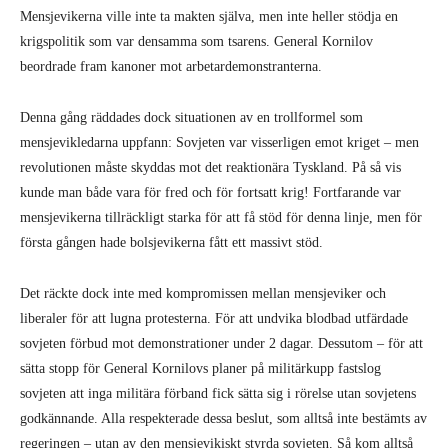
Mensjevikerna ville inte ta makten själva, men inte heller stödja en
krigspolitik som var densamma som tsarens. General Kornilov
beordrade fram kanoner mot arbetardemonstranterna.
Denna gång räddades dock situationen av en trollformel som
mensjevikledarna uppfann: Sovjeten var visserligen emot kriget – men
revolutionen måste skyddas mot det reaktionära Tyskland. På så vis
kunde man både vara för fred och för fortsatt krig! Fortfarande var
mensjevikerna tillräckligt starka för att få stöd för denna linje, men för
första gången hade bolsjevikerna fått ett massivt stöd.
Det räckte dock inte med kompromissen mellan mensjeviker och
liberaler för att lugna protesterna. För att undvika blodbad utfärdade
sovjeten förbud mot demonstrationer under 2 dagar. Dessutom – för att
sätta stopp för General Kornilovs planer på militärkupp fastslog
sovjeten att inga militära förband fick sätta sig i rörelse utan sovjetens
godkännande. Alla respekterade dessa beslut, som alltså inte bestämts av
regeringen – utan av den mensjevikiskt styrda sovjeten. Så kom alltså