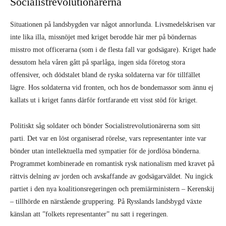
Socialistrevolutionärerna
Situationen på landsbygden var något annorlunda. Livsmedelskrisen var
inte lika illa, missnöjet med kriget berodde här mer på böndernas
misstro mot officerarna (som i de flesta fall var godsägare). Kriget hade
dessutom hela våren gått på sparlåga, ingen sida företog stora
offensiver, och dödstalet bland de ryska soldaterna var för tillfället
lägre. Hos soldaterna vid fronten, och hos de bondemassor som ännu ej
kallats ut i kriget fanns därför fortfarande ett visst stöd för kriget.
Politiskt såg soldater och bönder Socialistrevolutionärerna som sitt
parti. Det var en löst organiserad rörelse, vars representanter inte var
bönder utan intellektuella med sympatier för de jordlösa bönderna.
Programmet kombinerade en romantisk rysk nationalism med kravet på
rättvis delning av jorden och avskaffande av godsägarväldet. Nu ingick
partiet i den nya koalitionsregeringen och premiärministern – Kerenskij
– tillhörde en närstående gruppering. På Rysslands landsbygd växte
känslan att ”folkets representanter” nu satt i regeringen.