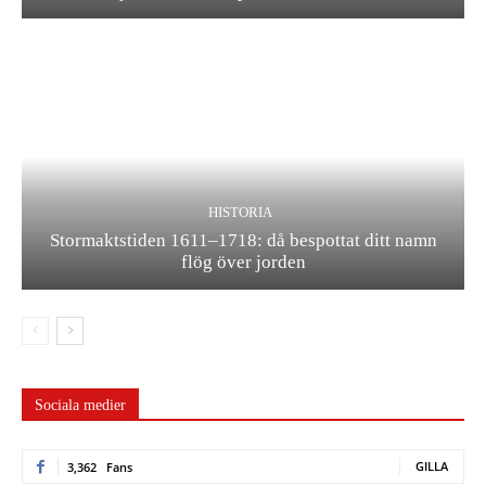
HISTORIA
Stormaktstiden 1611–1718: då bespottat ditt namn
flög över jorden
Sociala medier
GILLA
3,362
Fans