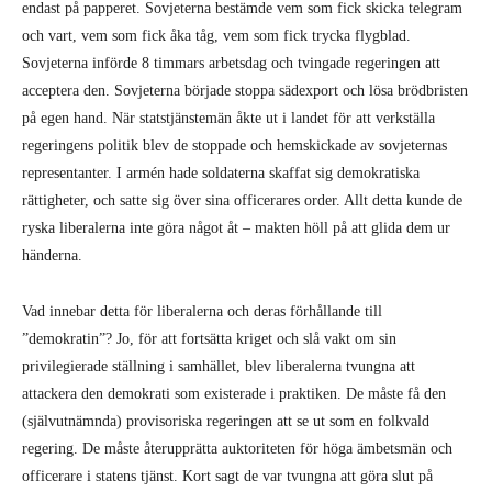
endast på papperet. Sovjeterna bestämde vem som fick skicka telegram
och vart, vem som fick åka tåg, vem som fick trycka flygblad.
Sovjeterna införde 8 timmars arbetsdag och tvingade regeringen att
acceptera den. Sovjeterna började stoppa sädexport och lösa brödbristen
på egen hand. När statstjänstemän åkte ut i landet för att verkställa
regeringens politik blev de stoppade och hemskickade av sovjeternas
representanter. I armén hade soldaterna skaffat sig demokratiska
rättigheter, och satte sig över sina officerares order. Allt detta kunde de
ryska liberalerna inte göra något åt – makten höll på att glida dem ur
händerna.
Vad innebar detta för liberalerna och deras förhållande till
”demokratin”? Jo, för att fortsätta kriget och slå vakt om sin
privilegierade ställning i samhället, blev liberalerna tvungna att
attackera den demokrati som existerade i praktiken. De måste få den
(självutnämnda) provisoriska regeringen att se ut som en folkvald
regering. De måste återupprätta auktoriteten för höga ämbetsmän och
officerare i statens tjänst. Kort sagt de var tvungna att göra slut på