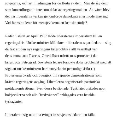
sovjeterna, och satt i ledningen för de flesta av dem. Men de såg dem
som kontrollorgan – inte som delar av regeringsmakten. Än värre blev
det när liberalerna varken genomförde demokrati eller modernisering.
Vad fanns nu kvar för mensjevikerna att kritiskt stödja?
Redan i slutet av April 1917 ledde liberalernas imperialism till en
regeringskris. Utrikesminister Miliukov – liberalernas partiledare – slog
då fast att den nya regeringens krigspolitik i allt väsentligt var
densamma som Tsarens. Omedelbart utbröt massprotester i det
krigströtta Petrograd. Sovjetens ledare försökte dölja problemet med att
säga att utrikesministern bara uttryckt sin personliga åsikt (!).
Protesterna ökade och övergick till väpnade demonstrationer som
krävde regeringens avgång. Liberalerna organiserade patriotiska
motdemonstrationer, även dessa beväpnade. Tyskhatet piskades upp,
bolsjevikerna och alla ”fredsvänner” anklagades vara betalda
tyskagenter.
Liberalerna såg ut att ha tvingat in sovjetens ledare i en fälla.