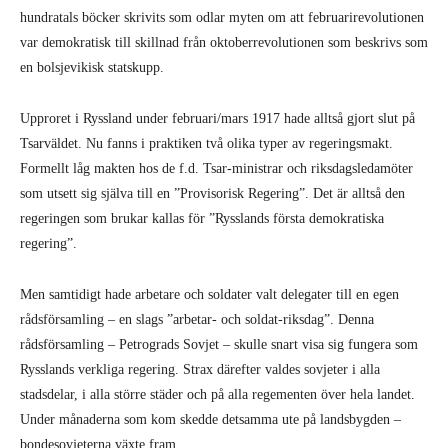
hundratals böcker skrivits som odlar myten om att februarirevolutionen
var demokratisk till skillnad från oktoberrevolutionen som beskrivs som
en bolsjevikisk statskupp.
Upproret i Ryssland under februari/mars 1917 hade alltså gjort slut på
Tsarväldet. Nu fanns i praktiken två olika typer av regeringsmakt.
Formellt låg makten hos de f.d. Tsar-ministrar och riksdagsledamöter
som utsett sig själva till en ”Provisorisk Regering”. Det är alltså den
regeringen som brukar kallas för ”Rysslands första demokratiska
regering”.
Men samtidigt hade arbetare och soldater valt delegater till en egen
rådsförsamling – en slags ”arbetar- och soldat-riksdag”. Denna
rådsförsamling – Petrograds Sovjet – skulle snart visa sig fungera som
Rysslands verkliga regering. Strax därefter valdes sovjeter i alla
stadsdelar, i alla större städer och på alla regementen över hela landet.
Under månaderna som kom skedde detsamma ute på landsbygden –
bondesovjeterna växte fram.