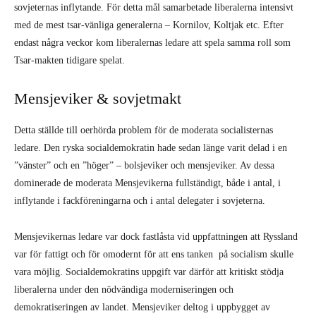
sovjeternas inflytande. För detta mål samarbetade liberalerna intensivt
med de mest tsar-vänliga generalerna – Kornilov, Koltjak etc. Efter
endast några veckor kom liberalernas ledare att spela samma roll som
Tsar-makten tidigare spelat.
Mensjeviker & sovjetmakt
Detta ställde till oerhörda problem för de moderata socialisternas
ledare. Den ryska socialdemokratin hade sedan länge varit delad i en
”vänster” och en ”höger” – bolsjeviker och mensjeviker. Av dessa
dominerade de moderata Mensjevikerna fullständigt, både i antal, i
inflytande i fackföreningarna och i antal delegater i sovjeterna.
Mensjevikernas ledare var dock fastlåsta vid uppfattningen att Ryssland
var för fattigt och för omodernt för att ens tanken på socialism skulle
vara möjlig. Socialdemokratins uppgift var därför att kritiskt stödja
liberalerna under den nödvändiga moderniseringen och
demokratiseringen av landet. Mensjeviker deltog i uppbygget av