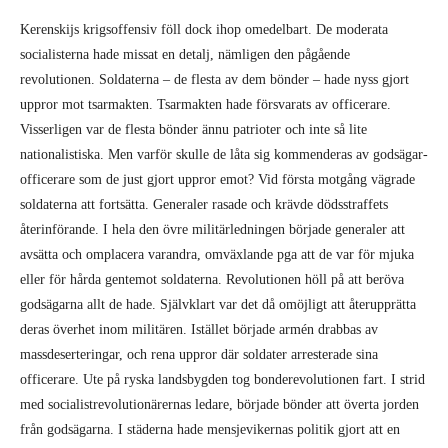
Kerenskijs krigsoffensiv föll dock ihop omedelbart. De moderata
socialisterna hade missat en detalj, nämligen den pågående
revolutionen. Soldaterna – de flesta av dem bönder – hade nyss gjort
uppror mot tsarmakten. Tsarmakten hade försvarats av officerare.
Visserligen var de flesta bönder ännu patrioter och inte så lite
nationalistiska. Men varför skulle de låta sig kommenderas av godsägar-
officerare som de just gjort uppror emot? Vid första motgång vägrade
soldaterna att fortsätta. Generaler rasade och krävde dödsstraffets
återinförande. I hela den övre militärledningen började generaler att
avsätta och omplacera varandra, omväxlande pga att de var för mjuka
eller för hårda gentemot soldaterna. Revolutionen höll på att beröva
godsägarna allt de hade. Självklart var det då omöjligt att återupprätta
deras överhet inom militären. Istället började armén drabbas av
massdeserteringar, och rena uppror där soldater arresterade sina
officerare. Ute på ryska landsbygden tog bonderevolutionen fart. I strid
med socialistrevolutionärernas ledare, började bönder att överta jorden
från godsägarna. I städerna hade mensjevikernas politik gjort att en