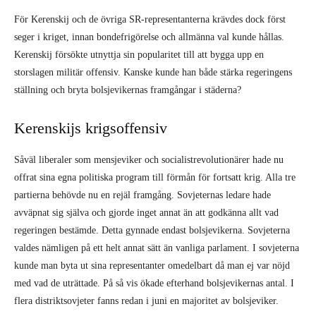
För Kerenskij och de övriga SR-representanterna krävdes dock först
seger i kriget, innan bondefrigörelse och allmänna val kunde hållas.
Kerenskij försökte utnyttja sin popularitet till att bygga upp en
storslagen militär offensiv. Kanske kunde han både stärka regeringens
ställning och bryta bolsjevikernas framgångar i städerna?
Kerenskijs krigsoffensiv
Såväl liberaler som mensjeviker och socialistrevolutionärer hade nu
offrat sina egna politiska program till förmån för fortsatt krig. Alla tre
partierna behövde nu en rejäl framgång. Sovjeternas ledare hade
avväpnat sig själva och gjorde inget annat än att godkänna allt vad
regeringen bestämde. Detta gynnade endast bolsjevikerna. Sovjeterna
valdes nämligen på ett helt annat sätt än vanliga parlament. I sovjeterna
kunde man byta ut sina representanter omedelbart då man ej var nöjd
med vad de uträttade. På så vis ökade efterhand bolsjevikernas antal. I
flera distriktsovjeter fanns redan i juni en majoritet av bolsjeviker.