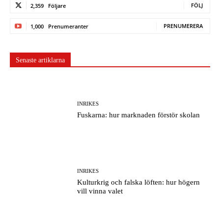
FÖLJ
2,359
Följare
PRENUMERERA
1,000
Prenumeranter
Senaste artiklarna
INRIKES
Fuskarna: hur marknaden förstör skolan
INRIKES
Kulturkrig och falska löften: hur högern
vill vinna valet