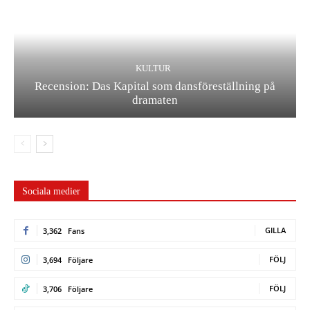
KULTUR
Recension: Das Kapital som dansföreställning på
dramaten
Sociala medier
GILLA
3,362
Fans
FÖLJ
3,694
Följare
FÖLJ
3,706
Följare