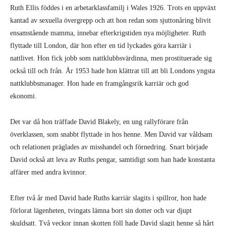
Ruth Ellis föddes i en arbetarklassfamilj i Wales 1926. Trots en uppväxt
kantad av sexuella övergrepp och att hon redan som sjuttonåring blivit
ensamstående mamma, innebar efterkrigstiden nya möjligheter. Ruth
flyttade till London, där hon efter en tid lyckades göra karriär i
nattlivet. Hon fick jobb som nattklubbsvärdinna, men prostituerade sig
också till och från. År 1953 hade hon klättrat till att bli Londons yngsta
nattklubbsmanager. Hon hade en framgångsrik karriär och god
ekonomi.
Det var då hon träffade David Blakely, en ung rallyförare från
överklassen, som snabbt flyttade in hos henne. Men David var våldsam
och relationen präglades av misshandel och förnedring. Snart började
David också att leva av Ruths pengar, samtidigt som han hade konstanta
affärer med andra kvinnor.
Efter två år med David hade Ruths karriär slagits i spillror, hon hade
förlorat lägenheten, tvingats lämna bort sin dotter och var djupt
skuldsatt. Två veckor innan skotten föll hade David slagit henne så hårt