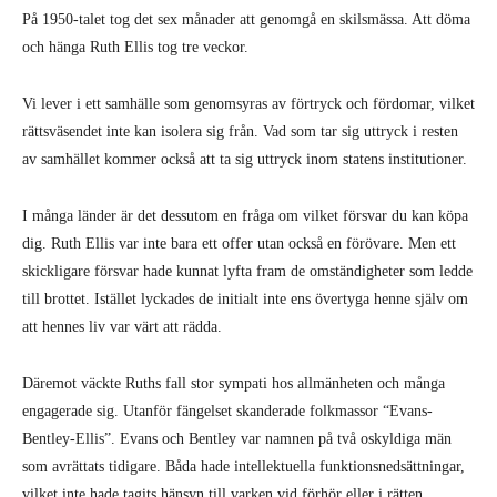
På 1950-talet tog det sex månader att genomgå en skilsmässa. Att döma
och hänga Ruth Ellis tog tre veckor.
Vi lever i ett samhälle som genomsyras av förtryck och fördomar, vilket
rättsväsendet inte kan isolera sig från. Vad som tar sig uttryck i resten
av samhället kommer också att ta sig uttryck inom statens institutioner.
I många länder är det dessutom en fråga om vilket försvar du kan köpa
dig. Ruth Ellis var inte bara ett offer utan också en förövare. Men ett
skickligare försvar hade kunnat lyfta fram de omständigheter som ledde
till brottet. Istället lyckades de initialt inte ens övertyga henne själv om
att hennes liv var värt att rädda.
Däremot väckte Ruths fall stor sympati hos allmänheten och många
engagerade sig. Utanför fängelset skanderade folkmassor “Evans-
Bentley-Ellis”. Evans och Bentley var namnen på två oskyldiga män
som avrättats tidigare. Båda hade intellektuella funktionsnedsättningar,
vilket inte hade tagits hänsyn till varken vid förhör eller i rätten.