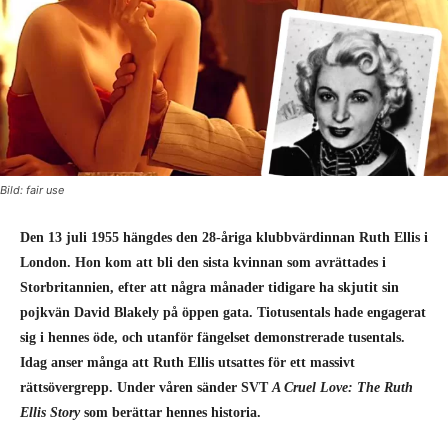
Bild: fair use
Den 13 juli 1955 hängdes den 28-åriga klubbvärdinnan Ruth Ellis i
London. Hon kom att bli den sista kvinnan som avrättades i
Storbritannien, efter att några månader tidigare ha skjutit sin
pojkvän David Blakely på öppen gata. Tiotusentals hade engagerat
sig i hennes öde, och utanför fängelset demonstrerade tusentals.
Idag anser många att Ruth Ellis utsattes för ett massivt
rättsövergrepp. Under våren sänder SVT
A Cruel Love: The Ruth
Ellis Story
som berättar hennes historia.