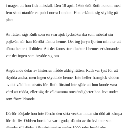
i magen att hon fick missfall. Den 10 april 1955 sköt Ruth honom med
fem skott utanför en pub i norra London. Hon erkände sig skyldig på
plats.
Av rätten sågs Ruth som en svartsjuk lycksökerska som mördat sin
pojkvän när han försökt lämna henne. Det tog juryn fjorton minuter att
döma henne till döden. Att det fanns stora luckor i hennes erkännande
var det ingen som brydde sig om.
Avgörande delar av historien nådde aldrig rätten. Ruth var tyst för att
skydda andra, men ingen skyddade henne. Inte heller framgick vidden
av det våld hon utsatts för. Ruth förstod inte själv att hon kunde vara
värd att rädda, eller såg de våldsamma omständigheter hon levt under
som förmildrande.
Därför började hon inte förrän den sista veckan innan sin död att kämpa
för sitt liv. Oddsen borde ha varit goda, då nio av tio kvinnor som
dömdes till döden i Storbritannien under 1900-talet benådades.