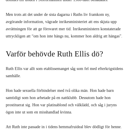
Men trots att det under de sista dagarna i Ruths liv framkom ny,
avgörande information, vägrade inrikesministeriet att ens skjuta upp
avrättningen för att ge försvaret mer tid. Inrikesministern konstaterade
uttryckligen att “om hon inte hängs nu, kommer hon aldrig att hängas”.
Varför behövde Ruth Ellis dö?
Ruth Ellis var allt som etablissemanget såg som fel med efterkrigstidens
samhälle.
Hon hade sexuella förbindelser med två olika män. Hon hade barn
samtidigt som hon arbetade på en nattklubb. Dessutom hade hon
prostituerat sig. Hon var platinablond och välklädd, och såg i juryns
ögon inte ut som en misshandlad kvinna.
Att Ruth inte passade in i tidens hemmafruideal blev dödligt för henne.