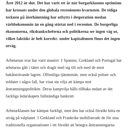
Året 2012 är slut. Det har varit ett år när borgarklassens optimism
har krossats under den globala recessionens kvarnsten. De tidiga
tecknen på återhämtning har utbytts i desperation medan
världsekonomin än en gång störtat ned i recession. De borgerliga
ekonomerna, riksbankscheferna och politikerna ser ingen väg ut,
vilket faktiskt är helt korrekt: under kapitalismen finns det ingen
utväg.
Arbetarnas svar har varit massivt. I Spanien, Grekland och Portugal har
arbetarna gått i täten och dragit med sig till och med de mest
bakåtsträvande lagren. Offentliga tjänstemän, men också poliser och
soldater i några fall, har visat sin vilja att kämpa mot
åtstramningspolitiken. Deras kampvilja hålls tillbaka endast av det
fackliga ledarskapets fullständiga bankrutt.
Arbetarklassen har kämpat fackligt, men den har också försökt hitta en
utväg på valplanet. I Grekland och Frankrike mobiliserade de för sina
traditionella organisationer i ett försökt att besegra åtstramningarna.