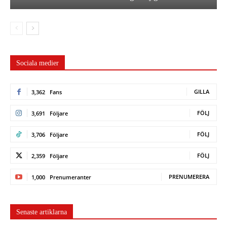
Sociala medier
GILLA
3,362
Fans
FÖLJ
3,691
Följare
FÖLJ
3,706
Följare
FÖLJ
2,359
Följare
PRENUMERERA
1,000
Prenumeranter
Senaste artiklarna