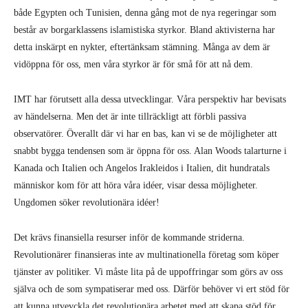
både Egypten och Tunisien, denna gång mot de nya regeringar som
består av borgarklassens islamistiska styrkor. Bland aktivisterna har
detta inskärpt en nykter, eftertänksam stämning. Många av dem är
vidöppna för oss, men våra styrkor är för små för att nå dem.
IMT har förutsett alla dessa utvecklingar. Våra perspektiv har bevisats
av händelserna. Men det är inte tillräckligt att förbli passiva
observatörer. Överallt där vi har en bas, kan vi se de möjligheter att
snabbt bygga tendensen som är öppna för oss. Alan Woods talarturne i
Kanada och Italien och Angelos Irakleidos i Italien, dit hundratals
människor kom för att höra våra idéer, visar dessa möjligheter.
Ungdomen söker revolutionära idéer!
Det krävs finansiella resurser inför de kommande striderna.
Revolutionärer finansieras inte av multinationella företag som köper
tjänster av politiker. Vi måste lita på de uppoffringar som görs av oss
själva och de som sympatiserar med oss. Därför behöver vi ert stöd för
att kunna utvevckla det revolutionära arbetet med att skapa stöd för