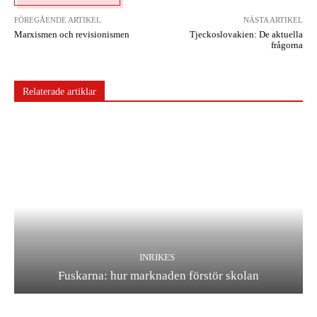
FÖREGÅENDE ARTIKEL
NÄSTA ARTIKEL
Marxismen och revisionismen
Tjeckoslovakien: De aktuella
frågorna
Relaterade artiklar
INRIKES
Fuskarna: hur marknaden förstör skolan