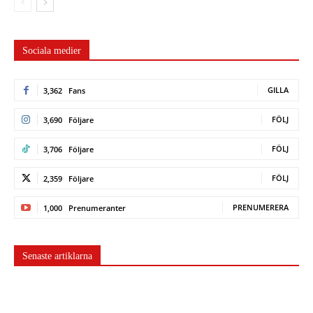
Sociala medier
GILLA
3,362
Fans
FÖLJ
3,690
Följare
FÖLJ
3,706
Följare
FÖLJ
2,359
Följare
PRENUMERERA
1,000
Prenumeranter
Senaste artiklarna