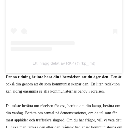
Ett inlägg delat av RKP (@rkp_imt)
Denna tidning är inte bara din i betydelsen att du äger den.
Den är
också din genom att du som kommunist skapar den. En liten redaktion
kan aldrig ensamma se alla kommunisternas behov i rörelsen.
Du måste berätta om rörelsen för oss, berätta om din kamp, berätta om
din vardag. Berätta om samtal på demonstrationer, om de tal som får
mest applåder och träffsäkra slagord. Om du har frågor, vill vi veta det:
Hur ska man tänka i den eller den frågan? Vad anser kommunisterna om