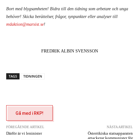
Bort med blygsamheten! Bidra till den tidning som arbetare och unga
behöver! Skicka berättelser, frågor, synpunkter eller analyser till
redaktion@marxist.se
!
FREDRIK ALBIN SVENSSON
TAGS
TIDNINGEN
Gå med i RKP!
FÖREGÅENDE ARTIKEL
NÄSTA ARTIKEL
Därför är vi leninister
Österrikiska statsapparaten
attackerar kommunister för