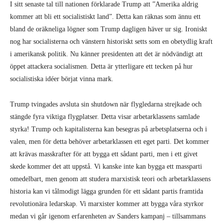
Trump tvingades avsluta sin shutdown när flygledarna strejkade och
stängde fyra viktiga flygplatser. Detta visar arbetarklassens samlade
styrka! Trump och kapitalisterna kan besegras på arbetsplatserna och i
valen, men för detta behöver arbetarklassen ett eget parti. Det kommer
att krävas masskrafter för att bygga ett sådant parti, men i ett givet
skede kommer det att uppstå. Vi kanske inte kan bygga ett massparti
omedelbart, men genom att studera marxistisk teori och arbetarklassens
historia kan vi tålmodigt lägga grunden för ett sådant partis framtida
revolutionära ledarskap. Vi marxister kommer att bygga våra styrkor
medan vi går igenom erfarenheten av Sanders kampanj – tillsammans
med både dem i denna kampanj och de som finns runt dem och redan
brutit med Demokraterna – och andra politiska händelser under den
kommande perioden. Vi kommer att bevisa att Trump har fel!
Kapitalismens kris lämnar oss inget annat val.
TOM TROTTIER