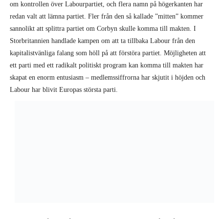
Här i USA måste vi så att säga börja i andra änden. Vårt mål är inte att
återta ”vårt parti”, utan att bygga upp vårt eget parti från grunden. Det
finns ett starkt stöd för ett arbetarparti med massbas som står fritt från
storföretagens kontroll. Om Sanders menade allvar med att han vill
utmana miljardärernas makt, hade han kunnat utnyttja entusiasmen
kring sin kampanj för att skapa något nytt – ett parti av och för
arbetare. Enligt en undersökning från oktober 2018 vill 72 procent av
icke partianknutna väljare, och 54 procent av demokraternas väljare se