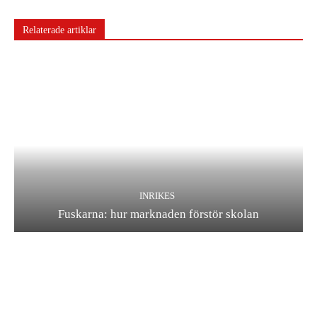
INRIKES
Fuskarna: hur marknaden förstör skolan
INRIKES
Kulturkrig och falska löften: hur högern vill vinna
valet