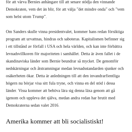
skandinaviska länder som Bernie beundrar så mycket. De genomför
nedskärningar och åtstramningar medan levnadsstandarden sjunker och
osäkerheten ökar. Detta är anledningen till att den invandrarfientliga
högern nu börjar visa sitt fula tryne, och vinna en del stöd i dessa
länder. Vissa kommer att behöva lära sig denna läxa genom att gå
igenom och uppleva det själva, medan andra redan har brutit med
Demokraterna sedan valet 2016.
Amerika kommer att bli socialistiskt!
I sitt senaste tal till nationen förklarade Trump att ”Amerika aldrig
kommer att bli ett socialistiskt land”. Detta kan räknas som ännu ett
bland de oräkneliga lögner som Trump dagligen häver ur sig. Ironiskt
nog har socialisterna och vänstern historiskt setts som en obetydlig kraft
i amerikansk politik. Nu känner presidenten att det är nödvändigt att
öppet attackera socialismen. Detta är ytterligare ett tecken på hur
socialistiska idéer börjat vinna mark.