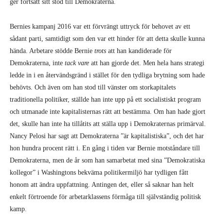
traditionella politiker, ställde han inte upp på ett socialistiskt program
och utmanade inte kapitalisternas rätt att bestämma. Om han hade gjort
det, skulle han inte ha tillåtits att ställa upp i Demokraternas primärval.
Nancy Pelosi har sagt att Demokraterna ”är kapitalistiska”, och det har
hon hundra procent rätt i. En gång i tiden var Bernie motståndare till
Demokraterna, men de år som han samarbetat med sina ”Demokratiska
kollegor” i Washingtons bekväma politikermiljö har tydligen fått
honom att ändra uppfattning. Antingen det, eller så saknar han helt
enkelt förtroende för arbetarklassens förmåga till självständig politisk
kamp.
Lärdomar från Corbyn i Storbritannien
Det finns många skillnader mellan amerikansk och brittisk politik, men
händelser i båda länderna påverkar varandra. En stor skillnad är att de
brittiska fackföreningarna under slutet av 1800-talet slutade stödja det
liberala partiet – grovt motsvarande Demokraterna – och grundade
Labourpartiet. Labourpartiet växte och blev huvudoppositionen till det