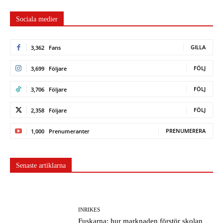
FÖLJ
2,358
Följare
PRENUMERERA
1,000
Prenumeranter
Senaste artiklarna
INRIKES
Fuskarna: hur marknaden förstör skolan
INRIKES
Kulturkrig och falska löften: hur högern
vill vinna valet