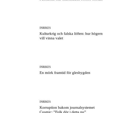
INRIKES
En mörk framtid för glesbygden
INRIKES
Korruption bakom journalsystemet
Cosmic: ”Folk dör i detta nu”
INTERNATIONELLT
5 000 har anmält sig till World School of
Communism – 3 000 vill gå med i våra
led!