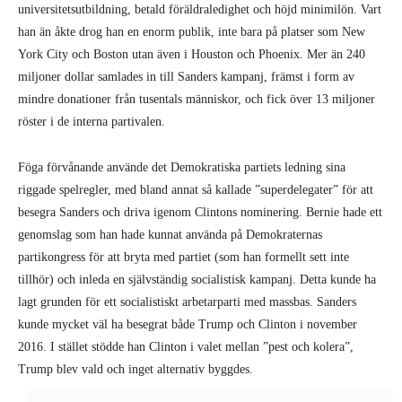
universitetsutbildning, betald föräldraledighet och höjd minimilön. Vart
han än åkte drog han en enorm publik, inte bara på platser som New
York City och Boston utan även i Houston och Phoenix. Mer än 240
miljoner dollar samlades in till Sanders kampanj, främst i form av
mindre donationer från tusentals människor, och fick över 13 miljoner
röster i de interna partivalen.
Föga förvånande använde det Demokratiska partiets ledning sina
riggade spelregler, med bland annat så kallade ”superdelegater” för att
besegra Sanders och driva igenom Clintons nominering. Bernie hade ett
genomslag som han hade kunnat använda på Demokraternas
partikongress för att bryta med partiet (som han formellt sett inte
tillhör) och inleda en självständig socialistisk kampanj. Detta kunde ha
lagt grunden för ett socialistiskt arbetarparti med massbas. Sanders
kunde mycket väl ha besegrat både Trump och Clinton i november
2016. I stället stödde han Clinton i valet mellan ”pest och kolera”,
Trump blev vald och inget alternativ byggdes.