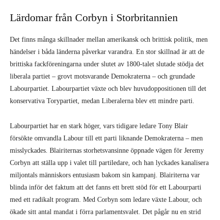
konservativa Torypartiet, medan Liberalerna blev ett mindre parti.
Labourpartiet har en stark höger, vars tidigare ledare Tony Blair
försökte omvandla Labour till ett parti liknande Demokraterna – men
misslyckades. Blairiternas storhetsvansinne öppnade vägen för Jeremy
Corbyn att ställa upp i valet till partiledare, och han lyckades kanalisera
miljontals människors entusiasm bakom sin kampanj. Blairiterna var
blinda inför det faktum att det fanns ett brett stöd för ett Labourparti
med ett radikalt program. Med Corbyn som ledare växte Labour, och
ökade sitt antal mandat i förra parlamentsvalet. Det pågår nu en strid
om kontrollen över Labourpartiet, och flera namn på högerkanten har
redan valt att lämna partiet. Fler från den så kallade ”mitten” kommer
sannolikt att splittra partiet om Corbyn skulle komma till makten. I
Storbritannien handlade kampen om att ta tillbaka Labour från den
kapitalistvänliga falang som höll på att förstöra partiet. Möjligheten att
ett parti med ett radikalt politiskt program kan komma till makten har
skapat en enorm entusiasm – medlemssiffrorna har skjutit i höjden och
Labour har blivit Europas största parti.