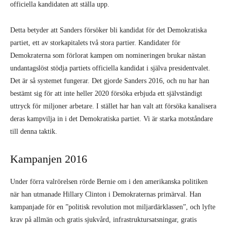
officiella kandidaten att ställa upp.
Detta betyder att Sanders försöker bli kandidat för det Demokratiska
partiet, ett av storkapitalets två stora partier. Kandidater för
Demokraterna som förlorat kampen om nomineringen brukar nästan
undantagslöst stödja partiets officiella kandidat i själva presidentvalet.
Det är så systemet fungerar. Det gjorde Sanders 2016, och nu har han
bestämt sig för att inte heller 2020 försöka erbjuda ett självständigt
uttryck för miljoner arbetare. I stället har han valt att försöka kanalisera
deras kampvilja in i det Demokratiska partiet. Vi är starka motståndare
till denna taktik.
Kampanjen 2016
Under förra valrörelsen rörde Bernie om i den amerikanska politiken
när han utmanade Hillary Clinton i Demokraternas primärval. Han
kampanjade för en ”politisk revolution mot miljardärklassen”, och lyfte
krav på allmän och gratis sjukvård, infrastruktursatsningar, gratis