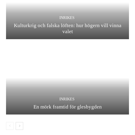
INRIKES
En mörk framtid för glesbygden
Sociala medier
GILLA
3,362
Fans
FÖLJ
3,699
Följare
FÖLJ
3,706
Följare