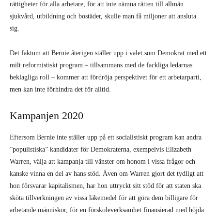
Kampanjen 2020
Eftersom Bernie inte ställer upp på ett socialistiskt program kan andra
”populistiska” kandidater för Demokraterna, exempelvis Elizabeth
Warren, välja att kampanja till vänster om honom i vissa frågor och
kanske vinna en del av hans stöd. Även om Warren gjort det tydligt att
hon försvarar kapitalismen, har hon uttryckt sitt stöd för att staten ska
sköta tillverkningen av vissa läkemedel för att göra dem billigare för
arbetande människor, för en förskoleverksamhet finansierad med höjda
skatter för de rika, samt en förmögenhetsskatt på de som äger över 50
miljoner dollar. Medan dessa förslag kan låta radikala med
Demokraternas vanliga mått, innebär inte beskattning av de rika någon
grundläggande förändring av systemet.
De rika kommer alltid att hitta nya sätt att skydda sina pengar, eller så
kommer domstolar att förklara sådana skatter för ”okonstitutionella”.
Den socialistiska vägen framåt är att förstatliga de 500 största bolagen