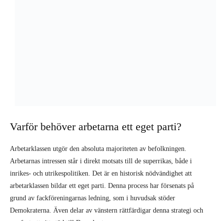
Varför behöver arbetarna ett eget parti?
Arbetarklassen utgör den absoluta majoriteten av befolkningen.
Arbetarnas intressen står i direkt motsats till de superrikas, både i
inrikes- och utrikespolitiken. Det är en historisk nödvändighet att
arbetarklassen bildar ett eget parti. Denna process har försenats på
grund av fackföreningarnas ledning, som i huvudsak stöder
Demokraterna. Även delar av vänstern rättfärdigar denna strategi och
ger fortsatt sitt stöd till Demokraterna.
Bernies kampanj 2016 var ett förvrängt uttryck för behovet av ett
sådant parti, samtidigt som den var ett hinder för att detta skulle kunna
hända. Arbetare stödde Bernie
trots
att han kandiderade för
Demokraterna, inte
tack vare
att han gjorde det. Men hela hans strategi
ledde in i en återvändsgränd i stället för den tydliga brytning som hade
behövts. Och även om han stod till vänster om storkapitalets