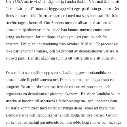
ett nytt parti. Har det någonsin funnits ett bättre tillfälle att bilda ett?
En socialist som ställde upp som självständig presidentkandidat skulle
utmana både Republikanerna och Demokraterna, och lägga fram ett
program för att ta rikedomarna från de rikaste två procenten, och
organisera en demokratiskt planerad ekonomi. En sådan kandidat skulle
sträcka ut handen till arbetarna i fackföreningarna, och uppmana dem
att starta kommittéer med syftet att tvinga deras ledare att bryta med
Demokraterna och Republikanerna, och stödja det nya partiet. Genom
att kämpa för statligt garanterade och bra jobb, högre löner och fackliga
rättigheter för alla arbetare, för att inte nämna rätten till allmän
sjukvård, utbildning och bostäder, skulle man få miljoner att ansluta
sig.
Det faktum att Bernie återigen ställer upp i valet som Demokrat med ett
milt reformistiskt program – tillsammans med de fackliga ledarnas
beklagliga roll – kommer att fördröja perspektivet för ett arbetarparti,
men kan inte förhindra det för alltid.