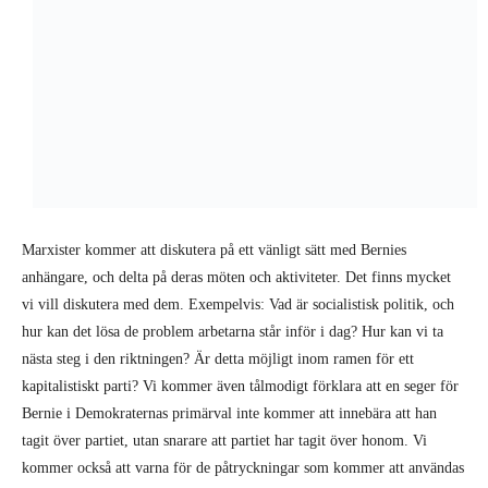
Marxister kommer att diskutera på ett vänligt sätt med Bernies
anhängare, och delta på deras möten och aktiviteter. Det finns mycket
vi vill diskutera med dem. Exempelvis: Vad är socialistisk politik, och
hur kan det lösa de problem arbetarna står inför i dag? Hur kan vi ta
nästa steg i den riktningen? Är detta möjligt inom ramen för ett
kapitalistiskt parti? Vi kommer även tålmodigt förklara att en seger för
Bernie i Demokraternas primärval inte kommer att innebära att han
tagit över partiet, utan snarare att partiet har tagit över honom. Vi
kommer också att varna för de påtryckningar som kommer att användas
för att värva Bernies anhängare till att senare stödja den vinnande
Demokraten, vem det än blir, för att välja ”det mindre onda” och ”vem
som helst utom Trump”.
Om Sanders skulle vinna presidentvalet, kommer hans redan försiktiga
program att urvattnas, hindras och saboteras. Kapitalismen befinner sig
i ett tillstånd av förfall i USA och hela världen, och kan inte förbättra
levnadsvillkoren för majoriteten i samhället. Detta är även fallet i de