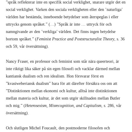
”språk reflekterar inte en specifik social verklighet, snarare utgör det en
social verklighet. Varken den sociala verkligheten eller den ’naturliga’
världen har bestämda, inneboende betydelser som återspeglas i eller
uttrycks genom språket.” (…) ”Språk är inte … uttryck för och
namngivande av den ’verkliga’ världen. Det finns ingen betydelse
bortom språket.” (
Feminist Practice and Poststructuralist Theory
, s. 36
och 59, vår översättning).
Nancy Fraser, en professor och feminist som står nära queerteori, är
inte riktigt lika säker på sin egen filosofi och vacklar därmed mellan
kantiansk dualism och ren idealism. Hon försvarar först en
”kvasiweberiansk dualism” bara för att därefter försäkra oss om att
”Distinktionen mellan ekonomi och kultur, alltså inte distinktionen
mellan materia och kultur, är det som utgör skillnaden mellan Butler
och mig.” (
Heterosexism, Misrecognition, and Capitalism
, s. 286, vår
översättning).
Och slutligen Michel Foucault, den postmoderne filosofen och