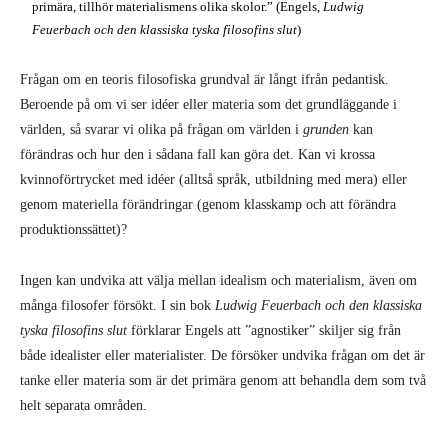
primära, tillhör materialismens olika skolor.” (Engels,
Ludwig
Feuerbach och den klassiska tyska filosofins slut
)
Frågan om en teoris filosofiska grundval är långt ifrån pedantisk.
Beroende på om vi ser idéer eller materia som det grundläggande i
världen, så svarar vi olika på frågan om världen i
grunden
kan
förändras och hur den i sådana fall kan göra det. Kan vi krossa
kvinnoförtrycket med idéer (alltså språk, utbildning med mera) eller
genom materiella förändringar (genom klasskamp och att förändra
produktionssättet)?
Ingen kan undvika att välja mellan idealism och materialism, även om
många filosofer försökt. I sin bok
Ludwig Feuerbach och den klassiska
tyska filosofins slut
förklarar Engels att ”agnostiker” skiljer sig från
både idealister eller materialister. De försöker undvika frågan om det är
tanke eller materia som är det primära genom att behandla dem som två
helt separata områden.