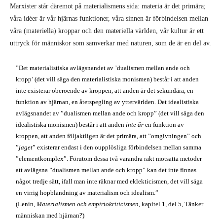
Marxister står däremot på materialismens sida: materia är det primära;
våra idéer är vår hjärnas funktioner, våra sinnen är förbindelsen mellan
våra (materiella) kroppar och den materiella världen, vår kultur är ett
uttryck för människor som samverkar med naturen, som de är en del av.
”Det materialistiska avlägsnandet av ’dualismen mellan ande och
kropp’ (det vill säga den materialistiska monismen) består i att anden
inte existerar oberoende av kroppen, att anden är det sekundära, en
funktion av hjärnan, en återspegling av yttervärlden. Det idealistiska
avlägsnandet av ”dualismen mellan ande och kropp” (det vill säga den
idealistiska monismen) består i att anden
inte är
en funktion av
kroppen, att anden följaktligen är det primära, att ”omgivningen” och
”
jaget
” existerar endast i den oupplösliga förbindelsen mellan samma
”elementkomplex”. Förutom dessa två varandra rakt motsatta metoder
att avlägsna ”dualismen mellan ande och kropp” kan det inte finnas
något tredje sätt, ifall man inte räknar med eklekticismen, det vill säga
en virrig hopblandning av materialism och idealism.”
(Lenin,
Materialismen och empiriokriticismen
, kapitel 1, del 5, Tänker
människan med hjärnan?)