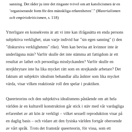
sanning. Det råder ju inte det ringaste tvivel om att katolicismen är en
’organiserande form för den mänskliga erfarenheten’.” (
Materialismen
och empiriokriticismen
, s. 118)
Ytterligare en konsekvens är att vi inte kan ifrågasätta en enda persons
subjektiva verklighet, utan varje individ har ”sin egen sanning” (i den
”diskursiva verklighetens” rike). Vem kan bevisa att kvinnor inte är
underlägsna män? Varför skulle det inte stämma att fattigdom är ett
resultat av lathet och personliga misslyckanden? Varför skulle en
strejkbrytare inte ha lika mycket rätt som en strejkande arbetare? Det
faktum att subjektiv idealism behandlar alla åsikter som lika mycket
värda, visar vilken reaktionär roll den spelar i praktiken.
Queerteorins och den subjektiva idealismens påstående om att hela
världen är en kulturell konstruktion går stick i stäv med vår vardagliga
erfarenhet av att kön är verkligt – vilket sexuell reproduktion visar på
en daglig basis – och vidare att den fysiska världen fortgår oberoende
av vårt språk. Trots det framstår queerteorin, för vissa, som ett