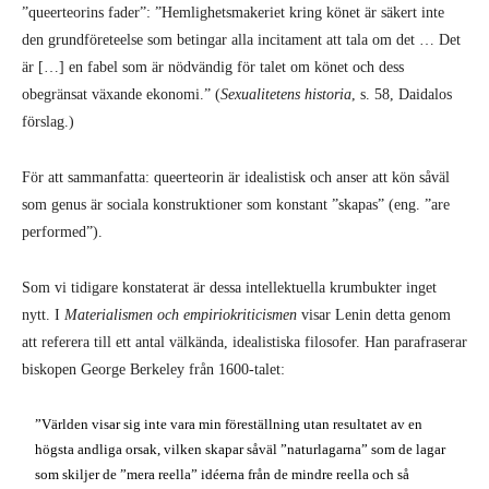
”queerteorins fader”: ”Hemlighetsmakeriet kring könet är säkert inte
den grundföreteelse som betingar alla incitament att tala om det … Det
är […] en fabel som är nödvändig för talet om könet och dess
obegränsat växande ekonomi.” (
Sexualitetens historia
, s. 58, Daidalos
förslag.)
För att sammanfatta: queerteorin är idealistisk och anser att kön såväl
som genus är sociala konstruktioner som konstant ”skapas” (eng. ”are
performed”).
Som vi tidigare konstaterat är dessa intellektuella krumbukter inget
nytt. I
Materialismen och empiriokriticismen
visar Lenin detta genom
att referera till ett antal välkända, idealistiska filosofer. Han parafraserar
biskopen George Berkeley från 1600-talet:
”Världen visar sig inte vara min föreställning utan resultatet av en
högsta andliga orsak, vilken skapar såväl ”naturlagarna” som de lagar
som skiljer de ”mera reella” idéerna från de mindre reella och så