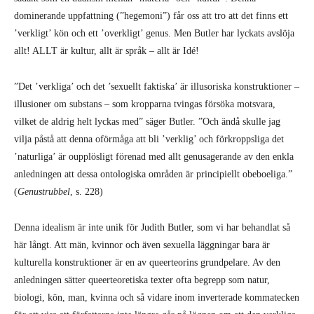
dominerande uppfattning (”hegemoni”) får oss att tro att det finns ett
’verkligt’ kön och ett ’overkligt’ genus. Men Butler har lyckats avslöja
allt! ALLT är kultur, allt är språk – allt är Idé!
”Det ’verkliga’ och det ’sexuellt faktiska’ är illusoriska konstruktioner –
illusioner om substans – som kropparna tvingas försöka motsvara,
vilket de aldrig helt lyckas med” säger Butler. ”Och ändå skulle jag
vilja påstå att denna oförmåga att bli ’verklig’ och förkroppsliga det
’naturliga’ är oupplösligt förenad med allt genusagerande av den enkla
anledningen att dessa ontologiska områden är principiellt obeboeliga.”
(
Genustrubbel
, s. 228)
Denna idealism är inte unik för Judith Butler, som vi har behandlat så
här långt. Att män, kvinnor och även sexuella läggningar bara är
kulturella konstruktioner är en av queerteorins grundpelare. Av den
anledningen sätter queerteoretiska texter ofta begrepp som natur,
biologi, kön, man, kvinna och så vidare inom inverterade kommatecken