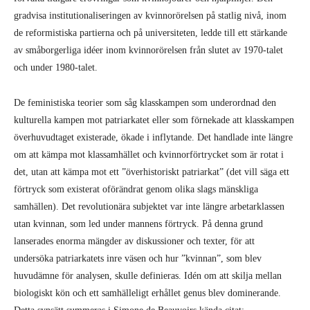
gradvisa institutionaliseringen av kvinnorörelsen på statlig nivå, inom
de reformistiska partierna och på universiteten, ledde till ett stärkande
av småborgerliga idéer inom kvinnorörelsen från slutet av 1970-talet
och under 1980-talet.
De feministiska teorier som såg klasskampen som underordnad den
kulturella kampen mot patriarkatet eller som förnekade att klasskampen
överhuvudtaget existerade, ökade i inflytande. Det handlade inte längre
om att kämpa mot klassamhället och kvinnorförtrycket som är rotat i
det, utan att kämpa mot ett ”överhistoriskt patriarkat” (det vill säga ett
förtryck som existerat oförändrat genom olika slags mänskliga
samhällen). Det revolutionära subjektet var inte längre arbetarklassen
utan kvinnan, som led under mannens förtryck. På denna grund
lanserades enorma mängder av diskussioner och texter, för att
undersöka patriarkatets inre väsen och hur ”kvinnan”, som blev
huvudämne för analysen, skulle definieras. Idén om att skilja mellan
biologiskt kön och ett samhälleligt erhållet genus blev dominerande.