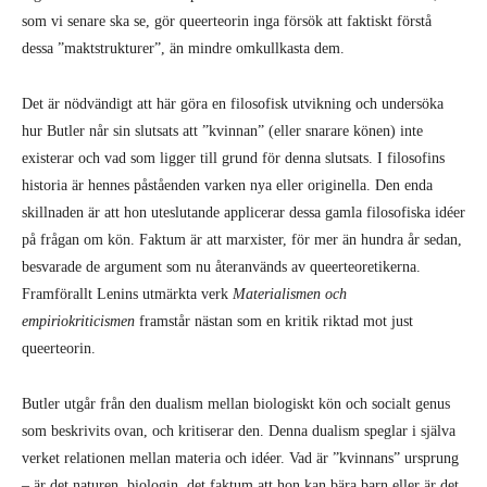
som vi senare ska se, gör queerteorin inga försök att faktiskt förstå
dessa ”maktstrukturer”, än mindre omkullkasta dem.
Det är nödvändigt att här göra en filosofisk utvikning och undersöka
hur Butler når sin slutsats att ”kvinnan” (eller snarare könen) inte
existerar och vad som ligger till grund för denna slutsats. I filosofins
historia är hennes påståenden varken nya eller originella. Den enda
skillnaden är att hon uteslutande applicerar dessa gamla filosofiska idéer
på frågan om kön. Faktum är att marxister, för mer än hundra år sedan,
besvarade de argument som nu återanvänds av queerteoretikerna.
Framförallt Lenins utmärkta verk
Materialismen och
empiriokriticismen
framstår nästan som en kritik riktad mot just
queerteorin.
Butler utgår från den dualism mellan biologiskt kön och socialt genus
som beskrivits ovan, och kritiserar den. Denna dualism speglar i själva
verket relationen mellan materia och idéer. Vad är ”kvinnans” ursprung
– är det naturen, biologin, det faktum att hon kan bära barn eller är det