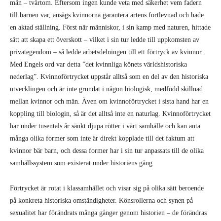
män – tvärtom. Eftersom ingen kunde veta med säkerhet vem fadern
till barnen var, ansågs kvinnorna garantera artens fortlevnad och hade
en aktad ställning. Först när människor, i sin kamp med naturen, hittade
sätt att skapa ett överskott – vilket i sin tur ledde till uppkomsten av
privategendom – så ledde arbetsdelningen till ett förtryck av kvinnor.
Med Engels ord var detta ”det kvinnliga könets världshistoriska
nederlag”. Kvinnoförtrycket uppstår alltså som en del av den historiska
utvecklingen och är inte grundat i någon biologisk, medfödd skillnad
mellan kvinnor och män. Även om kvinnoförtrycket i sista hand har en
koppling till biologin, så är det alltså inte en naturlag. Kvinnoförtrycket
har under tusentals år sänkt djupa rötter i vårt samhälle och kan anta
många olika former som inte är direkt kopplade till det faktum att
kvinnor bär barn, och dessa former har i sin tur anpassats till de olika
samhällssystem som existerat under historiens gång.
Förtrycket är rotat i klassamhället och visar sig på olika sätt beroende
på konkreta historiska omständigheter. Könsrollerna och synen på
sexualitet har förändrats många gånger genom historien – de förändras