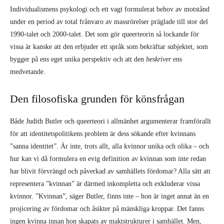
Individualismens psykologi och ett vagt formulerat behov av motstånd
under en period av total frånvaro av massrörelser präglade till stor del
1990-talet och 2000-talet. Det som gör queerteorin så lockande för
vissa är kanske att den erbjuder ett språk som bekräftar subjektet, som
bygger på ens eget unika perspektiv och att den
beskriver
ens
medvetande.
Den filosofiska grunden för könsfrågan
Både Judith Butler och queerteori i allmänhet argumenterar framförallt
för att identitetspolitikens problem är dess sökande efter kvinnans
”sanna identitet”. Är inte, trots allt, alla kvinnor unika och olika – och
hur kan vi då formulera en evig definition av kvinnan som inte redan
har blivit förvrängd och påverkad av samhällets fördomar? Alla sätt att
representera ”kvinnan” är därmed inkompletta och exkluderar vissa
kvinnor. ”Kvinnan”, säger Butler, finns inte – hon är inget annat än en
projicering av fördomar och åsikter på mänskliga kroppar. Det fanns
ingen kvinna innan hon skapats av maktstrukturer i samhället. Men,