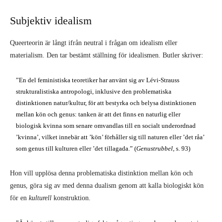
Subjektiv idealism
Queerteorin är långt ifrån neutral i frågan om idealism eller
materialism. Den tar bestämt ställning för idealismen. Butler skriver:
”En del feministiska teoretiker har använt sig av Lévi-Strauss
strukturalistiska antropologi, inklusive den problematiska
distinktionen natur/kultur, för att bestyrka och belysa distinktionen
mellan kön och genus: tanken är att det finns en naturlig eller
biologisk kvinna som senare omvandlas till en socialt underordnad
’kvinna’, vilket innebär att ’kön’ förhåller sig till naturen eller ’det råa’
som genus till kulturen eller ’det tillagada.” (
Genustrubbel
, s. 93)
Hon vill upplösa denna problematiska distinktion mellan kön och
genus, göra sig av med denna dualism genom att kalla biologiskt kön
för en
kulturell
konstruktion.