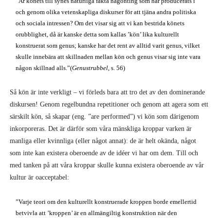
”Är könets till synes naturliga fakta någonting som har producerats i
och genom olika vetenskapliga diskurser för att tjäna andra politiska
och sociala intressen? Om det visar sig att vi kan bestrida könets
orubblighet, då är kanske detta som kallas ’kön’ lika kulturellt
konstruerat som genus; kanske har det rent av alltid varit genus, vilket
skulle innebära att skillnaden mellan kön och genus visar sig inte vara
någon skillnad alls.”(
Genustrubbel
, s. 56)
Så kön är inte verkligt – vi förleds bara att tro det av den dominerande
diskursen! Genom regelbundna repetitioner och genom att agera som ett
särskilt kön, så skapar (eng. ”are performed”) vi kön som därigenom
inkorporeras. Det är därför som våra mänskliga kroppar varken är
manliga eller kvinnliga (eller något annat): de är helt okända, något
som inte kan existera oberoende av de idéer vi har om dem. Till och
med tanken på att våra kroppar skulle kunna existera oberoende av vår
kultur är oacceptabel:
”Varje teori om den kulturellt konstruerade kroppen borde emellertid
betvivla att ’kroppen’ är en allmängiltig konstruktion när den