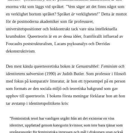
enorma vikt som läggs vid språket. ”Vem säger att det finns något som
en verklighet bortom språket? Språket
är
verkligheten!” Detta är mottot
för de postmoderna akademiker som får professurer,
universitetspositioner och bokkontrakt tack vare sina intellektuella
krumbukter. Queerteorin är en av dessa idéer, framförallt influerad av
Foucaults poststrukturalism, Lacans psykoanalys och Derridas
dekonstruktivism.
Den mest kända queerteoretiska boken är
Genustrubbel: Feminism och
identitetens subversion
(1990) av Judith Butler. Som professor i filosofi
med fokus på komparativ litteratur, är hon ett typexempel på en person
som formats av den sociala miljö och teoretiska bakgrund som gav
upphov till queerteorin. I bokens första meningar förklarar hon att hon
tar avstamp i identitetspolitikens kris:
”Feministisk teori har vanligen utgått från att det existerar en viss
identitet, uppfattad genom kategorin kvinnor, som inte bara tjänar som
utgångspunkt för feministiska intressen och mål i diskursen utan också