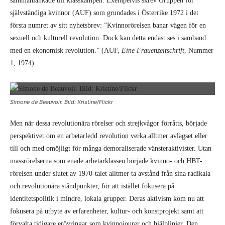
sammanlänkade till klasskampen. Exempelvis skrev Gruppen för
självständiga kvinnor (AUF) som grundades i Österrike 1972 i det
första numret av sitt nyhetsbrev: ”Kvinnorörelsen banar vägen för en
sexuell och kulturell revolution. Dock kan detta endast ses i samband
med en ekonomisk revolution.” (AUF,
Eine Frauenzeitschrift
, Nummer
1, 1974)
Simone de Beauvoir. Bild: Kristine/Flickr
Men när dessa revolutionära rörelser och strejkvågor förråtts, började
perspektivet om en arbetarledd revolution verka alltmer avlägset eller
till och med omöjligt för många demoraliserade vänsteraktivister. Utan
massrörelserna som enade arbetarklassen började kvinno- och HBT-
rörelsen under slutet av 1970-talet alltmer ta avstånd från sina radikala
och revolutionära ståndpunkter, för att istället fokusera på
identitetspolitik i mindre, lokala grupper. Deras aktivism kom nu att
fokusera på utbyte av erfarenheter, kultur- och konstprojekt samt att
förvalta tidigare erövringar som kvinnojourer och hjälplinjer. Den