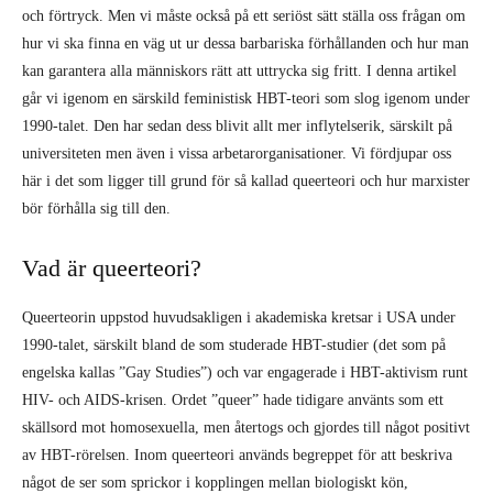
och förtryck. Men vi måste också på ett seriöst sätt ställa oss frågan om
hur vi ska finna en väg ut ur dessa barbariska förhållanden och hur man
kan garantera alla människors rätt att uttrycka sig fritt. I denna artikel
går vi igenom en särskild feministisk HBT-teori som slog igenom under
1990-talet. Den har sedan dess blivit allt mer inflytelserik, särskilt på
universiteten men även i vissa arbetarorganisationer. Vi fördjupar oss
här i det som ligger till grund för så kallad queerteori och hur marxister
bör förhålla sig till den.
Vad är queerteori?
Queerteorin uppstod huvudsakligen i akademiska kretsar i USA under
1990-talet, särskilt bland de som studerade HBT-studier (det som på
engelska kallas ”Gay Studies”) och var engagerade i HBT-aktivism runt
HIV- och AIDS-krisen. Ordet ”queer” hade tidigare använts som ett
skällsord mot homosexuella, men återtogs och gjordes till något positivt
av HBT-rörelsen. Inom queerteori används begreppet för att beskriva
något de ser som sprickor i kopplingen mellan biologiskt kön,