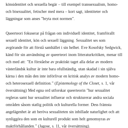
könsidentitet och sexuella begär – till exempel transsexualism, homo-
och bisexualitet, fetischer med mera – kort sagt, identiteter och
läggningar som anses ”bryta mot normen”.
Queerteori fokuserar på frågan om individuell identitet, framförallt
sexuell identitet, kön och sexuell läggning. Sexualitet ses som
avgörande för att förstå samhället i sin helhet. Eve Kosofsky Sedgwick,
känd för sin användning av queerteori inom litteraturkritiken, menar till
och med att: ”En förståelse av praktiskt taget alla delar av modern
västerländsk kultur är inte bara ofullständig, utan skadad i sin själva
kärna i den mån den inte införlivar en kritisk analys av modern homo-
och heterosexuell definition.” (
Epistemology of the Closet
, s. 1, vår
översättning) Med egna ord utforskar queerteorin ”hur sexualitet
regleras samt hur sexualitet influerar och strukturerar andra sociala
områden såsom statlig politik och kulturella former. Dess främsta
angelägenhet är att beröva sexualiteten sin inbillade naturlighet och att
synliggöra den som en kulturell produkt som helt genomsyras av
maktförhållanden.” (Jagose, s. 11, vår översättning).