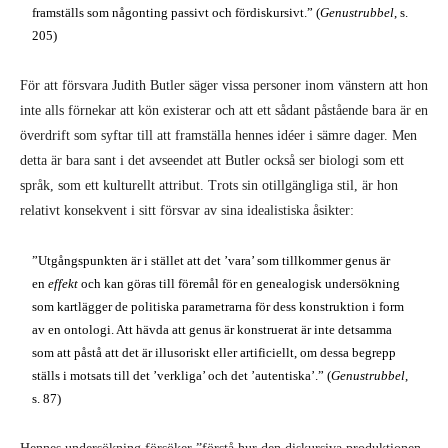
framställs som någonting passivt och fördiskursivt.” (
Genustrubbel
, s.
205)
För att försvara Judith Butler säger vissa personer inom vänstern att hon
inte alls förnekar att kön existerar och att ett sådant påstående bara är en
överdrift som syftar till att framställa hennes idéer i sämre dager. Men
detta är bara sant i det avseendet att Butler också ser biologi som ett
språk, som ett kulturellt attribut. Trots sin otillgängliga stil, är hon
relativt konsekvent i sitt försvar av sina idealistiska åsikter:
”Utgångspunkten är i stället att det ’vara’ som tillkommer genus är
en
effekt
och kan göras till föremål för en genealogisk undersökning
som kartlägger de politiska parametrarna för dess konstruktion i form
av en ontologi. Att hävda att genus är konstruerat är inte detsamma
som att påstå att det är illusoriskt eller artificiellt, om dessa begrepp
ställs i motsats till det ’verkliga’ och det ’autentiska’.” (
Genustrubbel
,
s. 87)