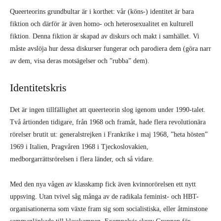
Queerteorins grundbultar är i korthet: vår (köns-) identitet är bara
fiktion och därför är även homo- och heterosexualitet en kulturell
fiktion. Denna fiktion är skapad av diskurs och makt i samhället. Vi
måste avslöja hur dessa diskurser fungerar och parodiera dem (göra narr
av dem, visa deras motsägelser och ”rubba” dem).
Identitetskris
Det är ingen tillfällighet att queerteorin slog igenom under 1990-talet.
Två årtionden tidigare, från 1968 och framåt, hade flera revolutionära
rörelser brutit ut: generalstrejken i Frankrike i maj 1968, ”heta hösten”
1969 i Italien, Pragvåren 1968 i Tjeckoslovakien,
medborgarrättsrörelsen i flera länder, och så vidare.
Med den nya vågen av klasskamp fick även kvinnorörelsen ett nytt
uppsving. Utan tvivel såg många av de radikala feminist- och HBT-
organisationerna som växte fram sig som socialistiska, eller åtminstone