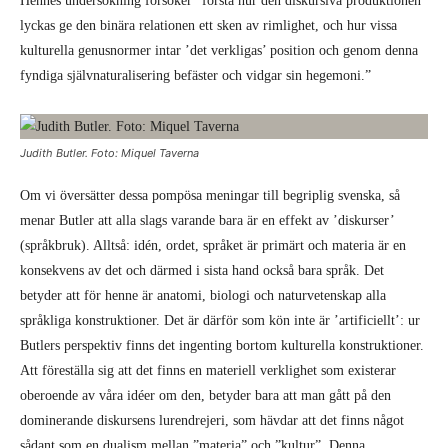
Hennes undersökning försöker ”förstå hur den diskursiva produktionen
lyckas ge den binära relationen ett sken av rimlighet, och hur vissa
kulturella genusnormer intar ’det verkligas’ position och genom denna
fyndiga självnaturalisering befäster och vidgar sin hegemoni.”
Judith Butler. Foto: Miquel Taverna
Om vi översätter dessa pompösa meningar till begriplig svenska, så
menar Butler att alla slags varande bara är en effekt av ’diskurser’
(språkbruk). Alltså: idén, ordet, språket är primärt och materia är en
konsekvens av det och därmed i sista hand också bara språk. Det
betyder att för henne är anatomi, biologi och naturvetenskap alla
språkliga konstruktioner. Det är därför som kön inte är ’artificiellt’: ur
Butlers perspektiv finns det ingenting bortom kulturella konstruktioner.
Att föreställa sig att det finns en materiell verklighet som existerar
oberoende av våra idéer om den, betyder bara att man gått på den
dominerande diskursens lurendrejeri, som hävdar att det finns något
sådant som en dualism mellan ”materia” och ”kultur”. Denna