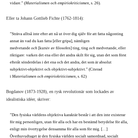
vidare.” (
Materialismen och empiriokriticismen
, s. 26).
Eller ta Johann Gottlieb Fichte (1762-1814):
”Sträva alltså inte efter att nå ut över dig själv för att fatta någonting
annat än vad du kan fatta [eller gripa], nämligen
medvetande
och
[kursiv av filosofen] ting, ting
och
medvetande, eller
riktigare: varken det ena eller det andra skilt för sig, utan det som först
efteråt sönderdelas i det ena och det andra, det som är absolut
subjektivt-objektivt och objektivt-subjektivt.” (Citerad
i
Materialismen och empiriokriticismen
, s. 62)
Bogdanov (1873-1928), en rysk revolutionär som lockades av
idealistiska idéer, skriver:
”Den fysiska världens objektiva karaktär består i att den inte existerar
för mig personligen, utan för alla och har en bestämd betydelse för alla,
enligt min övertygelse densamma för alla som för mig. […]
Överhuvudtaget är den fysiska världen socialt samordnad, socialt