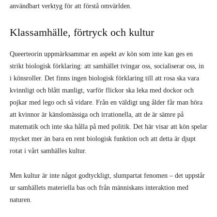
användbart verktyg för att förstå omvärlden.
Klassamhälle, förtryck och kultur
Queerteorin uppmärksammar en aspekt av kön som inte kan ges en
strikt biologisk förklaring: att samhället tvingar oss, socialiserar oss, in
i könsroller. Det finns ingen biologisk förklaring till att rosa ska vara
kvinnligt och blått manligt, varför flickor ska leka med dockor och
pojkar med lego och så vidare. Från en väldigt ung ålder får man höra
att kvinnor är känslomässiga och irrationella, att de är sämre på
matematik och inte ska hålla på med politik. Det här visar att kön spelar
mycket mer än bara en rent biologisk funktion och att detta är djupt
rotat i vårt samhälles kultur.
Men kultur är inte något godtyckligt, slumpartat fenomen – det uppstår
ur samhällets materiella bas och från människans interaktion med
naturen.