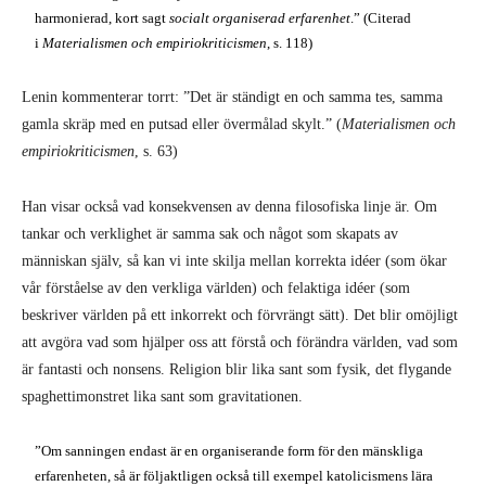
harmonierad, kort sagt
socialt organiserad erfarenhet
.” (Citerad
i
Materialismen och empiriokriticismen
, s. 118)
Lenin kommenterar torrt: ”Det är ständigt en och samma tes, samma
gamla skräp med en putsad eller övermålad skylt.” (
Materialismen och
empiriokriticismen
, s. 63)
Han visar också vad konsekvensen av denna filosofiska linje är. Om
tankar och verklighet är samma sak och något som skapats av
människan själv, så kan vi inte skilja mellan korrekta idéer (som ökar
vår förståelse av den verkliga världen) och felaktiga idéer (som
beskriver världen på ett inkorrekt och förvrängt sätt). Det blir omöjligt
att avgöra vad som hjälper oss att förstå och förändra världen, vad som
är fantasti och nonsens. Religion blir lika sant som fysik, det flygande
spaghettimonstret lika sant som gravitationen.
”Om sanningen endast är en organiserande form för den mänskliga
erfarenheten, så är följaktligen också till exempel katolicismens lära