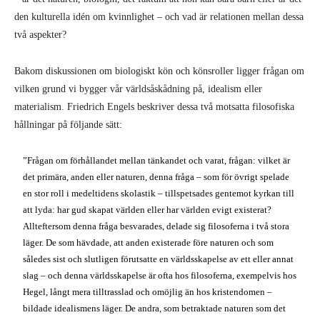
den kulturella idén om kvinnlighet – och vad är relationen mellan dessa
två aspekter?
Bakom diskussionen om biologiskt kön och könsroller ligger frågan om
vilken grund vi bygger vår världsåskådning på, idealism eller
materialism. Friedrich Engels beskriver dessa två motsatta filosofiska
hållningar på följande sätt:
”Frågan om förhållandet mellan tänkandet och varat, frågan: vilket är
det primära, anden eller naturen, denna fråga – som för övrigt spelade
en stor roll i medeltidens skolastik – tillspetsades gentemot kyrkan till
att lyda: har gud skapat världen eller har världen evigt existerat?
Allteftersom denna fråga besvarades, delade sig filosoferna i två stora
läger. De som hävdade, att anden existerade före naturen och som
således sist och slutligen förutsatte en världsskapelse av ett eller annat
slag – och denna världsskapelse är ofta hos filosoferna, exempelvis hos
Hegel, långt mera tilltrasslad och omöjlig än hos kristendomen –
bildade idealismens läger. De andra, som betraktade naturen som det