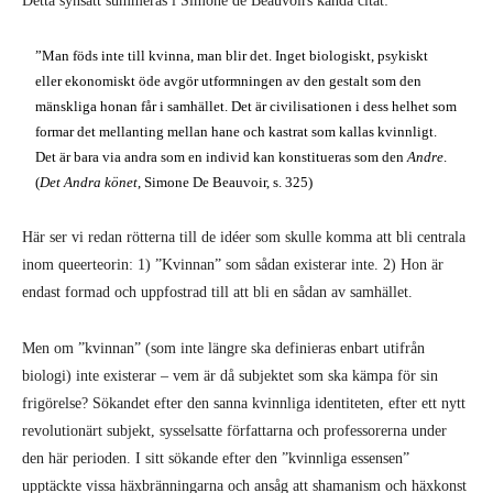
Detta synsätt summeras i Simone de Beauvoirs kända citat:
”Man föds inte till kvinna, man blir det. Inget biologiskt, psykiskt
eller ekonomiskt öde avgör utformningen av den gestalt som den
mänskliga honan får i samhället. Det är civilisationen i dess helhet som
formar det mellanting mellan hane och kastrat som kallas kvinnligt.
Det är bara via andra som en individ kan konstitueras som den
Andre
.
(
Det Andra könet
, Simone De Beauvoir, s. 325)
Här ser vi redan rötterna till de idéer som skulle komma att bli centrala
inom queerteorin: 1) ”Kvinnan” som sådan existerar inte. 2) Hon är
endast formad och uppfostrad till att bli en sådan av samhället.
Men om ”kvinnan” (som inte längre ska definieras enbart utifrån
biologi) inte existerar – vem är då subjektet som ska kämpa för sin
frigörelse? Sökandet efter den sanna kvinnliga identiteten, efter ett nytt
revolutionärt subjekt, sysselsatte författarna och professorerna under
den här perioden. I sitt sökande efter den ”kvinnliga essensen”
upptäckte vissa häxbränningarna och ansåg att shamanism och häxkonst