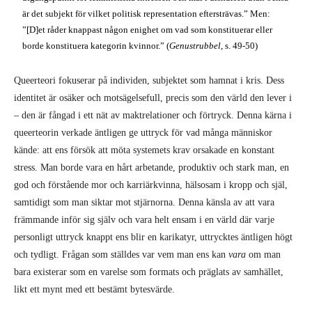
är det subjekt för vilket politisk representation eftersträvas.” Men:
”[D]et råder knappast någon enighet om vad som konstituerar eller
borde konstituera kategorin kvinnor.” (
Genustrubbel
, s. 49-50)
Queerteori fokuserar på individen, subjektet som hamnat i kris. Dess
identitet är osäker och motsägelsefull, precis som den värld den lever i
– den är fångad i ett nät av maktrelationer och förtryck. Denna kärna i
queerteorin verkade äntligen ge uttryck för vad många människor
kände: att ens försök att möta systemets krav orsakade en konstant
stress. Man borde vara en hårt arbetande, produktiv och stark man, en
god och förstående mor och karriärkvinna, hälsosam i kropp och själ,
samtidigt som man siktar mot stjärnorna. Denna känsla av att vara
främmande inför sig själv och vara helt ensam i en värld där varje
personligt uttryck knappt ens blir en karikatyr, uttrycktes äntligen högt
och tydligt. Frågan som ställdes var vem man ens kan
vara
om man
bara existerar som en varelse som formats och präglats av samhället,
likt ett mynt med ett bestämt bytesvärde.