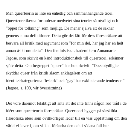
Men queerteorin är inte en enhetlig och sammanhängande teori.
Queerteoretikerna formulerar medvetet sina teorier så otydligt och
”öppet för tolkning” som möjligt. De menar själva att de saknar
gemensamma definitioner. Detta gör det lätt för dess förespråkare att
besvara all kritik med argument som ”för min del, har jag har en helt
annan åsikt om detta”. Den feministiska akademikern Annamarie
Jagose, som skrivit en känd introduktionsbok till queerteori, erkänner
själv detta. Om begreppet ”queer” har hon skrivit: ”Dess otydlighet
skyddar queer från kritik såsom anklagelsen om att
identitetskategorierna ’lesbisk’ och ’gay’ har exkluderande tendenser.”
(Jagose, s. 100, vår översättning)
Det vore däremot felaktigt att anta att det inte finns någon röd tråd i de
idéer som queerteorin förespråkar. Queerteori bygger på särskilda
filosofiska idéer som ovillkorligen leder till en viss uppfattning om den
värld vi lever i, om vi kan förändra den och i sådana fall hur.