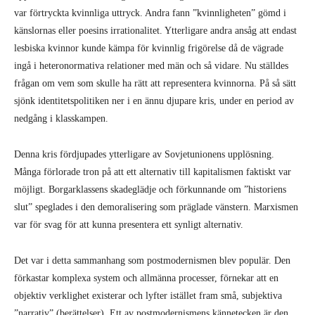
var förtryckta kvinnliga uttryck. Andra fann ”kvinnligheten” gömd i
känslornas eller poesins irrationalitet. Ytterligare andra ansåg att endast
lesbiska kvinnor kunde kämpa för kvinnlig frigörelse då de vägrade
ingå i heteronormativa relationer med män och så vidare. Nu ställdes
frågan om vem som skulle ha rätt att representera kvinnorna. På så sätt
sjönk identitetspolitiken ner i en ännu djupare kris, under en period av
nedgång i klasskampen.
Denna kris fördjupades ytterligare av Sovjetunionens upplösning.
Många förlorade tron på att ett alternativ till kapitalismen faktiskt var
möjligt. Borgarklassens skadeglädje och förkunnande om ”historiens
slut” speglades i den demoralisering som präglade vänstern. Marxismen
var för svag för att kunna presentera ett synligt alternativ.
Det var i detta sammanhang som postmodernismen blev populär. Den
förkastar komplexa system och allmänna processer, förnekar att en
objektiv verklighet existerar och lyfter istället fram små, subjektiva
”narrativ” (berättelser). Ett av postmodernismens kännetecken är den