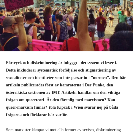
Förtryck och diskriminering är inbyggt i det system vi lever i.
Detta inkluderar systematisk förföljelse och stigmatisering av
sexualiteter och identiteter som inte passar in i ”normen”. Den här
artikeln publicerades först av kamraterna i Der Funke, den
österrikiska sektionen av IMT. Artikeln handlar om den viktiga
frågan om queerteori. Är den förenlig med marxismen? Kan
queer-marxism finnas? Yola Kipcak i Wien svarar nej på båda
frågorna och förklarar här varför.
Som marxister kämpar vi mot alla former av sexism, diskriminering