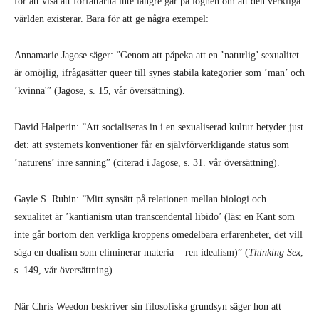
för att visa att författarna inte längre går på lögnen om att den verkliga
världen existerar. Bara för att ge några exempel:
Annamarie Jagose säger: ”Genom att påpeka att en ’naturlig’ sexualitet
är omöjlig, ifrågasätter queer till synes stabila kategorier som ’man’ och
’kvinna'” (Jagose, s. 15, vår översättning).
David Halperin: ”Att socialiseras in i en sexualiserad kultur betyder just
det: att systemets konventioner får en självförverkligande status som
’naturens’ inre sanning” (citerad i Jagose, s. 31. vår översättning).
Gayle S. Rubin: ”Mitt synsätt på relationen mellan biologi och
sexualitet är ’kantianism utan transcendental libido’ (läs: en Kant som
inte går bortom den verkliga kroppens omedelbara erfarenheter, det vill
säga en dualism som eliminerar materia = ren idealism)” (
Thinking Sex
,
s. 149, vår översättning).
När Chris Weedon beskriver sin filosofiska grundsyn säger hon att