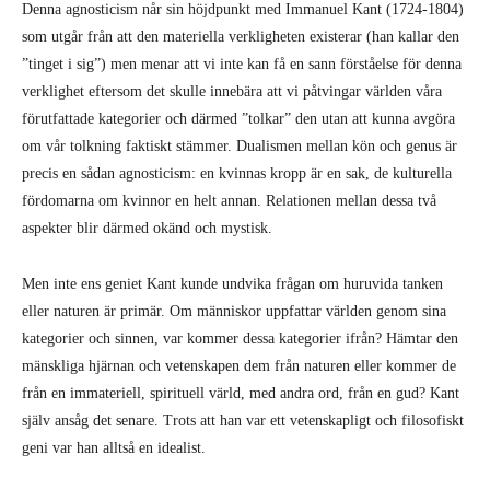
Denna agnosticism når sin höjdpunkt med Immanuel Kant (1724-1804)
som utgår från att den materiella verkligheten existerar (han kallar den
”tinget i sig”) men menar att vi inte kan få en sann förståelse för denna
verklighet eftersom det skulle innebära att vi påtvingar världen våra
förutfattade kategorier och därmed ”tolkar” den utan att kunna avgöra
om vår tolkning faktiskt stämmer. Dualismen mellan kön och genus är
precis en sådan agnosticism: en kvinnas kropp är en sak, de kulturella
fördomarna om kvinnor en helt annan. Relationen mellan dessa två
aspekter blir därmed okänd och mystisk.
Men inte ens geniet Kant kunde undvika frågan om huruvida tanken
eller naturen är primär. Om människor uppfattar världen genom sina
kategorier och sinnen, var kommer dessa kategorier ifrån? Hämtar den
mänskliga hjärnan och vetenskapen dem från naturen eller kommer de
från en immateriell, spirituell värld, med andra ord, från en gud? Kant
själv ansåg det senare. Trots att han var ett vetenskapligt och filosofiskt
geni var han alltså en idealist.