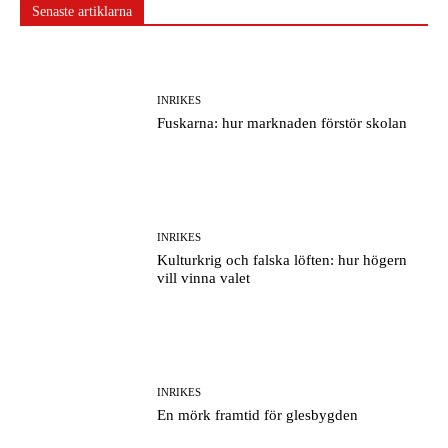
Senaste artiklarna
INRIKES
Fuskarna: hur marknaden förstör skolan
INRIKES
Kulturkrig och falska löften: hur högern
vill vinna valet
INRIKES
En mörk framtid för glesbygden