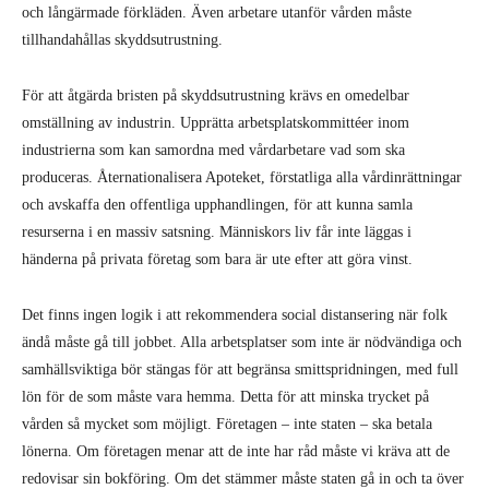
och långärmade förkläden. Även arbetare utanför vården måste
tillhandahållas skyddsutrustning.
För att åtgärda bristen på skyddsutrustning krävs en omedelbar
omställning av industrin. Upprätta arbetsplatskommittéer inom
industrierna som kan samordna med vårdarbetare vad som ska
produceras. Åternationalisera Apoteket, förstatliga alla vårdinrättningar
och avskaffa den offentliga upphandlingen, för att kunna samla
resurserna i en massiv satsning. Människors liv får inte läggas i
händerna på privata företag som bara är ute efter att göra vinst.
Det finns ingen logik i att rekommendera social distansering när folk
ändå måste gå till jobbet. Alla arbetsplatser som inte är nödvändiga och
samhällsviktiga bör stängas för att begränsa smittspridningen, med full
lön för de som måste vara hemma. Detta för att minska trycket på
vården så mycket som möjligt. Företagen – inte staten – ska betala
lönerna. Om företagen menar att de inte har råd måste vi kräva att de
redovisar sin bokföring. Om det stämmer måste staten gå in och ta över