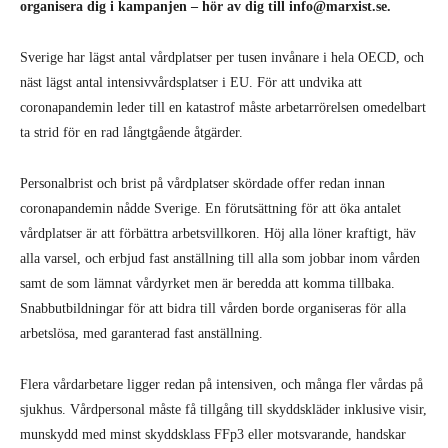
organisera dig i kampanjen – hör av dig till info@marxist.se.
Sverige har lägst antal vårdplatser per tusen invånare i hela OECD, och
näst lägst antal intensivvårdsplatser i EU. För att undvika att
coronapandemin leder till en katastrof måste arbetarrörelsen omedelbart
ta strid för en rad långtgående åtgärder.
Personalbrist och brist på vårdplatser skördade offer redan innan
coronapandemin nådde Sverige. En förutsättning för att öka antalet
vårdplatser är att förbättra arbetsvillkoren. Höj alla löner kraftigt, häv
alla varsel, och erbjud fast anställning till alla som jobbar inom vården
samt de som lämnat vårdyrket men är beredda att komma tillbaka.
Snabbutbildningar för att bidra till vården borde organiseras för alla
arbetslösa, med garanterad fast anställning.
Flera vårdarbetare ligger redan på intensiven, och många fler vårdas på
sjukhus. Vårdpersonal måste få tillgång till skyddskläder inklusive visir,
munskydd med minst skyddsklass FFp3 eller motsvarande, handskar