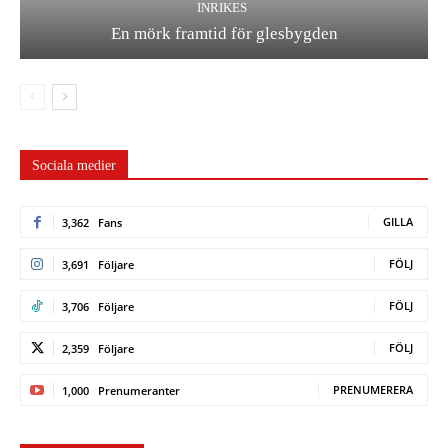
INRIKES
En mörk framtid för glesbygden
Sociala medier
GILLA
3,362
Fans
FÖLJ
3,691
Följare
FÖLJ
3,706
Följare
FÖLJ
2,359
Följare
PRENUMERERA
1,000
Prenumeranter