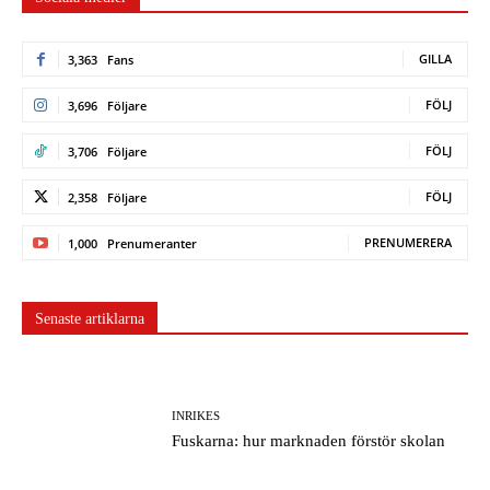
GILLA
3,363
Fans
FÖLJ
3,696
Följare
FÖLJ
3,706
Följare
FÖLJ
2,358
Följare
PRENUMERERA
1,000
Prenumeranter
Senaste artiklarna
INRIKES
Fuskarna: hur marknaden förstör skolan