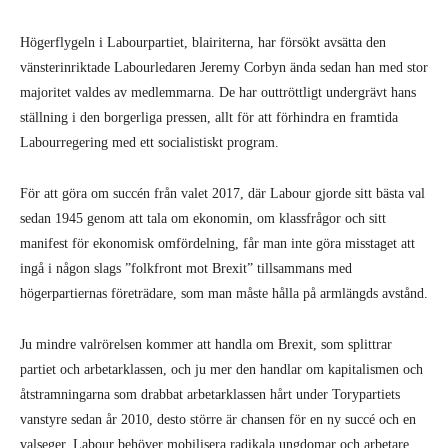
Högerflygeln i Labourpartiet, blairiterna, har försökt avsätta den
vänsterinriktade Labourledaren Jeremy Corbyn ända sedan han med stor
majoritet valdes av medlemmarna. De har outtröttligt undergrävt hans
ställning i den borgerliga pressen, allt för att förhindra en framtida
Labourregering med ett socialistiskt program.
För att göra om succén från valet 2017, där Labour gjorde sitt bästa val
sedan 1945 genom att tala om ekonomin, om klassfrågor och sitt
manifest för ekonomisk omfördelning, får man inte göra misstaget att
ingå i någon slags ”folkfront mot Brexit” tillsammans med
högerpartiernas företrädare, som man måste hålla på armlängds avstånd.
Ju mindre valrörelsen kommer att handla om Brexit, som splittrar
partiet och arbetarklassen, och ju mer den handlar om kapitalismen och
åtstramningarna som drabbat arbetarklassen hårt under Torypartiets
vanstyre sedan år 2010, desto större är chansen för en ny succé och en
valseger. Labour behöver mobilisera radikala ungdomar och arbetare