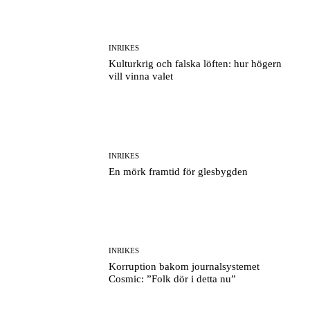
INRIKES
Kulturkrig och falska löften: hur högern
vill vinna valet
INRIKES
En mörk framtid för glesbygden
INRIKES
Korruption bakom journalsystemet
Cosmic: ”Folk dör i detta nu”