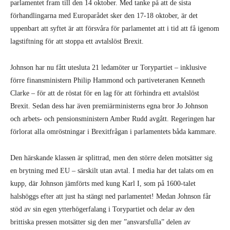
parlamentet fram till den 14 oktober. Med tanke på att de sista
förhandlingarna med Europarådet sker den 17-18 oktober, är det
uppenbart att syftet är att försvåra för parlamentet att i tid att få igenom
lagstiftning för att stoppa ett avtalslöst Brexit.
Johnson har nu fått utesluta 21 ledamöter ur Torypartiet – inklusive
förre finansministern Philip Hammond och partiveteranen Kenneth
Clarke – för att de röstat för en lag för att förhindra ett avtalslöst
Brexit. Sedan dess har även premiärministerns egna bror Jo Johnson
och arbets- och pensionsministern Amber Rudd avgått. Regeringen har
förlorat alla omröstningar i Brexitfrågan i parlamentets båda kammare.
Den härskande klassen är splittrad, men den större delen motsätter sig
en brytning med EU – särskilt utan avtal. I media har det talats om en
kupp, där Johnson jämförts med kung Karl I, som på 1600-talet
halshöggs efter att just ha stängt ned parlamentet! Medan Johnson får
stöd av sin egen ytterhögerfalang i Torypartiet och delar av den
brittiska pressen motsätter sig den mer ”ansvarsfulla” delen av