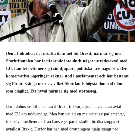
Den 31 oktober, det utsatta datumet för Brexit, närmar sig men
Storbritannien har fortfarande inte slutit något utträdesavtal med
EU. Landet befinner sig i sin djupaste politiska kris någonsin. Den
konservativa regeringen saknar stöd i parlamentet och har bestämt
sig för att stänga ner det, vilket Skottlands högsta domstol dömt
som olagligt. Ett nyval närmar sig med stormsteg.
Boris Johnsons löfte har varit Brexit till varje pris – även utan avtal
med EU om nödvändigt. Men han vet att en majoritet av parlamentet,
inklusive medlemmar från hans eget parti, skulle försöka stoppa ett
avtallöst Brexit. Därför har han med drottningens hjälp stängt ned