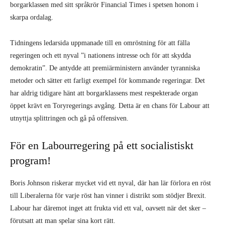
borgarklassen med sitt språkrör Financial Times i spetsen honom i
skarpa ordalag.
Tidningens ledarsida uppmanade till en omröstning för att fälla
regeringen och ett nyval ”i nationens intresse och för att skydda
demokratin”. De antydde att premiärministern använder tyranniska
metoder och sätter ett farligt exempel för kommande regeringar. Det
har aldrig tidigare hänt att borgarklassens mest respekterade organ
öppet krävt en Toryregerings avgång. Detta är en chans för Labour att
utnyttja splittringen och gå på offensiven.
För en Labourregering på ett socialistiskt
program!
Boris Johnson riskerar mycket vid ett nyval, där han lär förlora en röst
till Liberalerna för varje röst han vinner i distrikt som stödjer Brexit.
Labour har däremot inget att frukta vid ett val, oavsett när det sker –
förutsatt att man spelar sina kort rätt.