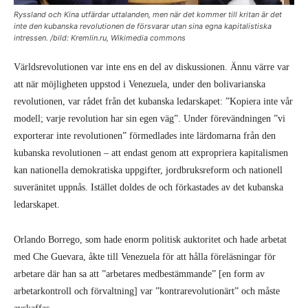
Ryssland och Kina utfärdar uttalanden, men när det kommer till kritan är det
inte den kubanska revolutionen de försvarar utan sina egna kapitalistiska
intressen. /bild: Kremlin.ru, Wikimedia commons
Världsrevolutionen var inte ens en del av diskussionen. Ännu värre var
att när möjligheten uppstod i Venezuela, under den bolivarianska
revolutionen, var rådet från det kubanska ledarskapet: ”Kopiera inte vår
modell; varje revolution har sin egen väg”. Under förevändningen ”vi
exporterar inte revolutionen” förmedlades inte lärdomarna från den
kubanska revolutionen – att endast genom att expropriera kapitalismen
kan nationella demokratiska uppgifter, jordbruksreform och nationell
suveränitet uppnås. Istället doldes de och förkastades av det kubanska
ledarskapet.
Orlando Borrego, som hade enorm politisk auktoritet och hade arbetat
med Che Guevara, åkte till Venezuela för att hålla föreläsningar för
arbetare där han sa att ”arbetares medbestämmande” [en form av
arbetarkontroll och förvaltning] var ”kontrarevolutionärt” och måste