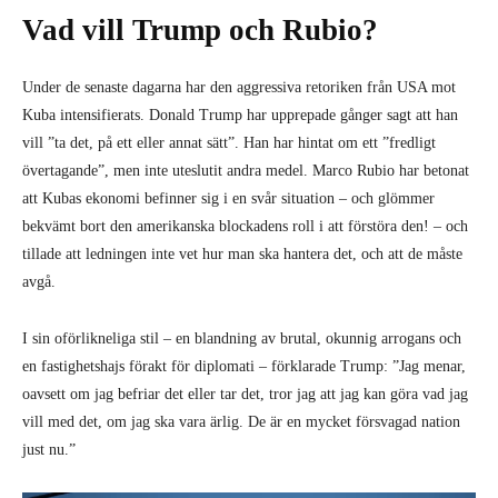
Vad vill Trump och Rubio?
Under de senaste dagarna har den aggressiva retoriken från USA mot
Kuba intensifierats. Donald Trump har upprepade gånger sagt att han
vill ”ta det, på ett eller annat sätt”. Han har hintat om ett ”fredligt
övertagande”, men inte uteslutit andra medel. Marco Rubio har betonat
att Kubas ekonomi befinner sig i en svår situation – och glömmer
bekvämt bort den amerikanska blockadens roll i att förstöra den! – och
tillade att ledningen inte vet hur man ska hantera det, och att de måste
avgå.
I sin oförlikneliga stil – en blandning av brutal, okunnig arrogans och
en fastighetshajs förakt för diplomati – förklarade Trump: ”Jag menar,
oavsett om jag befriar det eller tar det, tror jag att jag kan göra vad jag
vill med det, om jag ska vara ärlig. De är en mycket försvagad nation
just nu.”