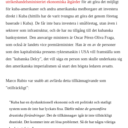
utrikeshandelsministeriet ekonomiska åtgärder
för att göra det möjligt
för kuba-amerikaner och andra amerikanska medborgare att investera
direkt i Kuba (hittills har de varit tvungna att göra det genom företag
baserade i Kuba). De får inte bara investera i småföretag, utan även i
sektorer som infrastruktur, och de har nu tillgång till det kubanska
banksystemet. Den ansvarige ministern är Oscar Pérez-Oliva Fraga,
som också är landets vice premiärminister. Han är en av de personer
som den kapitalistiska pressens ryktesmaskin i USA vill framställa som
den ”kubanska Delcy”, det vill säga en person som skulle underkasta sig
den amerikanska imperialismen så snart den högsta ledaren avsatts.
Marco Rubio var snabb att avfärda detta tillkännagivande som
”otillräckligt”:
”Kuba har en dysfunktionell ekonomi och ett politiskt och statligt
system som de inte har lyckats fixa. Därför
måste de genomföra
drastiska förändringar
. Det de tillkännagav igår är inte tillräckligt
drastiskt. Det kommer inte att lösa problemet. Så de har några viktiga