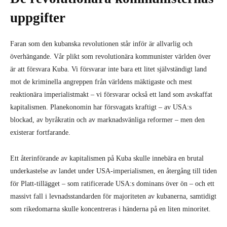
uppgifter
Faran som den kubanska revolutionen står inför är allvarlig och
överhängande. Vår plikt som revolutionära kommunister världen över
är att försvara Kuba. Vi försvarar inte bara ett litet självständigt land
mot de kriminella angreppen från världens mäktigaste och mest
reaktionära imperialistmakt – vi försvarar också ett land som avskaffat
kapitalismen. Planekonomin har försvagats kraftigt – av USA:s
blockad, av byråkratin och av marknadsvänliga reformer – men den
existerar fortfarande.
Ett återinförande av kapitalismen på Kuba skulle innebära en brutal
underkastelse av landet under USA-imperialismen, en återgång till tiden
för Platt-tillägget – som ratificerade USA:s dominans över ön – och ett
massivt fall i levnadsstandarden för majoriteten av kubanerna, samtidigt
som rikedomarna skulle koncentreras i händerna på en liten minoritet.