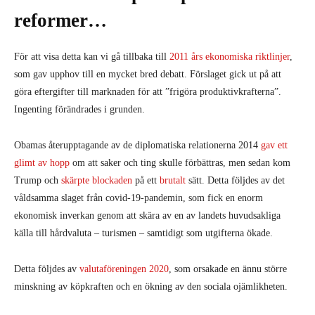
reformer…
För att visa detta kan vi gå tillbaka till
2011 års ekonomiska riktlinjer
,
som gav upphov till en mycket bred debatt. Förslaget gick ut på att
göra eftergifter till marknaden för att ”frigöra produktivkrafterna”.
Ingenting förändrades i grunden.
Obamas återupptagande av de diplomatiska relationerna 2014
gav ett
glimt av hopp
om att saker och ting skulle förbättras, men sedan kom
Trump och
skärpte blockaden
på ett
brutalt
sätt. Detta följdes av det
våldsamma slaget från covid-19-pandemin, som fick en enorm
ekonomisk inverkan genom att skära av en av landets huvudsakliga
källa till hårdvaluta – turismen – samtidigt som utgifterna ökade.
Detta följdes av
valutaföreningen 2020
, som orsakade en ännu större
minskning av köpkraften och en ökning av den sociala ojämlikheten.