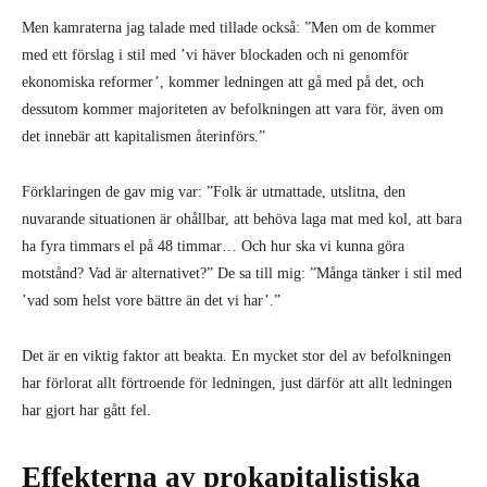
Men kamraterna jag talade med tillade också: ”Men om de kommer
med ett förslag i stil med ’vi häver blockaden och ni genomför
ekonomiska reformer’, kommer ledningen att gå med på det, och
dessutom kommer majoriteten av befolkningen att vara för, även om
det innebär att kapitalismen återinförs.”
Förklaringen de gav mig var: ”Folk är utmattade, utslitna, den
nuvarande situationen är ohållbar, att behöva laga mat med kol, att bara
ha fyra timmars el på 48 timmar… Och hur ska vi kunna göra
motstånd? Vad är alternativet?” De sa till mig: ”Många tänker i stil med
’vad som helst vore bättre än det vi har’.”
Det är en viktig faktor att beakta. En mycket stor del av befolkningen
har förlorat allt förtroende för ledningen, just därför att allt ledningen
har gjort har gått fel.
Effekterna av prokapitalistiska