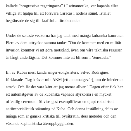
kallade ”progressiva regeringarna” i Latinamerika, var kapabla eller
villiga att hjälpa till att försvara Caracas i nödens stund. Istället
begränsade de sig till kraftfulla fördömanden.
Under de senaste veckorna har jag talat med många kubanska kamrater.
Flera av dem uttryckte samma tanke: ”Om de kommer med en militär
invasion kommer vi att göra motstånd, även om våra tekniska resurser
är långt underlägsna. Det kommer inte att bli som i Venezuela.”
En av Kubas mest kända singer-songwriters, Silvio Rodríguez,
förklarade: ”Jag kräver min AKM [ett automatgevär], om de inleder en
attack. Och låt det vara känt att jag menar allvar.” Dagen efter fick han
ett automatgevär av de kubanska väpnade styrkorna i en mycket
offentlig ceremoni. Silvios gest exemplifierar en djupt rotad stolt
antiimperialistisk stämning på Kuba. Och denna inställning delas av
många som är ganska kritiska till byråkratin, dess metoder och den
växande kapitalistiska återuppbyggnaden.