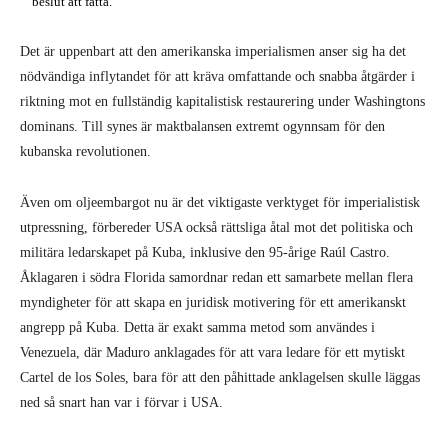
beslut att fatta.”
Det är uppenbart att den amerikanska imperialismen anser sig ha det
nödvändiga inflytandet för att kräva omfattande och snabba åtgärder i
riktning mot en fullständig kapitalistisk restaurering under Washingtons
dominans. Till synes är maktbalansen extremt ogynnsam för den
kubanska revolutionen.
Även om oljeembargot nu är det viktigaste verktyget för imperialistisk
utpressning, förbereder USA också rättsliga åtal mot det politiska och
militära ledarskapet på Kuba, inklusive den 95-årige Raúl Castro.
Åklagaren i södra Florida samordnar redan ett samarbete mellan flera
myndigheter för att skapa en juridisk motivering för ett amerikanskt
angrepp på Kuba. Detta är exakt samma metod som användes i
Venezuela, där Maduro anklagades för att vara ledare för ett mytiskt
Cartel de los Soles, bara för att den påhittade anklagelsen skulle läggas
ned så snart han var i förvar i USA.