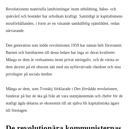
Revolutionens materiella landvinningar inom utbildning, hälso- och
sjukvård och bostäder har urholkats kraftigt. Samtidigt är kapitalismens
missförhållanden, i form av en växande samhällelig ojämlikhet, redan
närvarande.
Den generation som ledde revolutionen 1959 har nästan helt försvunnit.
Barnen och barnbarnen till dessa ledare har inga av deras kvaliteter.
Många av dem är verksamma inom privat näringsliv, och de värsta av
dem skryter på ett obscent sätt med sin nyförvärvade rikedom och sina
privilegier på sociala medier.
Många av dem, som Trotskij förklarade i
Den förrådda revolutionen
,
funderar på hur de ska gå från att vara statstjänstemän och chefer för de
statligt ägda delarna av ekonomin till att själva bli kapitalistiska ägare
till företagen.
De revolutionära kommunisternas