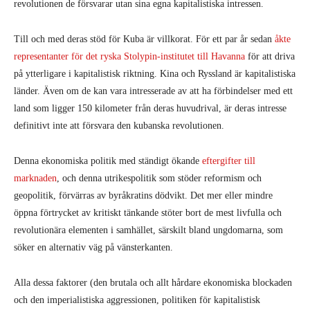
revolutionen de försvarar utan sina egna kapitalistiska intressen.
Till och med deras stöd för Kuba är villkorat. För ett par år sedan
åkte
representanter för det ryska Stolypin-institutet till Havanna
för att driva
på ytterligare i kapitalistisk riktning. Kina och Ryssland är kapitalistiska
länder. Även om de kan vara intresserade av att ha förbindelser med ett
land som ligger 150 kilometer från deras huvudrival, är deras intresse
definitivt inte att försvara den kubanska revolutionen.
Denna ekonomiska politik med ständigt ökande
eftergifter till
marknaden
, och denna utrikespolitik som stöder reformism och
geopolitik, förvärras av byråkratins dödvikt. Det mer eller mindre
öppna förtrycket av kritiskt tänkande stöter bort de mest livfulla och
revolutionära elementen i samhället, särskilt bland ungdomarna, som
söker en alternativ väg på vänsterkanten.
Alla dessa faktorer (den brutala och allt hårdare ekonomiska blockaden
och den imperialistiska aggressionen, politiken för kapitalistisk