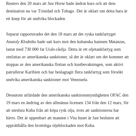
Reuters den 20 mars att
Sea Horse
hade ändrat kurs och att dess
destination nu var Trinidad och Tobago. Det är oklart om detta bara är
ett knep för att undvika blockaden.
Separat rapporterades det den 18 mars att det ryska tankfartyget
Anatoly Klodniko
hade satt kurs mot den kubanska hamnen Matanzas,
lastat med 730 000 fat Urals-råolja. Detta är ett oljetankfartyg som
omfattas av amerikanska sanktioner, så det är oklart om det kommer att
stoppas av den amerikanska flottan och kustbevakningen, som aktivt
patrullerar Karibien och har beslagtagit flera tankfartyg som försökt
undvika amerikanska sanktioner mot Venezuela.
Dessutom utfärdade den amerikanska sanktionsmyndigheten OFAC den
19 mars en ändring av den allmänna licensen 134 från den 12 mars, för
att utesluta Kuba från att köpa rysk olja, trots att sanktionerna har
hävts. Det är uppenbart att mannen i Vita huset är fast besluten att
upprätthålla den brottsliga oljeblockaden mot Kuba.