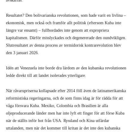
avskaffas.
Resultatet? Den bolivarianska revolutionen, som hade varit en livlina –
ekonomisk, men också och framför allt politisk (eftersom Kuba inte
längre var ensamt) – fullbordades inte genom att expropriera
kapitalismen. Därför misslyckades och degenererade den oundvikligen.
Slutresultatet av denna process av termidorisk kontrarevolution blev
den 3 januari 2026.
Idén att Venezuela inte borde dra lärdom av den kubanska revolutionen
ledde direkt till att landet isolerades ytterligare.
När råvarupriserna kollapsade efter 2014 föll även de latinamerikanska
reformistiska regeringarna, och de som finns idag är för rädda för att
våga försvara Kuba. Mexiko, Colombia och Brasilien är alla
oljeproducerande länder men har inte lyft ett finger för att förse Kuba
när de ställts inför hot från USA. Ryssland och Kina utfärdar
uttalanden, men när det kommer till kritan är det inte den kubanska