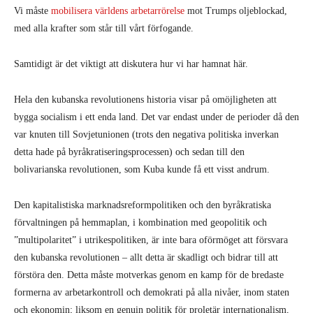
Vi måste
mobilisera världens arbetarrörelse
mot Trumps oljeblockad,
med alla krafter som står till vårt förfogande.
Samtidigt är det viktigt att diskutera hur vi har hamnat här.
Hela den kubanska revolutionens historia visar på omöjligheten att
bygga socialism i ett enda land. Det var endast under de perioder då den
var knuten till Sovjetunionen (trots den negativa politiska inverkan
detta hade på byråkratiseringsprocessen) och sedan till den
bolivarianska revolutionen, som Kuba kunde få ett visst andrum.
Den kapitalistiska marknadsreformpolitiken och den byråkratiska
förvaltningen på hemmaplan, i kombination med geopolitik och
”multipolaritet” i utrikespolitiken, är inte bara oförmöget att försvara
den kubanska revolutionen – allt detta är skadligt och bidrar till att
förstöra den. Detta måste motverkas genom en kamp för de bredaste
formerna av arbetarkontroll och demokrati på alla nivåer, inom staten
och ekonomin; liksom en genuin politik för proletär internationalism,