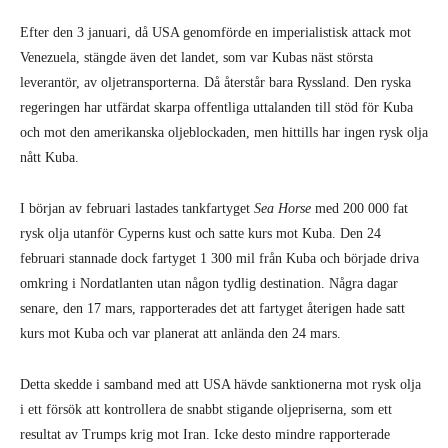
Efter den 3 januari, då USA genomförde en imperialistisk attack mot
Venezuela, stängde även det landet, som var Kubas näst största
leverantör, av oljetransporterna. Då återstår bara Ryssland. Den ryska
regeringen har utfärdat skarpa offentliga uttalanden till stöd för Kuba
och mot den amerikanska oljeblockaden, men hittills har ingen rysk olja
nått Kuba.
I början av februari lastades tankfartyget
Sea Horse
med 200 000 fat
rysk olja utanför Cyperns kust och satte kurs mot Kuba. Den 24
februari stannade dock fartyget 1 300 mil från Kuba och började driva
omkring i Nordatlanten utan någon tydlig destination. Några dagar
senare, den 17 mars, rapporterades det att fartyget återigen hade satt
kurs mot Kuba och var planerat att anlända den 24 mars.
Detta skedde i samband med att USA hävde sanktionerna mot rysk olja
i ett försök att kontrollera de snabbt stigande oljepriserna, som ett
resultat av Trumps krig mot Iran. Icke desto mindre rapporterade