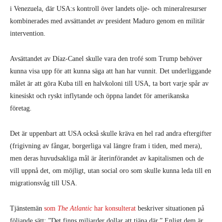
i Venezuela, där USA:s kontroll över landets olje- och mineralresurser
kombinerades med avsättandet av president Maduro genom en militär
intervention.
Avsättandet av Díaz-Canel skulle vara den trofé som Trump behöver
kunna visa upp för att kunna säga att han har vunnit. Det underliggande
målet är att göra Kuba till en halvkoloni till USA, ta bort varje spår av
kinesiskt och ryskt inflytande och öppna landet för amerikanska
företag.
Det är uppenbart att USA också skulle kräva en hel rad andra eftergifter
(frigivning av fångar, borgerliga val längre fram i tiden, med mera),
men deras huvudsakliga mål är återinförandet av kapitalismen och de
vill uppnå det, om möjligt, utan social oro som skulle kunna leda till en
migrationsvåg till USA.
Tjänstemän
som
The Atlantic
har konsulterat
beskriver situationen på
följande sätt: ”Det finns miljarder dollar att tjäna där.” Enligt dem är