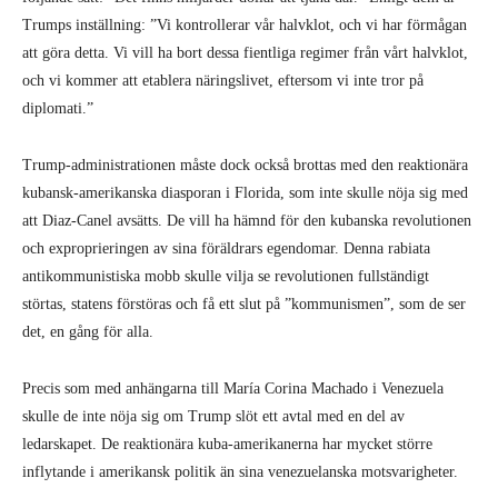
Trumps inställning: ”Vi kontrollerar vår halvklot, och vi har förmågan
att göra detta. Vi vill ha bort dessa fientliga regimer från vårt halvklot,
och vi kommer att etablera näringslivet, eftersom vi inte tror på
diplomati.”
Trump-administrationen måste dock också brottas med den reaktionära
kubansk-amerikanska diasporan i Florida, som inte skulle nöja sig med
att Diaz-Canel avsätts. De vill ha hämnd för den kubanska revolutionen
och exproprieringen av sina föräldrars egendomar. Denna rabiata
antikommunistiska mobb skulle vilja se revolutionen fullständigt
störtas, statens förstöras och få ett slut på ”kommunismen”, som de ser
det, en gång för alla.
Precis som med anhängarna till María Corina Machado i Venezuela
skulle de inte nöja sig om Trump slöt ett avtal med en del av
ledarskapet. De reaktionära kuba-amerikanerna har mycket större
inflytande i amerikansk politik än sina venezuelanska motsvarigheter.