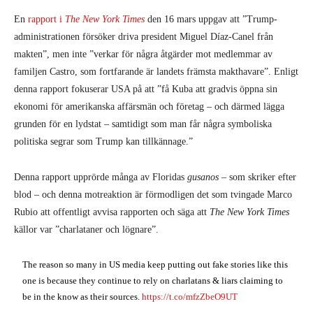
En
rapport i
The New York Times
den 16 mars uppgav att ”Trump-
administrationen försöker driva president Miguel Díaz-Canel från
makten”, men inte ”verkar för några åtgärder mot medlemmar av
familjen Castro, som fortfarande är landets främsta makthavare”. Enligt
denna rapport fokuserar USA på att ”få Kuba att gradvis öppna sin
ekonomi för amerikanska affärsmän och företag – och därmed lägga
grunden för en lydstat – samtidigt som man får några symboliska
politiska segrar som Trump kan tillkännage.”
Denna rapport upprörde många av Floridas
gusanos
– som skriker efter
blod – och denna motreaktion är förmodligen det som tvingade Marco
Rubio att offentligt avvisa rapporten och säga att
The New York Times
källor var ”charlataner och lögnare”.
The reason so many in US media keep putting out fake stories like this
one is because they continue to rely on charlatans & liars claiming to
be in the know as their sources.
https://t.co/mfzZbeO9UT