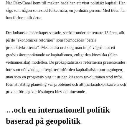
När Díaz-Canel kom till makten hade han ett visst politiskt kapital. Han
sågs som någon som stod folket nära, en jordnära person. Med tiden har
han förlorat allt detta.
Det kubanska ledarskapet satsade, särskilt under de senaste 15 åren, allt
på de ”ekonomiska reformer” som förmodades ”befria
produktivkrafterna”. Med andra ord slog man in på vägen mot ett
gradvis återupprättande av kapitalismen, enligt den kinesiska (eller
vietnamesiska) modellen. De prokapitalistiska reformerna presenterades
inte som nödvändiga eftergifter inför den kapitalistiska omringningen,
utan som en progressiv väg ut ur den kris som revolutionen stod inför.
Idén att statlig planering var problemet och att marknadskonkurrens och
privata företag var lösningen blev dominerande.
…och en internationell politik
baserad på geopolitik