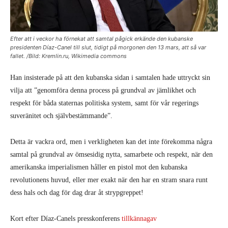
Efter att i veckor ha förnekat att samtal pågick erkände den kubanske
presidenten Díaz-Canel till slut, tidigt på morgonen den 13 mars, att så var
fallet. /Bild: Kremlin.ru, Wikimedia commons
Han insisterade på att den kubanska sidan i samtalen hade uttryckt sin
vilja att ”genomföra denna process på grundval av jämlikhet och
respekt för båda staternas politiska system, samt för vår regerings
suveränitet och självbestämmande”.
Detta är vackra ord, men i verkligheten kan det inte förekomma några
samtal på grundval av ömsesidig nytta, samarbete och respekt, när den
amerikanska imperialismen håller en pistol mot den kubanska
revolutionens huvud, eller mer exakt när den har en stram snara runt
dess hals och dag för dag drar åt strypgreppet!
Kort efter Díaz-Canels presskonferens
tillkännagav