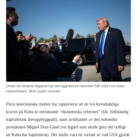
Under de senaste dagarna har den aggressiva retoriken från USA mot Kuba
intensifierats. /Bild: public domain
Flera amerikanska medier har rapporterat att de två huvudsakliga
kraven på Kuba är omfattande ”ekonomiska reformer” (läs: fullständig
kapitalistisk återuppbyggnad), samt avsättandet av den kubanske
presidenten Miguel Díaz-Canel (en åtgärd som skulle göra det tydligt
att Kuba har kapitulerat). Det skulle vara en variant av vad USA gjorde