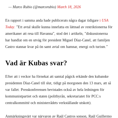
— Marco Rubio (@marcorubio)
March 18, 2026
En rapport i samma anda hade publicerats några dagar tidigare
i
USA
Today
. ”Ett avtal skulle kunna innefatta en lättnad av restriktionerna för
amerikaner att resa till Havanna”, stod det i artikeln, ”diskussionerna
har handlat om en utväg för president Miguel Díaz-Canel, att familjen
Castro stannar kvar på ön samt avtal om hamnar, energi och turism.”
Vad är Kubas svar?
Efter att i veckor ha förnekat att samtal pågick erkände den kubanske
presidenten Díaz-Canel till slut, tidigt på morgonen den 13 mars, att så
var fallet. Presskonferensen bevistades också av hela ledningen för
kommunistpartiet och staten (politbyrån, sekretariatet för PCC:s
centralkommitté och ministerrådets verkställande utskott).
Anmärkningsvärt var närvaron av Raúl Castros sonson, Raúl Guillermo