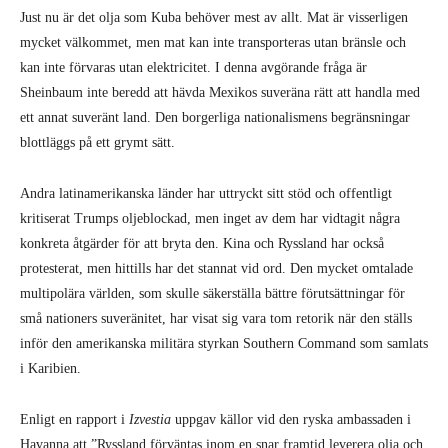
Just nu är det olja som Kuba behöver mest av allt. Mat är visserligen
mycket välkommet, men mat kan inte transporteras utan bränsle och
kan inte förvaras utan elektricitet. I denna avgörande fråga är
Sheinbaum inte beredd att hävda Mexikos suveräna rätt att handla med
ett annat suveränt land. Den borgerliga nationalismens begränsningar
blottläggs på ett grymt sätt.
Andra latinamerikanska länder har uttryckt sitt stöd och offentligt
kritiserat Trumps oljeblockad, men inget av dem har vidtagit några
konkreta åtgärder för att bryta den. Kina och Ryssland har också
protesterat, men hittills har det stannat vid ord. Den mycket omtalade
multipolära världen, som skulle säkerställa bättre förutsättningar för
små nationers suveränitet, har visat sig vara tom retorik när den ställs
inför den amerikanska militära styrkan Southern Command som samlats
i Karibien.
Enligt en rapport i
Izvestia
uppgav källor vid den ryska ambassaden i
Havanna att ”Ryssland förväntas inom en snar framtid leverera olja och