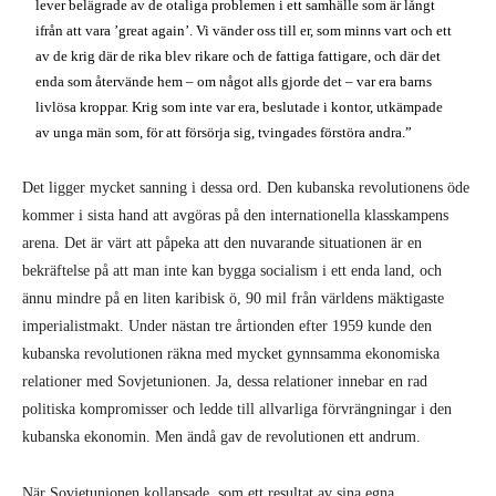
lever belägrade av de otaliga problemen i ett samhälle som är långt
ifrån att vara ’great again’. Vi vänder oss till er, som minns vart och ett
av de krig där de rika blev rikare och de fattiga fattigare, och där det
enda som återvände hem – om något alls gjorde det – var era barns
livlösa kroppar. Krig som inte var era, beslutade i kontor, utkämpade
av unga män som, för att försörja sig, tvingades förstöra andra.”
Det ligger mycket sanning i dessa ord. Den kubanska revolutionens öde
kommer i sista hand att avgöras på den internationella klasskampens
arena. Det är värt att påpeka att den nuvarande situationen är en
bekräftelse på att man inte kan bygga socialism i ett enda land, och
ännu mindre på en liten karibisk ö, 90 mil från världens mäktigaste
imperialistmakt. Under nästan tre årtionden efter 1959 kunde den
kubanska revolutionen räkna med mycket gynnsamma ekonomiska
relationer med Sovjetunionen. Ja, dessa relationer innebar en rad
politiska kompromisser och ledde till allvarliga förvrängningar i den
kubanska ekonomin. Men ändå gav de revolutionen ett andrum.
När Sovjetunionen kollapsade, som ett resultat av sina egna