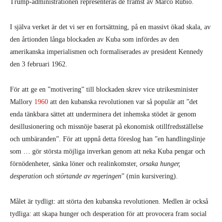
Trump-administrationen representeras de främst av Marco Rubio.
I själva verket är det vi ser en fortsättning, på en massivt ökad skala, av
den årtionden långa blockaden av Kuba som infördes av den
amerikanska imperialismen och formaliserades av president Kennedy
den 3 februari 1962.
För att ge en ”motivering” till blockaden skrev vice utrikesminister
Mallory
1960
att den kubanska revolutionen var så populär att ”det
enda tänkbara sättet att underminera det inhemska stödet är genom
desillusionering och missnöje baserat på ekonomisk otillfredsställelse
och umbäranden”. För att uppnå detta föreslog han ”en handlingslinje
som … gör största möjliga inverkan genom att neka Kuba pengar och
förnödenheter, sänka löner och realinkomster,
orsaka hunger,
desperation och störtande av regeringen
” (min kursivering).
Målet är tydligt: att störta den kubanska revolutionen. Medlen är också
tydliga: att skapa hunger och desperation för att provocera fram social