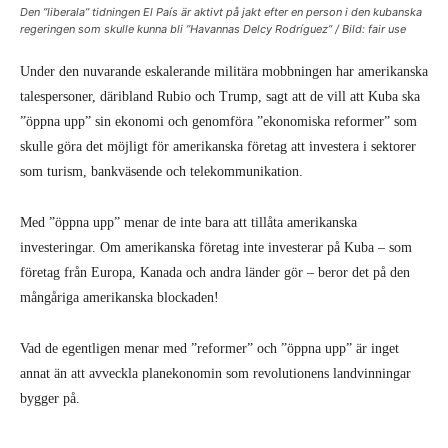
Den ”liberala” tidningen El País är aktivt på jakt efter en person i den kubanska
regeringen som skulle kunna bli ”Havannas Delcy Rodríguez” / Bild: fair use
Under den nuvarande eskalerande militära mobbningen har amerikanska
talespersoner, däribland Rubio och Trump, sagt att de vill att Kuba ska
”öppna upp” sin ekonomi och genomföra ”ekonomiska reformer” som
skulle göra det möjligt för amerikanska företag att investera i sektorer
som turism, bankväsende och telekommunikation.
Med ”öppna upp” menar de inte bara att tillåta amerikanska
investeringar. Om amerikanska företag inte investerar på Kuba – som
företag från Europa, Kanada och andra länder gör – beror det på den
mångåriga amerikanska blockaden!
Vad de egentligen menar med ”reformer” och ”öppna upp” är inget
annat än att avveckla planekonomin som revolutionens landvinningar
bygger på.