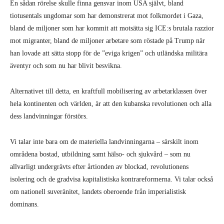
En sådan rörelse skulle finna gensvar inom USA självt, bland
tiotusentals ungdomar som har demonstrerat mot folkmordet i Gaza,
bland de miljoner som har kommit att motsätta sig ICE:s brutala razzior
mot migranter, bland de miljoner arbetare som röstade på Trump när
han lovade att sätta stopp för de ”eviga krigen” och utländska militära
äventyr och som nu har blivit besvikna.
Alternativet till detta, en kraftfull mobilisering av arbetarklassen över
hela kontinenten och världen, är att den kubanska revolutionen och alla
dess landvinningar förstörs.
Vi talar inte bara om de materiella landvinningarna – särskilt inom
områdena bostad, utbildning samt hälso- och sjukvård – som nu
allvarligt undergrävts efter årtionden av blockad, revolutionens
isolering och de gradvisa kapitalistiska kontrareformerna. Vi talar också
om nationell suveränitet, landets oberoende från imperialistisk
dominans.