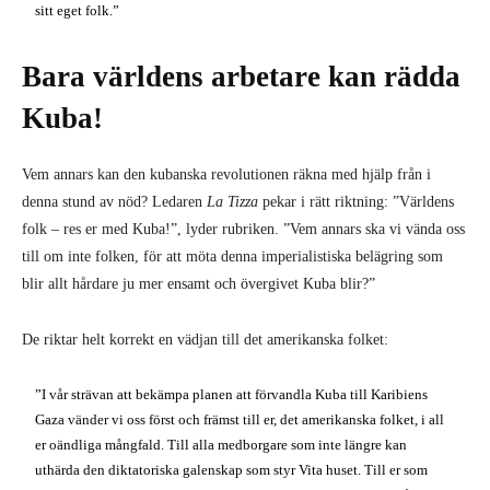
sitt eget folk.”
Bara världens arbetare kan rädda
Kuba!
Vem annars kan den kubanska revolutionen räkna med hjälp från i
denna stund av nöd? Ledaren
La Tizza
pekar i rätt riktning: ”Världens
folk – res er med Kuba!”, lyder rubriken. ”Vem annars ska vi vända oss
till om inte folken, för att möta denna imperialistiska belägring som
blir allt hårdare ju mer ensamt och övergivet Kuba blir?”
De riktar helt korrekt en vädjan till det amerikanska folket:
”I vår strävan att bekämpa planen att förvandla Kuba till Karibiens
Gaza vänder vi oss först och främst till er, det amerikanska folket, i all
er oändliga mångfald. Till alla medborgare som inte längre kan
uthärda den diktatoriska galenskap som styr Vita huset. Till er som