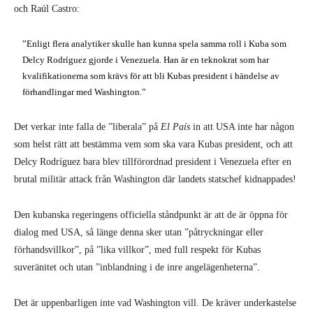
och Raúl Castro:
”Enligt flera analytiker skulle han kunna spela samma roll i Kuba som
Delcy Rodríguez gjorde i Venezuela. Han är en teknokrat som har
kvalifikationerna som krävs för att bli Kubas president i händelse av
förhandlingar med Washington.”
Det verkar inte falla de ”liberala” på
El País
in att USA inte har någon
som helst rätt att bestämma vem som ska vara Kubas president, och att
Delcy Rodríguez bara blev tillförordnad president i Venezuela efter en
brutal militär attack från Washington där landets statschef kidnappades!
Den kubanska regeringens officiella ståndpunkt är att de är öppna för
dialog med USA, så länge denna sker utan ”påtryckningar eller
förhandsvillkor”, på ”lika villkor”, med full respekt för Kubas
suveränitet och utan ”inblandning i de inre angelägenheterna”.
Det är uppenbarligen inte vad Washington vill. De kräver underkastelse