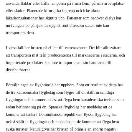
använda fläktar eller hålla lamporna på i sina hem, på sina arbetsplatser
eller skolor. Planerade kirurgiska ingrepp och icke-akuta
läkarkonsultationer har skjutits upp. Patienter som behöver dialys har
nu tvingats bo på sjukhus dygnet runt eftersom staten inte kan
transportera dem.
I vissa fall har bristen på el lett till vattenavbrott. Det blir allt svårare
att transportera mat från producenterna till marknaderna i städerna, och
importerade produkter kan inte transporteras från hamnarna till
distributörerna.
Försäljningen av flygbränsle har upphört. Som ett resultat av detta har
de tre kanadensiska flygbolag som flyger till ön ställt in samtliga
flygningar och kommer endast att flyga hem kanadensiska turister som
redan befinner sig på ön. Spanska flygbolag har meddelat att de
kommer att tanka i Dominikanska republiken. Ryska flygbolag har
också ställt in flygningar och meddelat att de kommer att flyga hem
ryska turister. Naturligtvis har bristen på bränsle en enorm negativ