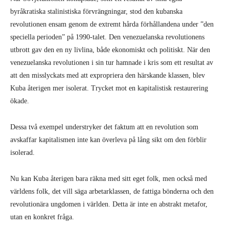
byråkratiska stalinistiska förvrängningar, stod den kubanska
revolutionen ensam genom de extremt hårda förhållandena under ”den
speciella perioden” på 1990-talet. Den venezuelanska revolutionens
utbrott gav den en ny livlina, både ekonomiskt och politiskt. När den
venezuelanska revolutionen i sin tur hamnade i kris som ett resultat av
att den misslyckats med att expropriera den härskande klassen, blev
Kuba återigen mer isolerat. Trycket mot en kapitalistisk restaurering
ökade.
Dessa två exempel understryker det faktum att en revolution som
avskaffar kapitalismen inte kan överleva på lång sikt om den förblir
isolerad.
Nu kan Kuba återigen bara räkna med sitt eget folk, men också med
världens folk, det vill säga arbetarklassen, de fattiga bönderna och den
revolutionära ungdomen i världen. Detta är inte en abstrakt metafor,
utan en konkret fråga.