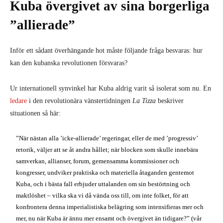
Kuba övergivet av sina borgerliga
”allierade”
Inför ett sådant överhängande hot måste följande fråga besvaras: hur
kan den kubanska revolutionen försvaras?
Ur internationell synvinkel har Kuba aldrig varit så isolerat som nu. En
ledare
i den revolutionära vänstertidningen
La Tizza
beskriver
situationen så här:
”När nästan alla ’icke-allierade’ regeringar, eller de med ’progressiv’
retorik, väljer att se åt andra hållet; när blocken som skulle innebära
samverkan, allianser, forum, gemensamma kommissioner och
kongresser, undviker praktiska och materiella åtaganden gentemot
Kuba, och i bästa fall erbjuder uttalanden om sin bestörtning och
maktlöshet – vilka ska vi då vända oss till, om inte folket, för att
konfrontera denna imperialistiska belägring som intensifieras mer och
mer, nu när Kuba är ännu mer ensamt och övergivet än tidigare?” (vår