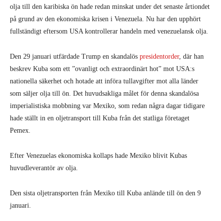
olja till den karibiska ön hade redan minskat under det senaste årtiondet
på grund av den ekonomiska krisen i Venezuela. Nu har den upphört
fullständigt eftersom USA kontrollerar handeln med venezuelansk olja.
Den 29 januari utfärdade Trump en skandalös
presidentorder
, där han
beskrev Kuba som ett ”ovanligt och extraordinärt hot” mot USA:s
nationella säkerhet och hotade att införa tullavgifter mot alla länder
som säljer olja till ön. Det huvudsakliga målet för denna skandalösa
imperialistiska mobbning var Mexiko, som redan några dagar tidigare
hade ställt in en oljetransport till Kuba från det statliga företaget
Pemex.
Efter Venezuelas ekonomiska kollaps hade Mexiko blivit Kubas
huvudleverantör av olja.
Den sista oljetransporten från Mexiko till Kuba anlände till ön den 9
januari.