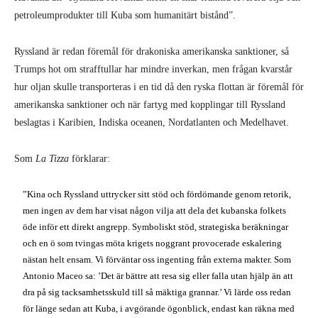
petroleumprodukter till Kuba som humanitärt bistånd”.
Ryssland är redan föremål för drakoniska amerikanska sanktioner, så
Trumps hot om strafftullar har mindre inverkan, men frågan kvarstår
hur oljan skulle transporteras i en tid då den ryska flottan är föremål för
amerikanska sanktioner och när fartyg med kopplingar till Ryssland
beslagtas i Karibien, Indiska oceanen, Nordatlanten och Medelhavet.
Som
La Tizza
förklarar:
”Kina och Ryssland uttrycker sitt stöd och fördömande genom retorik,
men ingen av dem har visat någon vilja att dela det kubanska folkets
öde inför ett direkt angrepp. Symboliskt stöd, strategiska beräkningar
och en ö som tvingas möta krigets noggrant provocerade eskalering
nästan helt ensam. Vi förväntar oss ingenting från externa makter. Som
Antonio Maceo sa: ’Det är bättre att resa sig eller falla utan hjälp än att
dra på sig tacksamhetsskuld till så mäktiga grannar.’ Vi lärde oss redan
för länge sedan att Kuba, i avgörande ögonblick, endast kan räkna med