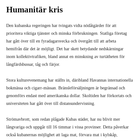
Humanitär kris
Den kubanska regeringen har tvingats vidta nödåtgärder för att
prioritera viktiga tjänster och minska förbrukningen. Statliga företag
har gått över till en fyradagarsvecka och övergått till att arbeta
hemifrån där det är möjligt. Det har skett betydande nedskärningar
inom kollektivtrafiken, bland annat en minskning av turtätheten för
långfärdsbussar, tåg och färjor.
Stora kulturevenemang har ställts in, däribland Havannas internationella
bokmässa och cigarr-mässan. Bränsleförsäljningen är begränsad och
genomförs endast med amerikanska dollar. Skoltiden har förkortats och
universiteten har gått över till distansundervisning.
Strömavbrott, som redan plågade Kubas städer, har nu blivit mer
långvariga och uppgår till 16 timmar i vissa provinser. Detta påverkar
också kubanernas möjlighet att laga mat, förvara mat i kylskåp,