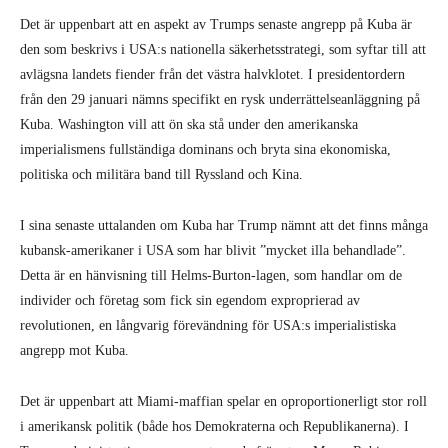
Det är uppenbart att en aspekt av Trumps senaste angrepp på Kuba är
den som beskrivs i USA:s nationella säkerhetsstrategi, som syftar till att
avlägsna landets fiender från det västra halvklotet. I presidentordern
från den 29 januari nämns specifikt en rysk underrättelseanläggning på
Kuba. Washington vill att ön ska stå under den amerikanska
imperialismens fullständiga dominans och bryta sina ekonomiska,
politiska och militära band till Ryssland och Kina.
I sina senaste uttalanden om Kuba har Trump nämnt att det finns många
kubansk-amerikaner i USA som har blivit ”mycket illa behandlade”.
Detta är en hänvisning till Helms-Burton-lagen, som handlar om de
individer och företag som fick sin egendom exproprierad av
revolutionen, en långvarig förevändning för USA:s imperialistiska
angrepp mot Kuba.
Det är uppenbart att Miami-maffian spelar en oproportionerligt stor roll
i amerikansk politik (både hos Demokraterna och Republikanerna). I