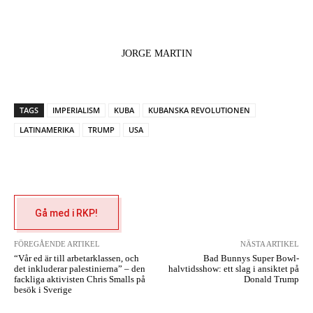
JORGE MARTIN
TAGS
IMPERIALISM
KUBA
KUBANSKA REVOLUTIONEN
LATINAMERIKA
TRUMP
USA
Gå med i RKP!
FÖREGÅENDE ARTIKEL
NÄSTA ARTIKEL
“Vår ed är till arbetarklassen, och
Bad Bunnys Super Bowl-
det inkluderar palestinierna” – den
halvtidsshow: ett slag i ansiktet på
fackliga aktivisten Chris Smalls på
Donald Trump
besök i Sverige