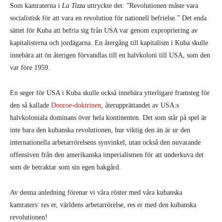
Som kamraterna i
La Tizza
uttryckte det: ”Revolutionen måste vara
socialistisk för att vara en revolution för nationell befrielse.” Det enda
sättet för Kuba att befria sig från USA var genom expropriering av
kapitalisterna och jordägarna. En återgång till kapitalism i Kuba skulle
innebära att ön återigen förvandlas till en halvkoloni till USA, som den
var före 1959.
En seger för USA i Kuba skulle också innebära ytterligare framsteg för
den så kallade
Donroe-doktrinen
, återupprättandet av USA:s
halvkoloniala dominans över hela kontinenten. Det som står på spel är
inte bara den kubanska revolutionen, hur viktig den än är ur den
internationella arbetarrörelsens synvinkel, utan också den nuvarande
offensiven från den amerikanska imperialismen för att underkuva det
som de betraktar som sin egen bakgård.
Av denna anledning förenar vi våra röster med våra kubanska
kamraters: res er, världens arbetarrörelse, res er med den kubanska
revolutionen!