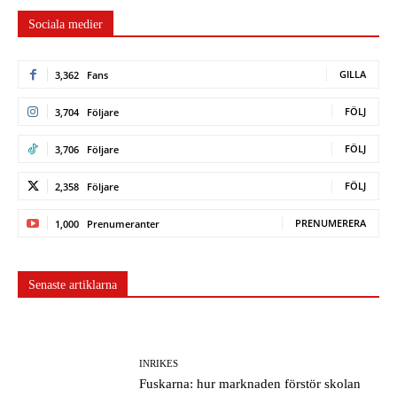
Sociala medier
GILLA
3,362
Fans
FÖLJ
3,704
Följare
FÖLJ
3,706
Följare
FÖLJ
2,358
Följare
PRENUMERERA
1,000
Prenumeranter
Senaste artiklarna
INRIKES
Fuskarna: hur marknaden förstör skolan