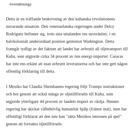
översättning)
Detta är en träffande beskrivning av den kubanska revolutionens
nuvarande situation. Den venezuelanska regeringen under Delcy
Rodríguez befinner sig, trots sina uttalanden om suveränitet, i en
halvkolonialt underordnad position gentemot Washington. Detta
framgår tydligt av det faktum att landet har avbrutit all oljetransport till
Kuba, som utgjorde cirka 34 procent av öns energi-importer. Caracas
har inte ens erkänt att man avbrutit leveranserna och har inte gett någon
offentlig förklaring till detta.
I Mexiko har Claudia Sheinbaums regering följt Trumps instruktioner
och hot genom att också stänga av oljetillförseln till Kuba, som
utgjorde ytterligare 44 procent av landets import av råolja. Hennes
regering har skickat välbehövlig humanitär hjälp (främst mat), men har
offentligt förklarat att den inte kan ”sätta Mexikos intressen på spel”
genom att fortsätta oljetillförseln.