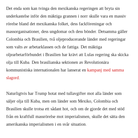
Det enda som kan tvinga den mexikanska regeringen att bryta sin
underkastelse inför den mäktiga grannen i norr skulle vara en massiv
rörelse bland det mexikanska folket, dess fackföreningar och
massorganisationer, dess ungdomar och dess bönder. Detsamma gäller
Colombia och Brasilien, två oljeproducerande länder med regeringar
som valts av arbetarklassen och de fattiga. Det mäktiga
oljearbetarförbundet i Brasilien har krävt att Lulas regering ska skicka
olja till Kuba. Den brasilianska sektionen av Revolutionära
kommunistiska internationalen har lanserat en
kampanj med samma
slagord
.
Naturligtvis har Trump hotat med tullavgifter mot alla länder som
säljer olja till Kuba, men om länder som Mexiko, Colombia och
Brasilien skulle trotsa ett sådant hot, och om de gjorde det med stöd
från en kraftfull massrörelse mot imperialismen, skulle det sätta den
amerikanska imperialismen i en svår situation.