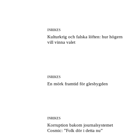
INRIKES
Kulturkrig och falska löften: hur högern
vill vinna valet
INRIKES
En mörk framtid för glesbygden
INRIKES
Korruption bakom journalsystemet
Cosmic: ”Folk dör i detta nu”