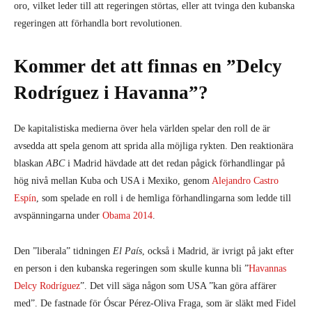
oro, vilket leder till att regeringen störtas, eller att tvinga den kubanska
regeringen att förhandla bort revolutionen.
Kommer det att finnas en ”Delcy
Rodríguez i Havanna”?
De kapitalistiska medierna över hela världen spelar den roll de är
avsedda att spela genom att sprida alla möjliga rykten. Den reaktionära
blaskan
ABC
i Madrid hävdade att det redan pågick förhandlingar på
hög nivå mellan Kuba och USA i Mexiko, genom
Alejandro Castro
Espín
, som spelade en roll i de hemliga förhandlingarna som ledde till
avspänningarna under
Obama 2014
.
Den ”liberala” tidningen
El País
, också i Madrid, är ivrigt på jakt efter
en person i den kubanska regeringen som skulle kunna bli ”
Havannas
Delcy Rodríguez
”. Det vill säga någon som USA ”kan göra affärer
med”. De fastnade för Óscar Pérez-Oliva Fraga, som är släkt med Fidel