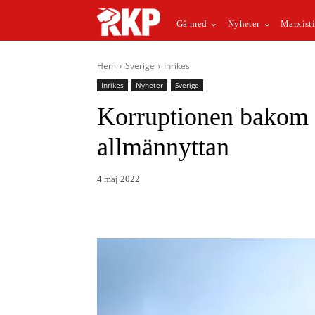
Gå med
Nyheter
Marxisti
Hem
Sverige
Inrikes
Inrikes
Nyheter
Sverige
Korruptionen bakom u
allmännyttan
4 maj 2022