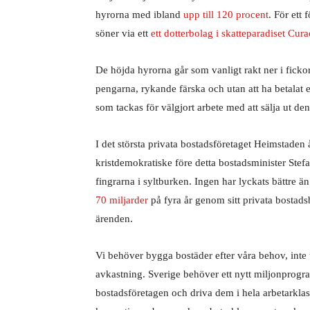
hyrorna med ibland
upp till 120 procent
. För ett
söner via ett
ett dotterbolag i skatteparadiset Cur
De höjda hyrorna går som vanligt rakt ner i ficko
pengarna, rykande färska och utan att ha betalat e
som tackas för välgjort arbete med att sälja ut d
I det största privata bostadsföretaget Heimstaden
kristdemokratiske före detta bostadsminister Stef
fingrarna i syltburken. Ingen har lyckats bättre 
70 miljarder
på fyra år genom sitt privata bostadsb
ärenden.
Vi behöver bygga bostäder efter våra behov, inte u
avkastning. Sverige behöver ett nytt miljonprogr
bostadsföretagen och driva dem i hela arbetarklass