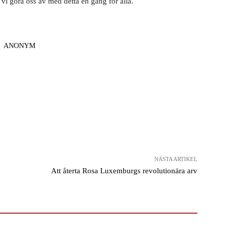
 vi göra oss av med detta en gång för alla.
ANONYM
NÄSTA ARTIKEL
Att återta Rosa Luxemburgs revolutionära arv