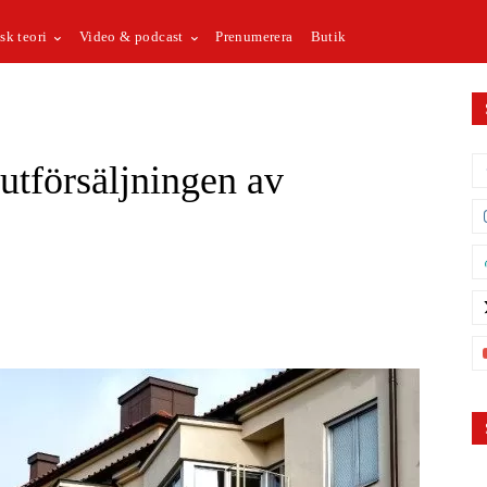
sk teori
Video & podcast
Prenumerera
Butik
tförsäljningen av