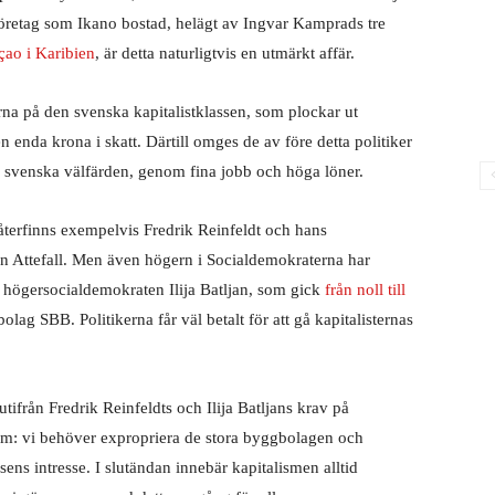
 företag som Ikano bostad, helägt av Ingvar Kamprads tre
açao i Karibien
, är detta naturligtvis en utmärkt affär.
rna på den svenska kapitalistklassen, som plockar ut
n enda krona i skatt. Därtill omges de av före detta politiker
en svenska välfärden, genom fina jobb och höga löner.
 återfinns exempelvis Fredrik Reinfeldt och hans
an Attefall. Men även högern i Socialdemokraterna har
än högersocialdemokraten Ilija Batljan, som gick
från noll till
olag SBB. Politikerna får väl betalt för att gå kapitalisternas
tifrån Fredrik Reinfeldts och Ilija Batljans krav på
am: vi behöver expropriera de stora byggbolagen och
ens intresse. I slutändan innebär kapitalismen alltid