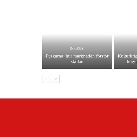
INRIKES
Fuskarna: hur marknaden förstör
Kulturkrig
skolan
höger