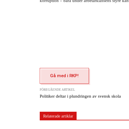
korruption – bara under arbetarklassens styre kan
Gå med i RKP!
FÖREGÅENDE ARTIKEL
Politiker deltar i plundringen av svensk skola
Relaterade artiklar