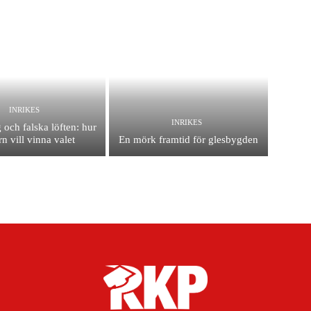
INRIKES
INRIKES
 och falska löften: hur
n vill vinna valet
En mörk framtid för glesbygden