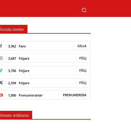
Sociala medier
GILLA
3,362
Fans
FÖLJ
3,687
Följare
FÖLJ
3,706
Följare
FÖLJ
2,358
Följare
PRENUMERERA
1,000
Prenumeranter
Senaste artiklarna