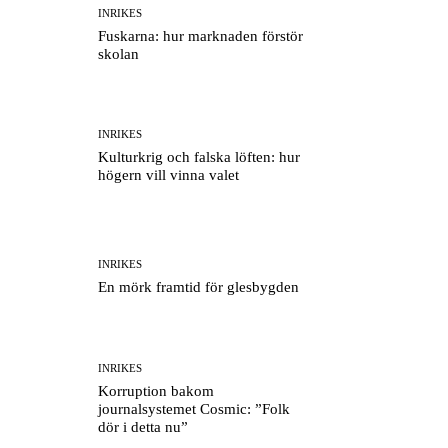
INRIKES
Fuskarna: hur marknaden förstör
skolan
INRIKES
Kulturkrig och falska löften: hur
högern vill vinna valet
INRIKES
En mörk framtid för glesbygden
INRIKES
Korruption bakom
journalsystemet Cosmic: ”Folk
dör i detta nu”