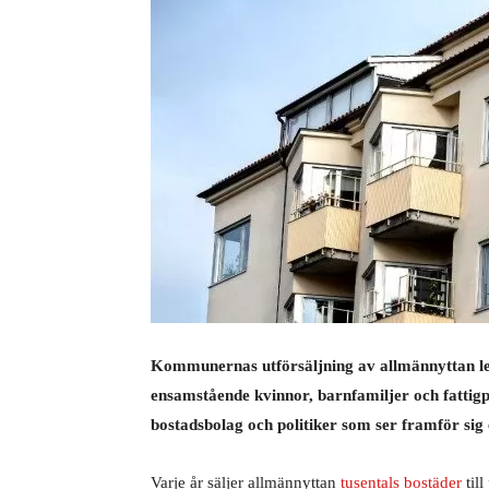
Kommunernas utförsäljning av allmännyttan led
ensamstående kvinnor, barnfamiljer och fattig
bostadsbolag och politiker som ser framför sig
Varje år säljer allmännyttan
tusentals bostäder
till