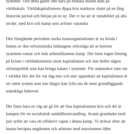
systemet. Och detta gäller inte bara på enstaka ställen utan på
världsskala. Världskapitalismens djupa kris markerar slutet på en lång
historisk period och början på en ny. Det vi nu ser är instabilitet på alla
nivåer, med kris och kamp som avlöser varandra.
Den föregående periodens starka massorganisationer är nu körda i
botten av den reformistiska ledningens oförmåga att se bortom
systemets ramar och leda arbetarklassens kamp. Det finns ingen lösning
på krisen i världsekonomin inom kapitalismen och inte heller någon
reformpolitik som kan bringa balans i systemet. För människor runt om
i världen blir det för var dag mer och mer uppenbart att kapitalismen är
ett ruttet system som inte längre kan fylla ens de mest grundläggande
mänskliga behoven.
Det finns bara en väg att gå för att lösa kapitalismens kris och det är
kampen för en socialistisk samhällsomvandling. Avanti grundades med
just syftet att vara ett effektivt vapen i denna kamp. Vi strävar efter att
kunna beväpna ungdomen och arbetare med marxismens idéer.