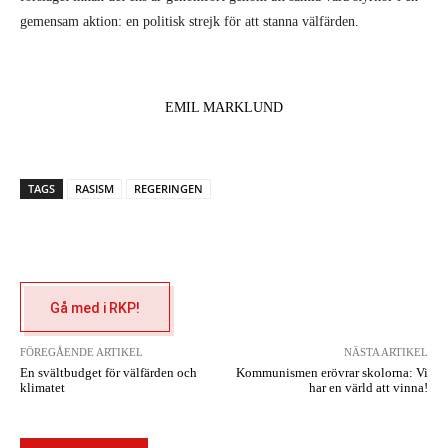
gemensam aktion: en politisk strejk för att stanna välfärden.
EMIL MARKLUND
TAGS
RASISM
REGERINGEN
Gå med i RKP!
FÖREGÅENDE ARTIKEL
NÄSTA ARTIKEL
En svältbudget för välfärden och
Kommunismen erövrar skolorna: Vi
klimatet
har en värld att vinna!