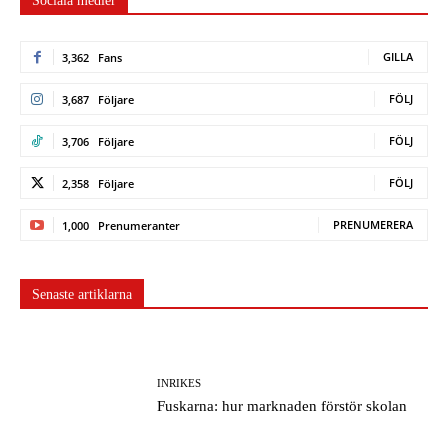
Sociala medier
GILLA
3,362
Fans
FÖLJ
3,687
Följare
FÖLJ
3,706
Följare
FÖLJ
2,358
Följare
PRENUMERERA
1,000
Prenumeranter
Senaste artiklarna
INRIKES
Fuskarna: hur marknaden förstör skolan