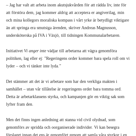
– Jag har valt att arbeta inom akutsjukvården för att rädda liv, inte för
att förstöra dem, jag kommer aldrig att acceptera er angiverilag, min
och mina kollegors moraliska kompass i vårt yrke är betydligt viktigare
än att springa era smutsiga ärenden, skriver Andreas Magnusson,
undersköterska på IVA i Växjö, till tidningen Kommunalarbetaren.
Initiativet
Vi anger inte
vädjar till arbetarna att vägra genomföra
politiken, lag eller ej: ”Regeringens order kommer bara spela roll om vi
lyder – och vi tänker inte lyda.”
Det stämmer att det är vi arbetare som har den verkliga makten i
samhället – utan vår tillåtelse är regeringens order bara tomma ord.
Detta är arbetarklassens styrka, och kampanjen gör en viktig sak som
lyfter fram den.
Men det finns ingen anledning att stanna vid civil olydnad, som
genomförs av spridda och oorganiserade individer. Vi kan besegra
förslaget innan det ens är genomfört genom att samla våra styrkor i en