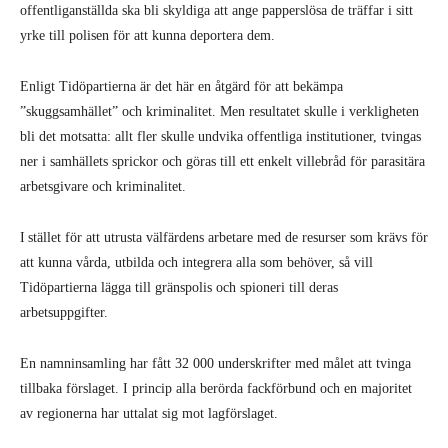
offentliganställda ska bli skyldiga att ange papperslösa de träffar i sitt
yrke till polisen för att kunna deportera dem.
Enligt Tidöpartierna är det här en åtgärd för att bekämpa
”skuggsamhället” och kriminalitet. Men resultatet skulle i verkligheten
bli det motsatta: allt fler skulle undvika offentliga institutioner, tvingas
ner i samhällets sprickor och göras till ett enkelt villebråd för parasitära
arbetsgivare och kriminalitet.
I stället för att utrusta välfärdens arbetare med de resurser som krävs för
att kunna vårda, utbilda och integrera alla som behöver, så vill
Tidöpartierna lägga till gränspolis och spioneri till deras
arbetsuppgifter.
En namninsamling har fått 32 000 underskrifter med målet att tvinga
tillbaka förslaget. I princip alla berörda fackförbund och en majoritet
av regionerna har uttalat sig mot lagförslaget.