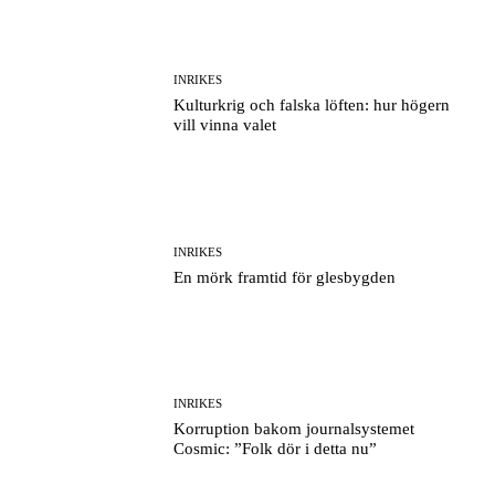
INRIKES
Kulturkrig och falska löften: hur högern
vill vinna valet
INRIKES
En mörk framtid för glesbygden
INRIKES
Korruption bakom journalsystemet
Cosmic: ”Folk dör i detta nu”