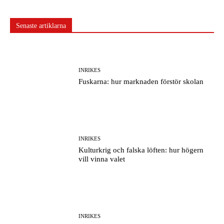
Senaste artiklarna
INRIKES
Fuskarna: hur marknaden förstör skolan
INRIKES
Kulturkrig och falska löften: hur högern
vill vinna valet
INRIKES