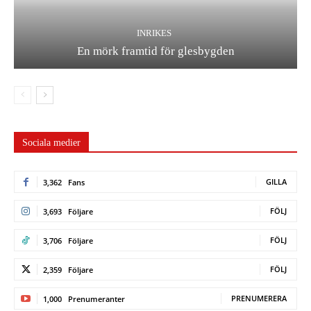
INRIKES
En mörk framtid för glesbygden
Sociala medier
GILLA
3,362
Fans
FÖLJ
3,693
Följare
FÖLJ
3,706
Följare
FÖLJ
2,359
Följare
PRENUMERERA
1,000
Prenumeranter