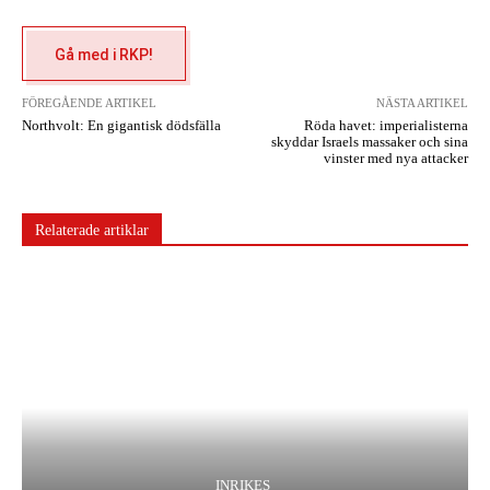
Gå med i RKP!
FÖREGÅENDE ARTIKEL
NÄSTA ARTIKEL
Northvolt: En gigantisk dödsfälla
Röda havet: imperialisterna
skyddar Israels massaker och sina
vinster med nya attacker
Relaterade artiklar
INRIKES