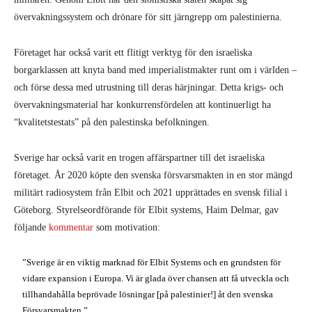
övervakningssystem och drönare för sitt järngrepp om palestinierna.
Företaget har också varit ett flitigt verktyg för den israeliska
borgarklassen att knyta band med imperialistmakter runt om i världen –
och förse dessa med utrustning till deras härjningar. Detta krigs- och
övervakningsmaterial har konkurrensfördelen att kontinuerligt ha
“kvalitetstestats” på den palestinska befolkningen.
Sverige har också varit en trogen affärspartner till det israeliska
företaget. År 2020 köpte den svenska försvarsmakten in en stor mängd
militärt radiosystem från Elbit och 2021 upprättades en svensk filial i
Göteborg. Styrelseordförande för Elbit systems, Haim Delmar, gav
följande
kommentar
som motivation:
”Sverige är en viktig marknad för Elbit Systems och en grundsten för
vidare expansion i Europa. Vi är glada över chansen att få utveckla och
tillhandahålla beprövade lösningar [på palestinier!] åt den svenska
Försvarsmakten.”