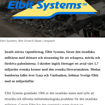
Elbit Systems. Bild: Emad El Byed / Unsplash
Israels största vapenföretag, Elbit Systems, förser den israeliska
militären med drönare och utrustning för att ockupera, mörda och
fördriva palestinierna. I oktober ingick företaget ett avtal värt 1,7
miljarder svenska kronor med den svenska försvarsmakten. Medan
bomberna faller över Gaza och Västbanken, belönar Sverige Elbit
med en miljardaffär.
Elbit Systems grundades 1966 av den israeliska staten med syfte att
utveckla och tillverka militärteknologiska produkter för den israeliska
militären. Genom Elbit har den sionistiska staten skapat sig