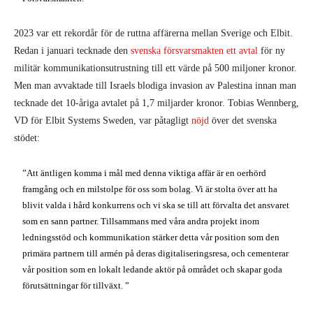
2023 var ett rekordår för de ruttna affärerna mellan Sverige och Elbit.
Redan i januari tecknade den
svenska försvarsmakten ett avtal
för ny
militär kommunikationsutrustning till ett värde på 500 miljoner kronor.
Men man avvaktade till Israels blodiga invasion av Palestina innan man
tecknade det 10-åriga avtalet på 1,7 miljarder kronor. Tobias Wennberg,
VD för Elbit Systems Sweden, var påtagligt
nöjd
över det svenska
stödet:
”Att äntligen komma i mål med denna viktiga affär är en oerhörd
framgång och en milstolpe för oss som bolag. Vi är stolta över att ha
blivit valda i hård konkurrens och vi ska se till att förvalta det ansvaret
som en sann partner. Tillsammans med våra andra projekt inom
ledningsstöd och kommunikation stärker detta vår position som den
primära partnern till armén på deras digitaliseringsresa, och cementerar
vår position som en lokalt ledande aktör på området och skapar goda
förutsättningar för tillväxt. ”