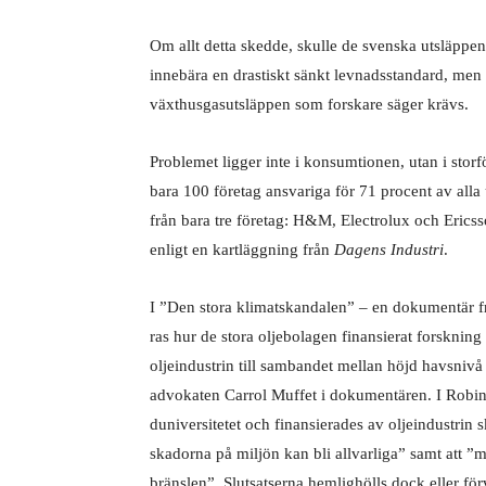
Om allt detta skedde, skulle de svenska utsläppen
innebära en drastiskt sänkt levnadsstandard, men
växthusgasutsläppen som forskare säger krävs.
Problemet ligger inte i konsumtionen, utan i stor
bara 100 före­tag ansvariga för 71 procent av all
från bara tre företag: H&M, Electrolux och Erics
enligt en kartläggning från
Dagens Industri
.
I ”Den stora klimatskandalen” – en dokumentär fr
ras hur de stora oljebolagen finansierat forsknin
oljeindustrin till sambandet mellan höjd havsnivå
advokaten Carrol Muffet i dokumentären. I Robin
duniversitetet och finansierades av oljein­dustrin 
skadorna på miljön kan bli allvarliga” samt att ”me
bränslen”. Slutsatserna hemlighölls dock eller fö