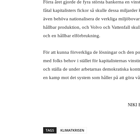
Förra året gjorde de fyra största ban­kerna en vinst 
fåtal kapi­talisters fickor så skulle dessa miljarde
även behöva natio­nalisera de verkliga miljöbovar
hållbar produktion, och Volvo och Vattenfall skull
och en hållbar elförbrukning.
För att kunna förverkliga de lösningar och den pot
med folks behov i stället för kapitalisternas vinst
och ställa de under arbe­tarnas demokratiska kontro
en kamp mot det system som håller på att göra vå
NIKI
TAGS
KLIMATKRISEN