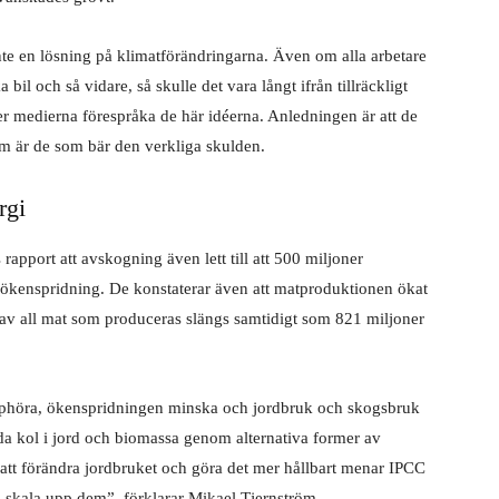
inte en lösning på klimatför­ändringarna. Även om alla arbetare
a bil och så vidare, så skulle det vara långt ifrån tillräckligt
tter medierna förespråka de här idéerna. Anledningen är att de
om är de som bär den verkliga skulden.
rgi
rapport att avskogning även lett till att 500 miljoner
kensprid­ning. De konstaterar även att matproduk­tionen ökat
av all mat som pro­duceras slängs samtidigt som 821 miljoner
upphöra, ökenspridningen minska och jordbruk och skogsbruk
nda kol i jord och biomassa genom alternativa former av
att förändra jordbru­ket och göra det mer hållbart menar IPCC
h skala upp dem”, förklarar Mikael Tjernström.