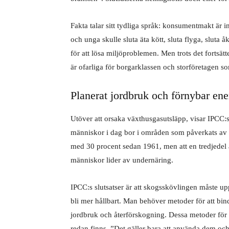
Fakta talar sitt tydliga språk: konsu­mentmakt är 
och unga skulle sluta äta kött, sluta flyga, sluta åk
för att lösa miljöpro­blemen. Men trots det fortsä
är ofarliga för borgarklassen och storföretagen s
Planerat jordbruk och förnybar ene
Utöver att orsaka växthusgasutsläpp, visar IPCC:s 
människor i dag bor i områden som påverkats av ö
med 30 procent sedan 1961, men att en tredjedel 
människor lider av undernäring.
IPCC:s slutsatser är att skogsskövlingen måste 
bli mer håll­bart. Man behöver metoder för att bi
jordbruk och återförskogning. Dessa metoder för 
redan finns. ”Det gäller bara att använda dem oc