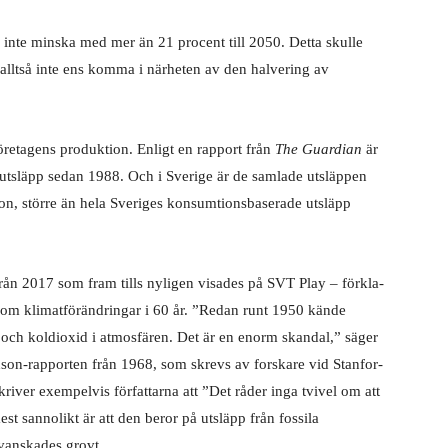
 inte minska med mer än 21 procent till 2050. Detta skulle
 alltså inte ens komma i närheten av den halvering av
företagens produktion. Enligt en rapport från
The Guardian
är
a utsläpp sedan 1988. Och i Sverige är de samlade utsläppen
son, större än hela Sveriges konsumtionsbaserade utsläpp
ån 2017 som fram tills nyligen visades på SVT Play – förkla­
g om klimatförändringar i 60 år. ”Redan runt 1950 kände
 och koldioxid i atmosfären. Det är en enorm skandal,” säger
son-rapporten från 1968, som skrevs av forskare vid Stanfor­
skriver exempelvis författarna att ”Det råder inga tvivel om att
st sannolikt är att den beror på utsläpp från fossila
rvanskades grovt.