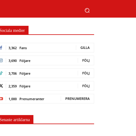
Sociala medier
GILLA
3,362
Fans
FÖLJ
3,690
Följare
FÖLJ
3,706
Följare
FÖLJ
2,359
Följare
PRENUMERERA
1,000
Prenumeranter
Senaste artiklarna