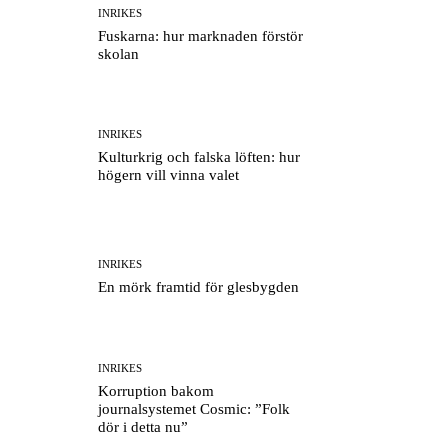
INRIKES
Fuskarna: hur marknaden förstör
skolan
INRIKES
Kulturkrig och falska löften: hur
högern vill vinna valet
INRIKES
En mörk framtid för glesbygden
INRIKES
Korruption bakom
journalsystemet Cosmic: ”Folk
dör i detta nu”