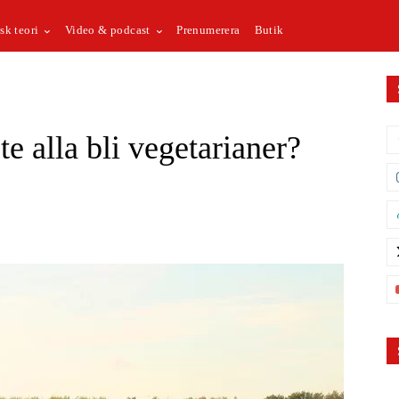
sk teori
Video & podcast
Prenumerera
Butik
e alla bli vegetarianer?