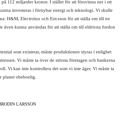
på 112 miljarder kronor. I stället för att försvinna ner i ett
r kunna investeras i förnybar energi och teknologi. Vi skulle
na: H&M, Electrolux och Ericsson för att ställa om till en
e även kunna användas för att ställa om till eldrivna fordon
ential som existerar, måste produktionen styras i enlighet
in­tressen. Vi måste ta över de största företa­gen och bankerna
ll. Vi kan inte kontrollera det som vi inte äger. Vi måste ta
r planet obeboelig.
 BRODIN LARSSON