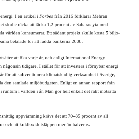
nergi. I en artikel i
Forbes
från 2016 förklarar Mehran
det skulle räcka att täcka 1,2 procent av Saharas yta med
la världen konsumerar. Ett sådant projekt skulle kosta 5 biljo­
 Obama betalade för att rädda bankerna 2008.
rtsätter att öka varje år, och enligt International Energy
ågonsin tidigare. I stället för att investera i förnybar energi
r för att subventionera klimatskadlig verk­samhet i Sverige,
ela den samlade miljöbudgeten. Enligt en annan rapport från
 runtom i världen i år. Man gör helt enkelt det rakt motsatta
msnittlig uppvärmning krävs det att 70–85 procent av all
or och att koldioxidutsläppen mer än halveras.