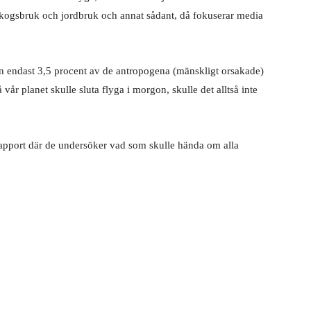
ogsbruk och jordbruk och annat sådant, då fokuse­rar media
gen endast 3,5 procent av de antropogena (mänskligt orsakade)
r planet skulle sluta flyga i morgon, skulle det alltså inte
pport där de undersöker vad som skulle hända om alla