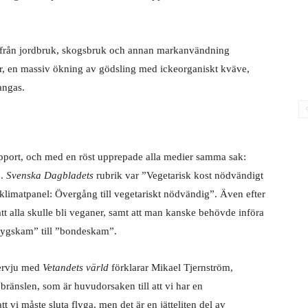
en från jordbruk, skogsbruk och annan markanvändning
r, en massiv ökning av gödsling med ickeorganiskt kväve,
angas.
 rapport, och med en röst uppre­pade alla medier samma sak:
”.
Svenska Dagbladets
rubrik var ”Vegetarisk kost nödvändigt
limatpanel: Över­gång till vegetariskt nödvändig”. Även efter
att alla skulle bli veganer, samt att man kanske behövde införa
”flygskam” till ”bondeskam”.
tervju med
Vetandets värld
förklarar Mikael Tjernström,
 bränslen, som är huvudorsaken till att vi har en
 vi måste sluta flyga, men det är en jätteliten del av