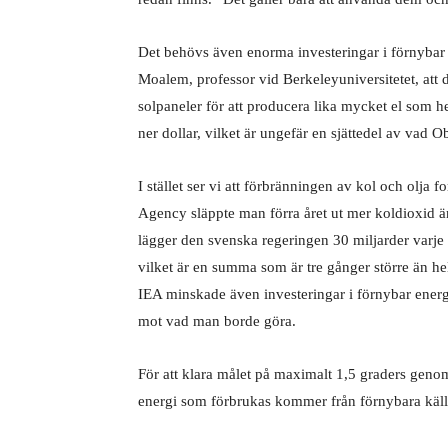
Det behövs även enorma investeringar i förnybar e
Moalem, professor vid Berkeleyuniversitetet, att 
solpaneler för att producera lika mycket el som he
ner dollar, vilket är ungefär en sjätte­del av vad
I stället ser vi att förbränningen av kol och olja fo
Agency släppte man förra året ut mer koldioxid än n
lägger den svenska regeringen 30 miljarder varje å
vilket är en summa som är tre gånger större än h
IEA minskade även investeringar i förnybar energi
mot vad man borde göra.
För att klara målet på maximalt 1,5 gra­ders geno
energi som för­brukas kommer från förnybara käll