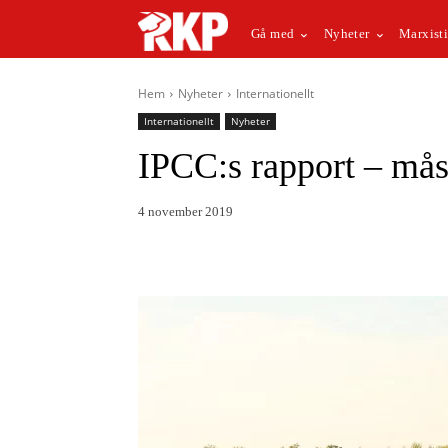
Gå med
Nyheter
Marxisti
Hem
Nyheter
Internationellt
Internationellt
Nyheter
IPCC:s rapport – måst
4 november 2019