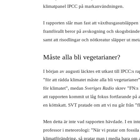
klimatpanel IPCC på markanvändningen.
I rapporten slår man fast att växthusgasutsläpp
framförallt beror på avskogning och skogsbrände
samt att risodlingar och nötkreatur släpper ut met
Måste alla bli vegetarianer?
I början av augusti läcktes ett utkast till IPCC:s
”för att rädda klimatet måste alla bli vegetarianer
för klimatet”, medan
Sve­riges Radio
skrev ”FN:s k
att rapporten kommit ut låg fokus fortfa­rande på 
en kött­skatt. SVT pratade om att vi nu går från 
Men detta är inte vad rapporten häv­dade. I en in
professor i meteorologi: ”När vi pratar om fossila
klimatförändring, så pratar man i media bara om att