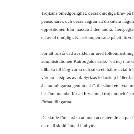
Trojkans omedgörlighet, deras omöjliga krav på he
pensionärer, och deras vägran att diskutera någo
oppositionen från massan å den andra, återspegla
ett avtal omöjligt. Klasskampen satte på ett förvrä
För att förstå vad avsikten är med folkomröstninge
administrationen Katrougalos sade: ”ett nej i fol
tillbaka till långivarna och söka ett bättre avtal f
värden i Tsipras avtal. Syrizas ledarskap håller fas
åtstramningarna genom att få till stånd ett avtal 
bestämt mandat för att bryta med trojkan och åtstra
förhandlingarna.
De skulle förespråka att man accepterade ett par f
en reell skuldlättnad i utbyte.