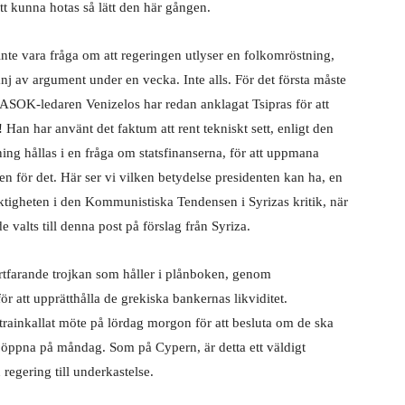
t kunna hotas så lätt den här gången.
nte vara fråga om att regeringen utlyser en folkomröstning,
j av argument under en vecka. Inte alls. För det första måste
ASOK-ledaren Venizelos har redan anklagat Tsipras för att
Han har använt det faktum att rent tekniskt sett, enligt den
ing hållas i en fråga om statsfinanserna, för att uppmana
en för det. Här ser vi vilken betydelse presidenten kan ha, en
ktigheten i den Kommunistiska Tendensen i Syrizas kritik, när
 valts till denna post på förslag från Syriza.
fortfarande trojkan som håller i plånboken, genom
r att upprätthålla de grekiska bankernas likviditet.
trainkallat möte på lördag morgon för att besluta om de ska
öppna på måndag. Som på Cypern, är detta ett väldigt
 regering till underkastelse.