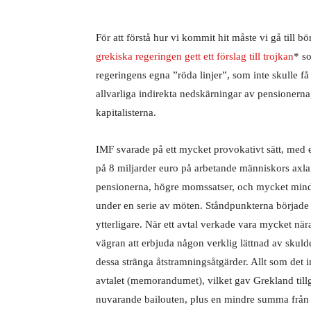
För att förstå hur vi kommit hit måste vi gå till 
grekiska regeringen gett ett förslag till trojkan
* s
regeringens egna ”röda linjer”, som inte skulle få
allvarliga indirekta nedskärningar av pensionerna
kapitalisterna.
IMF svarade på ett mycket provokativt sätt, med e
på 8 miljarder euro på arbetande människors axla
pensionerna, högre momssatser, och mycket mindr
under en serie av möten. Ståndpunkterna började 
ytterligare. När ett avtal verkade vara mycket nä
vägran att erbjuda någon verklig lättnad av skuld
dessa stränga åtstramningsåtgärder. Allt som det
avtalet (memorandumet), vilket gav Grekland tillg
nuvarande bailouten, plus en mindre summa från E