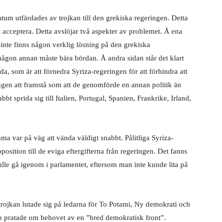
um utfärdades av trojkan till den grekiska regeringen. Detta
tt acceptera. Detta avslöjar två aspekter av problemet. Å ena
 inte finns någon verklig lösning på den grekiska
 någon annan måste bära bördan. Å andra sidan står det klart
sida, som är att förnedra Syriza-regeringen för att förhindra att
ringen att framstå som att de genomförde en annan politik än
bt sprida sig till Italien, Portugal, Spanien, Frankrike, Irland,
a var på väg att vända väldigt snabbt. Pålitliga Syriza-
osition till de eviga eftergifterna från regeringen. Det fanns
kulle gå igenom i parlamentet, eftersom man inte kunde lita på
trojkan lutade sig på ledarna för To Potami, Ny demokrati och
och pratade om behovet av en ”bred demokratisk front”.