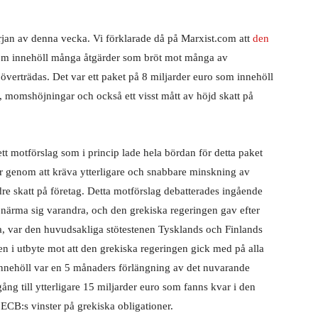
början av denna vecka. Vi förklarade då på Marxist.com att
den
om innehöll många åtgärder som bröt mot många av
 överträdas. Det var ett paket på 8 miljarder euro som innehöll
, momshöjningar och också ett visst mått av höjd skatt på
tt motförslag som i princip lade hela bördan för detta paket
r genom att kräva ytterligare och snabbare minskning av
e skatt på företag. Detta motförslag debatterades ingående
närma sig varandra, och den grekiska regeringen gav efter
ra, var den huvudsakliga stötestenen Tysklands och Finlands
en i utbyte mot att den grekiska regeringen gick med på alla
 innehöll var en 5 månaders förlängning av det nuvarande
ång till ytterligare 15 miljarder euro som fanns kvar i den
CB:s vinster på grekiska obligationer.