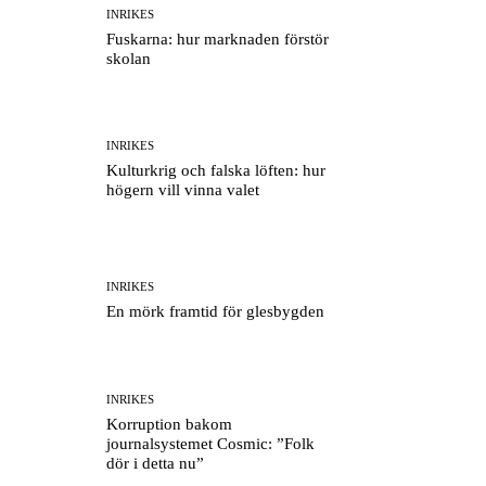
INRIKES
Fuskarna: hur marknaden förstör
skolan
INRIKES
Kulturkrig och falska löften: hur
högern vill vinna valet
INRIKES
En mörk framtid för glesbygden
INRIKES
Korruption bakom
journalsystemet Cosmic: ”Folk
dör i detta nu”