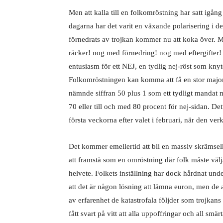
Men att kalla till en folkomröstning har satt igån
dagarna har det varit en växande polarisering i d
förnedrats av trojkan kommer nu att koka över. M
räcker! nog med förnedring! nog med eftergifter!
entusiasm för ett NEJ, en tydlig nej-röst som knyt
Folkomröstningen kan komma att få en stor majori
nämnde siffran 50 plus 1 som ett tydligt mandat 
70 eller till och med 80 procent för nej-sidan. Det
första veckorna efter valet i februari, när den verk
Det kommer emellertid att bli en massiv skrämsel
att framstå som en omröstning där folk måste välja
helvete. Folkets inställning har dock hårdnat und
att det är någon lösning att lämna euron, men de a
av erfarenhet de katastrofala följder som trojkans
fått svart på vitt att alla uppoffringar och all smär