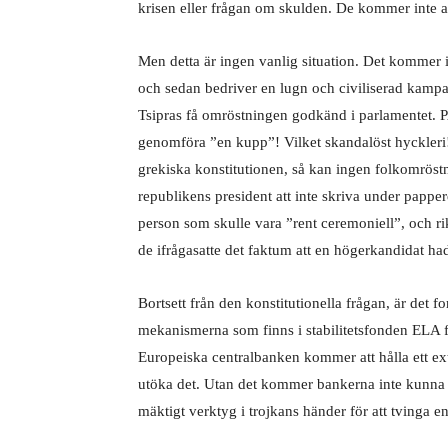
krisen eller frågan om skulden. De kommer inte at
Men detta är ingen vanlig situation. Det kommer i
och sedan bedriver en lugn och civiliserad kampan
Tsipras få omröstningen godkänd i parlamentet. P
genomföra ”en kupp”! Vilket skandalöst hyckleri! 
grekiska konstitutionen, så kan ingen folkomröstn
republikens president att inte skriva under papper
person som skulle vara ”rent ceremoniell”, och ri
de ifrågasatte det faktum att en högerkandidat hade
Bortsett från den konstitutionella frågan, är det 
mekanismerna som finns i stabilitetsfonden ELA fö
Europeiska centralbanken kommer att hålla ett ex
utöka det. Utan det kommer bankerna inte kunna 
mäktigt verktyg i trojkans händer för att tvinga en