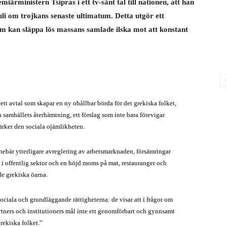
ärministern Tsipras i ett tv-sänt tal till nationen, att han
uli om trojkans senaste ultimatum. Detta utgör ett
 som kan släppa lös massans samlade ilska mot att konstant
ett avtal som skapar en ny ohållbar börda för det grekiska folket,
amhällets återhämtning, ett förslag som inte bara förevigar
tärker den sociala ojämlikheten.
nnebär ytterligare avreglering av arbetsmarknaden, försämringar
 i offentlig sektor och en höjd moms på mat, restauranger och
de grekiska öarna.
sociala och grundläggande rättigheterna: de visar att i frågor om
artners och institutioners mål inte ett genomförbart och gynnsamt
grekiska folket.”