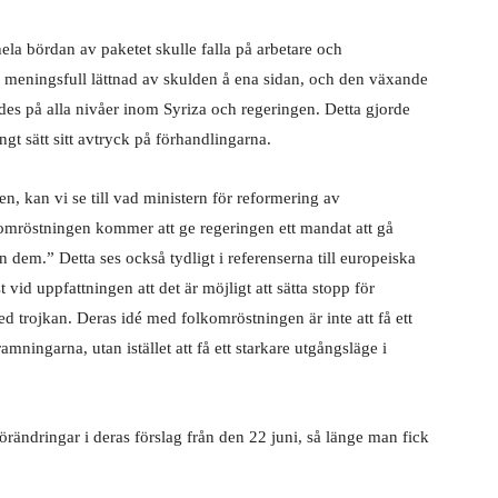
la bördan av paketet skulle falla på arbetare och
n meningsfull lättnad av skulden å ena sidan, och den växande
des på alla nivåer inom Syriza och regeringen. Detta gjorde
ngt sätt sitt avtryck på förhandlingarna.
n, kan vi se till vad ministern för reformering av
komröstningen kommer att ge regeringen ett mandat att gå
rån dem.” Detta ses också tydligt i referenserna till europeiska
t vid uppfattningen att det är möjligt att sätta stopp för
med trojkan. Deras idé med folkomröstningen är inte att få ett
mningarna, utan istället att få ett starkare utgångsläge i
örändringar i deras förslag från den 22 juni, så länge man fick