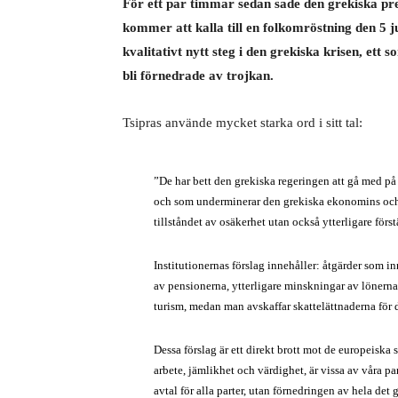
För ett par timmar sedan sade den grekiska premi
kommer att kalla till en folkomröstning den 5 j
kvalitativt nytt steg i den grekiska krisen, ett
bli förnedrade av trojkan.
Tsipras använde mycket starka ord i sitt tal:
”De har bett den grekiska regeringen att gå med på 
och som underminerar den grekiska ekonomins och s
tillståndet av osäkerhet utan också ytterligare förs
Institutionernas förslag innehåller: åtgärder som i
av pensionerna, ytterligare minskningar av lönerna
turism, medan man avskaffar skattelättnaderna för 
Dessa förslag är ett direkt brott mot de europeiska 
arbete, jämlikhet och värdighet, är vissa av våra p
avtal för alla parter, utan förnedringen av hela det 