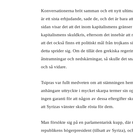
Konversationerna bröt samman och ett nytt ultimat
är ett sista erbjudande, sade de, och det är bara a
sidan visar det att det inom kapitalismens gränser
kapitalismens skuldkris, eftersom det innebär att
att det också finns ett politiskt mål från trojkans 
detta sprider sig. Om de tillät den grekiska rege
åtstramningar och nedskärningar, så skulle det snab
och så vidare.
Tsipras var fullt medveten om att stämningen hemm
anhängare uttryckte i mycket skarpa termer sin opp
ingen garanti för att någon av dessa eftergifter s
att Syrizas vänster skulle rösta för dem.
Man försökte sig på en parlamentarisk kupp, där 
republikens högerpresident (tillsatt av Syriza), 