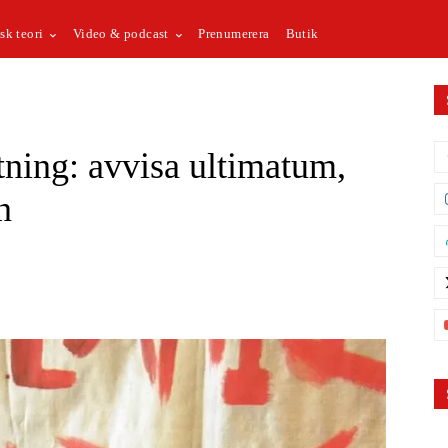
sk teori
Video & podcast
Prenumerera
Butik
ning: avvisa ultimatum,
n