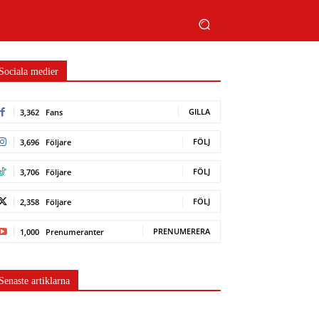
Sociala medier
GILLA
3,362
Fans
FÖLJ
3,696
Följare
FÖLJ
3,706
Följare
FÖLJ
2,358
Följare
PRENUMERERA
1,000
Prenumeranter
Senaste artiklarna