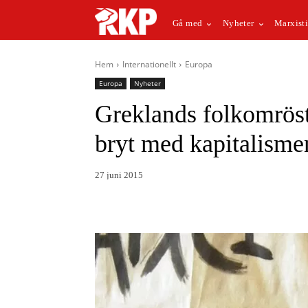
Gå med
Nyheter
Marxisti
Hem
Internationellt
Europa
Europa
Nyheter
Greklands folkomröst
bryt med kapitalisme
27 juni 2015