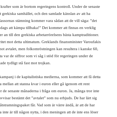
g krafter som är bortom regeringens kontroll. Under de senaste
et grekiska samhället, och den samlade känslan av att ha
assornas stämning kommer vara sådan att de vill säga: ”det
 dags att kämpa tillbaka!” Det kommer att finnas en verklig
er an till den grekiska arbetarrörelsens bästa kamptraditioner.
tet mot detta ultimatum. Greklands finansminister Varoufakis
mot avtalet, men folkomröstningen kan resultera i kanske 60,
ta var de siffror som vi såg i stöd för regeringen under de
ade tydligt stå fast mot trojkan.
kampanj i de kapitalistiska medierna, som kommer att få detta
 mellan att stanna kvar i euron eller gå igenom ett rent
er de senaste månaderna i fråga om euron. Ja, många tror inte
vvisar bestämt det ”avtalet” som nu erbjuds. De har lärt sig
 åtstramningspaket får. Vad som är värre ändå, är att de har
ta inte är till någon nytta, i den meningen att de inte ens löser