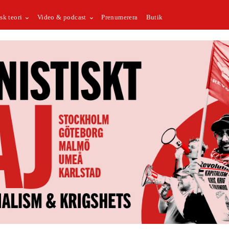
sk teori
Video & podcast
Prenumerera
Butik