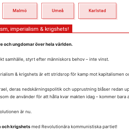
Malmö
Umeå
Karlstad
sm, imperialism & krigshets!
re och ungdomar över hela världen.
skt samhälle, styrt efter människors behov – inte vinst.
ialism & krigshets är ett stridsrop för kamp mot kapitalismen oc
srael, deras nedskärningspolitik och upprustning blåser redan up
 som de använder för att hålla kvar makten idag – kommer bara 
olutionen är nu.
m och krigshets
med Revolutionära kommunistiska partiet!