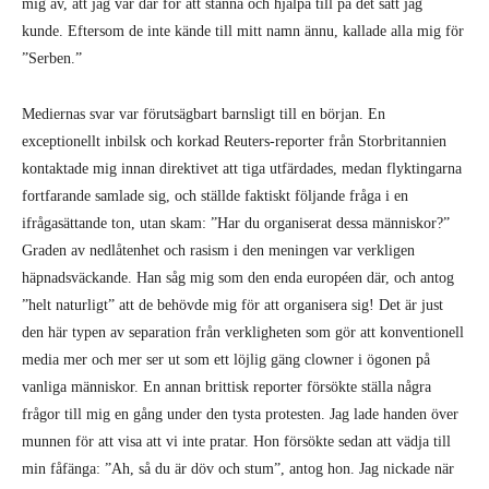
Mediernas svar var förutsägbart barnsligt till en början. En
exceptionellt inbilsk och korkad Reuters-reporter från Storbritannien
kontaktade mig innan direktivet att tiga utfärdades, medan flyktingarna
fortfarande samlade sig, och ställde faktiskt följande fråga i en
ifrågasättande ton, utan skam: ”Har du organiserat dessa människor?”
Graden av nedlåtenhet och rasism i den meningen var verkligen
häpnadsväckande. Han såg mig som den enda européen där, och antog
”helt naturligt” att de behövde mig för att organisera sig! Det är just
den här typen av separation från verkligheten som gör att konventionell
media mer och mer ser ut som ett löjlig gäng clowner i ögonen på
vanliga människor. En annan brittisk reporter försökte ställa några
frågor till mig en gång under den tysta protesten. Jag lade handen över
munnen för att visa att vi inte pratar. Hon försökte sedan att vädja till
min fåfänga: ”Ah, så du är döv och stum”, antog hon. Jag nickade när
hon gick iväg.
När perioden av tystnad var över, instruerade protestledarna medierna