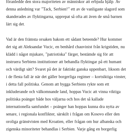
lärt sig det.
Vad är den främsta orsaken bakom ett sådant beteende? Hur kommer
det sig att Aleksandar Vucic, en benhård chauvinist från krigstiden, nu
klädd i något mjukare, ”patriotiska” färger, bestämde sig för att
instruera Serbiens institutioner att behandla flyktingar på ett humant
och värdigt sätt? Svaret på det är faktiskt ganska uppenbart, liksom det
i de flesta fall är när det gäller borgerliga regimer – kortsiktiga vinster,
i detta fall politiska. Genom att bygga Serbiens rykte som ett
inkluderande och välkomnande land, hoppas Vucic att vinna viktiga
politiska poänger både hos väljarna och hos det så kallade
internationella samfundet – poänger han hoppas kunna dra nytta av
senare, i regionala konflikter, särskilt i frågan om Kosovo eller den
oroliga gränstvisten med Kroatien, eller frågan om hur albanska och
zigenska minoriteter behandlas i Serbien. Varje gång en borgerlig
politiker ler värmer han bara upp käkarna för att bita.
Hyckleriet hos den serbiska regeringen var bara lätt maskerat: Den