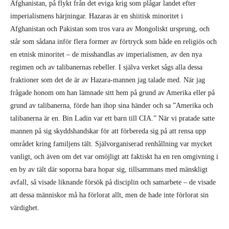
Afghanistan, på flykt från det eviga krig som plågar landet efter
imperialismens härjningar. Hazaras är en shiitisk minoritet i
Afghanistan och Pakistan som tros vara av Mongoliskt ursprung, och
står som sådana inför flera former av förtryck som både en religiös och
en etnisk minoritet – de misshandlas av imperialismen, av den nya
regimen och av talibanernas rebeller. I själva verket sågs alla dessa
fraktioner som det de är av Hazara-mannen jag talade med. När jag
frågade honom om han lämnade sitt hem på grund av Amerika eller på
grund av talibanerna, förde han ihop sina händer och sa ”Amerika och
talibanerna är en. Bin Ladin var ett barn till CIA.” När vi pratade satte
mannen på sig skyddshandskar för att förbereda sig på att rensa upp
området kring familjens tält. Självorganiserad renhållning var mycket
vanligt, och även om det var omöjligt att faktiskt ha en ren omgivning i
en by av tält där soporna bara hopar sig, tillsammans med mänskligt
avfall, så visade liknande försök på disciplin och samarbete – de visade
att dessa människor må ha förlorat allt, men de hade inte förlorat sin
värdighet.