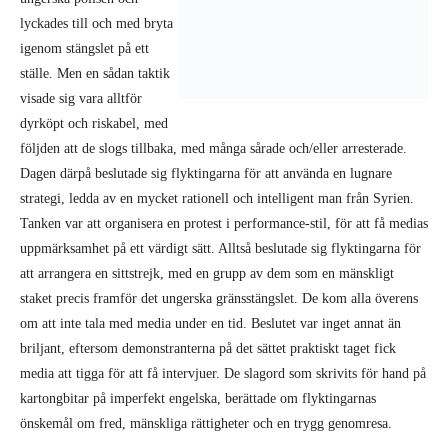
visade sig vara alltför
dyrköpt och riskabel, med
följden att de slogs tillbaka, med många sårade och/eller arresterade.
Dagen därpå beslutade sig flyktingarna för att använda en lugnare
strategi, ledda av en mycket rationell och intelligent man från Syrien.
Tanken var att organisera en protest i performance-stil, för att få medias
uppmärksamhet på ett värdigt sätt. Alltså beslutade sig flyktingarna för
att arrangera en sittstrejk, med en grupp av dem som en mänskligt
staket precis framför det ungerska gränsstängslet. De kom alla överens
om att inte tala med media under en tid. Beslutet var inget annat än
briljant, eftersom demonstranterna på det sättet praktiskt taget fick
media att tigga för att få intervjuer. De slagord som skrivits för hand på
kartongbitar på imperfekt engelska, berättade om flyktingarnas
önskemål om fred, mänskliga rättigheter och en trygg genomresa.
När jag såg att protesten ägde rum, frågade jag om jag kunde stå med i
det mänskliga staketet, vilket de lyckligtvis accepterade, glada för att