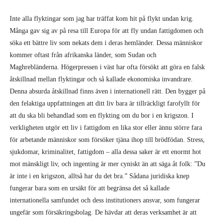
Inte alla flyktingar som jag har träffat kom hit på flykt undan krig.
Många gav sig av på resa till Europa för att fly undan fattigdomen och
söka ett bättre liv som nekats dem i deras hemländer. Dessa människor
kommer oftast från afrikanska länder, som Sudan och
Maghrebländerna. Högerpressen i väst har ofta försökt att göra en falsk
åtskillnad mellan flyktingar och så kallade ekonomiska invandrare.
Denna absurda åtskillnad finns även i internationell rätt. Den bygger på
den felaktiga uppfattningen att ditt liv bara är tillräckligt farofyllt för
att du ska bli behandlad som en flykting om du bor i en krigszon. I
verkligheten utgör ett liv i fattigdom en lika stor eller ännu större fara
för arbetande människor som försöker tjäna ihop till brödfödan. Stress,
sjukdomar, kriminalitet, fattigdom – alla dessa saker är ett enormt hot
mot mänskligt liv, och ingenting är mer cyniskt än att säga åt folk: ”Du
är inte i en krigszon, alltså har du det bra.” Sådana juridiska knep
fungerar bara som en ursäkt för att begränsa det så kallade
internationella samfundet och dess institutioners ansvar, som fungerar
ungefär som försäkringsbolag. De hävdar att deras verksamhet är att