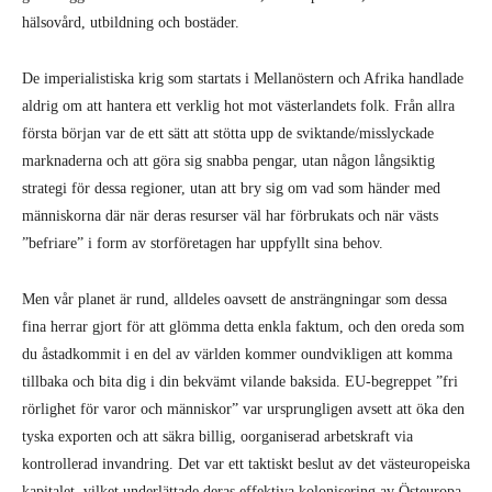
hälsovård, utbildning och bostäder.
De imperialistiska krig som startats i Mellanöstern och Afrika handlade
aldrig om att hantera ett verklig hot mot västerlandets folk. Från allra
första början var de ett sätt att stötta upp de sviktande/misslyckade
marknaderna och att göra sig snabba pengar, utan någon långsiktig
strategi för dessa regioner, utan att bry sig om vad som händer med
människorna där när deras resurser väl har förbrukats och när västs
”befriare” i form av storföretagen har uppfyllt sina behov.
Men vår planet är rund, alldeles oavsett de ansträngningar som dessa
fina herrar gjort för att glömma detta enkla faktum, och den oreda som
du åstadkommit i en del av världen kommer oundvikligen att komma
tillbaka och bita dig i din bekvämt vilande baksida. EU-begreppet ”fri
rörlighet för varor och människor” var ursprungligen avsett att öka den
tyska exporten och att säkra billig, oorganiserad arbetskraft via
kontrollerad invandring. Det var ett taktiskt beslut av det västeuropeiska
kapitalet, vilket underlättade deras effektiva kolonisering av Östeuropa