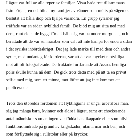
Lägret var full av alla typer av familjer. Vissa hade rest tillsammans
från början, en del bildat ny familjer av vänner som mötts på vägen och
beslutat att hålla ihop och hjälpa varandra. En grupp syrianer jag
träffade var en sådan nybildad familj. De bjöd mig att sitta ned med
dem, runt elden de byggt för att hålla sig varma under morgonen, och
berättade att de var sunniaraber som valt att inte kämpa för endera sidan
i det syriska inbördeskriget. Det jag lade märke till med dem och andra
syrier, med undantag för kurderna, var att de var mycket motvilliga
mot att bli fotograferade. De fruktade fortfarande att Assads hemliga
polis skulle kunna nå dem. De gick trots detta med på att ta en privat
selfie med mig, som ett minne, mot löftet att jag inte kommer att
publicera den.
Trots den utbredda fördomen att flyktingarna är unga, arbetsföra män,
såg jag många barn, kvinnor och äldre i lägret, samt ett chockerande
antal människor som antingen var födda handikappade eller som blivit
funktionshindrade på grund av krigsskador, utan armar och ben, och
som förflyttade sig i rullstolar eller på kryckor.