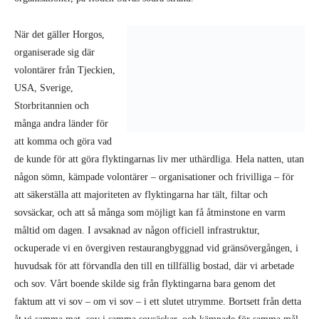
volontärer från Tjeckien,
USA, Sverige,
Storbritannien och
många andra länder för
att komma och göra vad
de kunde för att göra flyktingarnas liv mer uthärdliga. Hela natten, utan
någon sömn, kämpade volontärer – organisationer och frivilliga – för
att säkerställa att majoriteten av flyktingarna har tält, filtar och
sovsäckar, och att så många som möjligt kan få åtminstone en varm
måltid om dagen. I avsaknad av någon officiell infrastruktur,
ockuperade vi en övergiven restaurangbyggnad vid gränsövergången, i
huvudsak för att förvandla den till en tillfällig bostad, där vi arbetade
och sov. Vårt boende skilde sig från flyktingarna bara genom det
faktum att vi sov – om vi sov – i ett slutet utrymme. Bortsett från detta
åt vi samma mat, sov i samma sovsäckar, och kämpade för samma mål.
Bland de mest eftertraktade sakerna i lägret var information och