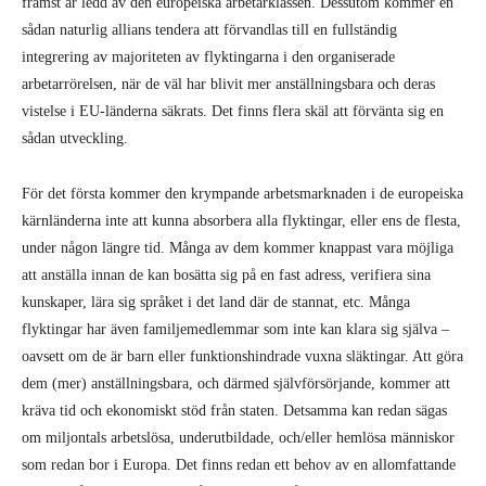
främst är ledd av den europeiska arbetarklassen. Dessutom kommer en
sådan naturlig allians tendera att förvandlas till en fullständig
integrering av majoriteten av flyktingarna i den organiserade
arbetarrörelsen, när de väl har blivit mer anställningsbara och deras
vistelse i EU-länderna säkrats. Det finns flera skäl att förvänta sig en
sådan utveckling.
För det första kommer den krympande arbetsmarknaden i de europeiska
kärnländerna inte att kunna absorbera alla flyktingar, eller ens de flesta,
under någon längre tid. Många av dem kommer knappast vara möjliga
att anställa innan de kan bosätta sig på en fast adress, verifiera sina
kunskaper, lära sig språket i det land där de stannat, etc. Många
flyktingar har även familjemedlemmar som inte kan klara sig själva –
oavsett om de är barn eller funktionshindrade vuxna släktingar. Att göra
dem (mer) anställningsbara, och därmed självförsörjande, kommer att
kräva tid och ekonomiskt stöd från staten. Detsamma kan redan sägas
om miljontals arbetslösa, underutbildade, och/eller hemlösa människor
som redan bor i Europa. Det finns redan ett behov av en allomfattande