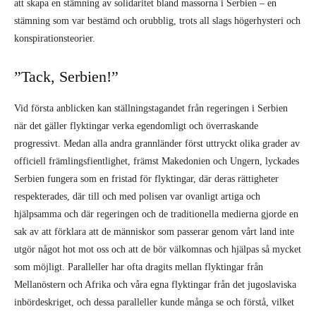
”Tack, Serbien!”
Vid första anblicken kan ställningstagandet från regeringen i Serbien
när det gäller flyktingar verka egendomligt och överraskande
progressivt. Medan alla andra grannländer först uttryckt olika grader av
officiell främlingsfientlighet, främst Makedonien och Ungern, lyckades
Serbien fungera som en fristad för flyktingar, där deras rättigheter
respekterades, där till och med polisen var ovanligt artiga och
hjälpsamma och där regeringen och de traditionella medierna gjorde en
sak av att förklara att de människor som passerar genom vårt land inte
utgör något hot mot oss och att de bör välkomnas och hjälpas så mycket
som möjligt. Paralleller har ofta dragits mellan flyktingar från
Mellanöstern och Afrika och våra egna flyktingar från det jugoslaviska
inbördeskriget, och dessa paralleller kunde många se och förstå, vilket
föranledde den stora majoriteten av människor att erbjuda hjälp. Av
denna anledning var ”Tack, Serbien!” ett av de vanligaste slagord som
skanderades av flyktingarna, upprepat så ofta att även de små barnen