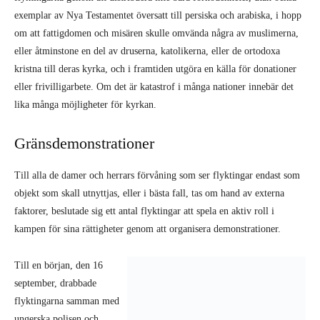
kristna till deras kyrka, och i framtiden utgöra en källa för donationer
eller frivilligarbete. Om det är katastrof i många nationer innebär det
lika många möjligheter för kyrkan.
Gränsdemonstrationer
Till alla de damer och herrars förvåning som ser flyktingar endast som
objekt som skall utnyttjas, eller i bästa fall, tas om hand av externa
faktorer, beslutade sig ett antal flyktingar att spela en aktiv roll i
kampen för sina rättigheter genom att organisera demonstrationer.
Till en början, den 16
september, drabbade
flyktingarna samman med
ungerska polisen och
lyckades till och med bryta
igenom stängslet på ett
ställe. Men en sådan taktik