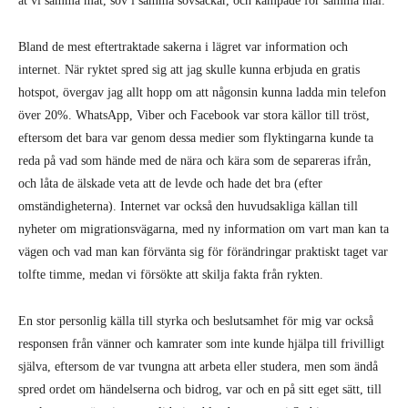
internet. När ryktet spred sig att jag skulle kunna erbjuda en gratis
hotspot, övergav jag allt hopp om att någonsin kunna ladda min telefon
över 20%. WhatsApp, Viber och Facebook var stora källor till tröst,
eftersom det bara var genom dessa medier som flyktingarna kunde ta
reda på vad som hände med de nära och kära som de separeras ifrån,
och låta de älskade veta att de levde och hade det bra (efter
omständigheterna). Internet var också den huvudsakliga källan till
nyheter om migrationsvägarna, med ny information om vart man kan ta
vägen och vad man kan förvänta sig för förändringar praktiskt taget var
tolfte timme, medan vi försökte att skilja fakta från rykten.
En stor personlig källa till styrka och beslutsamhet för mig var också
responsen från vänner och kamrater som inte kunde hjälpa till frivilligt
själva, eftersom de var tvungna att arbeta eller studera, men som ändå
spred ordet om händelserna och bidrog, var och en på sitt eget sätt, till
att skapa en stämning av solidaritet bland massorna i Serbien – en
stämning som var bestämd och orubblig, trots all slags högerhysteri och
konspirationsteorier.