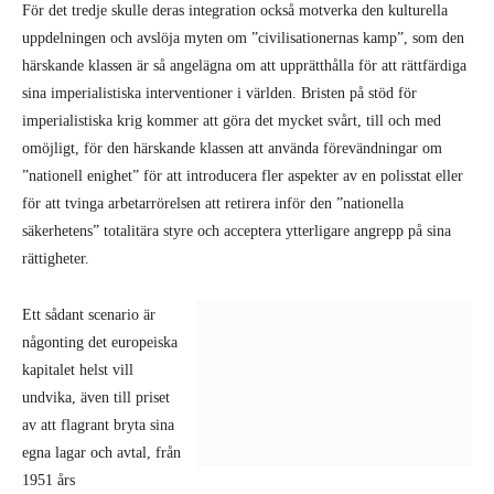
För det tredje skulle deras integration också motverka den kulturella
uppdelningen och avslöja myten om ”civilisationernas kamp”, som den
härskande klassen är så angelägna om att upprätthålla för att rättfärdiga
sina imperialistiska interventioner i världen. Bristen på stöd för
imperialistiska krig kommer att göra det mycket svårt, till och med
omöjligt, för den härskande klassen att använda förevändningar om
”nationell enighet” för att introducera fler aspekter av en polisstat eller
för att tvinga arbetarrörelsen att retirera inför den ”nationella
säkerhetens” totalitära styre och acceptera ytterligare angrepp på sina
rättigheter.
Ett sådant scenario är
någonting det europeiska
kapitalet helst vill undvika, även till priset av att flagrant bryta sina
egna lagar och avtal, från 1951 års Genèvekonvention till
Schengenavtalet.
Det är därför inte alls konstigt att EU-länderna gränsnationer, som