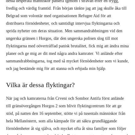
dessa desperata människor passera igenom i strävan efter en trygg,
fredlig och värdig framtid. Från början tänkte jag att jag skulle åka till
Belgrad som volontär med organisationen Refugee Aid för att
distribuera förnödenheter, och samtidigt intervjua flyktingarna och
sprida nyheter om deras situation. Men sammandrabbningen vid den
ungerska gränsen i Horgos, där den ungerska polisen slog till mot
flyktingarna med oöverträffad panisk brutalitet, fick mig att ändra mina
planer och ge mig av dit med några andra kamrater. Vi anlände efter
sammandrabbningarna, tog med så mycket förnödenheter som vi kunde,
och jag bestämde mig för att stanna och erbjuda min hjälp.
Vilka är dessa flyktingar?
När jag och kamraterna från Crveni och Sombor Antifa först anlände
till gränsövergången Horgos 2 som blivit flyktingcentrum för att ge
stöd, på natten den 16 september, stötte vi på tusentals människor från
hela Mellanöstern, som alla kämpade för att säkra grundläggande
förnödenheter åt sig själva, och mycket ofta åt sina familjer som följer