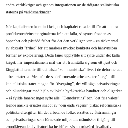
andra världskriget och genom integrationen av de tidigare stalinistiska
staterna på världsmarknaden.
När kapitalismen kom in i kris, och kapitalet rusade till för att hindra
profitkvoten/vinstmarginalerna från att falla, så syntes fasaden av
öppenhet och påstådd frihet för det den verkligen var – en täckmantel
av abstrakt ”frihet” för att maskera mycket konkreta och hänsynslösa
former av exploatering. Detta fanér uppfyllde sitt syfte under det kalla
kriget, när imperialismens mål var att framställa sig som ett ljust och
färgglatt alternativ till det trista ”kommunistiska” livet i de deformerade
arbetarstaterna. Men när dessa deformerade arbetarstater återgått till
kapitalistiska stater mogna för ”övergång”, det vill säga privatiseringar
och plundringar med hjälp av lokala byråkratiska banditer och oligarker
– så fyllde fanéret inget syfte alls. ”Demokratins” och ”det fria valets”
leende ansikte ersattes snabbt av ”den enda vägens” piska; reformistiska
politiska eftergifter till det arbetande folket ersattes av åtstramningar
och privatiseringar som förnekade miljontals människor tillgång till
grundläggande civilisatoriska bedrifter, såsom prisvärd, kvalitativ