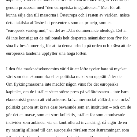
genom processen med ”den europeiska integrationen.” Men för att
kunna sälja den till massorna i Östeuropa och i resten av världen, måste
detta taktiska affärsbeslut presenteras som en princip, som en
”europeisk värdegrund,” en del av EU:s dominerande ideologi. Det är
då inte konstigt att de miljontals helt desperata människor som flyr för
sina liv bestämmer sig för att ta denna princip på orden och kräva att de
europeiska länderna uppfyller sina höga löften.
I den fria marknadsekonomins värld är ett löfte tyvärr bara så mycket
värt som den ekonomiska eller politiska makt som upprätthåller det.
Om flyktingmassorna inte medför någon vinst för det europeiska
kapitalet, om de i stället sätter större press på välfärdsstaten – inte bara
ekonomiskt genom att vid ankomst kräva mer social välfärd, men också
politiskt genom att kräva dess bevarande som en institution – och om de
gör det en masse, som ett stort kollektiv, istället för som atomiserade
individer som anländer via en kontrollerad invandring, då utgör de en
ny naturlig allierad till den europeiska rörelsen mot åtstramningar, som