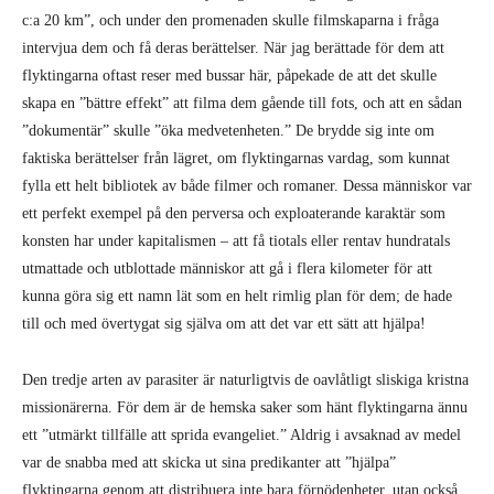
skapa en ”bättre effekt” att filma dem gående till fots, och att en sådan
”dokumentär” skulle ”öka medvetenheten.” De brydde sig inte om
faktiska berättelser från lägret, om flyktingarnas vardag, som kunnat
fylla ett helt bibliotek av både filmer och romaner. Dessa människor var
ett perfekt exempel på den perversa och exploaterande karaktär som
konsten har under kapitalismen – att få tiotals eller rentav hundratals
utmattade och utblottade människor att gå i flera kilometer för att
kunna göra sig ett namn lät som en helt rimlig plan för dem; de hade
till och med övertygat sig själva om att det var ett sätt att hjälpa!
Den tredje arten av parasiter är naturligtvis de oavlåtligt sliskiga kristna
missionärerna. För dem är de hemska saker som hänt flyktingarna ännu
ett ”utmärkt tillfälle att sprida evangeliet.” Aldrig i avsaknad av medel
var de snabba med att skicka ut sina predikanter att ”hjälpa”
flyktingarna genom att distribuera inte bara förnödenheter, utan också
exemplar av Nya Testamentet översatt till persiska och arabiska, i hopp
om att fattigdomen och misären skulle omvända några av muslimerna,
eller åtminstone en del av druserna, katolikerna, eller de ortodoxa