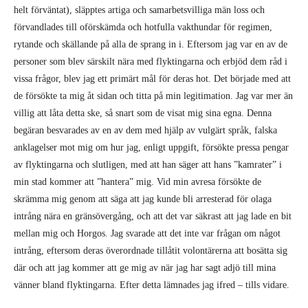
personer som blev särskilt nära med flyktingarna och erbjöd dem råd i
vissa frågor, blev jag ett primärt mål för deras hot. Det började med att
de försökte ta mig åt sidan och titta på min legitimation. Jag var mer än
villig att låta detta ske, så snart som de visat mig sina egna. Denna
begäran besvarades av en av dem med hjälp av vulgärt språk, falska
anklagelser mot mig om hur jag, enligt uppgift, försökte pressa pengar
av flyktingarna och slutligen, med att han säger att hans ”kamrater” i
min stad kommer att ”hantera” mig. Vid min avresa försökte de
skrämma mig genom att säga att jag kunde bli arresterad för olaga
intrång nära en gränsövergång, och att det var säkrast att jag lade en bit
mellan mig och Horgos. Jag svarade att det inte var frågan om något
intrång, eftersom deras överordnade tillåtit volontärerna att bosätta sig
där och att jag kommer att ge mig av när jag har sagt adjö till mina
vänner bland flyktingarna. Efter detta lämnades jag ifred – tills vidare.
Gamar
Regeringarna är inte de enda som uppvisar falsk solidaritet med