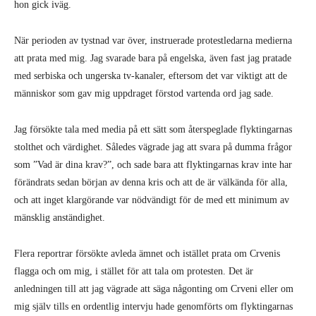
att prata med mig. Jag svarade bara på engelska, även fast jag pratade
med serbiska och ungerska tv-kanaler, eftersom det var viktigt att de
människor som gav mig uppdraget förstod vartenda ord jag sade.
Jag försökte tala med media på ett sätt som återspeglade flyktingarnas
stolthet och värdighet. Således vägrade jag att svara på dumma frågor
som ”Vad är dina krav?”, och sade bara att flyktingarnas krav inte har
förändrats sedan början av denna kris och att de är välkända för alla,
och att inget klargörande var nödvändigt för de med ett minimum av
mänsklig anständighet.
Flera reportrar försökte avleda ämnet och istället prata om Crvenis
flagga och om mig, i stället för att tala om protesten. Det är
anledningen till att jag vägrade att säga någonting om Crveni eller om
mig själv tills en ordentlig intervju hade genomförts om flyktingarnas
protest.
Naturligtvis vissnade protesten bort allteftersom fler och fler människor