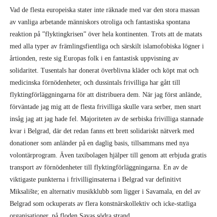
med alla typer av främlingsfientliga och särskilt islamofobiska lögner i
årtionden, reste sig Europas folk i en fantastisk uppvisning av
solidaritet. Tusentals har donerat överblivna kläder och köpt mat och
medicinska förnödenheter, och dussintals frivilliga har gått till
flyktingförläggningarna för att distribuera dem. När jag först anlände,
förväntade jag mig att de flesta frivilliga skulle vara serber, men snart
insåg jag att jag hade fel. Majoriteten av de serbiska frivilliga stannade
kvar i Belgrad, där det redan fanns ett brett solidariskt nätverk med
donationer som anländer på en daglig basis, tillsammans med nya
volontärprogram. Även taxibolagen hjälper till genom att erbjuda gratis
transport av förnödenheter till flyktingförläggningarna. En av de
viktigaste punkterna i frivilliginsaterna i Belgrad var definitivt
Miksalište; en alternativ musikklubb som ligger i Savamala, en del av
Belgrad som ockuperats av flera konstnärskollektiv och icke-statliga
organisationer, på floden Savas södra strand.
När det gäller Horgos,
organiserade sig där