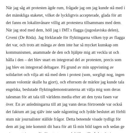
det fanns en lokalinvånare villig att protestera tillsammans med dem.
När jag stod med dem, höll jag i IMT:s flagga (jugoslaviska delen),
Crveni (De Röda). Jag förklarade för flyktingarna vilken typ av flagga
det var, och trots att många av dem inte har så mycket kunskap om
kommunismen, anammade de den och hjälpte mig att veckla ut och
hålla i den – det blev snart en integrerad del av protesten, precis som
jag blev en integrerad deltagare. På grund av min uppvisning av
solidaritet och vilja att stå med dem i protest (som, sorgligt nog, ingen
annan volontär skulle ha gjort), och eftersom de märkte jag kunde tala
engelska, beslutade flyktingdemonstranterna att välja mig som deras
talesman för att tala till världens media efter att den tysta fasen var
över. En av anledningarna till att jag vann deras förtroende var också
det faktum att jag själv inte sade någonting och lydde beslutet att förbli
stum när journalister ställde frågor. Detta beteende visade tydligt för
dem att jag inte kommit dit bara för att få min bild tagen och sedan ge
mig av, att jag var där för att stanna och hjälpa till på det sätt jag
kunde. Eftersom de inte kände till mitt namn ännu, kallade alla mig för
”Serben.”