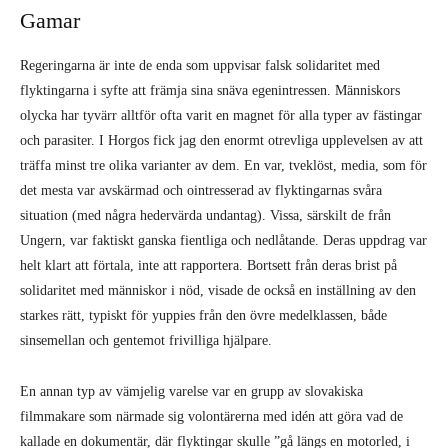
flyktingarna i syfte att främja sina snäva egenintressen. Människors
olycka har tyvärr alltför ofta varit en magnet för alla typer av fästingar
och parasiter. I Horgos fick jag den enormt otrevliga upplevelsen av att
träffa minst tre olika varianter av dem. En var, tveklöst, media, som för
det mesta var avskärmad och ointresserad av flyktingarnas svåra
situation (med några hedervärda undantag). Vissa, särskilt de från
Ungern, var faktiskt ganska fientliga och nedlåtande. Deras uppdrag var
helt klart att förtala, inte att rapportera. Bortsett från deras brist på
solidaritet med människor i nöd, visade de också en inställning av den
starkes rätt, typiskt för yuppies från den övre medelklassen, både
sinsemellan och gentemot frivilliga hjälpare.
En annan typ av vämjelig varelse var en grupp av slovakiska
filmmakare som närmade sig volontärerna med idén att göra vad de
kallade en dokumentär, där flyktingar skulle ”gå längs en motorled, i
c:a 20 km”, och under den promenaden skulle filmskaparna i fråga
intervjua dem och få deras berättelser. När jag berättade för dem att
flyktingarna oftast reser med bussar här, påpekade de att det skulle