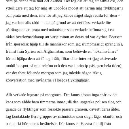
dem på denna resa mot det okända. Det tog oss ett tag att samla oss, och
ytterligare ett tag för mig att uppbåda modet att närma mig flyktingarna
och prata med dem, inte för att jag kände något slags rädsla för dem –
jag var inte alls rädd – utan på grund av att det först verkade lite
påträngande att prata med människor som verkade befinna sig i en
sådan överlevnadskamp att varje minut av deras tid var dyrbar. Bortsett
från sporadisk hjälp till de människor som jag slumpmässigt sprang in i,
främst från Syrien och Afghanistan, som behövde en ”lokalinvånare”
för att hjälpa dem att få tag i tält, filtar eller internet (jag aktiverade
mobil hotspot på min telefon och den var i princip påslagen hela tiden),
var det först följande morgon som jag inledde någon riktig
konversation med invånarna i Horgos flyktingläger.
Allt verkade lugnare på morgonen. Det fanns nästan inga spår av det
kaos som rådde bara timmarna innan, då den ungerska polisen slog och
gasade de flyktingar som försökte passera gränsen, oavsett deras ålder.
Jag kontaktade flera grupper av människor som slagit läger utanför och
bad att få höra deras berättelser. Där fanns en Hazara-familj från