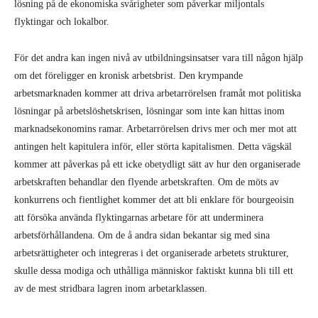
lösning på de ekonomiska svårigheter som påverkar miljontals
flyktingar och lokalbor.
För det andra kan ingen nivå av utbildningsinsatser vara till någon hjälp
om det föreligger en kronisk arbetsbrist. Den krympande
arbetsmarknaden kommer att driva arbetarrörelsen framåt mot politiska
lösningar på arbetslöshetskrisen, lösningar som inte kan hittas inom
marknadsekonomins ramar. Arbetarrörelsen drivs mer och mer mot att
antingen helt kapitulera inför, eller störta kapitalismen. Detta vägskäl
kommer att påverkas på ett icke obetydligt sätt av hur den organiserade
arbetskraften behandlar den flyende arbetskraften. Om de möts av
konkurrens och fientlighet kommer det att bli enklare för bourgeoisin
att försöka använda flyktingarnas arbetare för att underminera
arbetsförhållandena. Om de å andra sidan bekantar sig med sina
arbetsrättigheter och integreras i det organiserade arbetets strukturer,
skulle dessa modiga och uthålliga människor faktiskt kunna bli till ett
av de mest stridbara lagren inom arbetarklassen.