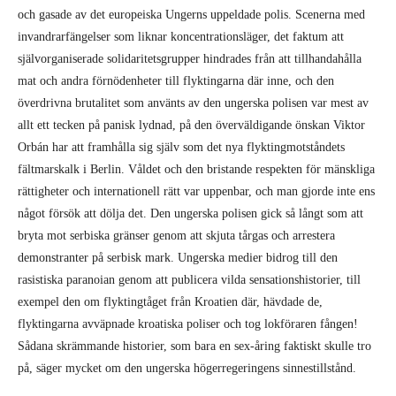
mat och andra förnödenheter till flyktingarna där inne, och den
överdrivna brutalitet som använts av den ungerska polisen var mest av
allt ett tecken på panisk lydnad, på den överväldigande önskan Viktor
Orbán har att framhålla sig själv som det nya flyktingmotståndets
fältmarskalk i Berlin. Våldet och den bristande respekten för mänskliga
rättigheter och internationell rätt var uppenbar, och man gjorde inte ens
något försök att dölja det. Den ungerska polisen gick så långt som att
bryta mot serbiska gränser genom att skjuta tårgas och arrestera
demonstranter på serbisk mark. Ungerska medier bidrog till den
rasistiska paranoian genom att publicera vilda sensationshistorier, till
exempel den om flyktingtåget från Kroatien där, hävdade de,
flyktingarna avväpnade kroatiska poliser och tog lokföraren fången!
Sådana skrämmande historier, som bara en sex-åring faktiskt skulle tro
på, säger mycket om den ungerska högerregeringens sinnestillstånd.
Tack vare Orbáns ”arbete” kunde Angela Merkel och det tyska
etablissemanget till en början kosta på sig att skicka offentliga
välkomsthälsningar till flyktingarna, medan de samtidigt krävde att