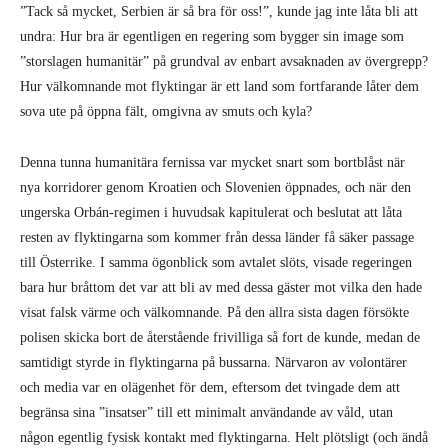
Hur välkomnande mot flyktingar är ett land som fortfarande låter dem
sova ute på öppna fält, omgivna av smuts och kyla?
Denna tunna humanitära fernissa var mycket snart som bortblåst när
nya korridorer genom Kroatien och Slovenien öppnades, och när den
ungerska Orbán-regimen i huvudsak kapitulerat och beslutat att låta
resten av flyktingarna som kommer från dessa länder få säker passage
till Österrike. I samma ögonblick som avtalet slöts, visade regeringen
bara hur bråttom det var att bli av med dessa gäster mot vilka den hade
visat falsk värme och välkomnande. På den allra sista dagen försökte
polisen skicka bort de återstående frivilliga så fort de kunde, medan de
samtidigt styrde in flyktingarna på bussarna. Närvaron av volontärer
och media var en olägenhet för dem, eftersom det tvingade dem att
begränsa sina ”insatser” till ett minimalt användande av våld, utan
någon egentlig fysisk kontakt med flyktingarna. Helt plötsligt (och ändå
helt förväntat), släpptes artiga och samarbetsvilliga män loss och
förvandlades till oförskämda och hotfulla vakthundar för regimen,
rytande och skällande på alla de sprang in i. Eftersom jag var en av de