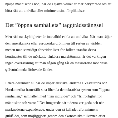
hjälpa människor i nöd, när de i själva verket är mer bekymrade om att
hitta sätt att undvika eller minimera sina förpliktelser.
Det ”öppna samhällets” taggtrådsstängsel
Men sådana skyldigheter är inte alltid enkla att undvika. När man säljer
den amerikanska eller europeiska drömmen till resten av världen,
medan man samtidigt förvrider livet för folken utanför dessa
kontinenter till de mörkaste tänkbara mardrömmar, är det verkligen
ingen överraskning att man någon gång får en massrörelse mot dessa
självutnämnda förlovade länder.
I flera decennier nu har de imperialistiska länderna i Västeuropa och
Nordamerika framställt sina liberala demokratiska system som ”öppna
samhällen,” samhällen med ”fria individer” och ”fri rörlighet för
människor och varor.” Det fungerade när tiderna var goda och när
marknaderna expanderade, under den så kallade reformismens
guldålder, som möjliggjorts genom den ekonomiska tillväxten efter