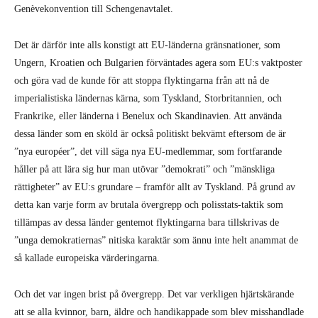
Ungern, Kroatien och Bulgarien förväntades agera som EU:s vaktposter
och göra vad de kunde för att stoppa flyktingarna från att nå de
imperialistiska ländernas kärna, som Tyskland, Storbritannien, och
Frankrike, eller länderna i Benelux och Skandinavien. Att använda
dessa länder som en sköld är också politiskt bekvämt eftersom de är
”nya européer”, det vill säga nya EU-medlemmar, som fortfarande
håller på att lära sig hur man utövar ”demokrati” och ”mänskliga
rättigheter” av EU:s grundare – framför allt av Tyskland. På grund av
detta kan varje form av brutala övergrepp och polisstats-taktik som
tillämpas av dessa länder gentemot flyktingarna bara tillskrivas de
”unga demokratiernas” nitiska karaktär som ännu inte helt anammat de
så kallade europeiska värderingarna.
Och det var ingen brist på övergrepp. Det var verkligen hjärtskärande
att se alla kvinnor, barn, äldre och handikappade som blev misshandlade
och gasade av det europeiska Ungerns uppeldade polis. Scenerna med
invandrarfängelser som liknar koncentrationsläger, det faktum att
självorganiserade solidaritetsgrupper hindrades från att tillhandahålla