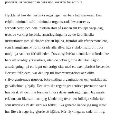
erbjöd minimalt stöd, minimala organiserade leveranser av
förnödeheter, och hela insatsen stod på randen till kollaps varje dag,
trots de verkligt heroiska ansträngningarna av de få officiella
institutioner som skickades för att hjälpa, framför allt vårdpersonalens,
som framgångsrikt förhindrade alla allvarliga sjukdomsutbrott trots
omöjliga sanitära förhållanden. Dessa osjälviska människor utförde inte
bara ett otroligt yrkesarbete, utan de också gjorde det utan någon
ansträngning, på ett lugnt och artigt sätt, med ett exemplariskt beteende.
Bortsett från dem, var det upp till kommunstyrelser och olika
självorganiserade grupper, icke-statliga organisationer och enskilda att
ge välbehövlig hjälp. Den serbiska regeringens största prestation var i
huvudsak att den inte försöka hindra dessa ansträngningar. Jag måste
erkänna att lika stolt som jag kände mig över den folkliga solidaritet
som uttryckts av det serbiska folket, lika generad kände jag mig inför
hur lite vår regering gjorde att hjälpa. När flyktingarna sade till mig,
”Tack så mycket, Serbien är så bra för oss!”, kunde jag inte låta bli att
undra: Hur bra är egentligen en regering som bygger sin image som
”storslagen humanitär” på grundval av enbart avsaknaden av övergrepp?