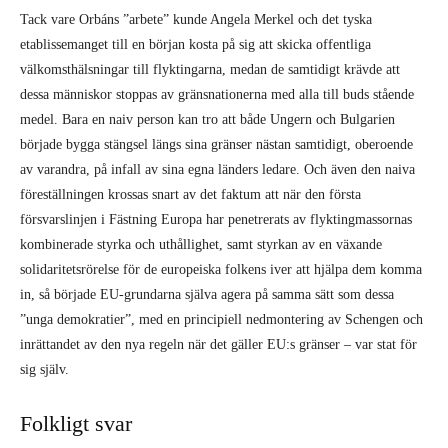
dessa människor stoppas av gränsnationerna med alla till buds stående
medel. Bara en naiv person kan tro att både Ungern och Bulgarien
började bygga stängsel längs sina gränser nästan samtidigt, oberoende
av varandra, på infall av sina egna länders ledare. Och även den naiva
föreställningen krossas snart av det faktum att när den första
försvarslinjen i Fästning Europa har penetrerats av flyktingmassornas
kombinerade styrka och uthållighet, samt styrkan av en växande
solidaritetsrörelse för de europeiska folkens iver att hjälpa dem komma
in, så började EU-grundarna själva agera på samma sätt som dessa
”unga demokratier”, med en principiell nedmontering av Schengen och
inrättandet av den nya regeln när det gäller EU:s gränser – var stat för
sig själv.
Folkligt svar
Vad de flesta europeiska stater inte räknade med var den stora massan
av vanliga arbetande människors otroliga och fantastiska spontana
reaktion på ”flyktingkrisen” över hela kontinenten. Trots att de matats