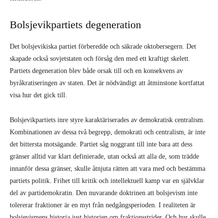
Bolsjevikpartiets degeneration
Det bolsjevikiska partiet förberedde och säkrade oktobersegern. Det
skapade också sovjetstaten och försåg den med ett kraftigt skelett.
Partiets degeneration blev både orsak till och en konsekvens av
byråkratiseringen av staten. Det är nödvändigt att åtminstone kortfattat
visa hur det gick till.
Bolsjevikpartiets inre styre karaktäriserades av demokratisk centralism.
Kombinationen av dessa två begrepp, demokrati och centralism, är inte
det bittersta motsägande. Partiet såg noggrant till inte bara att dess
gränser alltid var klart definierade, utan också att alla de, som trädde
innanför dessa gränser, skulle åtnjuta rätten att vara med och bestämma
partiets politik. Frihet till kritik och intellektuell kamp var en självklar
del av partidemokratin. Den nuvarande doktrinen att bolsjevism inte
tolererar fraktioner är en myt från nedgångsperioden. I realiteten är
bolsjevismens historia just historien om fraktionsstrider. Och hur skulle