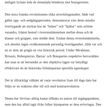
äntligen lyckats leda de missnöjda bönderna mot bourgeoisien.
Den stora franska revolutionens olika utvecklingsstadier, både vad
gäller upp- och nedgångsperioden, demonstrerar icke desto mindre
övertygande att styrkan hos de ”ledare” och ”hjältar” som avlöste
varandra, främst bestod i överensstämmelsen mellan dessa och de
klasser och grupper, som stödde dem. Endast denna överensstämmelse,
och absolut ingen ovidkommande personlig överlägsenhet, tillät var och
en av dem att prägla en viss historisk period. Under Mirabeaus,
Brissots, Robespierres, Barras’ och Bonapartes respektive herravälden
kan man se att beroendet av den objektiva lagen var betydligt
effektivare än de historiska förkämparnas speciella egenskaper.
Det är tillräckligt välkänt att varje revolution fram till dags dato har
följts av en reaktion eller till och med kontrarevolution.
Denna har förvisso aldrig kastat tillbaka en nation till utgångspunkten,
men den har alltid tagit ifrån folket lejonparten av dess erövringar. Den