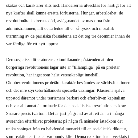
skakas och karaktärer slits ned. Händelserna utvecklas för hastigt för att
nya krafter skall kunna ersätta förlusterna. Hunger, arbetslöshet, de
revolutionära kadrernas död, avlägsnandet av massorna från
administrationen, allt detta ledde till en så fysisk och moralisk
utarmning av de parisiska förstäderna att det tog tre decennier innan de
var färdiga för ett nytt uppror.
Den sovjetiska litteraturens axiomliknande påståenden att den
borgerliga revolutionens lagar inte är ”tillämpliga” på en proletär
revolution, har inget som helst vetenskapligt innehåll.
Oktoberrevolutionens proletära karaktär bestämdes av världssituationen
och det inre styrkeförhållandets speciella växlingar. Klasserna själva
uppstod däremot under tsarismens barbari och efterbliven kapitalism
och var allt annat än ordnade för den socialistiska revolutionens krav.
Snarare precis tvärtom. Det är just på grund av att ett ännu i många
avseenden efterblivet proletariat på några få månader åstadkom det
unika språnget från en halvfeodal monarki till en socialistisk diktatur,
som reaktionen i leden var oundviklig. Denna reaktion har utvecklats i