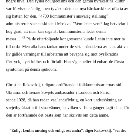
högre nivå. Den ryska bourgeoisins och den gamla byråkratins kultur
var förvisso eländig, men tyvärr måste det nya härskarskiktet ofta ta av
sig hatten för den. ”4700 kommunister i ansvarig ställning”
administrerar statsmaskinen i Moskva. ”Vem leder vem? Jag betvivlar i
hög grad, att man kan säga att kommunisterna leder denna
2
massa….”
På de efterföljande kongresserna kunde Lenin inte mer ta
till orda. Men alla hans tankar under de sista månaderna av hans aktiva
liv gällde varningar till arbetarna att beväpna sig mot byråkratins
förtryck, nyckfullhet och förfall. Han såg emellertid enbart de första
symtomen på denna sjukdom.
Christian Rakovskij, tidigare ordförande i folkkommissariernas råd i
Ukraina, och senare Sovjets ambassadör i London och Paris,
sände 1928, då han redan var landsflyktig, en kort undersökning av
sovjetbyråkratin till sina vänner, ur vilken vi flera gånger tagit citat, för
den är fortfarande det bästa som har skrivits om detta ämne.
”Enligt Lenins mening och enligt oss andra”, säger Rakovskij, ”var det