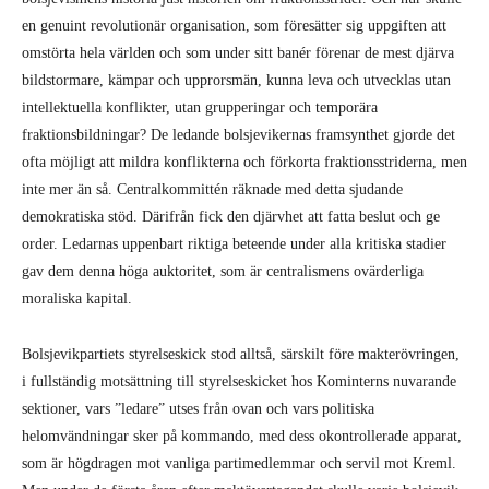
en genuint revolutionär organisation, som föresätter sig uppgiften att
omstörta hela världen och som under sitt banér förenar de mest djärva
bildstormare, kämpar och upprorsmän, kunna leva och utvecklas utan
intellektuella konflikter, utan grupperingar och temporära
fraktionsbildningar? De ledande bolsjevikernas framsynthet gjorde det
ofta möjligt att mildra konflikterna och förkorta fraktionsstriderna, men
inte mer än så. Centralkommittén räknade med detta sjudande
demokratiska stöd. Därifrån fick den djärvhet att fatta beslut och ge
order. Ledarnas uppenbart riktiga beteende under alla kritiska stadier
gav dem denna höga auktoritet, som är centralismens ovärderliga
moraliska kapital.
Bolsjevikpartiets styrelseskick stod alltså, särskilt före makterövringen,
i fullständig motsättning till styrelseskicket hos Kominterns nuvarande
sektioner, vars ”ledare” utses från ovan och vars politiska
helomvändningar sker på kommando, med dess okontrollerade apparat,
som är högdragen mot vanliga partimedlemmar och servil mot Kreml.