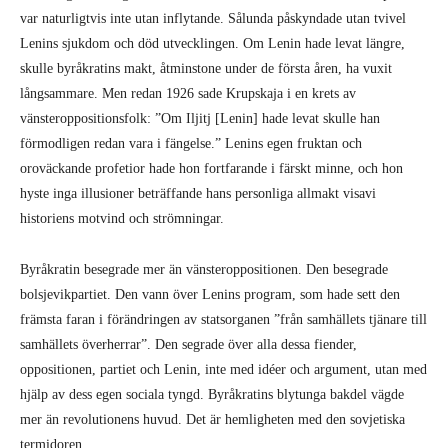
var naturligtvis inte utan inflytande. Sålunda påskyndade utan tvivel
Lenins sjukdom och död utvecklingen. Om Lenin hade levat längre,
skulle byråkratins makt, åtminstone under de första åren, ha vuxit
långsammare. Men redan 1926 sade Krupskaja i en krets av
vänsteroppositionsfolk: ”Om Iljitj [Lenin] hade levat skulle han
förmodligen redan vara i fängelse.” Lenins egen fruktan och
oroväckande profetior hade hon fortfarande i färskt minne, och hon
hyste inga illusioner beträffande hans personliga allmakt visavi
historiens motvind och strömningar.
Byråkratin besegrade mer än vänsteroppositionen. Den besegrade
bolsjevikpartiet. Den vann över Lenins program, som hade sett den
främsta faran i förändringen av statsorganen ”från samhällets tjänare till
samhällets överherrar”. Den segrade över alla dessa fiender,
oppositionen, partiet och Lenin, inte med idéer och argument, utan med
hjälp av dess egen sociala tyngd. Byråkratins blytunga bakdel vägde
mer än revolutionens huvud. Det är hemligheten med den sovjetiska
termidoren.