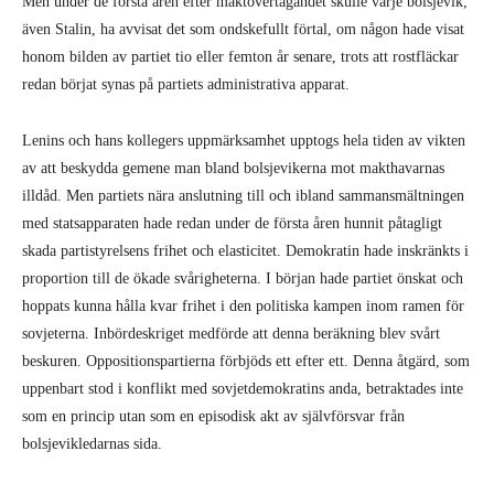
Men under de första åren efter maktövertagandet skulle varje bolsjevik,
även Stalin, ha avvisat det som ondskefullt förtal, om någon hade visat
honom bilden av partiet tio eller femton år senare, trots att rostfläckar
redan börjat synas på partiets administrativa apparat.
Lenins och hans kollegers uppmärksamhet upptogs hela tiden av vikten
av att beskydda gemene man bland bolsjevikerna mot makthavarnas
illdåd. Men partiets nära anslutning till och ibland sammansmältningen
med statsapparaten hade redan under de första åren hunnit påtagligt
skada partistyrelsens frihet och elasticitet. Demokratin hade inskränkts i
proportion till de ökade svårigheterna. I början hade partiet önskat och
hoppats kunna hålla kvar frihet i den politiska kampen inom ramen för
sovjeterna. Inbördeskriget medförde att denna beräkning blev svårt
beskuren. Oppositionspartierna förbjöds ett efter ett. Denna åtgärd, som
uppenbart stod i konflikt med sovjetdemokratins anda, betraktades inte
som en princip utan som en episodisk akt av självförsvar från
bolsjevikledarnas sida.