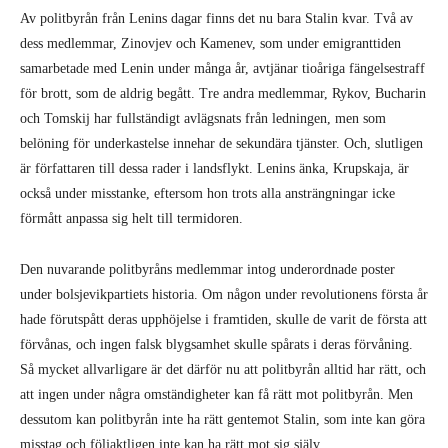
Av politbyrån från Lenins dagar finns det nu bara Stalin kvar. Två av
dess medlemmar, Zinovjev och Kamenev, som under emigranttiden
samarbetade med Lenin under många år, avtjänar tioåriga fängelsestraff
för brott, som de aldrig begått. Tre andra medlemmar, Rykov, Bucharin
och Tomskij har fullständigt avlägsnats från ledningen, men som
belöning för underkastelse innehar de sekundära tjänster. Och, slutligen
är författaren till dessa rader i landsflykt. Lenins änka, Krupskaja, är
också under misstanke, eftersom hon trots alla ansträngningar icke
förmått anpassa sig helt till termidoren.
Den nuvarande politbyråns medlemmar intog underordnade poster
under bolsjevikpartiets historia. Om någon under revolutionens första år
hade förutspått deras upphöjelse i framtiden, skulle de varit de första att
förvånas, och ingen falsk blygsamhet skulle spårats i deras förvåning.
Så mycket allvarligare är det därför nu att politbyrån alltid har rätt, och
att ingen under några omständigheter kan få rätt mot politbyrån. Men
dessutom kan politbyrån inte ha rätt gentemot Stalin, som inte kan göra
misstag och följaktligen inte kan ha rätt mot sig själv.