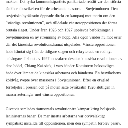
makten. Det tyska kommunistpartiets panikartade reträtt var den största
tänkbara besvikelsen för de arbetande massorna i Sovjetunionen. Den
sovjetiska byråkratin öppnade direkt en kampanj mot teorin om den
”ständiga revolutionen”, och tilldelade vänsteroppositionen det första
brutala slaget. Under åren 1926 och 1927 upplevde befolkningen i
Sovjetunionen en ny strömning av hopp. Alla ögon vändes nu mot öster
där det kinesiska revolutionsdramat utspelades. Vänsteroppositionen
hade hämtat sig från de tidigare slagen och rekryterade en rad nya
anhängare. I slutet av 1927 massakrerades den kinesiska revolutionen av
dess bödel, Chiang Kai-shek, i vars händer Komintern bokstavligen
hade över lämnat de kinesiska arbetarna och bönderna. En besvikelsens
köldvåg svepte över massorna i Sovjetunionen. Efter en otyglad
förföljelse i pressen och på möten satte byråkratin 1928 slutligen in
massarresteringar mot vänsteroppositionen.
Givetvis samlades tiotusentals revolutionära kämpar kring bolsjevik-
leninisternas baner. De mer insatta arbetarna var otvivelaktigt
sympatiskt inställda till oppositionen, men den sympatin förblev passiv.