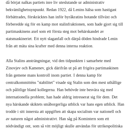
då börjat nalkas partiets inre liv uteslutande ur administrativ
bekvämlighetssynpunkt. Redan 1922, då Lenins hälsa som hastigast
förbättrades, förskräcktes han inför byråkratins hotande tillväxt och
förberedde sig för en kamp mot stalinfraktionen, som hade gjort sig till
partimaskinens axel som ett första steg mot behärskandet av
statsmaskineriet. Ett nytt slaganfall och därpå döden hindrade Lenin
från att mäta sina krafter med denna interna reaktion.
Alla Stalins ansträngningar, vid den tidpunkten i samarbete med
Zinovjev och Kamenev, gick därifrån ut på att frigöra partimaskinen
från gemene mans kontroll inom partiet. I denna kamp för
centralkommitténs ”stabilitet” visade sig Stalin som den mest uthållige
och pålitlige bland kollegerna. Han behövde inte besvära sig med
internationella problem; han hade aldrig intresserat sig för dem. Det
nya härskande skiktets småborgerliga utblick var hans egen utblick. Han
trodde i sitt innersta att uppgiften att skapa socialism var nationell och
av naturen något administrativt. Han såg på Komintern som ett
nödvändigt ont, som så vitt möjligt skulle användas för utrikespolitiska