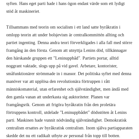
syften. Hans eget parti hade i hans ögon endast värde som ett lydigt
stöd åt maskineriet.
Tillsammans med teorin om socialism i ett land satte byråkratin i
omlopp teorin att under bolsjevism är centralkommittén allting och
partiet ingenting. Denna andra teori förverkligades i alla fall med större
framgång än den första. Genom att utnyttja Lenins död, tillkännagav
den härskande gruppen ett ”Leninuppbåd”. Partiets portar, alltid
noggrant vaktade, slogs upp på vid gavel. Arbetare, kontorister,
småfunktionärer strömmade in i massor. Det politiska syftet med denna
manöver var att upplösa den revolutionära förtruppen i rått
människomaterial, utan erfarenhet och självständighet, men ändå med
den gamla vanan att underkasta sig auktoriteter. Planen var
framgångsrik. Genom att frigöra byråkratin från den proletära
förtruppens kontroll, utdelade ”Leninuppbådet” dödsstöten åt Lenins
parti. Maskinen hade vunnit nödvändig självständighet. Demokratisk
centralism ersattes av byråkratisk centralism. Inom själva partiapparaten
skedde det nu ett radikalt utbyte av personal från topp till botten.