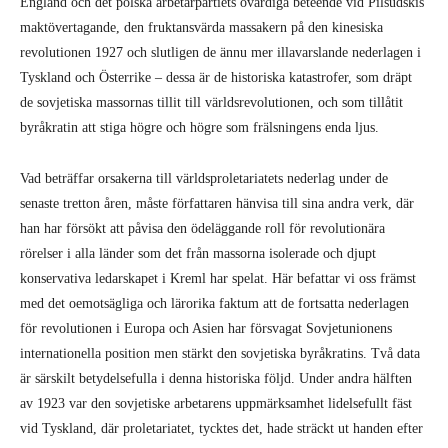
England och det polska arbetarpartiets ovärdiga beteende vid Pilsudskis
maktövertagande, den fruktansvärda massakern på den kinesiska
revolutionen 1927 och slutligen de ännu mer illavarslande nederlagen i
Tyskland och Österrike – dessa är de historiska katastrofer, som dräpt
de sovjetiska massornas tillit till världsrevolutionen, och som tillåtit
byråkratin att stiga högre och högre som frälsningens enda ljus.
Vad beträffar orsakerna till världsproletariatets nederlag under de
senaste tretton åren, måste författaren hänvisa till sina andra verk, där
han har försökt att påvisa den ödeläggande roll för revolutionära
rörelser i alla länder som det från massorna isolerade och djupt
konservativa ledarskapet i Kreml har spelat. Här befattar vi oss främst
med det oemotsägliga och lärorika faktum att de fortsatta nederlagen
för revolutionen i Europa och Asien har försvagat Sovjetunionens
internationella position men stärkt den sovjetiska byråkratins. Två data
är särskilt betydelsefulla i denna historiska följd. Under andra hälften
av 1923 var den sovjetiske arbetarens uppmärksamhet lidelsefullt fäst
vid Tyskland, där proletariatet, tycktes det, hade sträckt ut handen efter