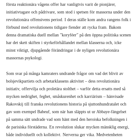
första reaktionära vågens offer har vanligtvis varit de pionjärer,
initiativtagare och pådrivare, som stod i spetsen för massorna under den
revolutionära offensivens period. I deras ställe kom andra rangens folk i
förbund med revolutionens tidigare fiender att rycka fram. Bakom
denna dramatiska duell mellan ”koryféer” på den öppna politiska scenen
har det skett skiften i styrkeförhållandet mellan klasserna och, icke
minst viktigt, djupgående förändringar i de nyligen revolutionära
massornas psykologi.
Som svar på många kamraters undrande frågor om vad det blivit av
bolsjevikpartiets och arbetarklassens aktivitet – dess revolutionära
initiativ, offervilja och proletära stolthet – varför detta ersatts med så
mycken nedrighet, feghet, småskurenhet och karriärism – hänvisade
Rakovskij till franska revolutionens historia på sjuttonhundratalet och
gav som exempel Babeuf, som när han släppts ut ur Abbaye-fängelset
på samma sätt undrade vad som hänt med den heroiska befolkningen i
de parisiska förstäderna. En revolution slukar mycken mänsklig energi,
både individuellt och kollektivt. Nerverna ger vika. Medvetenheten