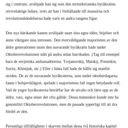
sig i centrum, avslöjade han sig som den termidorianska byråkratins
otvivelaktige ledare, trots att han i förhållande till massorna och
revolutionshändelserna hade varit en andra rangens figur.
Den nya härskande kasten avslöjade snart sina egna idéer, böjelser och
ännu viktigare sina intressen. Den överväldigande majoriteten av den
äldre generationen inom den nuvarande byråkratin hade under
Oktoberrevolutionen stått på andra sidan barrikaden. (Tag till exempel
bara de sovjetiska ambassadörerna: Trojanovskij, Maiskij, Potemkin,
Suritz, Khintjuk, etc.) Eller i bästa fall hade de hållit sig utanför
striden. De av de nuvarande byråkraterna, som under oktoberdagarna
fanns i bolsjeviklägret, spelade i majoritetens fall ingen betydande roll.
Vad de yngre byråkraterna beträffar har de utvalts och lärts upp av de
äldre, vars, egna söner det ofta gällde. Dessa människor kunde inte ha
genomfört Oktoberrevolutionen, men de passade ypperligt till att dra
fördel av den.
Personliga tillfälligheter i skarven mellan dessa två historiska kapitel