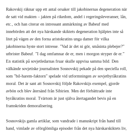
Rakovskij räknar upp ett antal orsaker till jakobinernas degeneration när
de satt vid makten – jakten på rikedom, andel i regeringsleveranser, lån,
etc., och han citerar en intressant anmärkning av Babeuf med
innebörden att det nya härskande skiktets degeneration hjälptes inte så
litet på vägen av den forna aristokratins unga damer för vilka
jakobinerna hyste stort intresse. ”Vad är det ni gör, småsinta plebejer?”
utbrister Babeuf. ”I dag omfamnar de er, men i morgon stryper de er.”
En statistik på sovjetledarnas fruar skulle uppvisa samma bild. Den
välkände sovjetiske journalisten Sosnovskij pekade på den speciella roll,
som ”bil-harem-faktorn” spelade vid utformningen av sovjetbyråkratins
moral. Det är sant att Sosnovskij följde Rakovskijs exempel, gjorde
avbön och blev återsänd från Sibirien. Men det förbättrade inte
byråkratins moral. Tvärtom är just själva återtagandet bevis på en
framskriden demoralisering.
Sosnovskijs gamla artiklar, som vandrade i manuskript från hand till
hand, vimlade av oförglömliga episoder från det nya härskarskiktets liv,