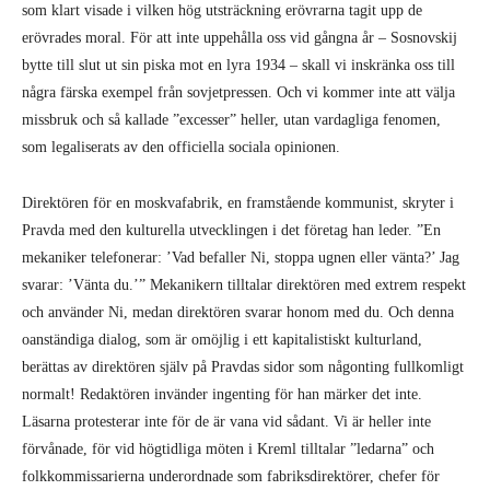
som klart visade i vilken hög utsträckning erövrarna tagit upp de
erövrades moral. För att inte uppehålla oss vid gångna år – Sosnovskij
bytte till slut ut sin piska mot en lyra 1934 – skall vi inskränka oss till
några färska exempel från sovjetpressen. Och vi kommer inte att välja
missbruk och så kallade ”excesser” heller, utan vardagliga fenomen,
som legaliserats av den officiella sociala opinionen.
Direktören för en moskvafabrik, en framstående kommunist, skryter i
Pravda med den kulturella utvecklingen i det företag han leder. ”En
mekaniker telefonerar: ’Vad befaller Ni, stoppa ugnen eller vänta?’ Jag
svarar: ’Vänta du.’” Mekanikern tilltalar direktören med extrem respekt
och använder Ni, medan direktören svarar honom med du. Och denna
oanständiga dialog, som är omöjlig i ett kapitalistiskt kulturland,
berättas av direktören själv på Pravdas sidor som någonting fullkomligt
normalt! Redaktören invänder ingenting för han märker det inte.
Läsarna protesterar inte för de är vana vid sådant. Vi är heller inte
förvånade, för vid högtidliga möten i Kreml tilltalar ”ledarna” och
folkkommissarierna underordnade som fabriksdirektörer, chefer för