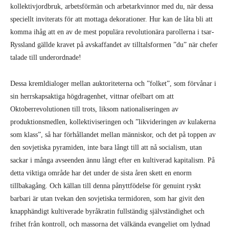
kollektivjordbruk, arbetsförmän och arbetarkvinnor med du, när dessa
speciellt inviterats för att mottaga dekorationer. Hur kan de låta bli att
komma ihåg att en av de mest populära revolutionära parollerna i tsar-
Ryssland gällde kravet på avskaffandet av tilltalsformen ”du” när chefer
talade till underordnade!
Dessa kremldialoger mellan auktoriteterna och ”folket”, som förvånar i
sin herrskapsaktiga högdragenhet, vittnar ofelbart om att
Oktoberrevolutionen till trots, liksom nationaliseringen av
produktionsmedlen, kollektiviseringen och ”likvideringen av kulakerna
som klass”, så har förhållandet mellan människor, och det på toppen av
den sovjetiska pyramiden, inte bara långt till att nå socialism, utan
sackar i många avseenden ännu långt efter en kultiverad kapitalism. På
detta viktiga område har det under de sista åren skett en enorm
tillbakagång. Och källan till denna pånyttfödelse för genuint ryskt
barbari är utan tvekan den sovjetiska termidoren, som har givit den
knapphändigt kultiverade byråkratin fullständig självständighet och
frihet från kontroll, och massorna det välkända evangeliet om lydnad