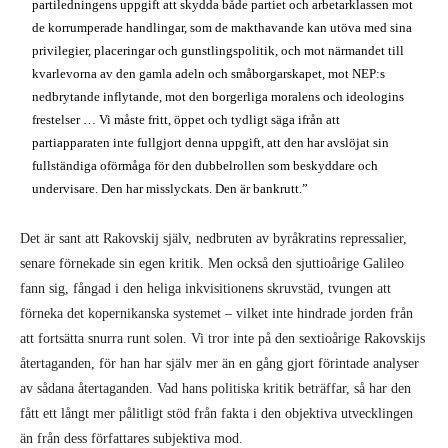
partiledningens uppgift att skydda både partiet och arbetarklassen mot
de korrumperade handlingar, som de makthavande kan utöva med sina
privilegier, placeringar och gunstlingspolitik, och mot närmandet till
kvarlevorna av den gamla adeln och småborgarskapet, mot NEP:s
nedbrytande inflytande, mot den borgerliga moralens och ideologins
frestelser … Vi måste fritt, öppet och tydligt säga ifrån att
partiapparaten inte fullgjort denna uppgift, att den har avslöjat sin
fullständiga oförmåga för den dubbelrollen som beskyddare och
undervisare. Den har misslyckats. Den är bankrutt.”
Det är sant att Rakovskij själv, nedbruten av byråkratins repressalier,
senare förnekade sin egen kritik. Men också den sjuttioårige Galileo
fann sig, fångad i den heliga inkvisitionens skruvstäd, tvungen att
förneka det kopernikanska systemet – vilket inte hindrade jorden från
att fortsätta snurra runt solen. Vi tror inte på den sextioårige Rakovskijs
återtaganden, för han har själv mer än en gång gjort förintade analyser
av sådana återtaganden. Vad hans politiska kritik beträffar, så har den
fått ett långt mer pålitligt stöd från fakta i den objektiva utvecklingen
än från dess författares subjektiva mod.