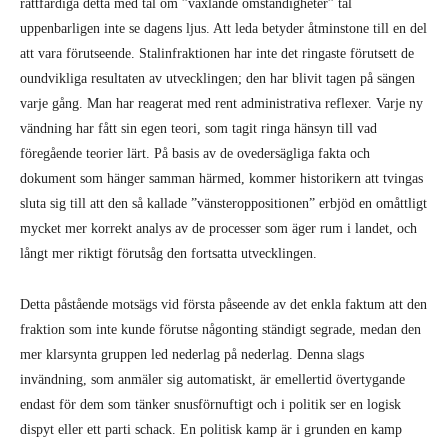
rättfärdiga detta med tal om ”växlande omständigheter” tål
uppenbarligen inte se dagens ljus. Att leda betyder åtminstone till en del
att vara förutseende. Stalinfraktionen har inte det ringaste förutsett de
oundvikliga resultaten av utvecklingen; den har blivit tagen på sängen
varje gång. Man har reagerat med rent administrativa reflexer. Varje ny
vändning har fått sin egen teori, som tagit ringa hänsyn till vad
föregående teorier lärt. På basis av de ovedersägliga fakta och
dokument som hänger samman härmed, kommer historikern att tvingas
sluta sig till att den så kallade ”vänsteroppositionen” erbjöd en omåttligt
mycket mer korrekt analys av de processer som äger rum i landet, och
långt mer riktigt förutsåg den fortsatta utvecklingen.
Detta påstående motsägs vid första påseende av det enkla faktum att den
fraktion som inte kunde förutse någonting ständigt segrade, medan den
mer klarsynta gruppen led nederlag på nederlag. Denna slags
invändning, som anmäler sig automatiskt, är emellertid övertygande
endast för dem som tänker snusförnuftigt och i politik ser en logisk
dispyt eller ett parti schack. En politisk kamp är i grunden en kamp