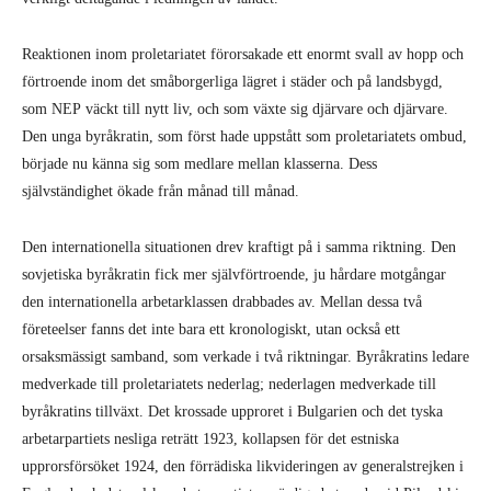
Reaktionen inom proletariatet förorsakade ett enormt svall av hopp och
förtroende inom det småborgerliga lägret i städer och på landsbygd,
som NEP väckt till nytt liv, och som växte sig djärvare och djärvare.
Den unga byråkratin, som först hade uppstått som proletariatets ombud,
började nu känna sig som medlare mellan klasserna. Dess
självständighet ökade från månad till månad.
Den internationella situationen drev kraftigt på i samma riktning. Den
sovjetiska byråkratin fick mer självförtroende, ju hårdare motgångar
den internationella arbetarklassen drabbades av. Mellan dessa två
företeelser fanns det inte bara ett kronologiskt, utan också ett
orsaksmässigt samband, som verkade i två riktningar. Byråkratins ledare
medverkade till proletariatets nederlag; nederlagen medverkade till
byråkratins tillväxt. Det krossade upproret i Bulgarien och det tyska
arbetarpartiets nesliga reträtt 1923, kollapsen för det estniska
upprorsförsöket 1924, den förrädiska likvideringen av generalstrejken i