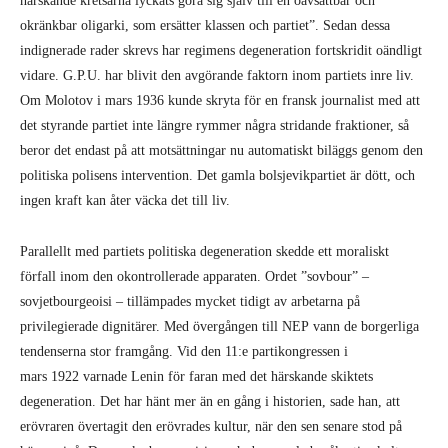
härskande kretsarna lyckats göra sig själv till en oavsättbar och
okränkbar oligarki, som ersätter klassen och partiet”. Sedan dessa
indignerade rader skrevs har regimens degeneration fortskridit oändligt
vidare. G.P.U. har blivit den avgörande faktorn inom partiets inre liv.
Om Molotov i mars 1936 kunde skryta för en fransk journalist med att
det styrande partiet inte längre rymmer några stridande fraktioner, så
beror det endast på att motsättningar nu automatiskt biläggs genom den
politiska polisens intervention. Det gamla bolsjevikpartiet är dött, och
ingen kraft kan åter väcka det till liv.
Parallellt med partiets politiska degeneration skedde ett moraliskt
förfall inom den okontrollerade apparaten. Ordet ”sovbour” –
sovjetbourgeoisi – tillämpades mycket tidigt av arbetarna på
privilegierade dignitärer. Med övergången till NEP vann de borgerliga
tendenserna stor framgång. Vid den 11:e partikongressen i
mars 1922 varnade Lenin för faran med det härskande skiktets
degeneration. Det har hänt mer än en gång i historien, sade han, att
erövraren övertagit den erövrades kultur, när den sen senare stod på