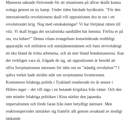
Massorna saknade förtroende för att situationen på allvar skulle kunna
svänga genom en ny kamp. Under tiden hävdade byråkratin: ”För den
internationella revolutionens skull vill oppositionen dra in oss i ett
revolutionärt krig. Nog med omskakningar! Vi har förtjänat rätten till
vila. Vi skall bygga det socialistiska samhället här hemma. Förlita er på
oss, era ledare!” Denna vilans evangelium konsoliderade orubbligt
apparatjiki och militären och statstjänstemännen och fann otvivelaktigt
ett eko bland de trötta arbetarna, och än mer bland bondemassorna. Kan
det verkligen vara så, frågade de sig, att oppositionen är beredd att
offra Sovjetunionens intressen för idén om en ”ständig revolution”? I
själva verket hade striden stått om sovjetstatens livsintressen.
Kominterns felaktiga politik i Tyskland resulterade tio år senare i
Hitlers seger – det vill säga i en hotande krigsfara från väster. Och den
inte mindre felaktiga politiken i Kina stärkte den japanska
imperialismen och förde faran från öster betydligt närmare. Men
reaktionsperioder utmärker sig framför allt genom avsaknad av modigt
tänkande.