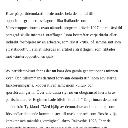
Krav på partidemokrati hörde under hela denna tid till
oppositionsgruppernas slagord, lika ihållande som hopplöst.
Vänsteroppositionens ovan nämnda program krävde 1927 att en särskild
paragraf skulle införas i strafflagen ”som bestraffar varje direkt eller
indirekt förföljelse av en arbetare, som riktat kritik, på samma sätt som
ett statsbrott”. I stället infördes en artikel i strafflagen, som riktades
mot vänsteroppositionen själv.
Av partidemokrati fanns det nu bara den gamla generationens minnen
kvar. Och tillsammans därmed försvann demokratin inom sovjeterna,
fackföreningarna, kooperativen samt inom kultur- och
sportföreningarna. Över alla dessa styr nu en obegränsad hierarki av
partisekreterare. Regimen hade blivit ”totalitär” långt innan detta ord
anlänt från Tyskland. ”Med hjälp av demoraliserande metoder, som
förvandlar tänkande kommunister till maskiner och som förstör vilja,
karaktär och mänsklig värdighet”, skrev Rakovskij 1928, ”har de