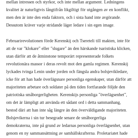
mellan intressen och styrkor, och inte mellan argument. Ledningens
kvalitet är naturligtvis långtifrån likgiltigt för utgången av en konflikt,
men den är inte den enda faktorn, och i sista hand inte avgörande.
Dessutom kräver varje stridande läger ledare i sin egen image.
Februarirevolutionen förde Kerenskij och Tsereteli till makten, inte för
att de var ”klokare” eller ”slugare” än den härskande tsaristiska klicken,
utan därför att de åtminstone temporärt representerade folkets
revolutionära massor i deras revolt mot den gamla regimen. Kerenskij
lyckades tvinga Lenin under jorden och fängsla andra bolsjevikledare,
icke för att han hade överlägsnare personliga egenskaper, utan därför att
majoriteten arbetare och soldater på den tiden fortfarande följde den
patriotiska småborgerligheten. Kerenskijs personliga ”överlägsenhet”,
om det är lämpligt att använda ett sådant ord i detta sammanhang,
bestod däri att han inte såg längre än den överväldigande majoriteten.
Bolsjevikerna i sin tur besegrade senare de småborgerliga
demokraterna, inte på grund av ledarnas personliga överlägsenhet, utan
genom en ny sammansättning av samhällskrafterna. Proletariatet hade