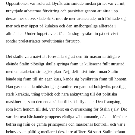
Oppositionen var isolerad. Byråkratin smidde medan järnet var varmt,
utnyttjade arbetarnas förvirring och passivitet genom att sätta upp
dessas mer outvecklade skikt mot de mer avancerade, och förlitade sig
mer och mer öppet på kulaken och den småborgerlige allierade i
allmänhet. Under loppet av ett fåtal år slog byråkratin på det viset
sönder proletariatets revolutionära förtrupp.
Det skulle vara naivt att föreställa sig att den för massorna tidigare
okände Stalin plötsligt skulle springa fram ur kulisserna fullt utrustad
med en utarbetad strategisk plan. Nej, definitivt inte. Innan Stalin
kände sig fram till sin egen kurs, kände sig byråkratin fram till honom.
Han gav den alla nödvändiga garantier: en gammal bolsjeviks prestige,
stark karaktär, trång utblick och nära anknytning till det politiska
maskineriet, som den enda källan till sitt inflytande. Den framgång,
som kom honom till del, var först en överraskning för Stalin själv. Det
var den nya härskande gruppens vänliga välkomnande, då den försökte
befria sig från de gamla principerna och massornas kontroll, och var i
behov av en pålitlig medlare i dess inre affärer. Så snart Stalin befann