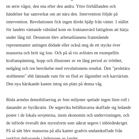
en serie vågor, den ena efter den andra. Yttre förhållanden och
händelser har samverkat om att nära den. Intervention följde på
intervention. Revolutionen fick ingen direkt hjälp från väster. I stället
för landets väntande välstånd kom en fruktansvärd fattigdom att härja
under lång tid. Dessutom blev arbetarklassens framstående
representanter antingen dödade eller också steg de ett stycke över
massorna och bröt sig loss. Och på så vis avlöstes en exempellös
kraftanspänning, hopp och illusioner av en lång period av trötthet,
nedgång och ren besvikelse med revolutionens resultat. Den ”proletära
stolthetens” ebb lämnade rum för en flod av lågsinthet och karriärism.
Den nya härskande kasten intog sin plats på denna våg.
Röda arméns demobilisering av fem miljoner spelade ingen liten roll i
danandet av byråkratin. De segerrika befälhavarna skaffade sig ledande
poster i de lokala sovjeterna, inom ekonomin och undervisningen, och
de införde överallt den styresform som säkrat segern i inbördeskriget.
På så sätt blev massorna på alla kanter gradvis undanskuffade från
verkligt deltagande i ledningen av landet.