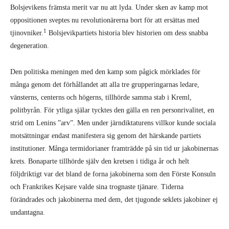
Bolsjevikens främsta merit var nu att lyda. Under sken av kamp mot
oppositionen sveptes nu revolutionärerna bort för att ersättas med
1
tjinovniker.
Bolsjevikpartiets historia blev historien om dess snabba
degeneration.
Den politiska meningen med den kamp som pågick mörklades för
många genom det förhållandet att alla tre grupperingarnas ledare,
vänsterns, centerns och högerns, tillhörde samma stab i Kreml,
politbyrån. För ytliga själar tycktes den gälla en ren personrivalitet, en
strid om Lenins ”arv”. Men under järndiktaturens villkor kunde sociala
motsättningar endast manifestera sig genom det härskande partiets
institutioner. Många termidorianer framträdde på sin tid ur jakobinernas
krets. Bonaparte tillhörde själv den kretsen i tidiga år och helt
följdriktigt var det bland de forna jakobinerna som den Förste Konsuln
och Frankrikes Kejsare valde sina trognaste tjänare. Tiderna
förändrades och jakobinerna med dem, det tjugonde seklets jakobiner ej
undantagna.