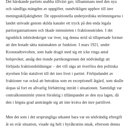
Det härskande partiets snabba tillväxt gav, tillsammans med den nya
och oändliga mängden av uppgifter, oundvikligen upphov till inre
meningsskiljaktigheter. De oppositionella underjordiska strömningarna i
landet utövade genom skilda kanaler ett tryck på den enda legala
partiorganisationen och ökade intensiteten i fraktionsstriden. I det
ögonblick inbördeskriget var över, tog denna strid så tillspetsade former
att den hotade sätta statsmakten ur funktion. I mars 1921, under
Kronstadtrevolten, som hade dragit med sig ett icke ringa antal
bolsjeviker, ansåg den tionde partikongressen det nödvändigt att
förbjuda fraktionsbildningar – det vill säga att överföra den politiska
styrelsen från statslivet till det inre livet i partiet. Förbjudandet av
fraktioner var också att betraktas som en exceptionell åtgärd, som skulle
slopas så fort en allvarlig förbättring inträtt i situationen. Samtidigt var
centralkommittén ytterst försiktig i tillämpandet av den nya lagen, då
den i högsta grad ansträngde sig att inte kväva det inre partilivet.
Men det som i det ursprungliga utkastet bara var en nödvändig eftergift
åt en svår situation, visade sig helt i byråkratins smak, eftersom denna