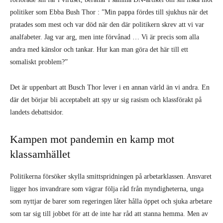
politiker som Ebba Bush Thor : ”Min pappa fördes till sjukhus när det
pratades som mest och var död när den där politikern skrev att vi var
analfabeter. Jag var arg, men inte förvånad … Vi är precis som alla
andra med känslor och tankar. Hur kan man göra det här till ett
somaliskt problem?”
Det är uppenbart att Busch Thor lever i en annan värld än vi andra. En
där det börjar bli acceptabelt att spy ur sig rasism och klassförakt på
landets debattsidor.
Kampen mot pandemin en kamp mot
klassamhället
Politikerna försöker skylla smittspridningen på arbetarklassen. Ansvaret
ligger hos invandrare som vägrar följa råd från myndigheterna, unga
som nyttjar de barer som regeringen låter hålla öppet och sjuka arbetare
som tar sig till jobbet för att de inte har råd att stanna hemma. Men av