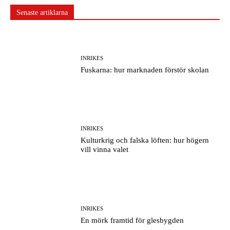
Senaste artiklarna
INRIKES
Fuskarna: hur marknaden förstör skolan
INRIKES
Kulturkrig och falska löften: hur högern
vill vinna valet
INRIKES
En mörk framtid för glesbygden