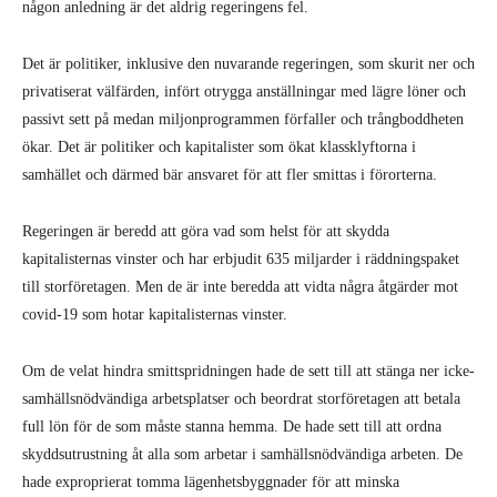
någon anledning är det aldrig regeringens fel.
Det är politiker, inklusive den nuvarande regeringen, som skurit ner och
privatiserat välfärden, infört otrygga anställningar med lägre löner och
passivt sett på medan miljonprogrammen förfaller och trångboddheten
ökar. Det är politiker och kapitalister som ökat klassklyftorna i
samhället och därmed bär ansvaret för att fler smittas i förorterna.
Regeringen är beredd att göra vad som helst för att skydda
kapitalisternas vinster och har erbjudit 635 miljarder i räddningspaket
till storföretagen. Men de är inte beredda att vidta några åtgärder mot
covid-19 som hotar kapitalisternas vinster.
Om de velat hindra smittspridningen hade de sett till att stänga ner icke-
samhällsnödvändiga arbetsplatser och beordrat storföretagen att betala
full lön för de som måste stanna hemma. De hade sett till att ordna
skyddsutrustning åt alla som arbetar i samhällsnödvändiga arbeten. De
hade exproprierat tomma lägenhetsbyggnader för att minska