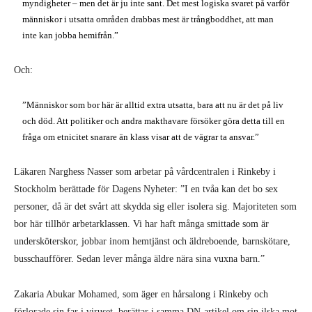
myndigheter – men det är ju inte sant. Det mest logiska svaret på varför
människor i utsatta områden drabbas mest är trångboddhet, att man
inte kan jobba hemifrån.”
Och:
”Människor som bor här är alltid extra utsatta, bara att nu är det på liv
och död. Att politiker och andra makthavare försöker göra detta till en
fråga om etnicitet snarare än klass visar att de vägrar ta ansvar.”
Läkaren Narghess Nasser som arbetar på vårdcentralen i Rinkeby i
Stockholm berättade för Dagens Nyheter: ”I en tvåa kan det bo sex
personer, då är det svårt att skydda sig eller isolera sig. Majoriteten som
bor här tillhör arbetarklassen. Vi har haft många smittade som är
undersköterskor, jobbar inom hemtjänst och äldreboende, barnskötare,
busschaufförer. Sedan lever många äldre nära sina vuxna barn.”
Zakaria Abukar Mohamed, som äger en hårsalong i Rinkeby och
förlorade sin far i viruset, berättar i samma DN-artikel om sin ilska mot