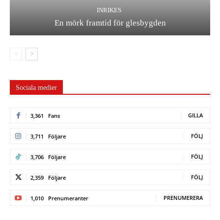
INRIKES
En mörk framtid för glesbygden
Sociala medier
GILLA
3,361
Fans
FÖLJ
3,711
Följare
FÖLJ
3,706
Följare
FÖLJ
2,359
Följare
PRENUMERERA
1,010
Prenumeranter