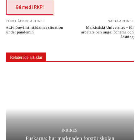
Gå med i RKP!
FÖREGÅENDE ARTIKEL
NÄSTA ARTIKEL
#Livförevinst: städarnas situation
Marxistiskt Universitet – för
under pandemin
arbetare och unga: Schema och
läsning
Relaterade artiklar
INRIKES
Fuskarna: hur marknaden förstör skolan