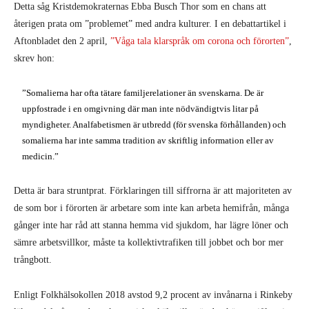
Detta såg Kristdemokraternas Ebba Busch Thor som en chans att
återigen prata om ”problemet” med andra kulturer. I en debattartikel i
Aftonbladet den 2 april,
”Våga tala klarspråk om corona och förorten”
,
skrev hon:
”Somalierna har ofta tätare familjerelationer än svenskarna. De är
uppfostrade i en omgivning där man inte nödvändigtvis litar på
myndigheter. Analfabetismen är utbredd (för svenska förhållanden) och
somalierna har inte samma tradition av skriftlig information eller av
medicin.”
Detta är bara struntprat. Förklaringen till siffrorna är att majoriteten av
de som bor i förorten är arbetare som inte kan arbeta hemifrån, många
gånger inte har råd att stanna hemma vid sjukdom, har lägre löner och
sämre arbetsvillkor, måste ta kollektivtrafiken till jobbet och bor mer
trångbott.
Enligt Folkhälsokollen 2018 avstod 9,2 procent av invånarna i Rinkeby