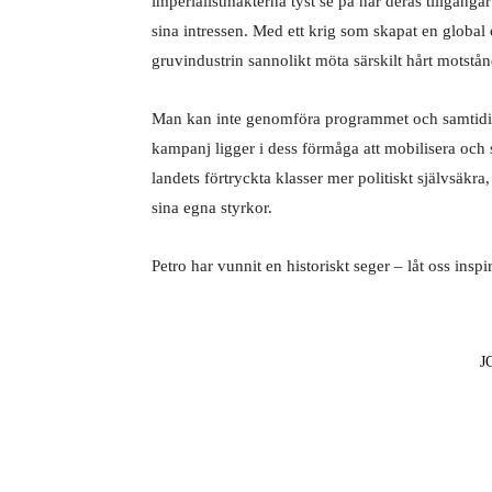
imperialistmakterna tyst se på när deras tillgånga
sina intressen. Med ett krig som skapat en global 
gruvindustrin sannolikt möta särskilt hårt motstån
Man kan inte genomföra programmet och samtidigt g
kampanj ligger i dess förmåga att mobilisera och
landets förtryckta klasser mer politiskt självsäkra,
sina egna styrkor.
Petro har vunnit en historiskt seger – låt oss ins
J