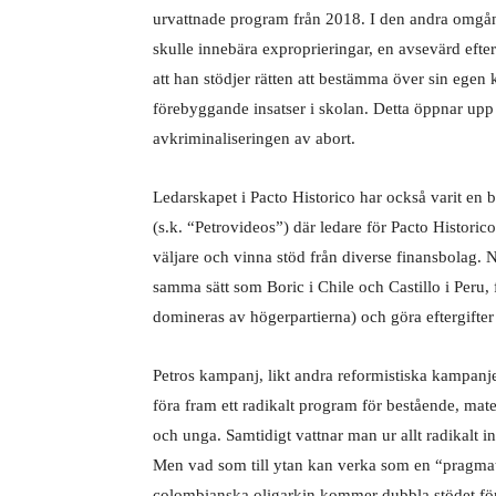
urvattnade program från 2018. I den andra omgån
skulle innebära exproprieringar, en avsevärd efter
att han stödjer rätten att bestämma över sin egen
förebyggande insatser i skolan. Detta öppnar upp 
avkriminaliseringen av abort.
Ledarskapet i Pacto Historico har också varit en
(s.k. “Petrovideos”) där ledare för Pacto Histori
väljare och vinna stöd från diverse finansbolag. 
samma sätt som Boric i Chile och Castillo i Peru,
domineras av högerpartierna) och göra eftergifter
Petros kampanj, likt andra reformistiska kampanj
föra fram ett radikalt program för bestående, mate
och unga. Samtidigt vattnar man ur allt radikalt i
Men vad som till ytan kan verka som en “pragmat
colombianska oligarkin kommer dubbla stödet för