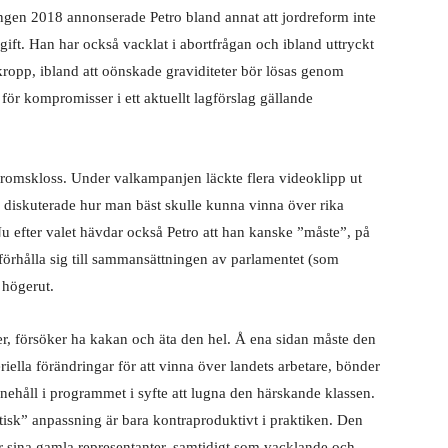
gen 2018 annonserade Petro bland annat att jordreform inte
gift. Han har också vacklat i abortfrågan och ibland uttryckt
 kropp, ibland att oönskade graviditeter bör lösas genom
för kompromisser i ett aktuellt lagförslag gällande
 bromskloss. Under valkampanjen läckte flera videoklipp ut
co diskuterade hur man bäst skulle kunna vinna över rika
Nu efter valet hävdar också Petro att han kanske ”måste”, på
 förhålla sig till sammansättningen av parlamentet (som
 högerut.
er, försöker ha kakan och äta den hel. Å ena sidan måste den
riella förändringar för att vinna över landets arbetare, bönder
nnehåll i programmet i syfte att lugna den härskande klassen.
isk” anpassning är bara kontraproduktivt i praktiken. Den
 sina gamla representanter, samtidigt som vacklande och