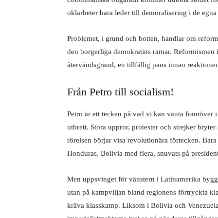
oklarheter bara leder till demoralisering i de egna
Problemet, i grund och botten, handlar om reform
den borgerliga demokratins ramar. Reformismen i 
återvändsgränd, en tillfällig paus innan reaktion
Från Petro till socialism!
Petro är ett tecken på vad vi kan vänta framöver
utbrett. Stora uppror, protester och strejker bryte
rörelsen börjar visa revolutionära förtecken. Bara
Honduras, Bolivia med flera, snuvats på presiden
Men uppsvinget för vänstern i Latinamerika bygge
utan på kampviljan bland regionens förtryckta k
kräva klasskamp. Liksom i Bolivia och Venezuela