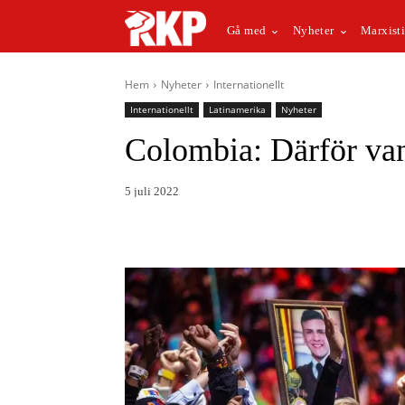
Gå med
Nyheter
Marxisti
Hem
Nyheter
Internationellt
Internationellt
Latinamerika
Nyheter
Colombia: Därför van
5 juli 2022