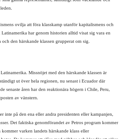
 leden.
ismens ovilja att föra klasskamp utanför kapitalismens och
Latinamerika har genom historien alltid visat sig vara en
en och den härskande klassen grupperat om sig.
 i Latinamerika. Missnöjet med den härskande klassen är
r ständigt ut över hela regionen, nu senast i Ecuador där
 de senaste åren har den reaktionära högern i Chile, Peru,
tposten av vänstern.
r inte på den ena eller andra presidenten eller kampanjen,
lasser. Det faktiska genomförandet av Petros program kommer
 kommer varken landets härskande klass eller