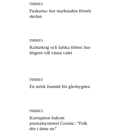
INRIKES
Fuskarna: hur marknaden förstör
skolan
INRIKES
Kulturkrig och falska löften: hur
högern vill vinna valet
INRIKES
En mörk framtid för glesbygden
INRIKES
Korruption bakom
journalsystemet Cosmic: ”Folk
dör i detta nu”