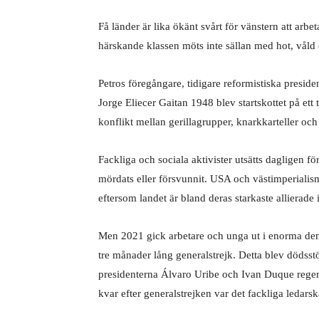
Få länder är lika ökänt svårt för vänstern att ar
härskande klassen möts inte sällan med hot, våld e
Petros föregångare, tidigare reformistiska preside
Jorge Eliecer Gaitan 1948 blev startskottet på ett 
konflikt mellan gerillagrupper, knarkkarteller oc
Fackliga och sociala aktivister utsätts dagligen fö
mördats eller försvunnit. USA och västimperialism
eftersom landet är bland deras starkaste allierade
Men 2021 gick arbetare och unga ut i enorma demo
tre månader lång generalstrejk. Detta blev dödss
presidenterna Álvaro Uribe och Ivan Duque rege
kvar efter generalstrejken var det fackliga ledars