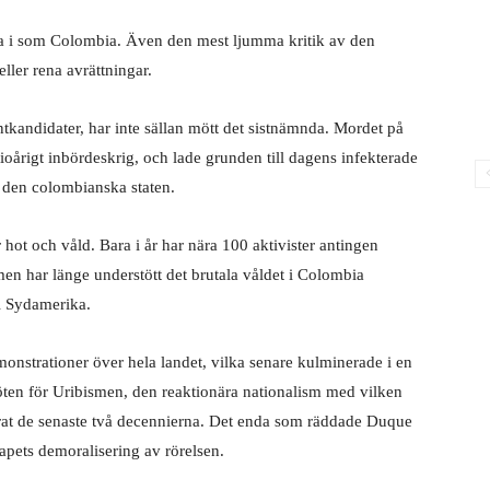
beta i som Colombia. Även den mest ljumma kritik av den
ller rena avrättningar.
ntkandidater, har inte sällan mött det sistnämnda. Mordet på
tioårigt inbördeskrig, och lade grunden till dagens infekterade
h den colombianska staten.
r hot och våld. Bara i år har nära 100 aktivister antingen
en har länge understött det brutala våldet i Colombia
 i Sydamerika.
nstrationer över hela landet, vilka senare kulminerade i en
töten för Uribismen, den reaktionära nationalism med vilken
rat de senaste två decennierna. Det enda som räddade Duque
kapets demoralisering av rörelsen.