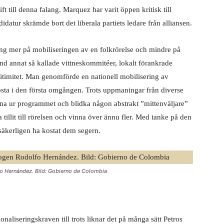
ift till denna falang. Marquez har varit öppen kritisk till
atur skrämde bort det liberala partiets ledare från alliansen.
gång mer på mobiliseringen av en folkrörelse och mindre på
d annat så kallade vittneskommitéer, lokalt förankrade
legitimitet. Man genomförde en nationell mobilisering av
 rösta i den första omgången. Trots uppmaningar från diverse
ttna ur programmet och blidka någon abstrakt ”mittenväljare”
 tillit till rörelsen och vinna över ännu fler. Med tanke på den
äkerligen ha kostat dem segern.
o Hernández. Bild: Gobierno de Colombia
aliseringskraven till trots liknar det på många sätt Petros