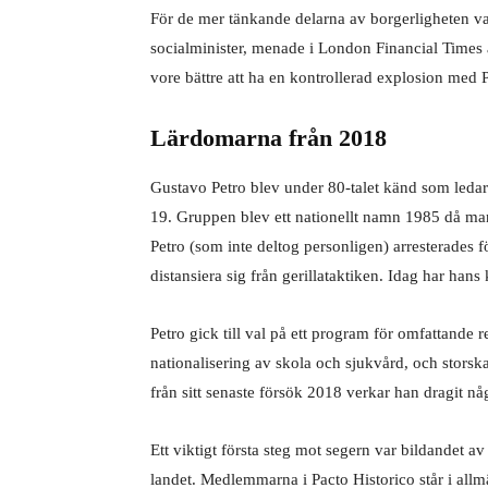
För de mer tänkande delarna av borgerligheten va
socialminister, menade i London Financial Times a
vore bättre att ha en kontrollerad explosion med 
Lärdomarna från 2018
Gustavo Petro blev under 80-talet känd som ledar
19. Gruppen blev ett nationellt namn 1985 då man
Petro (som inte deltog personligen) arresterades f
distansiera sig från gerillataktiken. Idag har hans
Petro gick till val på ett program för omfattande r
nationalisering av skola och sjukvård, och storsk
från sitt senaste försök 2018 verkar han dragit nå
Ett viktigt första steg mot segern var bildandet av 
landet. Medlemmarna i Pacto Historico står i allm