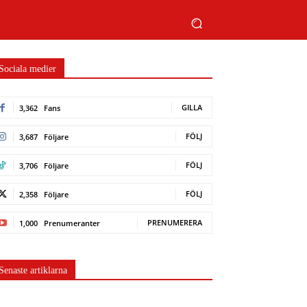
Sociala medier
GILLA
3,362
Fans
FÖLJ
3,687
Följare
FÖLJ
3,706
Följare
FÖLJ
2,358
Följare
PRENUMERERA
1,000
Prenumeranter
Senaste artiklarna