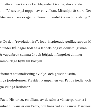
r detta en väckarklocka. Alejandro Gaviria, dåvarande
tt: “Vi sover på toppen av en vulkan. Missnöjet är stort. Det
Petro än att korka igen vulkanen. Landet kräver förändring.”
e för den ”revolutionära”, foco-inspirerade gerillagruppen M-
 under två dagar höll hela landets högsta domstol gisslan.
ör vapenbrott samma år och började i fängelset allt mer
 kamouflage bytts till kostym.
eformer: nationalisering av olje- och gruvindustrin,
aliga jordreformer. Presidentkampanjen var Petros tredje, och
gra viktiga lärdomar.
Pacto Historico, en allians av de största vänsterpartierna i
änhet till vänster om Petro, och hans val av Francia Marquez