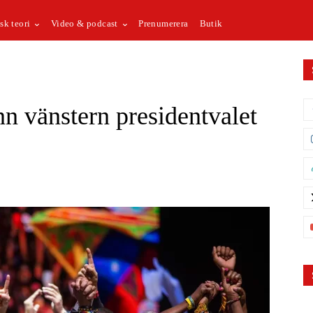
sk teori
Video & podcast
Prenumerera
Butik
n vänstern presidentvalet