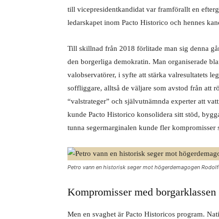
till vicepresidentkandidat var framförallt en efterg
ledarskapet inom Pacto Historico och hennes kandid
Till skillnad från 2018 förlitade man sig denna 
den borgerliga demokratin. Man organiserade blan
valobservatörer, i syfte att stärka valresultatets 
soffliggare, alltså de väljare som avstod från att
“valstrateger” och självutnämnda experter att va
kunde Pacto Historico konsolidera sitt stöd, bygga
tunna segermarginalen kunde fler kompromisser s
Petro vann en historisk seger mot högerdemagogen Rodolf
Kompromisser med borgarklassen
Men en svaghet är Pacto Historicos program. Nation