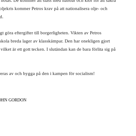
r hotas. De kommer att slåss med näbbar och klor för att säkra
oljekris kommer Petros krav på att nationalisera olje- och
d.
öra eftergifter till borgerligheten. Vikten av Petros
 skola breda lager av klasskämpar. Den har onekligen gjort
 vilket är ett gott tecken. I slutändan kan de bara förlita sig på
pireras av och bygga på den i kampen för socialism!
OHN GORDON