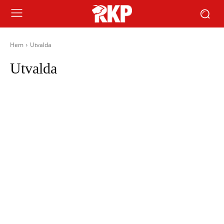
Hem
Utvalda
Utvalda
Afrika
Anarkism
Asien
Europa
Facklig kamp
Fackligt