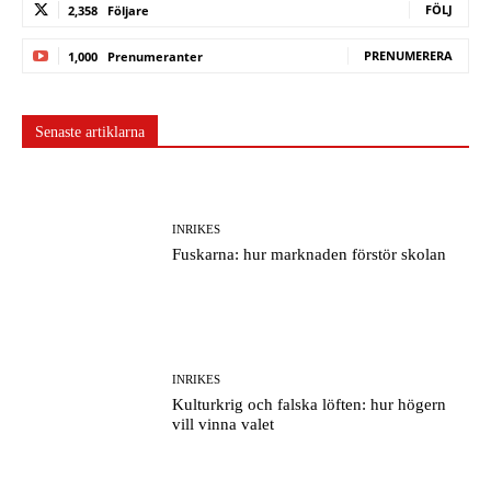
FÖLJ
2,358
Följare
PRENUMERERA
1,000
Prenumeranter
Senaste artiklarna
INRIKES
Fuskarna: hur marknaden förstör skolan
INRIKES
Kulturkrig och falska löften: hur högern
vill vinna valet