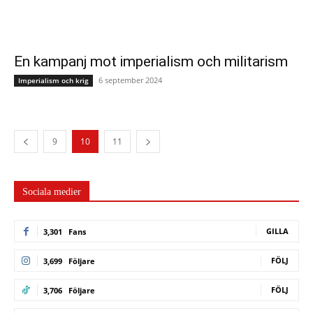
En kampanj mot imperialism och militarism
6 september 2024
Imperialism och krig
9
10
11
Sociala medier
GILLA
3,301
Fans
FÖLJ
3,699
Följare
FÖLJ
3,706
Följare