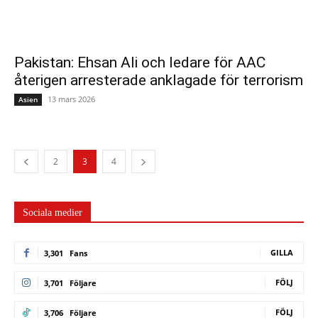
Pakistan: Ehsan Ali och ledare för AAC
återigen arresterade anklagade för terrorism
13 mars 2026
Asien
2
3
4
Sociala medier
GILLA
3,301
Fans
FÖLJ
3,701
Följare
FÖLJ
3,706
Följare