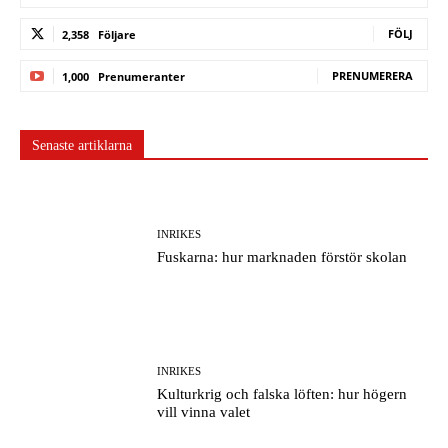
FÖLJ
2,358
Följare
PRENUMERERA
1,000
Prenumeranter
Senaste artiklarna
INRIKES
Fuskarna: hur marknaden förstör skolan
INRIKES
Kulturkrig och falska löften: hur högern
vill vinna valet