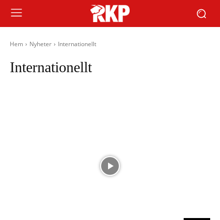
Hem
Nyheter
Internationellt
Internationellt
Afrika
Asien
Europa
Latinamerika
Mellanöstern
Nordamerika