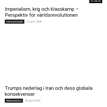
01:08:35
Imperialism, krig och klasskamp –
Perspektiv för världsrevolutionen
22 april 2026
Internationellt
Trumps nederlag i Iran och dess globala
konsekvenser
20 april 2026
Mellanöstern