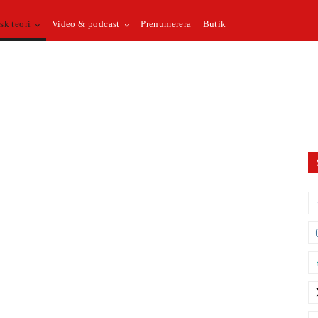
sk teori
Video & podcast
Prenumerera
Butik
krig
Kampen mot förtryck
Kultur