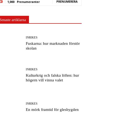
PRENUMERERA
1,000
Prenumeranter
Senaste artiklarna
INRIKES
Fuskarna: hur marknaden förstör
skolan
INRIKES
Kulturkrig och falska löften: hur
högern vill vinna valet
INRIKES
En mörk framtid för glesbygden