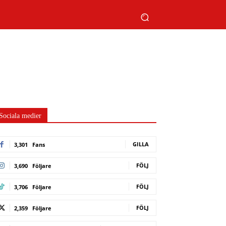
Sociala medier
GILLA
3,301
Fans
FÖLJ
3,690
Följare
FÖLJ
3,706
Följare
FÖLJ
2,359
Följare