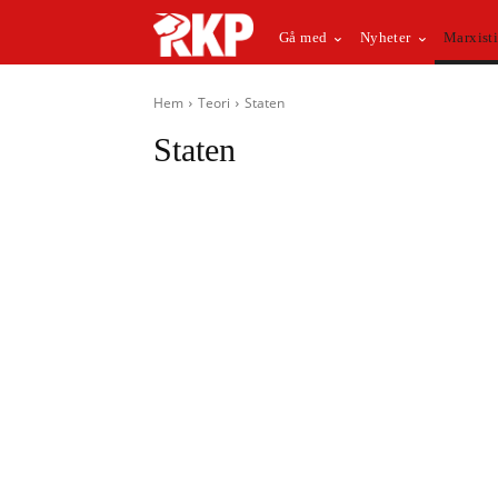
Gå med
Nyheter
Marxisti
Hem
Teori
Staten
Staten
Anarkism
Facklig kamp
Filosofi
Imperialism och 