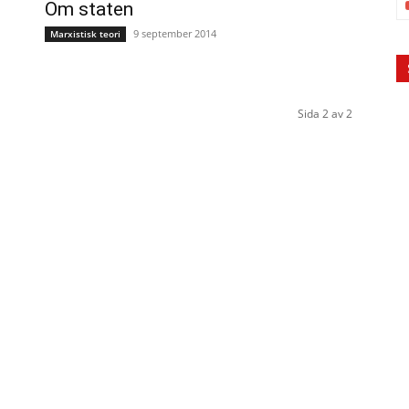
Om staten
9 september 2014
Marxistisk teori
Sida 2 av 2