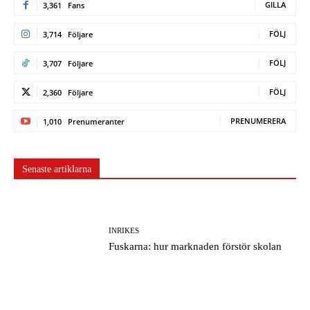
GILLA
3,361
Fans
FÖLJ
3,714
Följare
FÖLJ
3,707
Följare
FÖLJ
2,360
Följare
PRENUMERERA
1,010
Prenumeranter
Senaste artiklarna
INRIKES
Fuskarna: hur marknaden förstör skolan