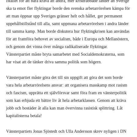
Istället för att bara kräva att andra, mer krisdrabbade länder än Sverige
ska ta emot fler flyktingar borde den svenska arbetarrörelsen kämpa för
att man öppnar upp Sveriges gränser helt och hållet, ger permanent
uppehållstillstånd till alla, samt uppmana arbetarrörelsen i andra länder
till samma kamp. Man borde diskutera hur flyktingkrisen kan användas
för att framföra behovet av socialism, både i Europa och Mellanöstern,
och genom det vinna över många radikaliserade flyktingar.
Vänsterpartiet måste bryta samarbetet med Socialdemokraterna, som
har visat att de tänker driva samma politik som högern.
Vänsterpartiet måste göra det till sin uppgift att göra det som borde
vara hela arbetarrörelsens ansvar: att organisera masskamp mot rasism
och fascism, upprätta ett självförsvar samt föra fram en vänsterpolitik
som kan erbjuda ett bättre liv åt hela arbetarklassen. Genom att kräva
jobb och bostäder åt alla kan man övervinna rasistisk splittring. Låt
kapitalisterna betala!
Vänsterpartiets Jonas Sjöstedt och Ulla Andersson skrev nyligen i DN