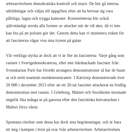
arbetarrörelsens demokratiska kontroll och insyn. De bör gå interna
utbildningar och väljas till uppgiften efter att ha bevisat sig vara
pålitliga, lugna och trygga kamrater. Kommittéerna bör också
självständigt utreda alla former av attacker när de väl sker, då vi inte
kan lita på att polisen gör det. Genom detta kan vi minimera risken för
att fascisterna vågar visa sina trynen på gatan.
Vår verkliga styrka är dock att vi är fler än fascisterna. Varje gång som
rasister i Sverigedemokraterna, eller mer hårdnackade fascister från
Svenskarnas Parti har försökt arrangera demonstrationer så har de buats
ut och mött tusentals motdemonstranter. I Kärrtorp demonstrerade över
20 000 i december 2013 efter att ett 20-tal fascister attackerat en fredlig
demonstration mot rasism. I Göteborg, Malmö och Stockholm stormade
ungefär lika många ut på gatorna efter den fascistiska knivattacken i
Malmö förra våren.
Spontana rörelser som dessa har dock sina begränsningar, och är bara
ett steg i kampen i brist på svar från arbetarrörelsen. Arbetarrörelsen