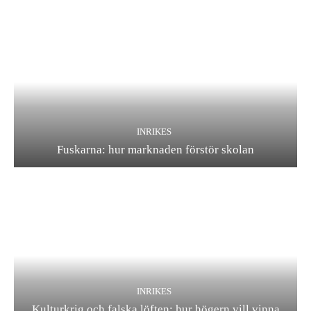
INRIKES
Fuskarna: hur marknaden förstör skolan
INRIKES
Kulturkrig och falska löften: hur högern vill vinna