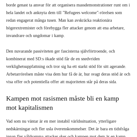
borde genast ta ansvar för att organisera massdemonstrationer runt om i
hela landet och anknyta dem till ”Refugees welcome”-rörelsen som
redan engagerat många tusen. Man kan avskräcka reaktionära
högerextremister och förebygga fler attacker genom att ena arbetare,
invandrare och ungdomar i kamp.
Den nuvarande passiviteten ger fascisterna självförtroende, och
kombinerat med SD:s ökade stöd får de en snedvriden
verklighetsuppfattning och tror sig ha ett starkt stöd för sitt agerande.
Arbetarrörelsen måste visa dem hur få de är, hur svagt deras stöd är och
visa offer och potentiella offer att majoriteten står på deras sida.
Kampen mot rasismen måste bli en kamp
mot kapitalismen
Vad som nu väntar är en mer instabil världssituation, ytterligare
nedskärningar och fler usla överenskommelser. Det är bara en tidsfråga
innan fler våldsamma attacker sker och kampen mot dem är en kamp