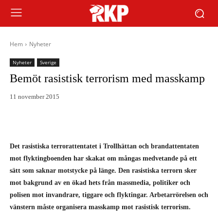
Hem
Nyheter
Nyheter
Sverige
Bemöt rasistisk terrorism med masskamp
11 november 2015
Det rasistiska terrorattentatet i Trollhättan och brandattentaten
mot flyktingboenden har skakat om mångas medvetande på ett
sätt som saknar motstycke på länge. Den rasistiska terrorn sker
mot bakgrund av en ökad hets från massmedia, politiker och
polisen mot invandrare, tiggare och flyktingar. Arbetarrörelsen och
vänstern måste organisera masskamp mot rasistisk terrorism.