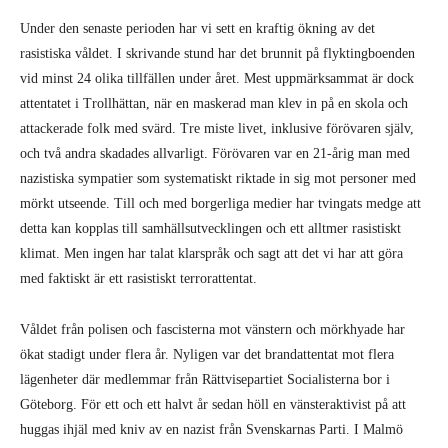
Under den senaste perioden har vi sett en kraftig ökning av det
rasistiska våldet. I skrivande stund har det brunnit på flyktingboenden
vid minst 24 olika tillfällen under året. Mest uppmärksammat är dock
attentatet i Trollhättan, när en maskerad man klev in på en skola och
attackerade folk med svärd. Tre miste livet, inklusive förövaren själv,
och två andra skadades allvarligt. Förövaren var en 21-årig man med
nazistiska sympatier som systematiskt riktade in sig mot personer med
mörkt utseende. Till och med borgerliga medier har tvingats medge att
detta kan kopplas till samhällsutvecklingen och ett alltmer rasistiskt
klimat. Men ingen har talat klarspråk och sagt att det vi har att göra
med faktiskt är ett rasistiskt terrorattentat.
Våldet från polisen och fascisterna mot vänstern och mörkhyade har
ökat stadigt under flera år. Nyligen var det brandattentat mot flera
lägenheter där medlemmar från Rättvisepartiet Socialisterna bor i
Göteborg. För ett och ett halvt år sedan höll en vänsteraktivist på att
huggas ihjäl med kniv av en nazist från Svenskarnas Parti. I Malmö