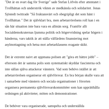
”Det är en svart dag för Sverige” sade Stefan Löfvén efter attentatet i
Trollhättan och underströk vikten av medkänsla och solidaritet. Jonas
Sjöstedt twittrade ”Så fruktansvärt och obegripligt det som hänt i
Trollhättan.” Det är självklart bra, men arbetarrörelsens roll kan i en
sån här situation inte bara vara en allmän sorg. Framför allt
Socialdemokraternas ljumma politik och högervridning spelar högern i
händerna, vars taktik är att ställa välfärdens finansiering mot
asylmottagning och hetsa mot arbetarklassens svagaste skikt.
Det är extremt naivt att uppmana polisen att ”göra ett bättre jobb” –
eftersom det är samma polis som systematiskt skyddar fascisterna och
inte sällan själva attackerar vänstern. Vad som behövs istället är att
arbetarrörelsen organiserar ett självförsvar. En bra början skulle vara att
i samarbete med vänstern och sociala organisationer i förorten
organisera permanenta självförsvarskommittéer som kan upprätthålla
ordningen på aktiviteter, möten och demonstrationer.
De behöver vara organiserade, samspelta och underställda