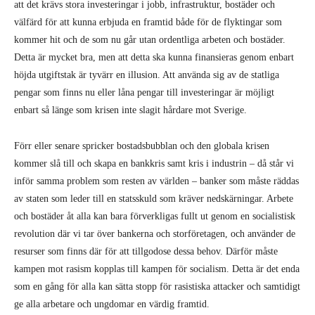
att det krävs stora investeringar i jobb, infrastruktur, bostäder och
välfärd för att kunna erbjuda en framtid både för de flyktingar som
kommer hit och de som nu går utan ordentliga arbeten och bostäder.
Detta är mycket bra, men att detta ska kunna finansieras genom enbart
höjda utgiftstak är tyvärr en illusion. Att använda sig av de statliga
pengar som finns nu eller låna pengar till investeringar är möjligt
enbart så länge som krisen inte slagit hårdare mot Sverige.
Förr eller senare spricker bostadsbubblan och den globala krisen
kommer slå till och skapa en bankkris samt kris i industrin – då står vi
inför samma problem som resten av världen – banker som måste räddas
av staten som leder till en statsskuld som kräver nedskärningar. Arbete
och bostäder åt alla kan bara förverkligas fullt ut genom en socialistisk
revolution där vi tar över bankerna och storföretagen, och använder de
resurser som finns där för att tillgodose dessa behov. Därför måste
kampen mot rasism kopplas till kampen för socialism. Detta är det enda
som en gång för alla kan sätta stopp för rasistiska attacker och samtidigt
ge alla arbetare och ungdomar en värdig framtid.