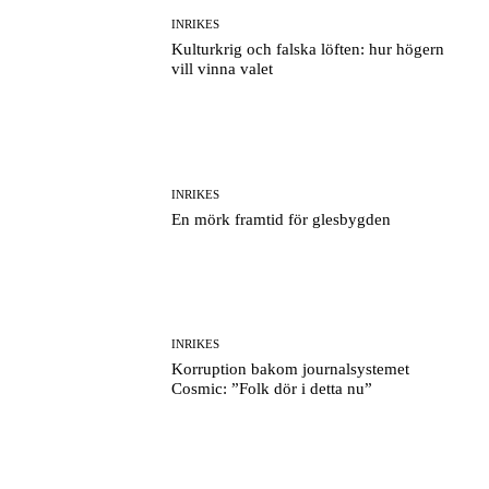
INRIKES
Kulturkrig och falska löften: hur högern
vill vinna valet
INRIKES
En mörk framtid för glesbygden
INRIKES
Korruption bakom journalsystemet
Cosmic: ”Folk dör i detta nu”