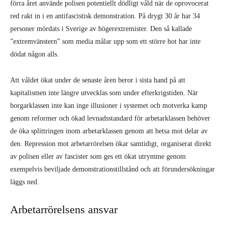
förra året använde polisen potentiellt dödligt våld när de oprovocerat
red rakt in i en antifascistisk demonstration. På drygt 30 år har 34
personer mördats i Sverige av högerextremister. Den så kallade
”extremvänstern” som media målar upp som ett större hot har inte
dödat någon alls.
Att våldet ökat under de senaste åren beror i sista hand på att
kapitalismen inte längre utvecklas som under efterkrigstiden. När
borgarklassen inte kan inge illusioner i systemet och motverka kamp
genom reformer och ökad levnadsstandard för arbetarklassen behöver
de öka splittringen inom arbetarklassen genom att hetsa mot delar av
den. Repression mot arbetarrörelsen ökar samtidigt, organiserat direkt
av polisen eller av fascister som ges ett ökat utrymme genom
exempelvis beviljade demonstrationstillstånd och att förundersökningar
läggs ned.
Arbetarrörelsens ansvar