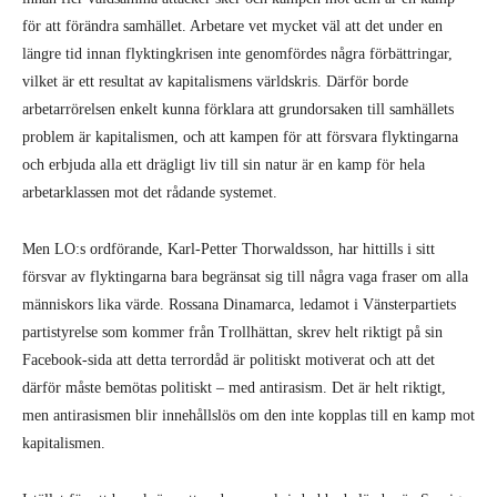
för att förändra samhället. Arbetare vet mycket väl att det under en
längre tid innan flyktingkrisen inte genomfördes några förbättringar,
vilket är ett resultat av kapitalismens världskris. Därför borde
arbetarrörelsen enkelt kunna förklara att grundorsaken till samhällets
problem är kapitalismen, och att kampen för att försvara flyktingarna
och erbjuda alla ett drägligt liv till sin natur är en kamp för hela
arbetarklassen mot det rådande systemet.
Men LO:s ordförande, Karl-Petter Thorwaldsson, har hittills i sitt
försvar av flyktingarna bara begränsat sig till några vaga fraser om alla
människors lika värde. Rossana Dinamarca, ledamot i Vänsterpartiets
partistyrelse som kommer från Trollhättan, skrev helt riktigt på sin
Facebook-sida att detta terrordåd är politiskt motiverat och att det
därför måste bemötas politiskt – med antirasism. Det är helt riktigt,
men antirasismen blir innehållslös om den inte kopplas till en kamp mot
kapitalismen.