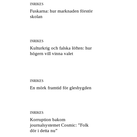
INRIKES
Fuskarna: hur marknaden förstör
skolan
INRIKES
Kulturkrig och falska löften: hur
högern vill vinna valet
INRIKES
En mörk framtid för glesbygden
INRIKES
Korruption bakom
journalsystemet Cosmic: ”Folk
dör i detta nu”