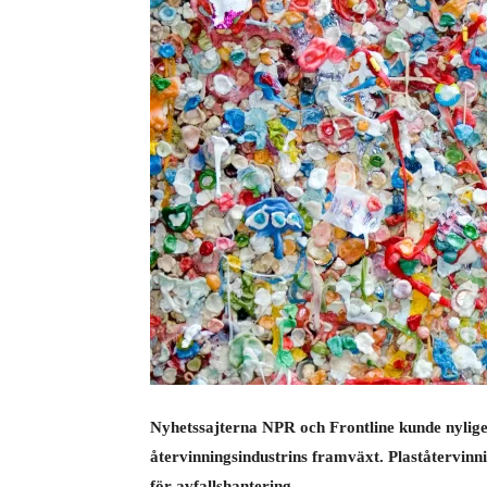
Nyhetssajterna NPR och Frontline kunde nylig
återvinningsindustrins framväxt. Plaståtervinn
för avfallshantering.