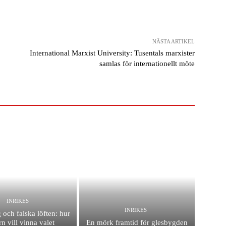
NÄSTA ARTIKEL
International Marxist University: Tusentals marxister
samlas för internationellt möte
INRIKES
INRIKES
 och falska löften: hur
n vill vinna valet
En mörk framtid för glesbygden