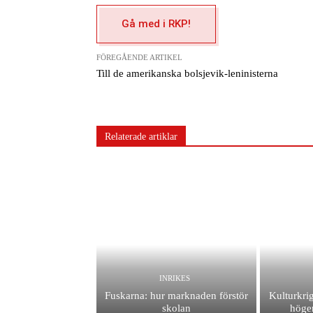
Gå med i RKP!
FÖREGÅENDE ARTIKEL
Till de amerikanska bolsjevik-leninisterna
Relaterade artiklar
INRIKES
Fuskarna: hur marknaden förstör
Kulturkrig
skolan
höger