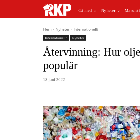
Gå med
Nyheter
Marxisti
Hem
Nyheter
Internationellt
Internationellt
Nyheter
Återvinning: Hur olje
populär
13 juni 2022