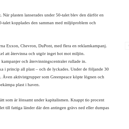
t. När plasten lanserades under 50-talet blev den därför en
 80-talet kopplades den samman med miljöproblem och
tarna Exxon, Chevron, DuPont, med flera en reklamkampanj.
kel att återvinna och utgör inget hot mot miljön.
, kampanjer och återvinningscentraler rullade in.
ka i princip all plast – och de lyckades. Under de följande 30
. Även aktivistgrupper som Greenpeace köpte lögnen och
 bekämpa plast i haven.
t sätt som är lönsamt under kapitalismen. Knappt tio procent
llet till fattiga länder där den antingen grävs ned eller dumpas