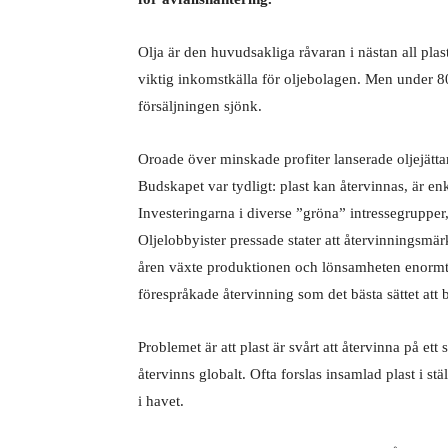
Olja är den huvudsakliga råvaran i nästan all plas
viktig inkomstkälla för oljebolagen. Men under
försäljningen sjönk.
Oroade över minskade profiter lanserade oljejät
Budskapet var tydligt: plast kan återvinnas, är en
Investeringarna i diverse ”gröna” intressegrupper
Oljelobbyister pressade stater att återvinningsmär
åren växte produktionen och lönsamheten enormt
förespråkade återvinning som det bästa sättet att
Problemet är att plast är svårt att återvinna på et
återvinns globalt. Ofta forslas insamlad plast i stä
i havet.