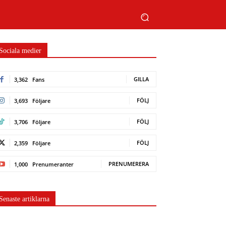
Sociala medier
GILLA
3,362
Fans
FÖLJ
3,693
Följare
FÖLJ
3,706
Följare
FÖLJ
2,359
Följare
PRENUMERERA
1,000
Prenumeranter
Senaste artiklarna