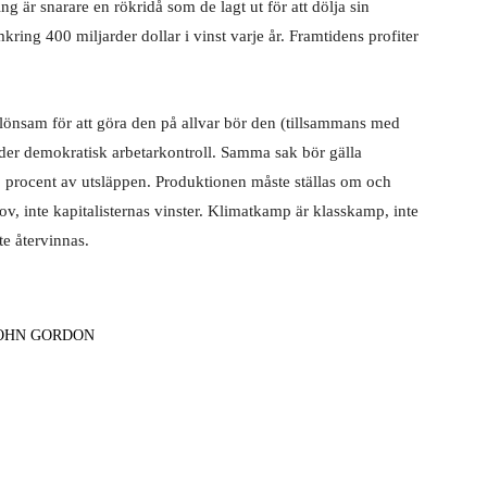
g är snarare en rökridå som de lagt ut för att dölja sin
kring 400 miljarder dollar i vinst varje år. Framtidens profiter
olönsam för att göra den på allvar bör den (tillsammans med
nder demokratisk arbetarkontroll. Samma sak bör gälla
70 procent av utsläppen. Produktionen måste ställas om och
v, inte kapitalisternas vinster. Klimatkamp är klasskamp, inte
te återvinnas.
OHN GORDON