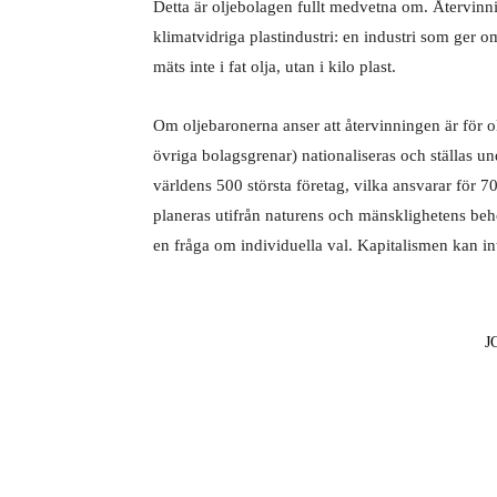
Detta är oljebolagen fullt medvetna om. Återvinnin
klimatvidriga plastindustri: en industri som ger om
mäts inte i fat olja, utan i kilo plast.
Om oljebaronerna anser att återvinningen är för 
övriga bolagsgrenar) nationaliseras och ställas u
världens 500 största företag, vilka ansvarar för 
planeras utifrån naturens och mänsklighetens beho
en fråga om individuella val. Kapitalismen kan in
J