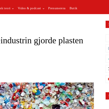
sk teori
Video & podcast
Prenumerera
Butik
industrin gjorde plasten