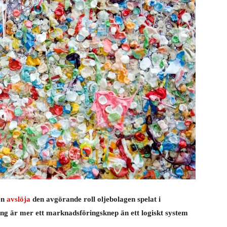
en
avslöja
den avgörande roll oljebolagen spelat i
ing är mer ett marknadsföringsknep än ett logiskt system