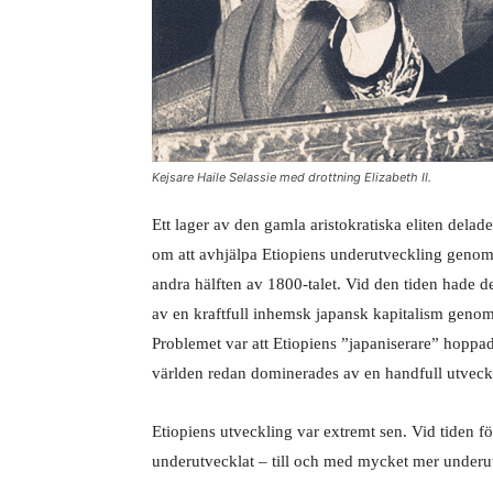
Kejsare Haile Selassie med drottning Elizabeth II.
Ett lager av den gamla aristokratiska eliten delad
om att avhjälpa Etiopiens underutveckling genom 
andra hälften av 1800-talet. Vid den tiden hade d
av en kraftfull inhemsk japansk kapitalism genom
Problemet var att Etiopiens ”japaniserare” hopp
världen redan dominerades av en handfull utveck
Etiopiens utveckling var extremt sen. Vid tiden f
underutvecklat – till och med mycket mer underu