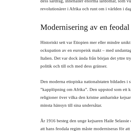
dess särdrag, innehåller enorma lärdomar, som vunn
revolutionärer i Afrika och runt om i världen i da
Modernisering av en feodal
Historiskt sett var Etiopien mer eller mindre unik
ockupation av en europeisk makt – med undantag f
Italien. Det var dock ända från början det yttre 
politik och till och med dess gränser.
Den moderna etiopiska nationalstaten bildades i s
”kapplöpning om Afrika”. Den uppstod som ett komp
religioner över vilka den kristne amhariske kejsa
minsta hänsyn till sina undersåtar.
År 1916 besteg den unge kejsaren Haile Selassie d
att hans feodala regim måste moderniseras för att