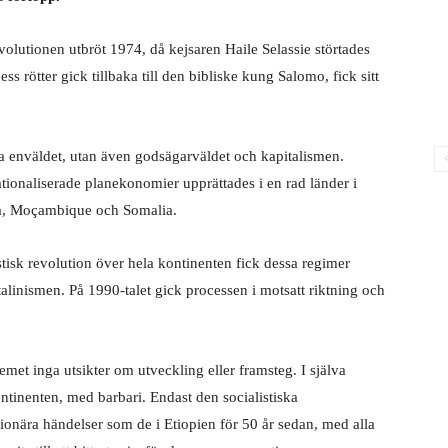
evolutionen utbröt 1974, då kejsaren Haile Selassie störtades
 rötter gick tillbaka till den bibliske kung Salomo, fick sitt
a enväldet, utan även godsägarväldet och kapitalismen.
ationaliserade planekonomier upprättades i en rad länder i
ola, Moçambique och Somalia.
listisk revolution över hela kontinenten fick dessa regimer
inismen. På 1990-talet gick processen i motsatt riktning och
emet inga utsikter om utveckling eller framsteg. I själva
ontinenten, med barbari. Endast den socialistiska
ionära händelser som de i Etiopien för 50 år sedan, med alla