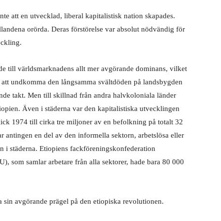
te att en utvecklad, liberal kapitalistisk nation skapades.
landena orörda. Deras förstörelse var absolut nödvändig för
eckling.
de till världsmarknadens allt mer avgörande dominans, vilket
rsök att undkomma den långsamma svältdöden på landsbygden
de takt. Men till skillnad från andra halvkoloniala länder
tiopien. Även i städerna var den kapitalistiska utvecklingen
ck 1974 till cirka tre miljoner av en befolkning på totalt 32
 antingen en del av den informella sektorn, arbetslösa eller
en i städerna. Etiopiens fackföreningskonfederation
, som samlar arbetare från alla sektorer, hade bara 80 000
ätta sin avgörande prägel på den etiopiska revolutionen.