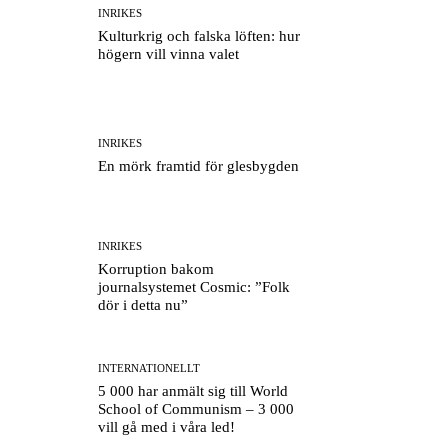
INRIKES
Kulturkrig och falska löften: hur
högern vill vinna valet
INRIKES
En mörk framtid för glesbygden
INRIKES
Korruption bakom
journalsystemet Cosmic: ”Folk
dör i detta nu”
INTERNATIONELLT
5 000 har anmält sig till World
School of Communism – 3 000
vill gå med i våra led!