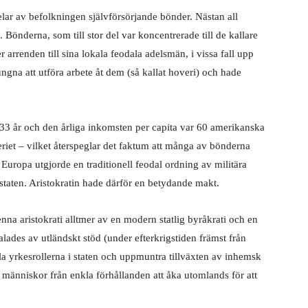
lar av befolkningen självförsörjande bönder. Nästan all
Bönderna, som till stor del var koncentrerade till de kallare
arrenden till sina lokala feodala adelsmän, i vissa fall upp
ungna att utföra arbete åt dem (så kallat hoveri) och hade
 33 år och den årliga inkomsten per capita var 60 amerikanska
eriet – vilket återspeglar det faktum att många av bönderna
Europa utgjorde en traditionell feodal ordning av militära
r staten. Aristokratin hade därför en betydande makt.
nna aristokrati alltmer av en modern statlig byråkrati och en
des av utländskt stöd (under efterkrigstiden främst från
la yrkesrollerna i staten och uppmuntra tillväxten av inhemsk
a människor från enkla förhållanden att åka utomlands för att