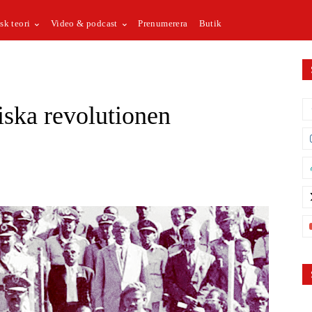
sk teori
Video & podcast
Prenumerera
Butik
iska revolutionen