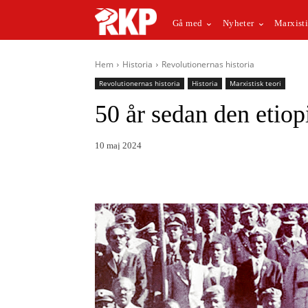
Gå med
Nyheter
Marxisti
Hem
Historia
Revolutionernas historia
Revolutionernas historia
Historia
Marxistisk teori
50 år sedan den etiop
10 maj 2024