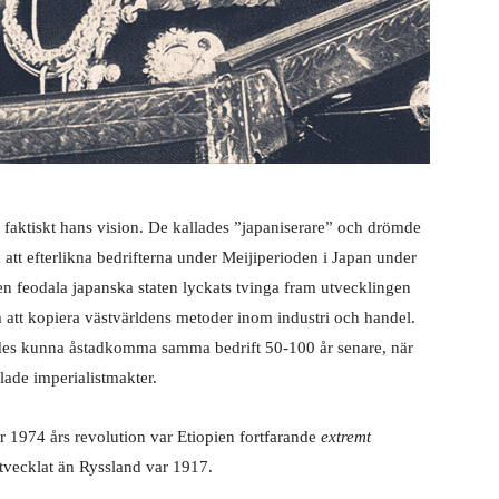
e faktiskt hans vision. De kallades ”japaniserare” och drömde
att efterlikna bedrifterna under Meijiperioden i Japan under
en feodala japanska staten lyckats tvinga fram utvecklingen
 att kopiera västvärldens metoder inom industri och handel.
ades kunna åstadkomma samma bedrift 50-100 år senare, när
lade imperialistmakter.
ör 1974 års revolution var Etiopien fortfarande
extremt
tvecklat än Ryssland var 1917.