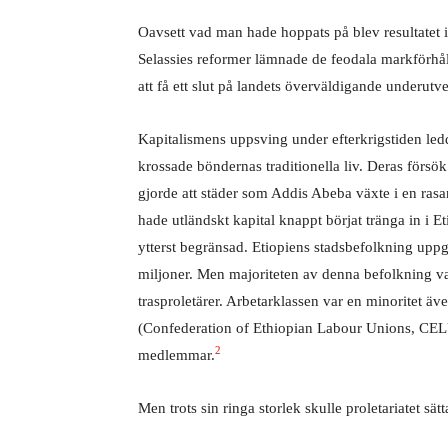
Oavsett vad man hade hoppats på blev resultatet in
Selassies reformer lämnade de feodala markförhål
att få ett slut på landets överväldigande underutv
Kapitalismens uppsving under efterkrigstiden led
krossade böndernas traditionella liv. Deras fö
gjorde att städer som Addis Abeba växte i en rasan
hade utländskt kapital knappt börjat tränga in i E
ytterst begränsad. Etiopiens stadsbefolkning uppgi
miljoner. Men majoriteten av denna befolkning var
trasproletärer. Arbetarklassen var en minoritet äv
(Confederation of Ethiopian Labour Unions, CELU)
2
medlemmar.
Men trots sin ringa storlek skulle proletariatet s