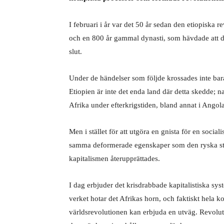
I februari i år var det 50 år sedan den etiopiska r
och en 800 år gammal dynasti, som hävdade att dess
slut.
Under de händelser som följde krossades inte bar
Etiopien är inte det enda land där detta skedde; n
Afrika under efterkrigstiden, bland annat i Ang
Men i stället för att utgöra en gnista för en socia
samma deformerade egenskaper som den ryska stal
kapitalismen återupprättades.
I dag erbjuder det krisdrabbade kapitalistiska syst
verket hotar det Afrikas horn, och faktiskt hela k
världsrevolutionen kan erbjuda en utväg. Revolut