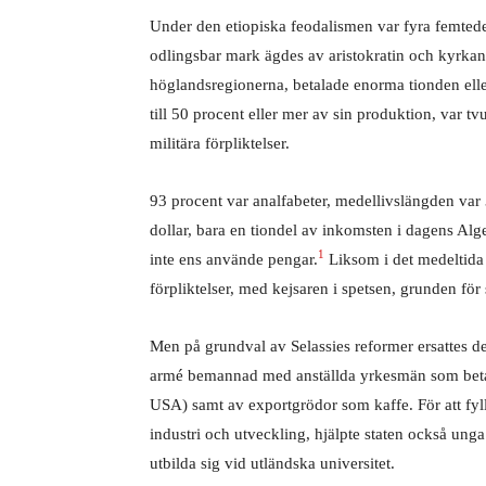
Under den etiopiska feodalismen var fyra femtede
odlingsbar mark ägdes av aristokratin och kyrkan. 
höglandsregionerna, betalade enorma tionden eller 
till 50 procent eller mer av sin produktion, var tv
militära förpliktelser.
93 procent var analfabeter, medellivslängden var
dollar, bara en tiondel av inkomsten i dagens Alg
1
inte ens använde pengar.
Liksom i det medeltida 
förpliktelser, med kejsaren i spetsen, grunden fö
Men på grundval av Selassies reformer ersattes de
armé bemannad med anställda yrkesmän som betala
USA) samt av exportgrödor som kaffe. För att fyl
industri och utveckling, hjälpte staten också ung
utbilda sig vid utländska universitet.