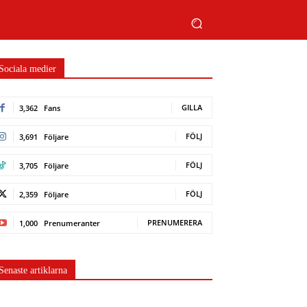
Sociala medier
GILLA
3,362
Fans
FÖLJ
3,691
Följare
FÖLJ
3,705
Följare
FÖLJ
2,359
Följare
PRENUMERERA
1,000
Prenumeranter
Senaste artiklarna