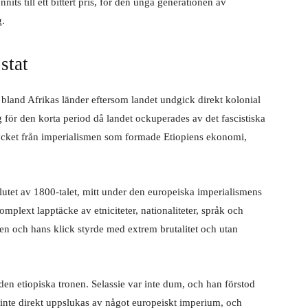
its till ett bittert pris, för den unga generationen av
g.
 stat
t bland Afrikas länder eftersom landet undgick direkt kolonial
ör den korta period då landet ockuperades av det fascistiska
trycket från imperialismen som formade Etiopiens ekonomi,
lutet av 1800-talet, mitt under den europeiska imperialismens
lext lapptäcke av etniciteter, nationaliteter, språk och
ren och hans klick styrde med extrem brutalitet och utan
en etiopiska tronen. Selassie var inte dum, och han förstod
 inte direkt uppslukas av något europeiskt imperium, och