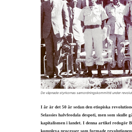
De väpnade styrkornas samordningskommitté under revolut
I år är det 50 år sedan den etiopiska revoluti
Selassies halvfeodala despoti, men som skulle 
kapitalismen i landet. I denna artikel redogör
komplexa processer som formade revolutionens