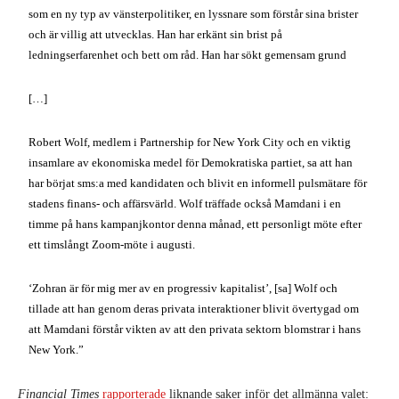
som en ny typ av vänsterpolitiker, en lyssnare som förstår sina brister
och är villig att utvecklas. Han har erkänt sin brist på
ledningserfarenhet och bett om råd. Han har sökt gemensam grund
[…]
Robert Wolf, medlem i Partnership for New York City och en viktig
insamlare av ekonomiska medel för Demokratiska partiet, sa att han
har börjat sms:a med kandidaten och blivit en informell pulsmätare för
stadens finans- och affärsvärld. Wolf träffade också Mamdani i en
timme på hans kampanjkontor denna månad, ett personligt möte efter
ett timslångt Zoom-möte i augusti.
‘Zohran är för mig mer av en progressiv kapitalist’, [sa] Wolf och
tillade att han genom deras privata interaktioner blivit övertygad om
att Mamdani förstår vikten av att den privata sektorn blomstrar i hans
New York.”
Financial Times
rapporterade
liknande saker inför det allmänna valet: