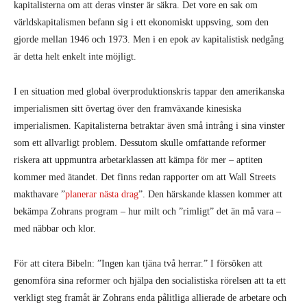
kapitalisterna om att deras vinster är säkra. Det vore en sak om
världskapitalismen befann sig i ett ekonomiskt uppsving, som den
gjorde mellan 1946 och 1973. Men i en epok av kapitalistisk nedgång
är detta helt enkelt inte möjligt.
I en situation med global överproduktionskris tappar den amerikanska
imperialismen sitt övertag över den framväxande kinesiska
imperialismen. Kapitalisterna betraktar även små intrång i sina vinster
som ett allvarligt problem. Dessutom skulle omfattande reformer
riskera att uppmuntra arbetarklassen att kämpa för mer – aptiten
kommer med ätandet. Det finns redan rapporter om att Wall Streets
makthavare ”
planerar nästa drag
”. Den härskande klassen kommer att
bekämpa Zohrans program – hur milt och ”rimligt” det än må vara –
med näbbar och klor.
För att citera Bibeln: ”Ingen kan tjäna två herrar.” I försöken att
genomföra sina reformer och hjälpa den socialistiska rörelsen att ta ett
verkligt steg framåt är Zohrans enda pålitliga allierade de arbetare och