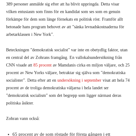
389 personer anmälde sig efter att ha blivit uppringda. Detta visar
vilken entusiasm som finns för en kandidat som ses som en genuin
förkämpe för dem som länge förnekats en politisk röst. Framför allt
betonade hans program behovet av att ”sänka levnadskostnaderna för
arbetarklassen i New York”.
Beteckningen ”demokratisk socialist” var inte en obetydlig faktor, utan
en central del av Zohrans framgång. En vallokalsundersökning från
CNN visade att
85 procent
av Mamdanis cirka en miljon väljare, och 25
procent av New Yorks väljare, betraktar sig själva som ”demokratiska
socialister”. Detta efter att en
undersökning i september
visat att hela 74
procent av de troliga demokratiska väljarna i hela landet ser
”demokratisk socialism” som det begrepp som ligger närmast deras
politiska åsikter.
Zohran vann också:
65 procent av de som röstade för första gången i ett