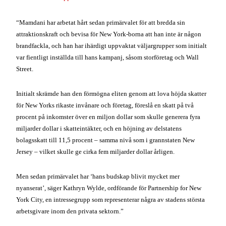
“Mamdani har arbetat hårt sedan primärvalet för att bredda sin
attraktionskraft och bevisa för New York-borna att han inte är någon
brandfackla, och han har ihärdigt uppvaktat väljargrupper som initialt
var fientligt inställda till hans kampanj, såsom storföretag och Wall
Street.
Initialt skrämde han den förmögna eliten genom att lova höjda skatter
för New Yorks rikaste invånare och företag, föreslå en skatt på två
procent på inkomster över en miljon dollar som skulle generera fyra
miljarder dollar i skatteintäkter, och en höjning av delstatens
bolagsskatt till 11,5 procent – samma nivå som i grannstaten New
Jersey – vilket skulle ge cirka fem miljarder dollar årligen.
Men sedan primärvalet har ‘hans budskap blivit mycket mer
nyanserat’, säger Kathryn Wylde, ordförande för Partnership for New
York City, en intressegrupp som representerar några av stadens största
arbetsgivare inom den privata sektorn.”