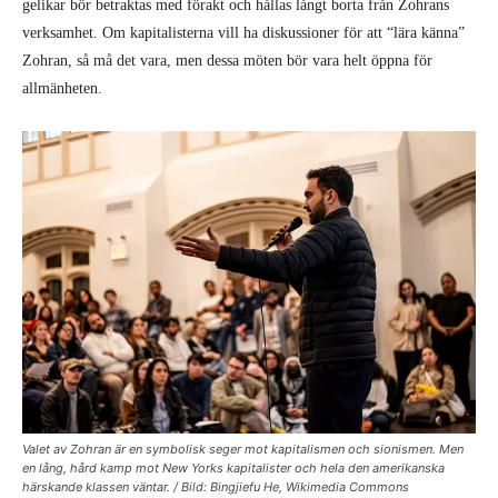
gelikar bör betraktas med förakt och hållas långt borta från Zohrans
verksamhet. Om kapitalisterna vill ha diskussioner för att “lära känna”
Zohran, så må det vara, men dessa möten bör vara helt öppna för
allmänheten.
Valet av Zohran är en symbolisk seger mot kapitalismen och sionismen. Men
en lång, hård kamp mot New Yorks kapitalister och hela den amerikanska
härskande klassen väntar. / Bild: Bingjiefu He, Wikimedia Commons