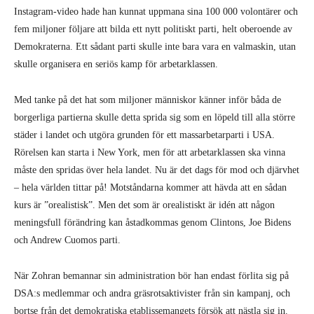
Instagram-video hade han kunnat uppmana sina 100 000 volontärer och
fem miljoner följare att bilda ett nytt politiskt parti, helt oberoende av
Demokraterna. Ett sådant parti skulle inte bara vara en valmaskin, utan
skulle organisera en seriös kamp för arbetarklassen.
Med tanke på det hat som miljoner människor känner inför båda de
borgerliga partierna skulle detta sprida sig som en löpeld till alla större
städer i landet och utgöra grunden för ett massarbetarparti i USA.
Rörelsen kan starta i New York, men för att arbetarklassen ska vinna
måste den spridas över hela landet. Nu är det dags för mod och djärvhet
– hela världen tittar på! Motståndarna kommer att hävda att en sådan
kurs är ”orealistisk”. Men det som är orealistiskt är idén att någon
meningsfull förändring kan åstadkommas genom Clintons, Joe Bidens
och Andrew Cuomos parti.
När Zohran bemannar sin administration bör han endast förlita sig på
DSA:s medlemmar och andra gräsrotsaktivister från sin kampanj, och
bortse från det demokratiska etablissemangets försök att nästla sig in.