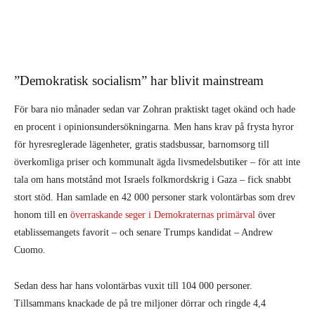
”Demokratisk socialism” har blivit mainstream
För bara nio månader sedan var Zohran praktiskt taget okänd och hade
en procent i opinionsundersökningarna. Men hans krav på frysta hyror
för hyresreglerade lägenheter, gratis stadsbussar, barnomsorg till
överkomliga priser och kommunalt ägda livsmedelsbutiker – för att inte
tala om hans motstånd mot Israels folkmordskrig i Gaza – fick snabbt
stort stöd. Han samlade en 42 000 personer stark volontärbas som drev
honom till en
överraskande seger i Demokraternas primärval
över
etablissemangets favorit – och senare Trumps kandidat – Andrew
Cuomo.
Sedan dess har hans volontärbas vuxit till 104 000 personer.
Tillsammans knackade de på tre miljoner dörrar och ringde 4,4