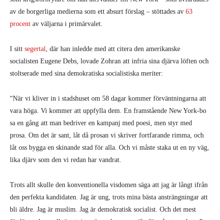
av de borgerliga medierna som ett absurt förslag – stöttades av
63
procent
av väljarna i primärvalet.
I sitt
segertal
, där han inledde med att citera den amerikanske
socialisten Eugene Debs, lovade Zohran att infria sina djärva löften och
stoltserade med sina demokratiska socialistiska meriter:
“När vi kliver in i stadshuset om 58 dagar kommer förväntningarna att
vara höga. Vi kommer att uppfylla dem. En framstående New York-bo
sa en gång att man bedriver en kampanj med poesi, men styr med
prosa. Om det är sant, låt då prosan vi skriver fortfarande rimma, och
låt oss bygga en skinande stad för alla. Och vi måste staka ut en ny väg,
lika djärv som den vi redan har vandrat.
Trots allt skulle den konventionella visdomen säga att jag är långt ifrån
den perfekta kandidaten. Jag är ung, trots mina bästa ansträngningar att
bli äldre. Jag är muslim. Jag är demokratisk socialist. Och det mest