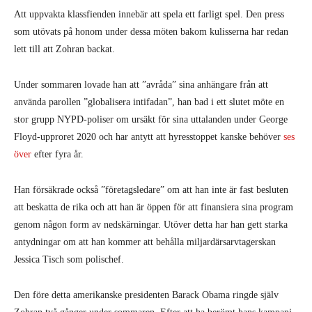
Att uppvakta klassfienden innebär att spela ett farligt spel. Den press
som utövats på honom under dessa möten bakom kulisserna har redan
lett till att Zohran backat.
Under sommaren lovade han att ”avråda” sina anhängare från att
använda parollen ”globalisera intifadan”, han bad i ett slutet möte en
stor grupp NYPD-poliser om ursäkt för sina uttalanden under George
Floyd-upproret 2020 och har antytt att hyresstoppet kanske behöver
ses
över
efter fyra år.
Han försäkrade också ”företagsledare” om att han inte är fast besluten
att beskatta de rika och att han är öppen för att finansiera sina program
genom någon form av nedskärningar. Utöver detta har han gett starka
antydningar om att han kommer att behålla miljardärsarvtagerskan
Jessica Tisch som polischef.
Den före detta amerikanske presidenten Barack Obama ringde själv