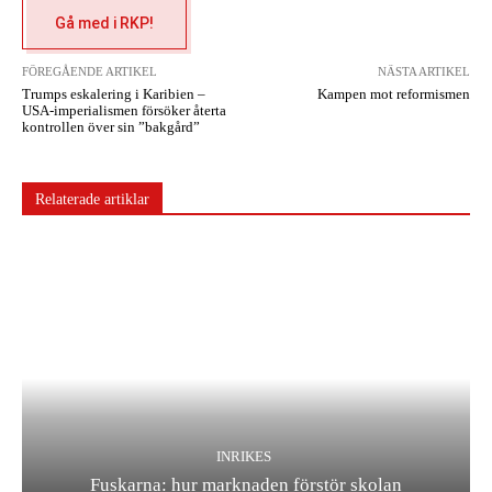
Gå med i RKP!
FÖREGÅENDE ARTIKEL
NÄSTA ARTIKEL
Trumps eskalering i Karibien –
Kampen mot reformismen
USA-imperialismen försöker återta
kontrollen över sin ”bakgård”
Relaterade artiklar
INRIKES
Fuskarna: hur marknaden förstör skolan