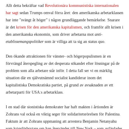
Allt detta bekräftar vad
Revolutionära kommunistiska internationalen
har sagt
sedan Trumps omval förra året: den amerikanska arbetarklassen
har inte ”svängt åt höger” i någon grundläggande bemärkelse. Snarare
är det
krisen för den amerikanska kapitalismen
, och framför allt krisen i
den amerikanska ekonomin, som driver arbetarna mot
anti-
etablissemangspolitiker
som är villiga att ta sig an status quo.
Den ökande attraktionen för vänster- och högerpopulismen är en
förvrängd återspegling av det desperata sökandet efter lösningar på de
problem som alla arbetare står inför. I detta fall ser vi en märklig
situation där en självutnämnd socialist kandiderar inom det
kapitalistiska Demokratiska partiet, på grund av avsaknaden av ett
arbetarparti för USA:s arbetarklass.
I en stad där sionistiska demokrater har haft makten i årtionden är
Zohrans val också en viktig seger för solidaritetsrörelsen för Palestina.
Faktum är att Zohrans uppmaning att arrestera Benjamin Netanyahu
som krigsförbrytare om han återvänder till New York – som avfärdades