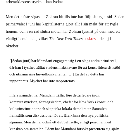
arbetarklassens styrka – kan lyckas.
Men det måste sägas att Zohran hittills inte har följt sitt eget råd. Sedan
primärvalet i juni har kapitalisterna gjort allt i sin makt för att tygla
honom, och i en rad slutna möten har Zohran lyssnat på dem med ett
vänligt bemötande, vilket
The
New York Times
beskrev
i detalj i
oktober:
“[Sedan juni] har Mamdani engagerat sig i ett slags andra primärval,
där han i tysthet träffat stadens makthavare för att konsolidera sitt stöd
och utmana sina huvudkonkurrenter […] En del av detta har
rapporterats. Mycket har inte rapporterats.
I flera månader har Mamdani träffat före detta ledare inom
kommunstyrelsen, företagsledare, chefer för New Yorks konst- och
kulturinstitutioner och skeptiska lokala demokrater. Samtalen
framställs som diskussioner för att lära känna den nya politiska
stjärnan. Men de har också ett dubbelt syfte, enligt personer med
kunskap om samtalen. I dem har Mamdani försökt presentera sig själv