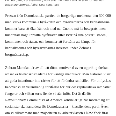
Den borgerliga pressen har publicerat hundratals artiklar som förtalar och
attackerar Zohran. / Bild: New York Post.
Pressen från Demokratiska partiet, de borgerliga medierna, den 300 000
man starka kommunala byråkratin och hyresvärdarna och kapitalisterna
kommer bara att öka från och med nu. Cuomo må ha besegrats, men
hundratals högt uppsatta byråkrater sitter kvar på sina poster i staden,
kommunen och staten, och kommer att fortsätta att kämpa för
kapitalisternas och hyresvärdarnas intressen under Zohrans
borgmästarskap.
Zohran Mamdani är av allt att döma motiverad av en uppriktig önskan
att sänka levnadskostnaderna för vanliga människor. Men historien visar
att goda intentioner inte räcker för att förändra samhället. För att lyckas
behöver vi en vetenskaplig förståelse för hur det kapitalistiska samhället
fungerar och vilken sorts fiende vi står inför. Det är därför
Revolutionary Communists of America kontinuerligt har motsatt sig att
socialister ska kandidera för Demokraterna – klassfiendens parti. Även
om vi tillsammans med majoriteten av arbetarklassen i New York firar