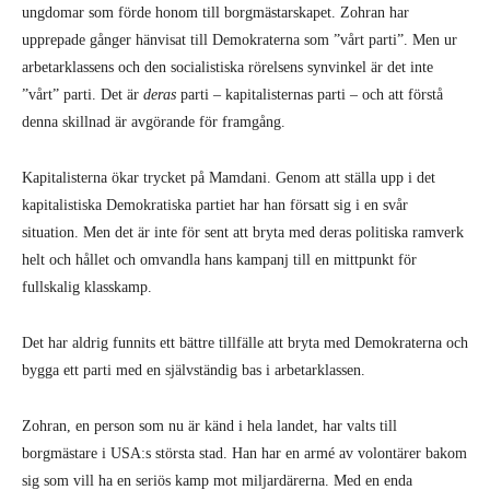
ungdomar som förde honom till borgmästarskapet. Zohran har
upprepade gånger hänvisat till Demokraterna som ”vårt parti”. Men ur
arbetarklassens och den socialistiska rörelsens synvinkel är det inte
”vårt” parti. Det är
deras
parti – kapitalisternas parti – och att förstå
denna skillnad är avgörande för framgång.
Kapitalisterna ökar trycket på Mamdani. Genom att ställa upp i det
kapitalistiska Demokratiska partiet har han försatt sig i en svår
situation. Men det är inte för sent att bryta med deras politiska ramverk
helt och hållet och omvandla hans kampanj till en mittpunkt för
fullskalig klasskamp.
Det har aldrig funnits ett bättre tillfälle att bryta med Demokraterna och
bygga ett parti med en självständig bas i arbetarklassen.
Zohran, en person som nu är känd i hela landet, har valts till
borgmästare i USA:s största stad. Han har en armé av volontärer bakom
sig som vill ha en seriös kamp mot miljardärerna. Med en enda