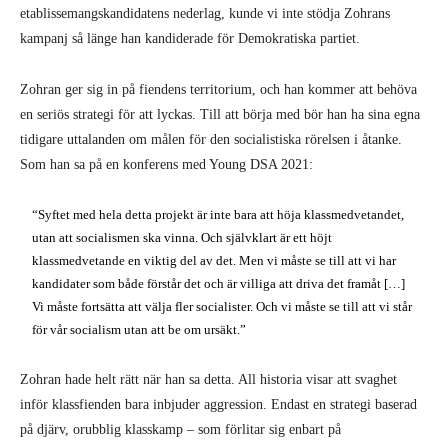
etablissemangskandidatens nederlag, kunde vi inte stödja Zohrans
kampanj så länge han kandiderade för Demokratiska partiet.
Zohran ger sig in på fiendens territorium, och han kommer att behöva
en seriös strategi för att lyckas. Till att börja med bör han ha sina egna
tidigare uttalanden om målen för den socialistiska rörelsen i åtanke.
Som han sa på en konferens med Young DSA 2021:
“Syftet med hela detta projekt är inte bara att höja klassmedvetandet,
utan att socialismen ska vinna. Och självklart är ett höjt
klassmedvetande en viktig del av det. Men vi måste se till att vi har
kandidater som både förstår det och är villiga att driva det framåt […]
Vi måste fortsätta att välja fler socialister. Och vi måste se till att vi står
för vår socialism utan att be om ursäkt.”
Zohran hade helt rätt när han sa detta. All historia visar att svaghet
inför klassfienden bara inbjuder aggression. Endast en strategi baserad
på djärv, orubblig klasskamp – som förlitar sig enbart på