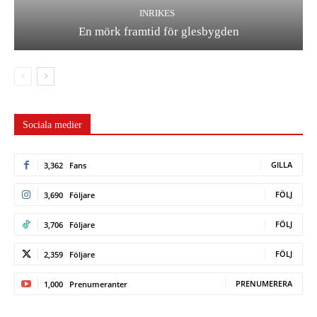
INRIKES
En mörk framtid för glesbygden
Sociala medier
GILLA
3,362
Fans
FÖLJ
3,690
Följare
FÖLJ
3,706
Följare
FÖLJ
2,359
Följare
PRENUMERERA
1,000
Prenumeranter