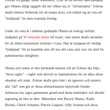
Zohran två gånger under sommaren. Efter att ha berömt hans kampanj
gav Obama enligt uppgift råd om vilken typ av ”infrastruktur” Zohran
skulle behöva förbereda för att kunna styra, och erbjöd sig att vara ett
”bollplank” för hans framtida förslag.
Under sitt sista år i ämbetet godkände Obama ett tioårigt militärt
stödpaket på
38 miljarder dollar
till Israel, som senare skulle användas
för att slakta tiotusentals invånare i Gaza. Han är knappast ett värdigt
”bollplank” för en kandidat som till stor del vann tack vare sitt stöd för
palestiniernas rättigheter.
Obama och resten av den härskande klassen vill att Zohran ska följa
”deras regler” – regler som skrivits av kapitalisterna för att säkra deras
rikedom och makt. Zohran skulle göra bäst i att ignorera och misstro
alla ”råd” som ges av dessa arbetarklassens beprövade fiender.
Arbetarna har ingen gemensam grund med dessa människor och absolut
ingenting att lära av dem. Människor som Barack Obama, Kathy
Hochul, Chuck Schumer, Patrick Gaspard, Sally Susman och deras