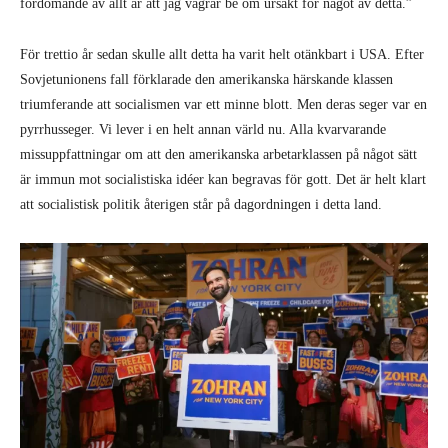
fördömande av allt är att jag vägrar be om ursäkt för något av detta.”
För trettio år sedan skulle allt detta ha varit helt otänkbart i USA. Efter
Sovjetunionens fall förklarade den amerikanska härskande klassen
triumferande att socialismen var ett minne blott. Men deras seger var en
pyrrhusseger. Vi lever i en helt annan värld nu. Alla kvarvarande
missuppfattningar om att den amerikanska arbetarklassen på något sätt
är immun mot socialistiska idéer kan begravas för gott. Det är helt klart
att socialistisk politik återigen står på dagordningen i detta land.