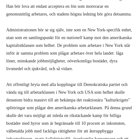
Han bör lova att endast acceptera en lön som motsvarar en
genomsnittlig arbetares, och stadens högsta ledning bör göra detsamma.
Administrationen bör se sig själv, inte som en New York-specifik enhet,
utan som en samlingspunkt för en
nationell
kamp mot den amerikanska
kapitalistklassen som helhet. De problem som arbetare i New York står
inför är samma problem som plågar arbetare över hela landet: låga
löner, minskande jobbmöjligheter, oöverkomliga bostäder, dyra
livsmedel och sjukvård, och så vidare.
Att offentligt bryta med alla kopplingar till Demokratiska partiet och
vända sig till arbetarklassen i New York och USA som helhet skulle
dessutom bidra massivt till att bekämpa det reaktionära ”kulturkrigets”
splittringar som plågar den amerikanska arbetarklassen. På denna grund
skulle det vara möjligt att inleda en rikstäckande kamp för billiga
bostäder med hyror som är begränsade till 10 procent av inkomsten,
välbetalda jobb med fackliga rättigheter för att återuppbygga
infrastrukturen, gratis kollektivtrafik, överkomlig barnomsorg och ett