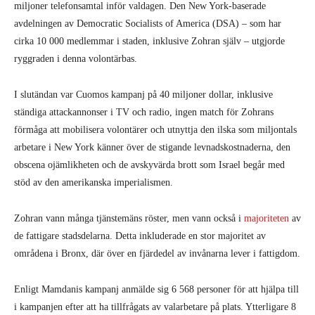
miljoner telefonsamtal inför valdagen. Den New York-baserade
avdelningen av Democratic Socialists of America (DSA) – som har
cirka 10 000 medlemmar i staden, inklusive Zohran själv – utgjorde
ryggraden i denna volontärbas.
I slutändan var Cuomos kampanj på 40 miljoner dollar, inklusive
ständiga attackannonser i TV och radio, ingen match för Zohrans
förmåga att mobilisera volontärer och utnyttja den ilska som miljontals
arbetare i New York känner över de stigande levnadskostnaderna, den
obscena ojämlikheten och de avskyvärda brott som Israel begår med
stöd av den amerikanska imperialismen.
Zohran vann många tjänstemäns röster, men vann också i
majoriteten
av
de fattigare
stadsdelarna. Detta inkluderade en stor majoritet av
områdena i Bronx, där över en fjärdedel av invånarna lever i fattigdom.
Enligt Mamdanis kampanj anmälde sig 6 568 personer för att hjälpa till
i kampanjen efter att ha tillfrågats av valarbetare på plats. Ytterligare 8