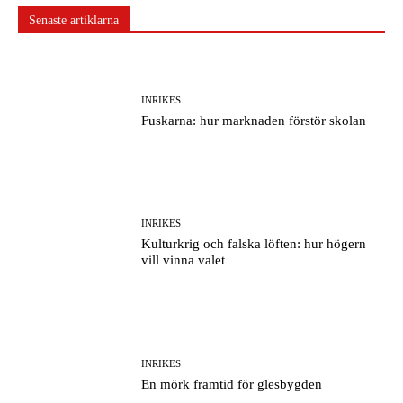
Senaste artiklarna
INRIKES
Fuskarna: hur marknaden förstör skolan
INRIKES
Kulturkrig och falska löften: hur högern
vill vinna valet
INRIKES
En mörk framtid för glesbygden