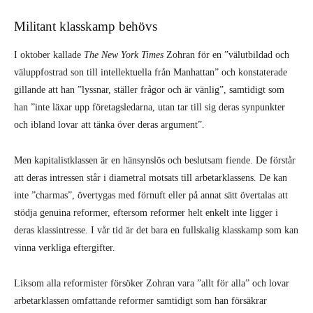
Militant klasskamp behövs
I oktober kallade
The New York Times
Zohran för en ”välutbildad och
väluppfostrad son till intellektuella från Manhattan” och konstaterade
gillande att han ”lyssnar, ställer frågor och är vänlig”, samtidigt som
han ”inte läxar upp företagsledarna, utan tar till sig deras synpunkter
och ibland lovar att tänka över deras argument”.
Men kapitalistklassen är en hänsynslös och beslutsam fiende. De förstår
att deras intressen står i diametral motsats till arbetarklassens. De kan
inte ”charmas”, övertygas med förnuft eller på annat sätt övertalas att
stödja genuina reformer, eftersom reformer helt enkelt inte ligger i
deras klassintresse. I vår tid är det bara en fullskalig klasskamp som kan
vinna verkliga eftergifter.
Liksom alla reformister försöker Zohran vara ”allt för alla” och lovar
arbetarklassen omfattande reformer samtidigt som han försäkrar