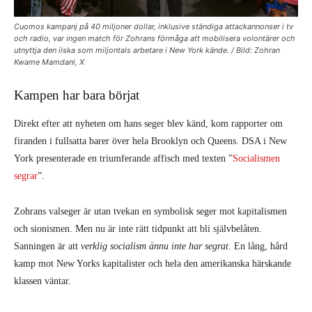
Cuomos kampanj på 40 miljoner dollar, inklusive ständiga attackannonser i tv
och radio, var ingen match för Zohrans förmåga att mobilisera volontärer och
utnyttja den ilska som miljontals arbetare i New York kände. / Bild: Zohran
Kwame Mamdani, X
Kampen har bara börjat
Direkt efter att nyheten om hans seger blev känd, kom rapporter om
firanden i fullsatta barer över hela Brooklyn och Queens. DSA i New
York presenterade en triumferande affisch med texten ”
Socialismen
segrar
”.
Zohrans valseger är utan tvekan en symbolisk seger mot kapitalismen
och sionismen. Men nu är inte rätt tidpunkt att bli självbelåten.
Sanningen är att
verklig socialism ännu inte har segrat
. En lång, hård
kamp mot New Yorks kapitalister och hela den amerikanska härskande
klassen väntar.