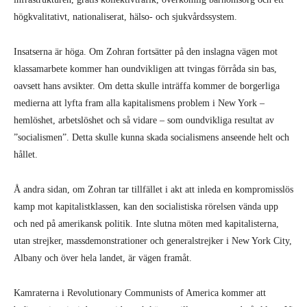
högkvalitativt, nationaliserat, hälso- och sjukvårdssystem.
Insatserna är höga. Om Zohran fortsätter på den inslagna vägen mot
klassamarbete kommer han oundvikligen att tvingas förråda sin bas,
oavsett hans avsikter. Om detta skulle inträffa kommer de borgerliga
medierna att lyfta fram alla kapitalismens problem i New York –
hemlöshet, arbetslöshet och så vidare – som oundvikliga resultat av
”socialismen”. Detta skulle kunna skada socialismens anseende helt och
hållet.
Å andra sidan, om Zohran tar tillfället i akt att inleda en kompromisslös
kamp mot kapitalistklassen, kan den socialistiska rörelsen vända upp
och ned på amerikansk politik. Inte slutna möten med kapitalisterna,
utan strejker, massdemonstrationer och generalstrejker i New York City,
Albany och över hela landet, är vägen framåt.
Kamraterna i Revolutionary Communists of America kommer att