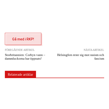
Gå med i RKP!
FÖREGÅENDE ARTIKEL
NÄSTA ARTIKEL
Storbritannien: Corbyn vann –
Helsingfors reste sig mot rasism och
dammluckorna har öppnats!
fascism
Relaterade artiklar