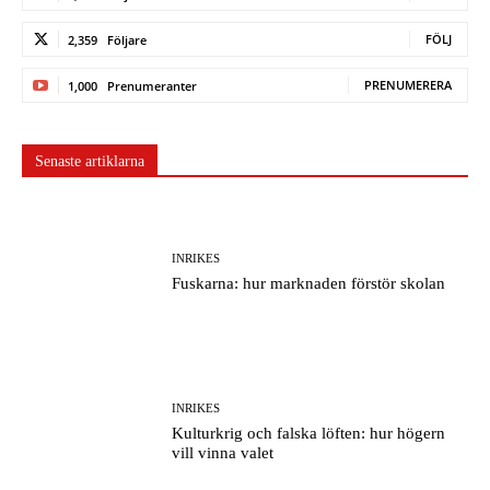
FÖLJ
2,359
Följare
PRENUMERERA
1,000
Prenumeranter
Senaste artiklarna
INRIKES
Fuskarna: hur marknaden förstör skolan
INRIKES
Kulturkrig och falska löften: hur högern
vill vinna valet