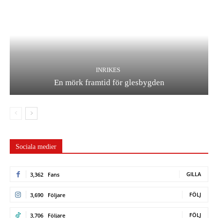
INRIKES
En mörk framtid för glesbygden
Sociala medier
GILLA
3,362
Fans
FÖLJ
3,690
Följare
FÖLJ
3,706
Följare