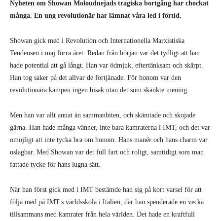
Nyheten om Showan Moloudnejads tragiska bortgång har chockat
många. En ung revolutionär har lämnat våra led i förtid.
Showan gick med i Revolution och Internationella Marxistiska
Tendensen i maj förra året. Redan från början var det tydligt att han
hade potential att gå långt. Han var ödmjuk, eftertänksam och skärpt.
Han tog saker på det allvar de förtjänade. För honom var den
revolutionära kampen ingen bisak utan det som skänkte mening.
Men han var allt annat än sammanbiten, och skämtade och skojade
gärna. Han hade många vänner, inte bara kamraterna i IMT, och det var
omöjligt att inte tycka bra om honom. Hans manér och hans charm var
oslagbar. Med Showan var det full fart och roligt, samtidigt som man
fattade tycke för hans lugna sätt.
När han först gick med i IMT bestämde han sig på kort varsel för att
följa med på IMT:s världsskola i Italien, där han spenderade en vecka
tillsammans med kamrater från hela världen. Det hade en kraftfull