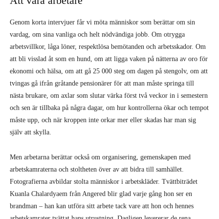
Att vara arbetare
Genom korta intervjuer får vi möta människor som berättar om sin
vardag, om sina vanliga och helt nödvändiga jobb. Om otrygga
arbetsvillkor, låga löner, respektlösa bemötanden och arbetsskador. Om
att bli visslad åt som en hund, om att ligga vaken på nätterna av oro för
ekonomi och hälsa, om att gå 25 000 steg om dagen på stengolv, om att
tvingas gå ifrån gråtande pensionärer för att man måste springa till
nästa brukare, om axlar som slutar värka först två veckor in i semestern
och sen är tillbaka på några dagar, om hur kontrollerna ökar och tempot
måste upp, och när kroppen inte orkar mer eller skadas har man sig
själv att skylla.
Men arbetarna berättar också om organisering, gemenskapen med
arbetskamraterna och stoltheten över av att bidra till samhället.
Fotografierna avbildar stolta människor i arbetskläder. Tvättbiträdet
Kuanla Chalardyaem från Angered blir glad varje gång hon ser en
brandman – han kan utföra sitt arbete tack vare att hon och hennes
arbetskamrater tvättat hans utrustning. Dagligen levererar de rena,