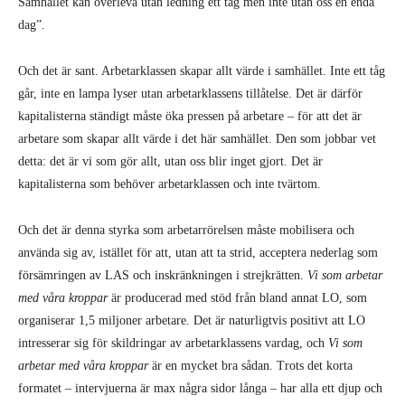
Samhället kan överleva utan ledning ett tag men inte utan oss en enda
dag”.
Och det är sant. Arbetarklassen skapar allt värde i samhället. Inte ett tåg
går, inte en lampa lyser utan arbetarklassens tillåtelse. Det är därför
kapitalisterna ständigt måste öka pressen på arbetare – för att det är
arbetare som skapar allt värde i det här samhället. Den som jobbar vet
detta: det är vi som gör allt, utan oss blir inget gjort. Det är
kapitalisterna som behöver arbetarklassen och inte tvärtom.
Och det är denna styrka som arbetarrörelsen måste mobilisera och
använda sig av, istället för att, utan att ta strid, acceptera nederlag som
försämringen av LAS och inskränkningen i strejkrätten.
Vi som arbetar
med våra kroppar
är producerad med stöd från bland annat LO, som
organiserar 1,5 miljoner arbetare. Det är naturligtvis positivt att LO
intresserar sig för skildringar av arbetarklassens vardag, och
Vi som
arbetar med våra kroppar
är en mycket bra sådan. Trots det korta
formatet – intervjuerna är max några sidor långa – har alla ett djup och