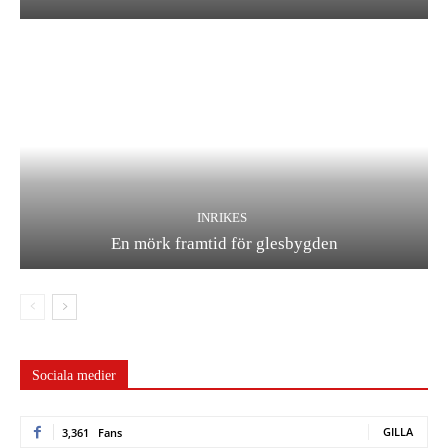
INRIKES
En mörk framtid för glesbygden
Sociala medier
GILLA
3,361
Fans