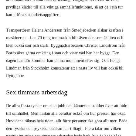
prydliga kläder till alla viktiga samhällsfunktioner, så att de i sin tur
kan utföra sina arbetsuppgifter.
Transportören Helena Andersson från Smedjebacken älskar kraften i
maskinerna – i en 70 tung ton maskin blir även den som är liten och
klen också stor och stark. Byggnadsarbetaren Christer Lindström från
Borås åker gärna omkring i stan och visar vad han har byggt. Den
dagen han dör kommer han lämna monument efter sig. Och Bengt
Lindman från Stockholm konstaterar att i nästa liv vill han också bli
flyttgubbe.
Sex timmars arbetsdag
De allra flesta tycker om sina jobb och känner en stolthet över att bidra
till samhället. Men nästan alla berättar också om hur pressen har ökat.
Huvudena räknas hela tiden, allt färre personer ska göra allt mer. Både
den fysiska och psykiska ohälsan har tilltagit. Flera talar om vilken