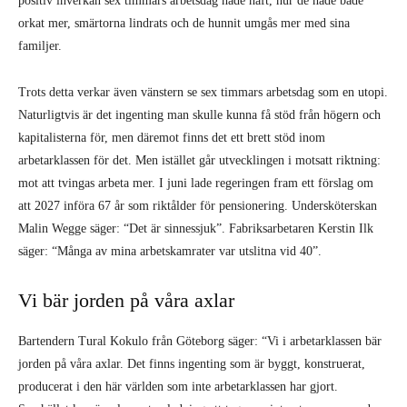
positiv inverkan sex timmars arbetsdag hade haft, hur de hade både
orkat mer, smärtorna lindrats och de hunnit umgås mer med sina
familjer.
Trots detta verkar även vänstern se sex timmars arbetsdag som en utopi.
Naturligtvis är det ingenting man skulle kunna få stöd från högern och
kapitalisterna för, men däremot finns det ett brett stöd inom
arbetarklassen för det. Men istället går utvecklingen i motsatt riktning:
mot att tvingas arbeta mer. I juni lade regeringen fram ett förslag om
att 2027 införa 67 år som riktålder för pensionering. Undersköterskan
Malin Wegge säger: “Det är sinnessjuk”. Fabriksarbetaren Kerstin Ilk
säger: “Många av mina arbetskamrater var utslitna vid 40”.
Vi bär jorden på våra axlar
Bartendern Tural Kokulo från Göteborg säger: “Vi i arbetarklassen bär
jorden på våra axlar. Det finns ingenting som är byggt, konstruerat,
producerat i den här världen som inte arbetarklassen har gjort.