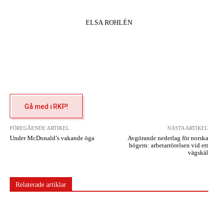
ELSA ROHLÉN
Gå med i RKP!
FÖREGÅENDE ARTIKEL
NÄSTA ARTIKEL
Under McDonald’s vakande öga
Avgörande nederlag för norska
högern: arbetarrörelsen vid ett
vägskäl
Relaterade artiklar