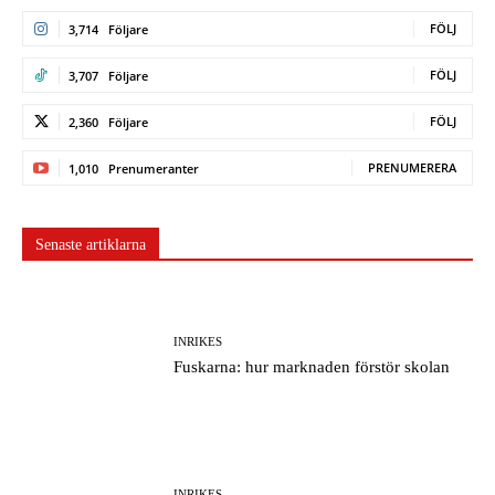
FÖLJ
3,714
Följare
FÖLJ
3,707
Följare
FÖLJ
2,360
Följare
PRENUMERERA
1,010
Prenumeranter
Senaste artiklarna
INRIKES
Fuskarna: hur marknaden förstör skolan
INRIKES