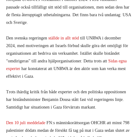
pausade också tillfälligt sitt stöd till organisationen, men sedan dess har
de flesta återupptagit utbetalningarna. Det finns bara två undantag: USA
och Sverige.
Den svenska regeringen
ställde in allt stöd
till UNRWA i december
2024, med motiveringen att Israels förbud skulle göra det omöjligt för
organisationen att bedriva sin verksamhet. Istället skulle biståndet
“omdirigeras” till andra hjälporganisationer. Detta trots att
Sidas egna
experter
har konstaterat att UNRWA är den aktör som kan verka mest
effektivt i Gaza.
Trots ihärdig kritik från både experter och den politiska oppositionen
har biståndsminister Benjamin Dousa stått fast vid regeringens linje.
Samtidigt har situationen i Gaza förvärrats markant.
Den 10 juli meddelade
FN:s människorättsorgan OHCHR att minst 798
palestinier dödats medan de försökt få tag på mat i Gaza sedan slutet av