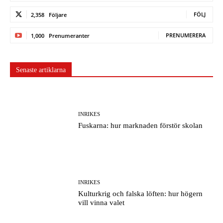
FÖLJ
2,358
Följare
PRENUMERERA
1,000
Prenumeranter
Senaste artiklarna
INRIKES
Fuskarna: hur marknaden förstör skolan
INRIKES
Kulturkrig och falska löften: hur högern
vill vinna valet