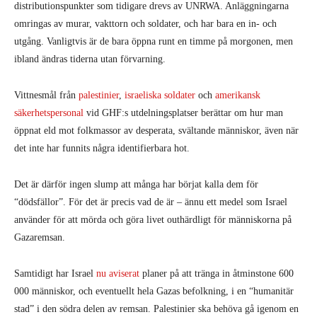
distributionspunkter som tidigare drevs av UNRWA. Anläggningarna
omringas av murar, vakttorn och soldater, och har bara en in- och
utgång. Vanligtvis är de bara öppna runt en timme på morgonen, men
ibland ändras tiderna utan förvarning.
Vittnesmål från
palestinier
,
israeliska soldater
och
amerikansk
säkerhetspersonal
vid GHF:s utdelningsplatser berättar om hur man
öppnat eld mot folkmassor av desperata, svältande människor, även när
det inte har funnits några identifierbara hot.
Det är därför ingen slump att många har börjat kalla dem för
“dödsfällor”. För det är precis vad de är – ännu ett medel som Israel
använder för att mörda och göra livet outhärdligt för människorna på
Gazaremsan.
Samtidigt har Israel
nu aviserat
planer på att tränga in åtminstone 600
000 människor, och eventuellt hela Gazas befolkning, i en “humanitär
stad” i den södra delen av remsan. Palestinier ska behöva gå igenom en