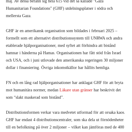
maj. Av dessa befann sig hela 615 vid det så kallade “Gaza
Humanitarian Foundations” (GHF) utdelningsplatser i södra och
mellersta Gaza.
GHF är en amerikansk organisation som bildades i februari 2025 –
formellt som ett alternativt distributionssystem till UNRWA och andra
etablerade hjälporganisationer, med syftet att förhindra att bistånd
hamnar i händerna på Hamas. Organisationen har fått stöd från Israel
och USA, och i juni utlovade den amerikanska regeringen 30 miljoner
dollar i finansiering. Övriga inkomstkällor har hållits hemliga.
FN och en lång rad hjälporganisationer har anklagat GHF för att bryta
mot humanitära normer, medan
Läkare utan gränser
har beskrivit det
som “slakt maskerad som bistånd”.
Distributionsformen verkar vara medvetet utformad för att orsaka kaos.
GHF har endast 4 distributionscentraler, som ska dela ut förnödenheter
till en befolkning på över 2 miljoner – vilket kan jämföras med de 400