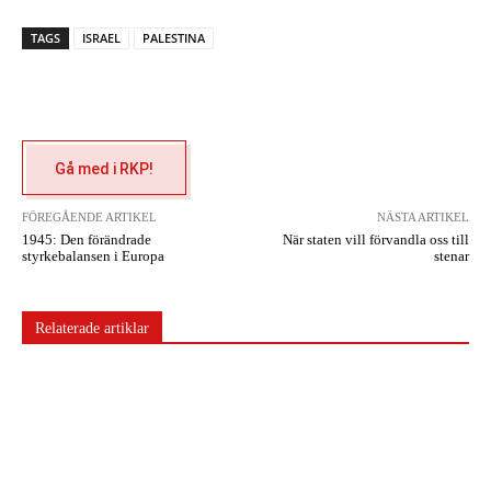
TAGS
ISRAEL
PALESTINA
Gå med i RKP!
FÖREGÅENDE ARTIKEL
NÄSTA ARTIKEL
1945: Den förändrade
När staten vill förvandla oss till
styrkebalansen i Europa
stenar
Relaterade artiklar