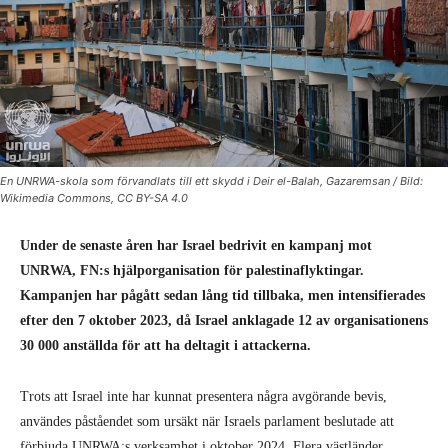
En UNRWA-skola som förvandlats till ett skydd i Deir el-Balah, Gazaremsan / Bild:
Wikimedia Commons, CC BY-SA 4.0
Under de senaste åren har Israel bedrivit en kampanj mot
UNRWA, FN:s hjälporganisation för palestinaflyktingar.
Kampanjen har pågått sedan lång tid tillbaka, men intensifierades
efter den 7 oktober 2023, då Israel anklagade 12 av organisationens
30 000 anställda för att ha deltagit i attackerna.
Trots att Israel inte har kunnat presentera några avgörande bevis,
användes påståendet som ursäkt när Israels parlament beslutade att
förbjuda UNRWA:s verksamhet i oktober 2024. Flera västländer