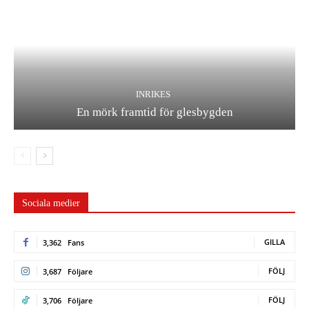
INRIKES
En mörk framtid för glesbygden
Sociala medier
GILLA
3,362
Fans
FÖLJ
3,687
Följare
FÖLJ
3,706
Följare