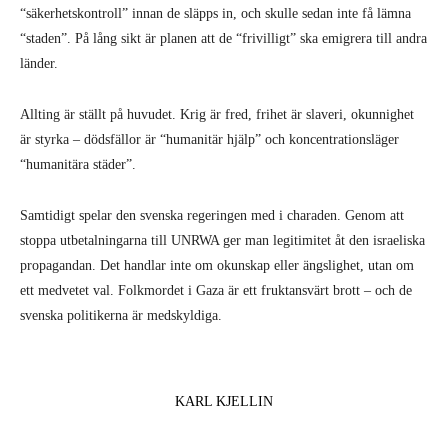
“säkerhetskontroll” innan de släpps in, och skulle sedan inte få lämna
“staden”. På lång sikt är planen att de “frivilligt” ska emigrera till andra
länder.
Allting är ställt på huvudet. Krig är fred, frihet är slaveri, okunnighet
är styrka – dödsfällor är “humanitär hjälp” och koncentrationsläger
“humanitära städer”.
Samtidigt spelar den svenska regeringen med i charaden. Genom att
stoppa utbetalningarna till UNRWA ger man legitimitet åt den israeliska
propagandan. Det handlar inte om okunskap eller ängslighet, utan om
ett medvetet val. Folkmordet i Gaza är ett fruktansvärt brott – och de
svenska politikerna är medskyldiga.
KARL KJELLIN