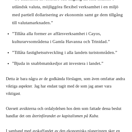
utländsk valuta, möjliggöra flexibel verksamhet i en miljö
med partiell dollarisering av ekonomin samt ge dem tillgång
till valutamarknaden.”
”Tillåta alla former av affärsverksamhet i Cayos,
kulturarvsområdena i Gamla Havanna och Trinidad.”
”Tillåta fastighetsutveckling i alla landets turistområden.”
”Bjuda in snabbmatskedjor att investera i landet.”
Detta är bara några av de godkända förslagen, som även omfattar andra
viktiga aspekter. Jag har endast tagit med de som jag anser vara
viktigast.
Oavsett avsikterna och ordalydelsen hos dem som fattade dessa beslut
handlar det om
återinförandet av kapitalismen på Kuba
.
I samband med avskaffandet av den ekonomiska planeringen sker en