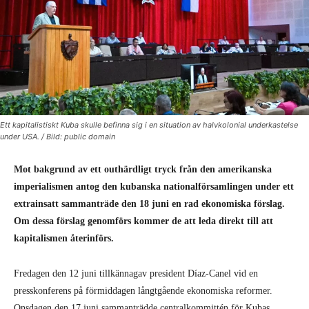
Ett kapitalistiskt Kuba skulle befinna sig i en situation av halvkolonial underkastelse
under USA. / Bild: public domain
Mot bakgrund av ett outhärdligt tryck från den amerikanska
imperialismen antog den kubanska nationalförsamlingen under ett
extrainsatt sammanträde den 18 juni en rad ekonomiska förslag.
Om dessa förslag genomförs kommer de att leda direkt till att
kapitalismen återinförs.
Fredagen den 12 juni tillkännagav president Díaz-Canel vid en
presskonferens på förmiddagen långtgående ekonomiska reformer.
Onsdagen den 17 juni sammanträdde centralkommittén för Kubas