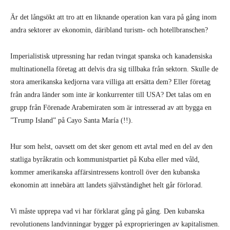
Är det långsökt att tro att en liknande operation kan vara på gång inom
andra sektorer av ekonomin, däribland turism- och hotellbranschen?
Imperialistisk utpressning har redan tvingat spanska och kanadensiska
multinationella företag att delvis dra sig tillbaka från sektorn. Skulle de
stora amerikanska kedjorna vara villiga att ersätta dem? Eller företag
från andra länder som inte är konkurrenter till USA? Det talas om en
grupp från Förenade Arabemiraten som är intresserad av att bygga en
”Trump Island” på Cayo Santa María (!!).
Hur som helst, oavsett om det sker genom ett avtal med en del av den
statliga byråkratin och kommunistpartiet på Kuba eller med våld,
kommer amerikanska affärsintressens kontroll över den kubanska
ekonomin att innebära att landets självständighet helt går förlorad.
Vi måste upprepa vad vi har förklarat gång på gång. Den kubanska
revolutionens landvinningar bygger på exproprieringen av kapitalismen.