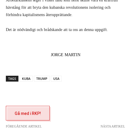
Arbetarklassens seger i vilket land som helst skulle vara en kraftfull
hävstång för att bryta den kubanska revolutionens isolering och
förhindra kapitalismens återupprättande.
Det är nödvändigt och brådskande att ta oss an denna uppgift.
JORGE MARTIN
TAGS
KUBA
TRUMP
USA
Gå med i RKP!
FÖREGÅENDE ARTIKEL
NÄSTA ARTIKEL