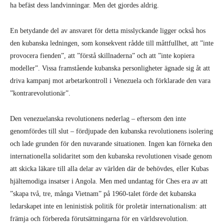
ha befäst dess landvinningar. Men det gjordes aldrig.
En betydande del av ansvaret för detta misslyckande ligger också hos
den kubanska ledningen, som konsekvent rådde till måttfullhet, att ”inte
provocera fienden”, att ”förstå skillnaderna” och att ”inte kopiera
modeller”. Vissa framstående kubanska personligheter ägnade sig åt att
driva kampanj mot arbetarkontroll i Venezuela och förklarade den vara
”kontrarevolutionär”.
Den venezuelanska revolutionens nederlag – eftersom den inte
genomfördes till slut – fördjupade den kubanska revolutionens isolering
och lade grunden för den nuvarande situationen. Ingen kan förneka den
internationella solidaritet som den kubanska revolutionen visade genom
att skicka läkare till alla delar av världen där de behövdes, eller Kubas
hjältemodiga insatser i Angola. Men med undantag för Ches era av att
”skapa två, tre, många Vietnam” på 1960-talet förde det kubanska
ledarskapet inte en leninistisk politik för proletär internationalism: att
främja och förbereda förutsättningarna för en världsrevolution.