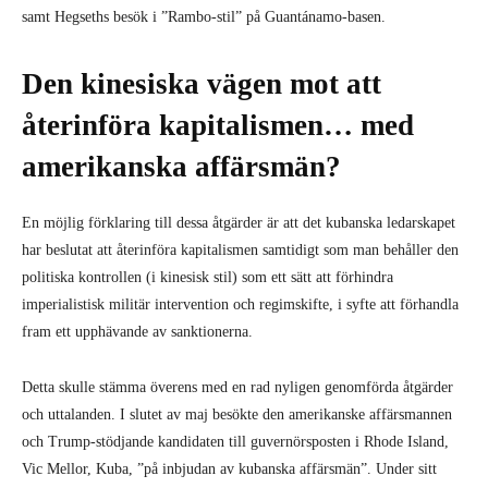
samt Hegseths besök i ”Rambo-stil” på Guantánamo-basen.
Den kinesiska vägen mot att
återinföra kapitalismen… med
amerikanska affärsmän?
En möjlig förklaring till dessa åtgärder är att det kubanska ledarskapet
har beslutat att återinföra kapitalismen samtidigt som man behåller den
politiska kontrollen (i kinesisk stil) som ett sätt att förhindra
imperialistisk militär intervention och regimskifte, i syfte att förhandla
fram ett upphävande av sanktionerna.
Detta skulle stämma överens med en rad nyligen genomförda åtgärder
och uttalanden. I slutet av maj besökte den amerikanske affärsmannen
och Trump-stödjande kandidaten till guvernörsposten i Rhode Island,
Vic Mellor, Kuba, ”på inbjudan av kubanska affärsmän”. Under sitt