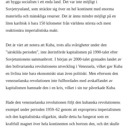
att bygga socialism i ett enda land. Det var inte möjligt i
Sovjetryssland, som sträckte sig över en hel kontinent med enorma
materiella och mänskliga resurser. Det är ännu mindre möjligt på en
liten karibisk ö bara 150 kilometer från världens största och mest
reaktionära imperialistiska makt.
Det är värt att notera att Kuba, trots alla svårigheter under den
”särskilda perioden”, inte återinförde kapitalismen på 1990-talet efter
Sovjetunionens sammanbrott. I början av 2000-talet gynnades landet av
den bolivarianska revolutionens utveckling i Venezuela, vilket gav Kuba
en livlina inte bara ekonomiskt utan även politiskt. Men eftersom den
venezuelanska revolutionen inte fullbordades med avskaffandet av
kapitalismen hamnade den i en kris, vilket i sin tur påverkade Kuba.
Hade den venezuelanska revolutionen följt den kubanska revolutionens
exempel under perioden 1959–62 genom att expropriera imperialismen
och den kapitalistiska oligarkin, skulle detta ha fungerat som en
kraftfull magnet över hela kontinenten och bortom den, och det skulle