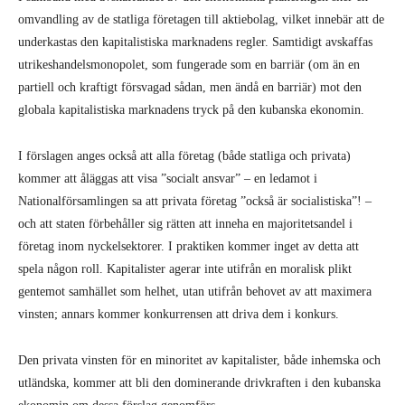
omvandling av de statliga företagen till aktiebolag, vilket innebär att de
underkastas den kapitalistiska marknadens regler. Samtidigt avskaffas
utrikeshandelsmonopolet, som fungerade som en barriär (om än en
partiell och kraftigt försvagad sådan, men ändå en barriär) mot den
globala kapitalistiska marknadens tryck på den kubanska ekonomin.
I förslagen anges också att alla företag (både statliga och privata)
kommer att åläggas att visa ”socialt ansvar” – en ledamot i
Nationalförsamlingen sa att privata företag ”också är socialistiska”! –
och att staten förbehåller sig rätten att inneha en majoritetsandel i
företag inom nyckelsektorer. I praktiken kommer inget av detta att
spela någon roll. Kapitalister agerar inte utifrån en moralisk plikt
gentemot samhället som helhet, utan utifrån behovet av att maximera
vinsten; annars kommer konkurrensen att driva dem i konkurs.
Den privata vinsten för en minoritet av kapitalister, både inhemska och
utländska, kommer att bli den dominerande drivkraften i den kubanska