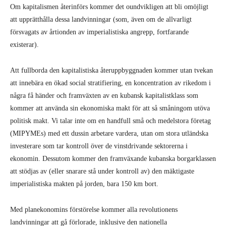
Om kapitalismen återinförs kommer det oundvikligen att bli omöjligt
att upprätthålla dessa landvinningar (som, även om de allvarligt
försvagats av årtionden av imperialistiska angrepp, fortfarande
existerar).
Att fullborda den kapitalistiska återuppbyggnaden kommer utan tvekan
att innebära en ökad social stratifiering, en koncentration av rikedom i
några få händer och framväxten av en kubansk kapitalistklass som
kommer att använda sin ekonomiska makt för att så småningom utöva
politisk makt. Vi talar inte om en handfull små och medelstora företag
(MIPYMEs) med ett dussin arbetare vardera, utan om stora utländska
investerare som tar kontroll över de vinstdrivande sektorerna i
ekonomin. Dessutom kommer den framväxande kubanska borgarklassen
att stödjas av (eller snarare stå under kontroll av) den mäktigaste
imperialistiska makten på jorden, bara 150 km bort.
Med planekonomins förstörelse kommer alla revolutionens
landvinningar att gå förlorade, inklusive den nationella