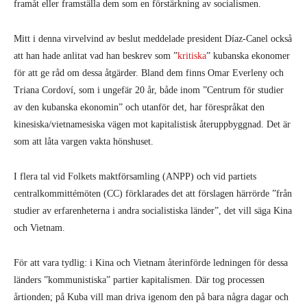
framåt eller framställa dem som en förstärkning av socialismen.
Mitt i denna virvelvind av beslut meddelade president Díaz-Canel också
att han hade anlitat vad han beskrev som ”
kritiska
” kubanska ekonomer
för att ge råd om dessa åtgärder. Bland dem finns Omar Everleny och
Triana Cordoví, som i ungefär 20 år, både inom ”Centrum för studier
av den kubanska ekonomin” och utanför det, har förespråkat den
kinesiska/vietnamesiska vägen mot kapitalistisk återuppbyggnad. Det är
som att låta vargen vakta hönshuset.
I flera tal vid Folkets maktförsamling (ANPP) och vid partiets
centralkommittémöten (CC) förklarades det att förslagen härrörde ”från
studier av erfarenheterna i andra socialistiska länder”, det vill säga Kina
och Vietnam.
För att vara tydlig: i Kina och Vietnam återinförde ledningen för dessa
länders ”kommunistiska” partier kapitalismen. Där tog processen
årtionden; på Kuba vill man driva igenom den på bara några dagar och