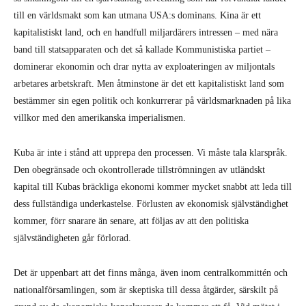
till en världsmakt som kan utmana USA:s dominans. Kina är ett
kapitalistiskt land, och en handfull miljardärers intressen – med nära
band till statsapparaten och det så kallade Kommunistiska partiet –
dominerar ekonomin och drar nytta av exploateringen av miljontals
arbetares arbetskraft. Men åtminstone är det ett kapitalistiskt land som
bestämmer sin egen politik och konkurrerar på världsmarknaden på lika
villkor med den amerikanska imperialismen.
Kuba är inte i stånd att upprepa den processen. Vi måste tala klarspråk.
Den obegränsade och okontrollerade tillströmningen av utländskt
kapital till Kubas bräckliga ekonomi kommer mycket snabbt att leda till
dess fullständiga underkastelse. Förlusten av ekonomisk självständighet
kommer, förr snarare än senare, att följas av att den politiska
självständigheten går förlorad.
Det är uppenbart att det finns många, även inom centralkommittén och
nationalförsamlingen, som är skeptiska till dessa åtgärder, särskilt på