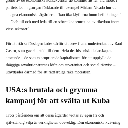
grund av de ekonomiska konsekvenser de kommer att få. Vid mötet i
partiets ledningsorgan förklarade till exempel Miriam Nicado hur de
antagna ekonomiska åtgärderna ”kan öka klyftorna inom befolkningen”
… ”och till och med leda till en större koncentration av rikedom inom
vissa sektorer”.
För att stärka förslagen lades därför ett brev fram, undertecknat av Raúl
Castro, som gav sitt stöd till dem. Hela det historiska ledarskapets
anseende – de som exproprierade kapitalismen för att uppfylla de
skäggiga revolutionärernas löfte om suveränitet och social rättvisa –
utnyttjades därmed för att rättfärdiga raka motsatsen.
USA:s brutala och grymma
kampanj för att svälta ut Kuba
Trots påståenden om att dessa åtgärder vidtas av egen fri och
självständig vilja är verkligheten obeveklig. Den ekonomiska kvävning