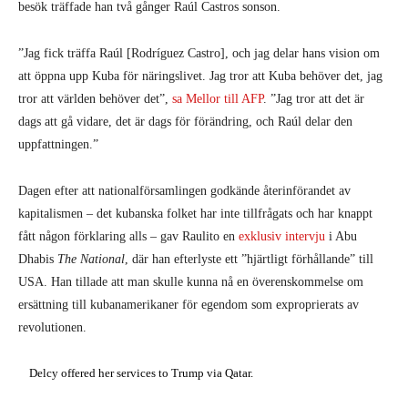
besök träffade han två gånger Raúl Castros sonson.
”Jag fick träffa Raúl [Rodríguez Castro], och jag delar hans vision om
att öppna upp Kuba för näringslivet. Jag tror att Kuba behöver det, jag
tror att världen behöver det”,
sa Mellor till AFP
. ”Jag tror att det är
dags att gå vidare, det är dags för förändring, och Raúl delar den
uppfattningen.”
Dagen efter att nationalförsamlingen godkände återinförandet av
kapitalismen – det kubanska folket har inte tillfrågats och har knappt
fått någon förklaring alls – gav Raulito en
exklusiv intervju
i Abu
Dhabis
The National
, där han efterlyste ett ”hjärtligt förhållande” till
USA. Han tillade att man skulle kunna nå en överenskommelse om
ersättning till kubanamerikaner för egendom som exproprierats av
revolutionen.
Delcy offered her services to Trump via Qatar.