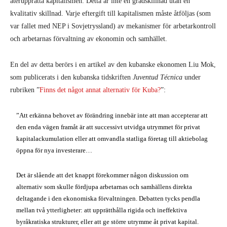
återupprätta kapitalismen. Detta är inte en gradskillnad utan en
kvalitativ skillnad. Varje eftergift till kapitalismen måste åtföljas (som
var fallet med NEP i Sovjetryssland) av mekanismer för arbetarkontroll
och arbetarnas förvaltning av ekonomin och samhället.
En del av detta berörs i en artikel av den kubanske ekonomen Liu Mok,
som publicerats i den kubanska tidskriften
Juventud Técnica
under
rubriken ”
Finns det något annat alternativ för Kuba?
”:
”Att erkänna behovet av förändring innebär inte att man accepterar att
den enda vägen framåt är att successivt utvidga utrymmet för privat
kapitalackumulation eller att omvandla statliga företag till aktiebolag
öppna för nya investerare…
Det är slående att det knappt förekommer någon diskussion om
alternativ som skulle fördjupa arbetarnas och samhällens direkta
deltagande i den ekonomiska förvaltningen. Debatten tycks pendla
mellan två ytterligheter: att upprätthålla rigida och ineffektiva
byråkratiska strukturer, eller att ge större utrymme åt privat kapital.