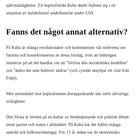
självständigheten.
Ett kapitalistiskt Kuba skulle befinna sig i en
situation av halvkolonial underkastelse under USA
.
Fanns det något annat alternativ?
På Kuba är många revolutionärer och kommunister väl medvetna om
farorna och konsekvenserna av dessa förslag, trots att ledningen
insisterar på att det handlar om att ”förfina den socialistiska modellen”
och ”ändra det som behöver ändras” (och cyniskt utnyttjar ett citat från
Fidel).
Men motståndet mot kapitalismens återupprättande står inför allvarliga
svårigheter.
Den första är bristen på en kultur av
beslutsfattande
och politisk debatt
inom partiet och staten i allmänhet. På Kuba har det hållits många
samråd och folkomröstningar. För 15 år sedan var de ekonomiska