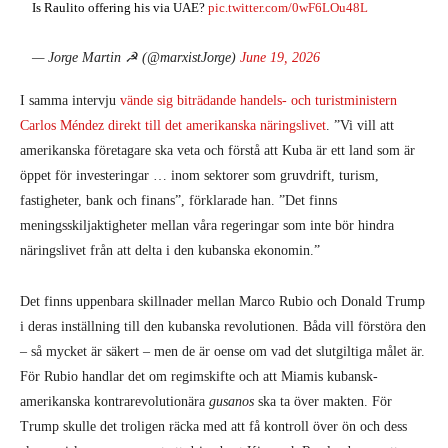
Is Raulito offering his via UAE?
pic.twitter.com/0wF6LOu48L
— Jorge Martin ☭ (@marxistJorge)
June 19, 2026
I samma intervju
vände sig biträdande handels- och turistministern
Carlos Méndez direkt till det amerikanska näringslivet
. ”Vi vill att
amerikanska företagare ska veta och förstå att Kuba är ett land som är
öppet för investeringar … inom sektorer som gruvdrift, turism,
fastigheter, bank och finans”, förklarade han. ”Det finns
meningsskiljaktigheter mellan våra regeringar som inte bör hindra
näringslivet från att delta i den kubanska ekonomin.”
Det finns uppenbara skillnader mellan Marco Rubio och Donald Trump
i deras inställning till den kubanska revolutionen. Båda vill förstöra den
– så mycket är säkert – men de är oense om vad det slutgiltiga målet är.
För Rubio handlar det om regimskifte och att Miamis kubansk-
amerikanska kontrarevolutionära
gusanos
ska ta över makten. För
Trump skulle det troligen räcka med att få kontroll över ön och dess