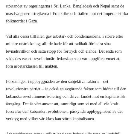
störtandet av regeringarna i Sri Lanka, Bangladesh och Nepal samt de
massiva generalstrejkerna i Frankrike och Italien mot det imperialistiska
folkmordet i Gaza.
Vid alla dessa tillfällen gav arbetar- och bondemassorna, i större eller
mindre utsträckning, allt de hade för att radikalt förändra sina
levnadsvillkor och sätta stopp för förtryck och elände. Det enda som
saknades var ett revolutionärt ledarskap som var uppgiften vuxet att
föra arbetarklassen till makten.
Förseningen i uppbyggnaden av den subjektiva faktorn – det
revolutionära partiet – är också en avgörande faktor som bidrar till den
kubanska revolutionens isolering och driver landet mot en kapitalistisk
återgång. Det är vårt ansvar att, samtidigt som vi med all vår kraft
försvarar den kubanska revolutionen, påskynda uppbyggnaden av det
verktyg med vilket vår klass kan störta kapitalismen.