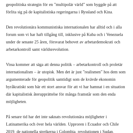
geopolitiska strategin för en ”multipolär värld” som byggde på att
förlita sig på de kapitalistiska regeringarna i Ryssland och Kina.
Den revolutionära kommunistiska internationalen har alltid och i alla
forum som vi har haft tillgång till, inklusive på Kuba och i Venezuela
under de senaste 25 åren, försvarat behovet av arbetardemokrati och
arbetarkontroll samt världsrevolution.
Vissa kommer att säga att denna politik – arbetarkontroll och proletär
internationalism – är utopisk. Men det är just ”realismen” hos dem som
argumenterade för geopolitik samtidigt som de kvävde ekonomin
byråkratiskt som bär ett stort ansvar för att vi har hamnat i en situation
där kapitalistisk återupprättelse för många framstår som den enda
möjligheten.
På senare tid har det inte saknats revolutionära möjligheter i
Latinamerika och över hela världen. Upproren i Ecuador och Chile
2019, de nationella strejkerna i Colombia, revolutionen i Sudan,