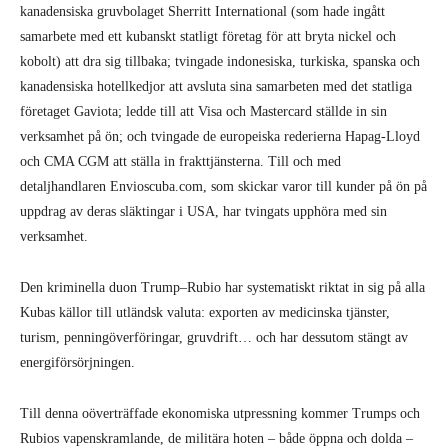
kanadensiska gruvbolaget Sherritt International (som hade ingått
samarbete med ett kubanskt statligt företag för att bryta nickel och
kobolt) att dra sig tillbaka; tvingade indonesiska, turkiska, spanska och
kanadensiska hotellkedjor att avsluta sina samarbeten med det statliga
företaget Gaviota; ledde till att Visa och Mastercard ställde in sin
verksamhet på ön; och tvingade de europeiska rederierna Hapag-Lloyd
och CMA CGM att ställa in frakttjänsterna. Till och med
detaljhandlaren Envioscuba.com, som skickar varor till kunder på ön på
uppdrag av deras släktingar i USA, har tvingats upphöra med sin
verksamhet.
Den kriminella duon Trump–Rubio har systematiskt riktat in sig på alla
Kubas källor till utländsk valuta: exporten av medicinska tjänster,
turism, penningöverföringar, gruvdrift… och har dessutom stängt av
energiförsörjningen.
Till denna oöverträffade ekonomiska utpressning kommer Trumps och
Rubios vapenskramlande, de militära hoten – både öppna och dolda –