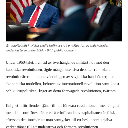
Ett kapitalistiskt Kuba skulle befinna sig i en situation av halvkolonial
underkastelse under USA
. / Bild: public domain
Under 1960-talet, i en tid av överhängande militärt hot mot den
kubanska revolutionen, ägde många intensiva debatter rum bland
revolutionärerna – om användningen av sovjetiska handböcker, den
ekonomiska modellen, behovet av internationell revolution samt konst-
och kulturpolitiken. Inget av detta försvagade revolutionen, tvärtom.
Enighet inför fienden tjänar till att försvara revolutionen, men enighet
med dem som förespråkar ett återinförande av kapitalismen är falsk,
eftersom den innebär att man samtycker till ett beslut som i själva
verket tjänar till att undergräva och förstöra revolutionen.