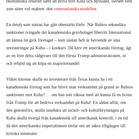
ekonomiska resurser samt att driva bort Kina och Ryssland, oavsett vem
som sitter vid makten: den
venezuelanska modellen
.
En detalj som nästan har gått obemärkt förbi. När Rubios sekundära
sanktioner tvingade det kanadensiska gruvbolaget Sherritt International
att lämna ön gick företaget – som nästan helt är beroende av sina
investeringar på Kuba – i konkurs. Då klev ett amerikanskt företag, ägt
av en före detta rådgivare till den första Trump-administrationen, in
och erbjöd sig att köpa en majoritetsandel.
Vilket intresse skulle en investerare från Texas kunna ha i ett
kanadensiskt företag som har blivit utan verksamhet på grund av Rubios
sanktioner mot Kuba? … om han inte räknar med att kunna få en licens
från Trump för att bedriva verksamhet på Kuba! En sådan affär, om
den genomförs, skulle innebära att nickel- och koboltbrytningen på
Kuba skulle övergå från kanadensisk till amerikansk kontroll, i en tid
då den amerikanska imperialismen tävlar om att säkra tillgången till
kritiska mineraler.