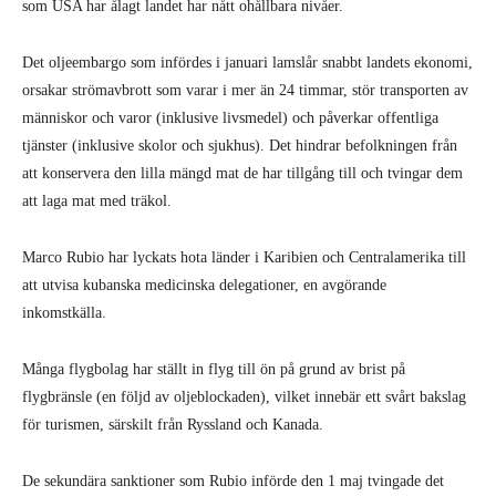
som USA har ålagt landet har nått ohållbara nivåer.
Det oljeembargo som infördes i januari lamslår snabbt landets ekonomi,
orsakar strömavbrott som varar i mer än 24 timmar, stör transporten av
människor och varor (inklusive livsmedel) och påverkar offentliga
tjänster (inklusive skolor och sjukhus). Det hindrar befolkningen från
att konservera den lilla mängd mat de har tillgång till och tvingar dem
att laga mat med träkol.
Marco Rubio har lyckats hota länder i Karibien och Centralamerika till
att utvisa kubanska medicinska delegationer, en avgörande
inkomstkälla.
Många flygbolag har ställt in flyg till ön på grund av brist på
flygbränsle (en följd av oljeblockaden), vilket innebär ett svårt bakslag
för turismen, särskilt från Ryssland och Kanada.
De sekundära sanktioner som Rubio införde den 1 maj tvingade det