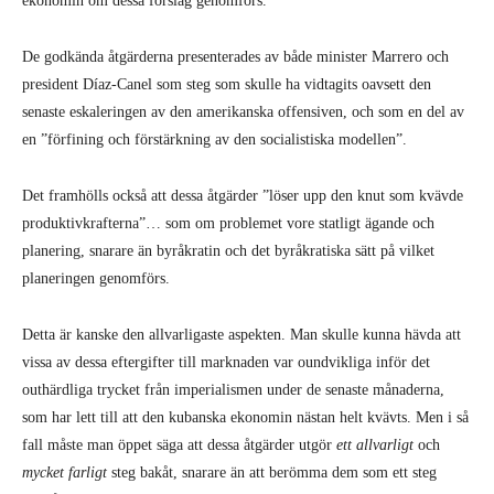
ekonomin om dessa förslag genomförs.
De godkända åtgärderna presenterades av både minister Marrero och
president Díaz-Canel som steg som skulle ha vidtagits oavsett den
senaste eskaleringen av den amerikanska offensiven, och som en del av
en ”förfining och förstärkning av den socialistiska modellen”.
Det framhölls också att dessa åtgärder ”löser upp den knut som kvävde
produktivkrafterna”… som om problemet vore statligt ägande och
planering, snarare än byråkratin och det byråkratiska sätt på vilket
planeringen genomförs.
Detta är kanske den allvarligaste aspekten. Man skulle kunna hävda att
vissa av dessa eftergifter till marknaden var oundvikliga inför det
outhärdliga trycket från imperialismen under de senaste månaderna,
som har lett till att den kubanska ekonomin nästan helt kvävts. Men i så
fall måste man öppet säga att dessa åtgärder utgör
ett allvarligt
och
mycket farligt
steg bakåt, snarare än att berömma dem som ett steg