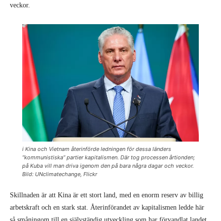
veckor.
i Kina och Vietnam återinförde ledningen för dessa länders
”kommunistiska” partier kapitalismen. Där tog processen årtionden;
på Kuba vill man driva igenom den på bara några dagar och veckor.
Bild: UNclimatechange, Flickr
Skillnaden är att Kina är ett stort land, med en enorm reserv av billig
arbetskraft och en stark stat. Återinförandet av kapitalismen ledde här
så småningom till en självständig utveckling som har förvandlat landet