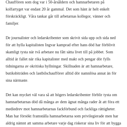
Chauffören som dog var i 50-årsåldern och hamnarbetaren på
kolfartyget var endast 20 år gammal. Det som hänt är helt enkelt
förskräckligt. Våra tankar går till arbetarnas kollegor, vänner och
familjer.
De journalister och ledarskribenter som skrivit sida upp och sida ned
för att hylla kapitalisten Ingvar kamprad efter hans död har förblivit
skamligt tysta när två arbetare nu fått sätta livet till på jobbet. Som
alltid är fallet när rika kapitalister med makt och pengar dör fylls
tidningarna av okritiska hyllningar. Skillnaden är att hamnarbetare,
butiksbiträden och lastbilschaufförer alltid dör namnlösa annat än för
sina närmaste.
Det kan mycket väl vara så att högers ledarskribenter förblir tysta om
hamnarbetarnas död då många av dem ägnat många rader åt att föra ett
mediedrev mot hamnarbetarnas fackförbund och fackliga rättigheter.
Man har försökt framställa hamnarbetarna som privilegierade men har
aldrig nämnt att samma arbetare varje dag riskerar sina liv för att bygga