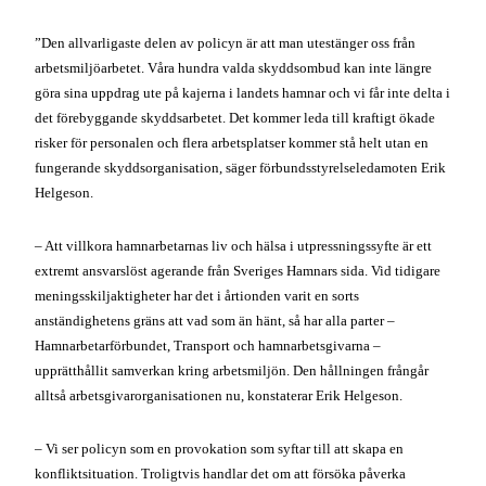
”Den allvarligaste delen av policyn är att man utestänger oss från
arbetsmiljöarbetet. Våra hundra valda skyddsombud kan inte längre
göra sina uppdrag ute på kajerna i landets hamnar och vi får inte delta i
det förebyggande skyddsarbetet. Det kommer leda till kraftigt ökade
risker för personalen och flera arbetsplatser kommer stå helt utan en
fungerande skyddsorganisation, säger förbundsstyrelseledamoten Erik
Helgeson.
– Att villkora hamnarbetarnas liv och hälsa i utpressningssyfte är ett
extremt ansvarslöst agerande från Sveriges Hamnars sida. Vid tidigare
meningsskiljaktigheter har det i årtionden varit en sorts
anständighetens gräns att vad som än hänt, så har alla parter –
Hamnarbetarförbundet, Transport och hamnarbetsgivarna –
upprätthållit samverkan kring arbetsmiljön. Den hållningen frångår
alltså arbetsgivarorganisationen nu, konstaterar Erik Helgeson.
– Vi ser policyn som en provokation som syftar till att skapa en
konfliktsituation. Troligtvis handlar det om att försöka påverka