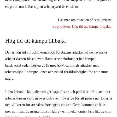
utveckling genom att utreda begränsning av strejkrätten. Att det görs av
ett parti som kallar sig ett arbetarparti är en skam.
Läs mer om attacken på strejkrätten:
Strejkrätten: Hög tid att kämpa tillbaka!
Hög tid att kämpa tillbaka
Det är hög tid att politikernas och företagens attacker på den svenska
arbetarklassen får ett svar. Hamnarbetarförbundet har kämpat
hårdnackat sedan hösten 2015 mot APM-terminals attacker mot
arbetsmiljön, indragna löner och nekad föräldraledighet för att nämna
några.
I den krisande kapitalismen går kapitalister och politiker till attack mot
arbetarklassen världen över och även i Sverige för att pressa ner lönerna
och villkoren för att säkra företagens vinster. Detta kommer vi få se
mer av i framtiden inte minst i fall av en ny ekonomisk kris likt de som