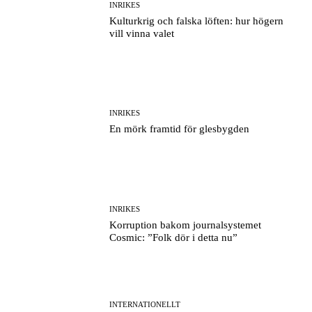
INRIKES
Kulturkrig och falska löften: hur högern
vill vinna valet
INRIKES
En mörk framtid för glesbygden
INRIKES
Korruption bakom journalsystemet
Cosmic: ”Folk dör i detta nu”
INTERNATIONELLT