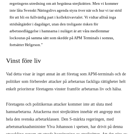
regeringens utredning om att begränsa strejkrätten. Men vi kommer
inte låta Svenskt Näringslivs agenda styra över när och hur vi tar strid
för att bli en fullvärdig part i kollektivavtalet. Vi vidtar alltså inga
stridsåtgärder i dagsläget, utan den troligaste risken för
arbetsnedläggelse i hamnarna i nuläget är att våra medlemmar
lockoutas på samma sätt som skedde på APM Terminals i somras,
fortsätter Helgeson.”
Vinst före liv
Vad detta visar är inget annat än att företag som APM-terminals och de
politiker som förbereder attacker på arbetarnas fackliga rättigheter helt
enkelt prioriterar företagens vinster framför arbetarnas liv och hälsa.
Företagens och politikernas attacker kommer inte att sluta med
hamnarbetarna. Attackerna mot strejkrätten innebär ett angrepp mot
hela den svenska arbetarklassen. Den S-märkta regeringen, med
arbetsmarknadsminister Ylva Johansson i spetsen, har drivit på denna