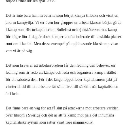
följde i finanskrisen spår 2008.
Det är inte bara hamnarbetarna som börjat kämpa tillbaka och visat en
enorm kampvilja. Vi ser även hur grupper ur arbetarklassen börjat gå ut
i kamp som BB-ockupanterna i Sollefteå och sjuksköterskornas kamp
för högre lön. I dag är dock kamperna ofta isolerade till enskilda platser
runt om i landet. Men dessa exempel på uppblossande klasskamp visar
vart vi är på väg.
Det som krävs är att arbetarrörelsen får den ledning den behöver, en
ledning som är redo att kämpa och leda och organisera kamp i stället
för att sabotera den. För i det långa loppet leder kapitalismens jakt på
vinster alltid till att arbetare får sätta livet till särskilt när kapitalismen
är i kris.
Det finns bara en väg för att få slut på attackerna mot arbetare världen
över liksom i Sverige och det är att ta kamp mot hela det inhumana
kapitalistiska system som sätter vinst före människoliv.