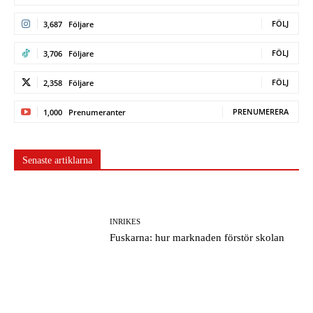
FÖLJ
3,687
Följare
FÖLJ
3,706
Följare
FÖLJ
2,358
Följare
PRENUMERERA
1,000
Prenumeranter
Senaste artiklarna
INRIKES
Fuskarna: hur marknaden förstör skolan