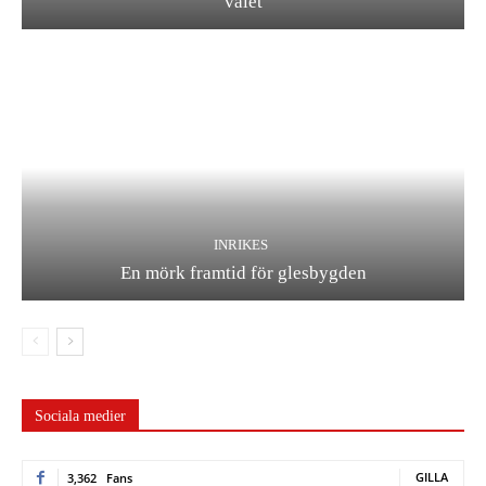
valet
INRIKES
En mörk framtid för glesbygden
Sociala medier
GILLA
3,362
Fans