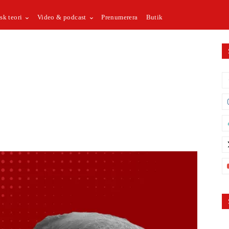
sk teori
Video & podcast
Prenumerera
Butik