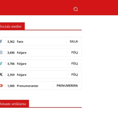
Sociala medier
GILLA
3,362
Fans
FÖLJ
3,690
Följare
FÖLJ
3,706
Följare
FÖLJ
2,359
Följare
PRENUMERERA
1,000
Prenumeranter
Senaste artiklarna