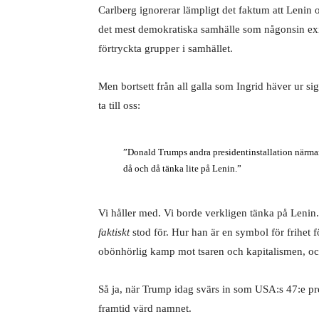
Carlberg ignorerar lämpligt det faktum att Lenin 
det mest demokratiska samhälle som någonsin exis
förtryckta grupper i samhället.
Men bortsett från all galla som Ingrid häver ur 
ta till oss:
”Donald Trumps andra presidentinstallation närmar si
då och då tänka lite på Lenin.”
Vi håller med. Vi borde verkligen tänka på Leni
faktiskt
stod för. Hur han är en symbol för frihet f
obönhörlig kamp mot tsaren och kapitalismen, och
Så ja, när Trump idag svärs in som USA:s 47:e pre
framtid värd namnet.