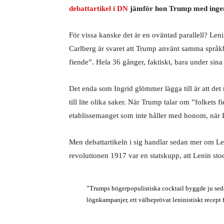
debattartikel i DN
jämför hon Trump med inge
För vissa kanske det är en oväntad parallell? L
Carlberg är svaret att Trump använt samma språkb
fiende”. Hela 36 gånger, faktiskt, bara under sina 
Det enda som Ingrid glömmer lägga till är att det r
till lite olika saker. När Trump talar om ”folkets 
etablissemanget som inte håller med honom, när
Men debattartikeln i sig handlar sedan mer om Len
revolutionen 1917 var en statskupp, att Lenin st
”Trumps högerpopulistiska cocktail byggde ju seda
lögnkampanjer, ett välbeprövat leninistiskt recept f