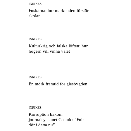
INRIKES
Fuskarna: hur marknaden förstör
skolan
INRIKES
Kulturkrig och falska löften: hur
högern vill vinna valet
INRIKES
En mörk framtid för glesbygden
INRIKES
Korruption bakom
journalsystemet Cosmic: ”Folk
dör i detta nu”