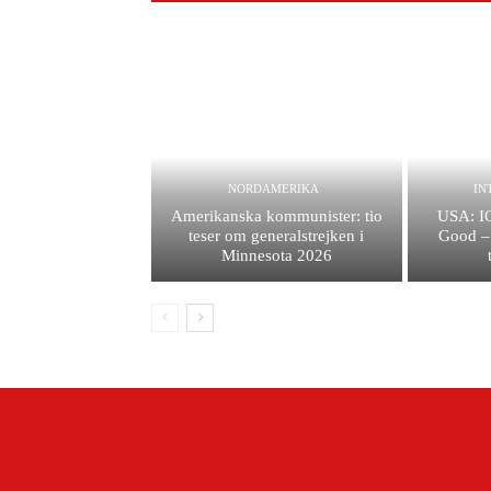
NORDAMERIKA
IN
Amerikanska kommunister: tio
USA: I
teser om generalstrejken i
Good – 
Minnesota 2026