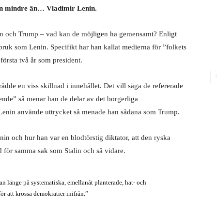
n mindre än… Vladimir Lenin.
enin och Trump – vad kan de möjligen ha gemensamt? Enligt
ruk som Lenin. Specifikt har han kallat medierna för ”folkets
första två år som president.
ådde en viss skillnad i innehållet. Det vill säga de refererade
fiende” så menar han de delar av det borgerliga
 Lenin använde uttrycket så menade han sådana som Trump.
in och hur han var en blodtörstig diktator, att den ryska
od för samma sak som Stalin och så vidare.
n länge på systematiska, emellanåt planterade, hat- och
ör att krossa demokratier inifrån.”