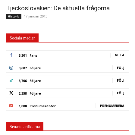
Tjeckoslovakien: De aktuella frågorna
17 januari 2013
Historia
Sociala medier
GILLA
3,301
Fans
FÖLJ
3,687
Följare
FÖLJ
3,706
Följare
FÖLJ
2,358
Följare
PRENUMERERA
1,000
Prenumeranter
Senaste artiklarna