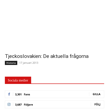
Tjeckoslovakien: De aktuella frågorna
17 januari 2013
Historia
Sociala medier
GILLA
3,301
Fans
FÖLJ
3,687
Följare