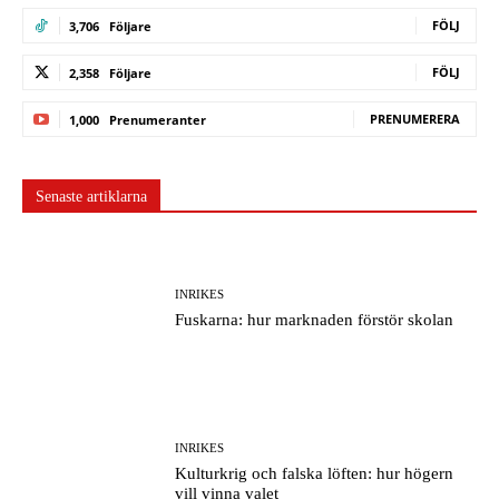
FÖLJ
3,706
Följare
FÖLJ
2,358
Följare
PRENUMERERA
1,000
Prenumeranter
Senaste artiklarna
INRIKES
Fuskarna: hur marknaden förstör skolan
INRIKES
Kulturkrig och falska löften: hur högern
vill vinna valet