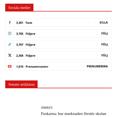
Sociala medier
GILLA
3,301
Fans
FÖLJ
3,705
Följare
FÖLJ
3,707
Följare
FÖLJ
2,358
Följare
PRENUMERERA
1,010
Prenumeranter
Senaste artiklarna
INRIKES
Fuskarna: hur marknaden förstör skolan