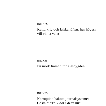
INRIKES
Kulturkrig och falska löften: hur högern
vill vinna valet
INRIKES
En mörk framtid för glesbygden
INRIKES
Korruption bakom journalsystemet
Cosmic: ”Folk dör i detta nu”