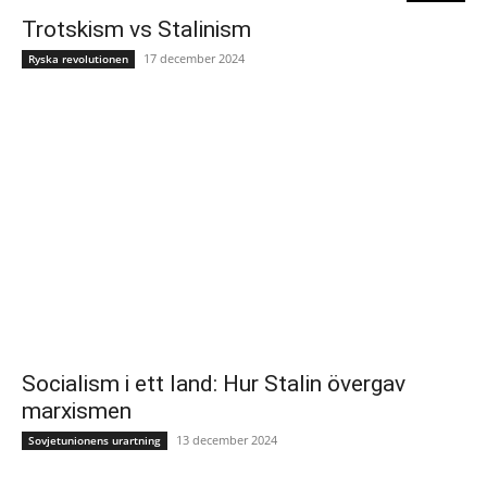
Trotskism vs Stalinism
17 december 2024
Ryska revolutionen
Socialism i ett land: Hur Stalin övergav
marxismen
13 december 2024
Sovjetunionens urartning