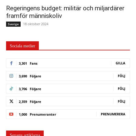
Regeringens budget: militär och miljardärer
framför människoliv
18 oktober 2024
Sverige
Sociala medier
GILLA
3,301
Fans
FÖLJ
3,690
Följare
FÖLJ
3,706
Följare
FÖLJ
2,359
Följare
PRENUMERERA
1,000
Prenumeranter
Senaste artiklarna