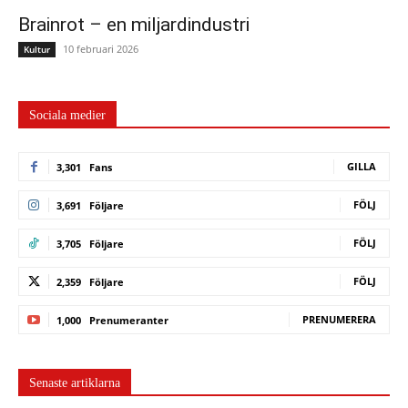
Brainrot – en miljardindustri
10 februari 2026
Kultur
Sociala medier
GILLA
3,301
Fans
FÖLJ
3,691
Följare
FÖLJ
3,705
Följare
FÖLJ
2,359
Följare
PRENUMERERA
1,000
Prenumeranter
Senaste artiklarna