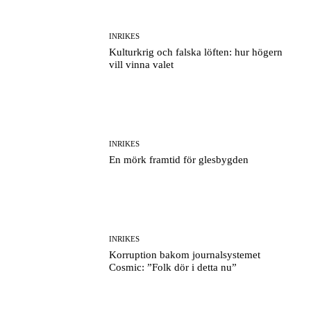
INRIKES
Kulturkrig och falska löften: hur högern
vill vinna valet
INRIKES
En mörk framtid för glesbygden
INRIKES
Korruption bakom journalsystemet
Cosmic: ”Folk dör i detta nu”