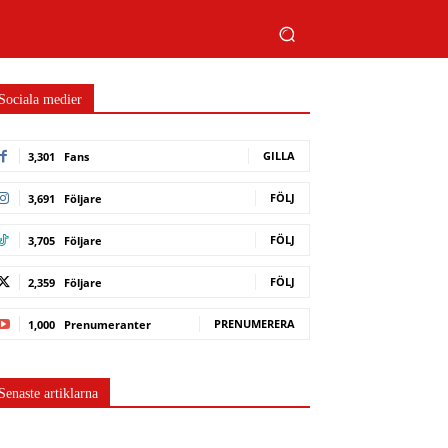
Sociala medier
GILLA
3,301
Fans
FÖLJ
3,691
Följare
FÖLJ
3,705
Följare
FÖLJ
2,359
Följare
PRENUMERERA
1,000
Prenumeranter
Senaste artiklarna