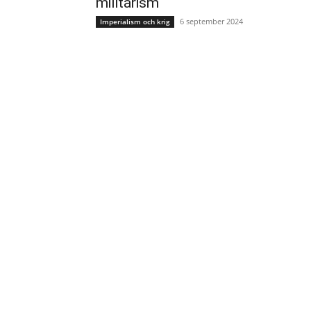
militarism
6 september 2024
Imperialism och krig