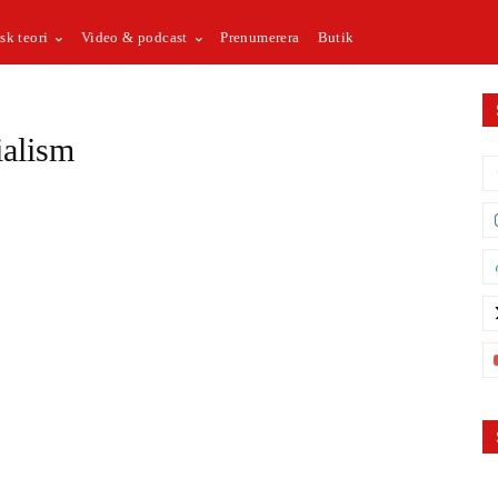
sk teori
Video & podcast
Prenumerera
Butik
ialism