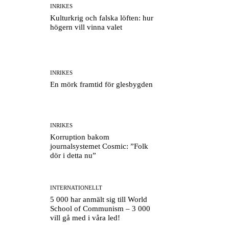
INRIKES
Kulturkrig och falska löften: hur
högern vill vinna valet
INRIKES
En mörk framtid för glesbygden
INRIKES
Korruption bakom
journalsystemet Cosmic: ”Folk
dör i detta nu”
INTERNATIONELLT
5 000 har anmält sig till World
School of Communism – 3 000
vill gå med i våra led!