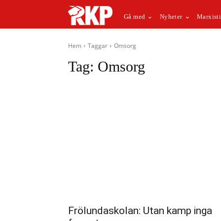
Gå med
Nyheter
Marxisti
Hem
Taggar
Omsorg
Tag:
Omsorg
Frölundaskolan: Utan kamp inga