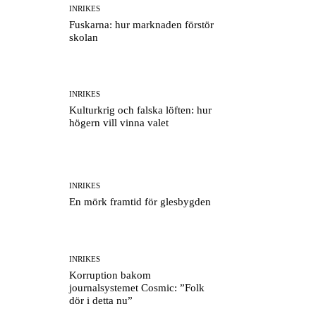
INRIKES
Fuskarna: hur marknaden förstör
skolan
INRIKES
Kulturkrig och falska löften: hur
högern vill vinna valet
INRIKES
En mörk framtid för glesbygden
INRIKES
Korruption bakom
journalsystemet Cosmic: ”Folk
dör i detta nu”