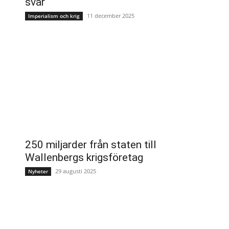
svar
11 december 2025
Imperialism och krig
250 miljarder från staten till
Wallenbergs krigsföretag
29 augusti 2025
Nyheter