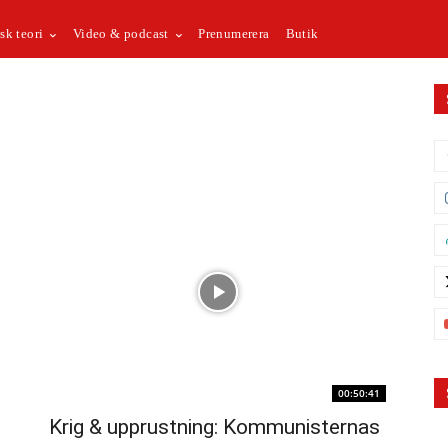
sk teori
Video & podcast
Prenumerera
Butik
00:50:41
Krig & upprustning: Kommunisternas