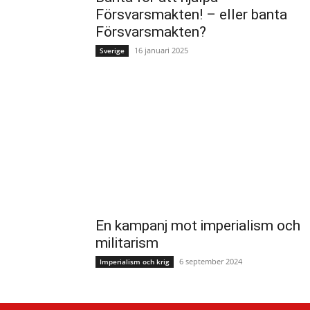
Försvarsmakten! – eller banta
Försvarsmakten?
16 januari 2025
Sverige
En kampanj mot imperialism och
militarism
6 september 2024
Imperialism och krig