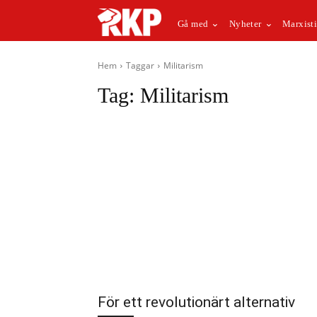
Gå med
Nyheter
Marxisti
Hem
Taggar
Militarism
Tag:
Militarism
För ett revolutionärt alternativ