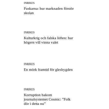
INRIKES
Fuskarna: hur marknaden förstör
skolan
INRIKES
Kulturkrig och falska löften: hur
högern vill vinna valet
INRIKES
En mörk framtid för glesbygden
INRIKES
Korruption bakom
journalsystemet Cosmic: ”Folk
dör i detta nu”