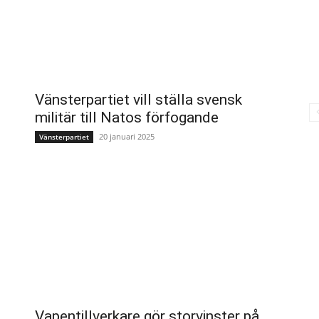
Vänsterpartiet vill ställa svensk
militär till Natos förfogande
20 januari 2025
Vänsterpartiet
Vapentillverkare gör storvinster på