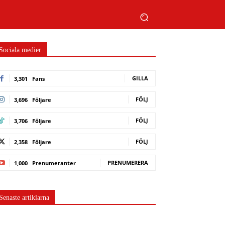
Sociala medier
GILLA
3,301
Fans
FÖLJ
3,696
Följare
FÖLJ
3,706
Följare
FÖLJ
2,358
Följare
PRENUMERERA
1,000
Prenumeranter
Senaste artiklarna