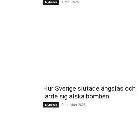
1 maj 2026
Nyheter
Hur Sverige slutade ängslas och
lärde sig älska bomben
9 oktober 2025
Nyheter