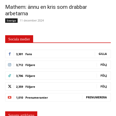
Mathem: ännu en kris som drabbar
arbetarna
11 december 2024
Sverige
Sociala medier
GILLA
3,301
Fans
FÖLJ
3,712
Följare
FÖLJ
3,706
Följare
FÖLJ
2,359
Följare
PRENUMERERA
1,010
Prenumeranter
Senaste artiklarna