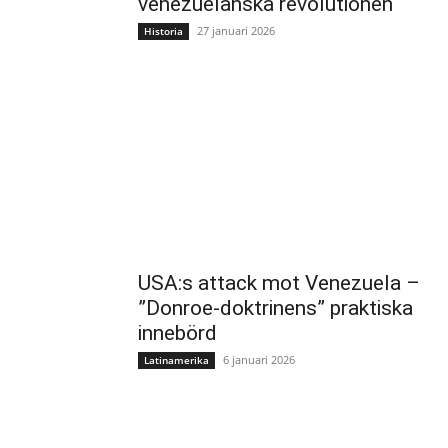
venezuelanska revolutionen
27 januari 2026
Historia
USA:s attack mot Venezuela –
”Donroe-doktrinens” praktiska
innebörd
6 januari 2026
Latinamerika