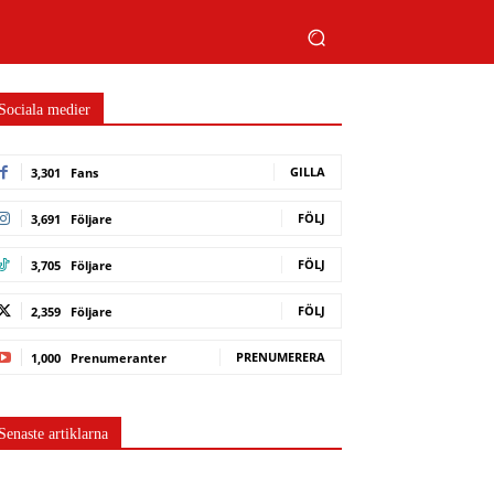
Sociala medier
GILLA
3,301
Fans
FÖLJ
3,691
Följare
FÖLJ
3,705
Följare
FÖLJ
2,359
Följare
PRENUMERERA
1,000
Prenumeranter
Senaste artiklarna