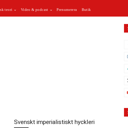
sk teori
Video & podcast
Prenumerera
Butik
Svenskt imperialistiskt hyckleri