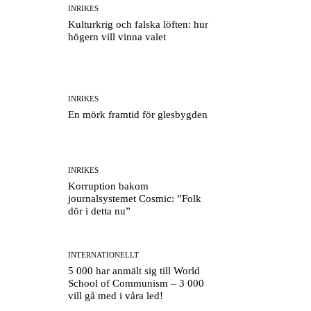
INRIKES
Kulturkrig och falska löften: hur
högern vill vinna valet
INRIKES
En mörk framtid för glesbygden
INRIKES
Korruption bakom
journalsystemet Cosmic: ”Folk
dör i detta nu”
INTERNATIONELLT
5 000 har anmält sig till World
School of Communism – 3 000
vill gå med i våra led!