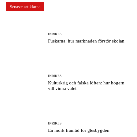
Senaste artiklarna
INRIKES
Fuskarna: hur marknaden förstör skolan
INRIKES
Kulturkrig och falska löften: hur högern
vill vinna valet
INRIKES
En mörk framtid för glesbygden