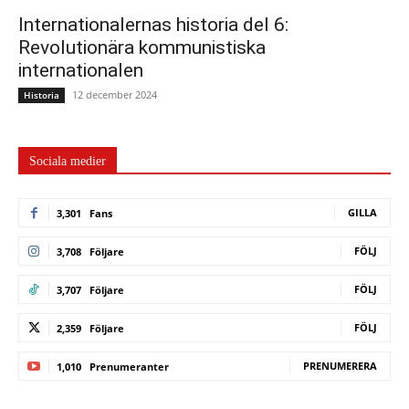
Internationalernas historia del 6:
Revolutionära kommunistiska
internationalen
12 december 2024
Historia
Sociala medier
GILLA
3,301
Fans
FÖLJ
3,708
Följare
FÖLJ
3,707
Följare
FÖLJ
2,359
Följare
PRENUMERERA
1,010
Prenumeranter